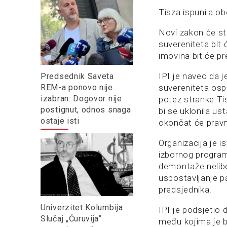
Tisza ispunila o
Novi zakon će st
suvereniteta bit 
imovina bit će p
IPI je naveo da 
Predsednik Saveta
REM-a ponovo nije
suvereniteta osp
izabran: Dogovor nije
potez stranke Ti
postignut, odnos snaga
bi se uklonila u
ostaje isti
okončat će pravn
Organizacija je i
izbornog program
demontaže nelibe
uspostavljanje p
predsjednika.
Univerzitet Kolumbija:
IPI je podsjetio 
Slučaj „Ćuruvija”
među kojima je bi