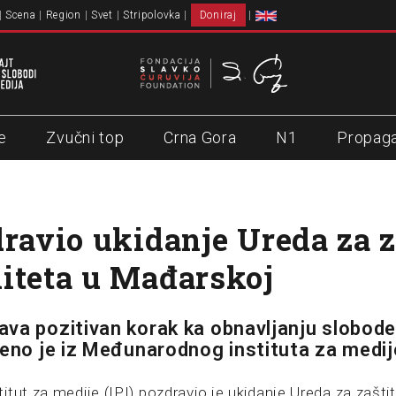
Scena
Region
Svet
Stripolovka
Doniraj
e
Zvučni top
Crna Gora
N1
Propag
dravio ukidanje Ureda za z
iteta u Mađarskoj
va pozitivan korak ka obnavljanju slobode
čeno je iz Međunarodnog instituta za medij
tut za medije (IPI) pozdravio je ukidanje Ureda za zašti