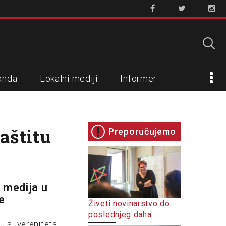
anda
Lokalni mediji
Informer
aštitu
Preporučujemo
 medija u
e
Živeti novinarstvo do
poslednjeg daha
tu suvereniteta