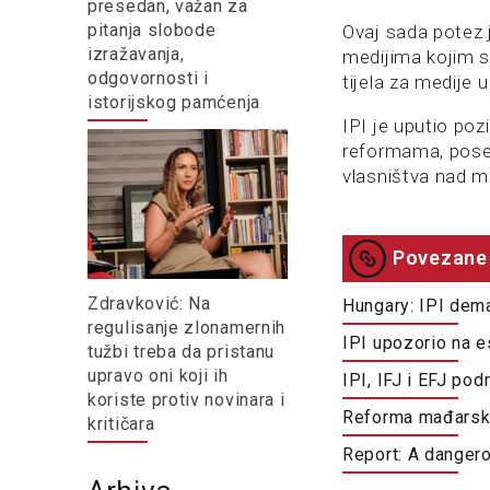
presedan, važan za
pitanja slobode
Ovaj sada potez 
izražavanja,
medijima kojim se
odgovornosti i
tijela za medije u
istorijskog pamćenja
IPI je uputio poz
reformama, poseb
vlasništva nad m
Povezane 
Zdravković: Na
Hungary: IPI dema
regulisanje zlonamernih
IPI upozorio na e
tužbi treba da pristanu
upravo oni koji ih
IPI, IFJ i EFJ pod
koriste protiv novinara i
Reforma mađarsko
kritičara
Report: A dangero