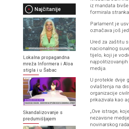
iz mandata bivše
Najčitanije
formirala stranka
Parlament je usvo
označava još jed
Ured za zaštitu 
nacionalnog suve
tijelo, koji je v
Lokalna propagandna
najpolitizovanijih
mreža Informera i Aloa
medija.
stigla i u Šabac
U protekle dvije 
ovlaštenja na disk
organizacije civil
prikazivala kao a
„Ove istrage, koj
Skandalizovanje s
nezavisne medije u
predumišljajem
novinarskog rada“