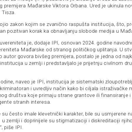
g premijera Mađarske Viktora Orbana. Ured je ukinula nov
 Tisza.
jio zakon kojim se zvanično raspušta institucija, što, pr
an pozitivan korak ka obnavljanju slobode medija u Mađ
suvereniteta je, dodaje IPI, osnovan 2024. godine navodno
reniteta Mađarske od stranog političkog uplitanja. U stv
odio autor govora bivšeg premijera, postalo je jedna od najk
 institucija u zemlji i predstavljalo je prijetnju civilnom dr
godine, naveo je IPI, institucija je sistematski zloupotreb
riminatoran i uvredljiv način kako bi ciljala istraživačke m
nog društva koje primaju strane grantove ili finansiranje i
gente stranih interesa.
e su često imale klevetnički karakter, bile su usmjerene
 zemlji i doprinijele su stigmatizaciji i diskreditaciji nji
, piše IPI.