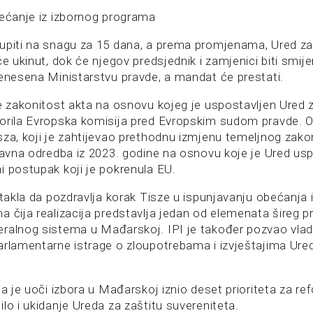
bećanje iz izbornog programa
upiti na snagu za 15 dana, a prema promjenama, Ured za
će ukinut, dok će njegov predsjednik i zamjenici biti smij
renesena Ministarstvu pravde, a mandat će prestati.
je zakonitost akta na osnovu kojeg je uspostavljen Ured z
orila Evropska komisija pred Evropskim sudom pravde. O
sza, koji je zahtijevao prethodnu izmjenu temeljnog zak
stavna odredba iz 2023. godine na osnovu koje je Ured usp
i postupak koji je pokrenula EU.
stakla da pozdravlja korak Tisze u ispunjavanju obećanja 
a čija realizacija predstavlja jedan od elemenata šireg 
ralnog sistema u Mađarskoj. IPI je također pozvao vlad
arlamentarne istrage o zloupotrebama i izvještajima Ure
da je uoči izbora u Mađarskoj iznio deset prioriteta za re
lo i ukidanje Ureda za zaštitu suvereniteta.