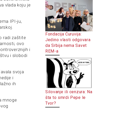
a vlada koju je
ema IPI-ju,
arskoj.
Fondacija Ćuruvija:
 radi zaštite
Jedino vlasti odgovara
arnosti, ovo
da Srbija nema Savet
ontroverznijih i
REM-a
uštvu i slobodi
ljavala svoja
edije i
 lažno ih
Silovanje ili cenzura: Na
šta to smrdi Pepe le
 na mnoge
Tvor?
hovog