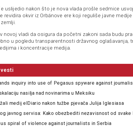
je uslijedio nakon što je nova vlada prošle sedmice usvoj
 revidira okvir iz Orbánove ere koji reguliše javne medije
 zemlji.
iv novoj vladi da osigura da početni zakoni sada budu pra
no u pogledu transparentnosti državnog oglašavanja, t
edijima i koncentracije medija.
vesti
nds inquiry into use of Pegasus spyware against journalis
skalaciju nasilja nad novinarima u Meksiku
ržali medij elDiario nakon tužbe pjevača Julija Iglesiasa
g javnog servisa: Kako obezbediti nezavisnost od svake 
us spiral of violence against journalists in Serbia