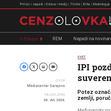
Pritisci i napadi
Država i mediji
Tržište
Etika
Mediologija
REM
Napadi na novinar
U fokusu
Slavko Ćuruvija
SVET
IPI poz
suveren
IZVOR
Mediacentar Sarajevo
Potez označa
OBJAVLJENO
zemlji, poru
03. JUL 2026.
Međunarodni insti