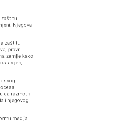
 zaštitu
enjeni. Njegova
a zaštitu
vaj pravni
ona zemlje kako
ostavljen,
iz svog
procesa
u da razmotri
da i njegovog
formu medija,