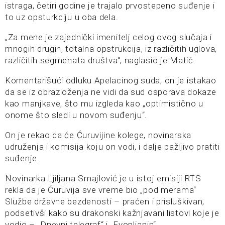
istraga, četiri godine je trajalo prvostepeno suđenje i
to uz opsturkciju u oba dela.
„Za mene je zajednički imenitelj celog ovog slučaja i
mnogih drugih, totalna opstrukcija, iz različitih uglova,
različitih segmenata društva“, naglasio je Matić.
Komentarišući odluku Apelacinog suda, on je istakao
da se iz obrazloženja ne vidi da sud osporava dokaze
kao manjkave, što mu izgleda kao „optimistično u
onome što sledi u novom suđenju“.
On je rekao da će Ćuruvijine kolege, novinarska
udruženja i komisija koju on vodi, i dalje pažljivo pratiti
suđenje.
Novinarka Ljiljana Smajlović je u istoj emisiji RTS
rekla da je Ćuruvija sve vreme bio „pod merama“
Službe državne bezdenosti – praćen i prisluškivan,
podsetivši kako su drakonski kažnjavani listovi koje je
vodio – „Dnevni telegraf“ i „Evopljanin“.