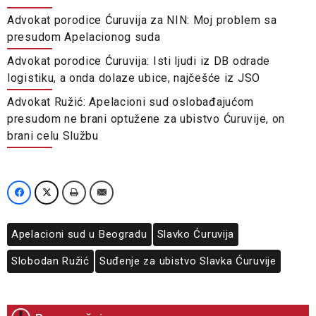
Advokat porodice Ćuruvija za NIN: Moj problem sa
presudom Apelacionog suda
Advokat porodice Ćuruvija: Isti ljudi iz DB odrade
logistiku, a onda dolaze ubice, najčešće iz JSO
Advokat Ružić: Apelacioni sud oslobađajućom
presudom ne brani optužene za ubistvo Ćuruvije, on
brani celu Službu
Apelacioni sud u Beogradu
Slavko Ćuruvija
Slobodan Ružić
Suđenje za ubistvo Slavka Ćuruvije