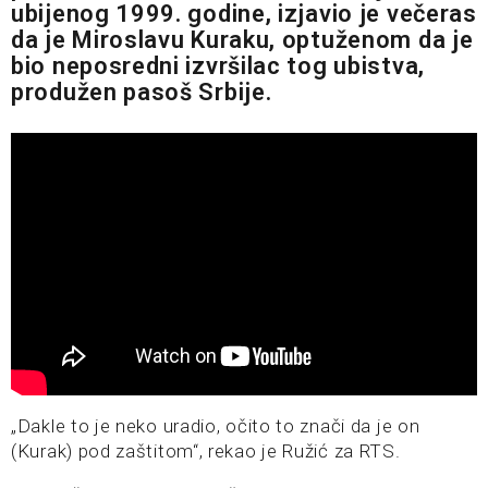
ubijenog 1999. godine, izjavio je večeras
da je Miroslavu Kuraku, optuženom da je
bio neposredni izvršilac tog ubistva,
produžen pasoš Srbije.
„Dakle to je neko uradio, očito to znači da je on
(Kurak) pod zaštitom“, rekao je Ružić za RTS.