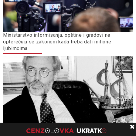
Ministarstvo informisanja, opštine i gradovi ne
opterećuju se zakonom kada treba dati milione
ljubimcima