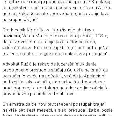
Iz optužnice i medija potiču saznanja da je Kurak koji
je u bekstvu i sudi mu se u odsustvu, otišao u Afriku,
gde se, kako se pisalo, „posvetio organizovanju lova
na krupnu divljač“.
Predsednik Komisije za istraživanje ubistava
novinara, Veran Matić je rekao u istoj emisiji RTS-a,
da je iz svih komunikacija koje je dosad imao,
zaključio da za Kurakom nije bilo „ciljane potrage“, a
„svi znamo otprilike gde se on nalazi, znaju i organi“.
Advokat Ružić je rekao da jučerašnje ukidanje
prvostepene presude u slučaju Ćuruvija ne znači da
se suđenje vraća na početak, već da je Apelacioni
sud koji je tako odlučio, dao nalog šta treba da se
uradi ponovo, te on tokom naredne godine očekuje
pravosnažnu presudu za to ubistvo.
On smatra da će novi prvostepeni postupak trajati
najviše pet-šest meseci, a sledi presuda i žalbe, posle
čega Apelacioni sud mora da donese konačnu odluku.