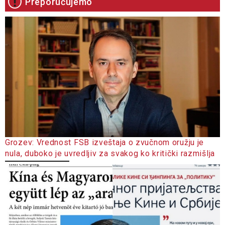
Preporučujemo
Grozev: Vrednost FSB izveštaja o zvučnom oružju je
nula, duboko je uvredljiv za svakog ko kritički razmišlja