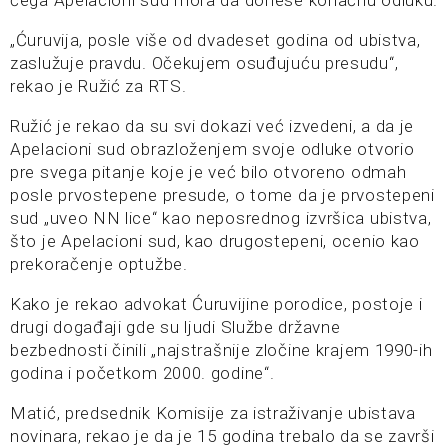
„Ćuruvija, posle više od dvadeset godina od ubistva,
zaslužuje pravdu. Očekujem osuđujuću presudu“,
rekao je Ružić za RTS.
Ružić je rekao da su svi dokazi već izvedeni, a da je
Apelacioni sud obrazloženjem svoje odluke otvorio
pre svega pitanje koje je već bilo otvoreno odmah
posle prvostepene presude, o tome da je prvostepeni
sud „uveo NN lice“ kao neposrednog izvršica ubistva,
što je Apelacioni sud, kao drugostepeni, ocenio kao
prekoračenje optužbe.
Kako je rekao advokat Ćuruvijine porodice, postoje i
drugi događaji gde su ljudi Službe državne
bezbednosti činili „najstrašnije zločine krajem 1990-ih
godina i početkom 2000. godine“.
Matić, predsednik Komisije za istraživanje ubistava
novinara, rekao je da je 15 godina trebalo da se završi