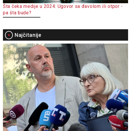
Šta čeka medije u 2024: Ugovor sa đavolom ili otpor -
pa šta bude?
Najčitanije