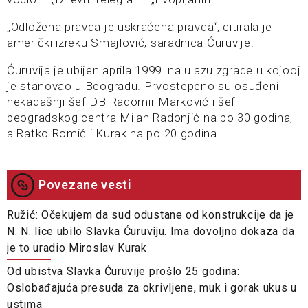
„Odložena pravda je uskraćena pravda“, citirala je
američki izreku Smajlović, saradnica Ćuruvije.
Ćuruvija je ubijen aprila 1999. na ulazu zgrade u kojooj
je stanovao u Beogradu. Prvostepeno su osuđeni
nekadašnji šef DB Radomir Marković i šef
beogradskog centra Milan Radonjić na po 30 godina,
a Ratko Romić i Kurak na po 20 godina.
Povezane vesti
Ružić: Očekujem da sud odustane od konstrukcije da je
N. N. lice ubilo Slavka Ćuruviju. Ima dovoljno dokaza da
je to uradio Miroslav Kurak
Od ubistva Slavka Ćuruvije prošlo 25 godina:
Oslobađajuća presuda za okrivljene, muk i gorak ukus u
ustima