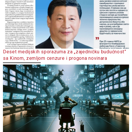
Deset medijskih sporazuma za „zajedničku budućnost”
sa Kinom, zemljom cenzure i progona novinara