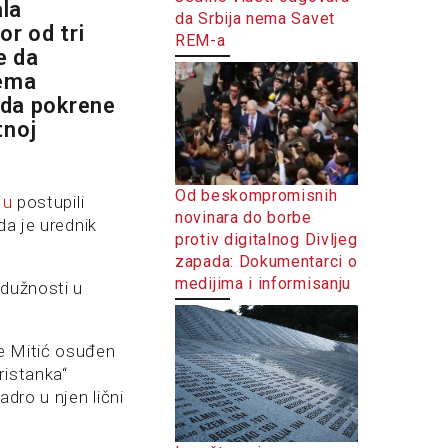
la
da Srbija nema Savet
or od tri
REM-a
e da
rema
i da pokrene
tnoj
Od beskompromisnih
ju
postupili
novinara do borbe
da je urednik
protiv digitalnog Divljeg
zapada: Dokumentarci o
medijima i informisanju
 dužnosti u
je Mitić osuđen
ristanka“
dro u njen lični