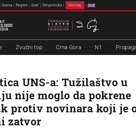
Scena
Region
Svet
Stripolovka
Doniraj
e
Zvučni top
Crna Gora
N1
Propag
ica UNS-a: Tužilaštvo u
ju nije moglo da pokrene
k protiv novinara koji je
i zatvor