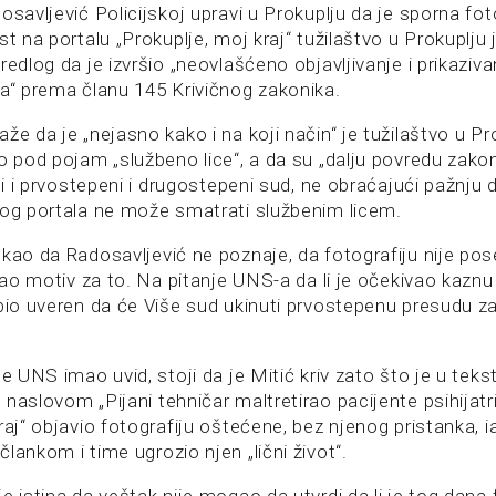
osavljević Policijskoj upravi u Prokuplju da je sporna fot
st na portalu „Prokuplje, moj kraj“ tužilaštvo u Prokuplju 
redlog da je izvršio „neovlašćeno objavljivanje i prikaziv
ka“ prema članu 145 Krivičnog zakonika.
že da je „nejasno kako i na koji način“ je tužilaštvo u Pr
lo pod pojam „službeno lice“, a da su „dalju povredu zako
ili i prvostepeni i drugostepeni sud, ne obraćajući pažnju 
nog portala ne može smatrati službenim licem.
ekao da Radosavljević ne poznaje, da fotografiju nije po
imao motiv za to. Na pitanje UNS-a da li je očekivao kazn
 bio uveren da će Više sud ukinuti prvostepenu presudu za
je UNS imao uvid, stoji da je Mitić kriv zato što je u teks
naslovom „Pijani tehničar maltretirao pacijente psihijatri
raj“ objavio fotografiju oštećene, bez njenog pristanka, 
lankom i time ugrozio njen „lični život“.