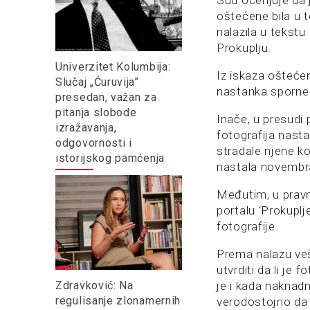
Sud ocenjuje da j
oštećene bila u te
nalazila u tekstu
Prokuplju.
Univerzitet Kolumbija:
Iz iskaza oštećen
Slučaj „Ćuruvija”
nastanka sporne 
presedan, važan za
pitanja slobode
Inače, u presudi
izražavanja,
fotografija nast
odgovornosti i
stradale njene ko
istorijskog pamćenja
nastala novembr
Međutim, u pravno
portalu ‘Prokupl
fotografije.
Prema nalazu veš
utvrditi da li je
Zdravković: Na
je i kada naknad
regulisanje zlonamernih
verodostojno da r