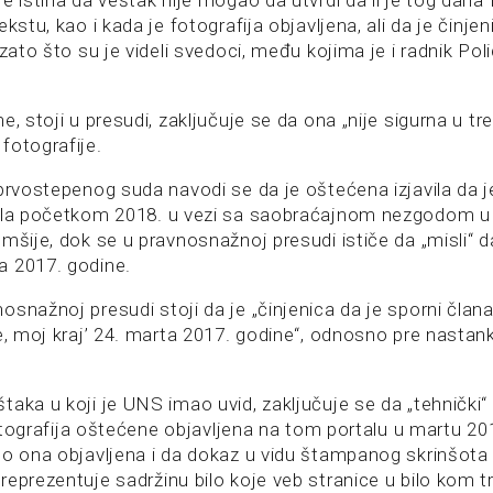
e istina da veštak nije mogao da utvrdi da li je tog dana 
kstu, kao i kada je fotografija objavljena, ali da je činje
 zato što su je videli svedoci, među kojima je i radnik Pol
e, stoji u presudi, zaključuje se da ona „nije sigurna u tr
fotografije.
 prvostepenog suda navodi se da je oštećena izjavila da 
ala početkom 2018. u vezi sa saobraćajnom nezgodom u 
mšije, dok se u pravnosnažnoj presudi ističe da „misli“ da
a 2017. godine.
snažnoj presudi stoji da je „činjenica da je sporni člana
je, moj kraj’ 24. marta 2017. godine“, odnosno pre nasta
taka u koji je UNS imao uvid, zaključuje se da „tehnički
 fotografija oštećene objavljena na tom portalu u martu 201
no ona objavljena i da dokaz u vidu štampanog skrinšot
eprezentuje sadržinu bilo koje veb stranice u bilo kom t