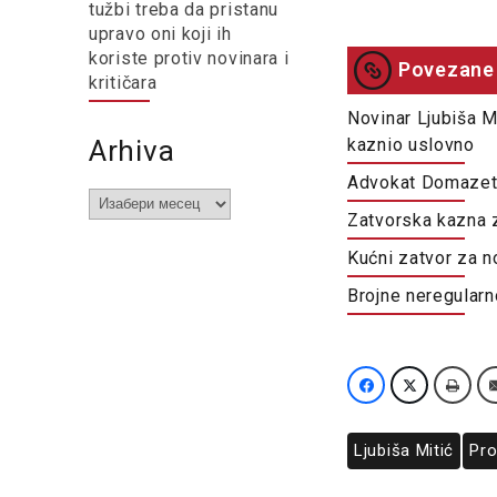
tužbi treba da pristanu
upravo oni koji ih
koriste protiv novinara i
Povezane 
kritičara
Novinar Ljubiša Mi
Arhiva
kaznio uslovno
Advokat Domazet:
Arhiva
Zatvorska kazna z
Kućni zatvor za no
Brojne neregularn
Ljubiša Mitić
Pro