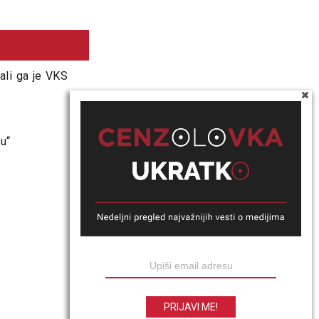
 ali ga je VKS
u“