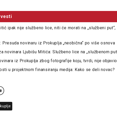
vesti
tić ipak nije službeno lice, niti će morati na „službeni put“,
 Presuda novinaru iz Prokuplja „neobična“ po više osnova
a novinara Ljubišu Mitića: Službeno lice na „službenom put
vinara iz Prokuplja zbog fotografije koju, tvrdi, nije objavio
osti u projektnom finansiranju medija: Kako se deli novac?
kuplje