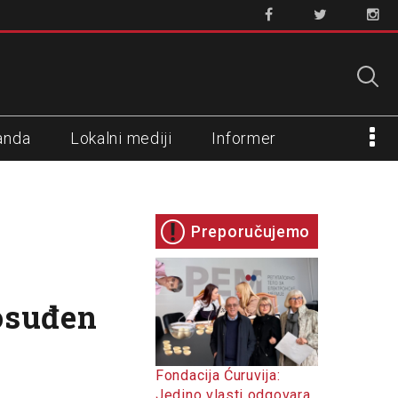
anda
Lokalni mediji
Informer
Preporučujemo
 osuđen
Fondacija Ćuruvija:
Jedino vlasti odgovara