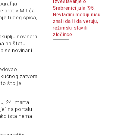
Izveštavanje o
ografija
Srebrenici jula '95:
je protiv Mitića
Nevladini mediji nisu
anje tuđeg spisa,
znali da li da veruju,
režimski slavili
zločince
okuplju novinara
na na štetu
da se novinar i
sedovao i
u kućnog zatvora
to što je
tu, 24. marta
je“ na portalu
iako ista nema