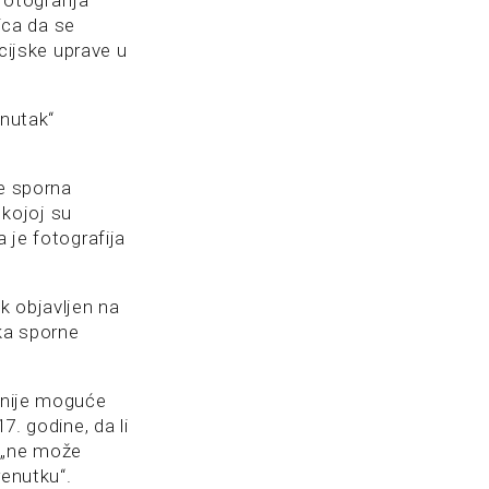
fotografija
nica da se
icijske uprave u
enutak“
je sporna
kojoj su
 je fotografija
k objavljen na
nka sporne
“ nije moguće
7. godine, da li
a „ne može
renutku“.