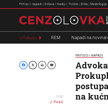
Pritisci i napadi
Država i mediji
Tržište
Etika
Mediologija
REM
Napadi na novinar
U fokusu
Slavko Ćuruvija
PRITISCI I NAPADI
Advokat
Prokupl
postupa
na kućn
PIŠE
J. Pešić