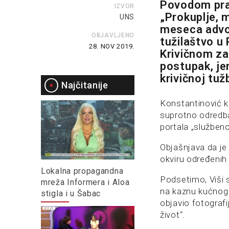
Povodom pra
IZVOR
„Prokuplje, m
UNS
meseca advo
OBJAVLJENO
tužilaštvo u
28. NOV 2019.
Krivičnom zak
postupak, jer
krivičnoj tužb
Najčitanije
Konstantinović k
suprotno odredbam
portala „službeno
Objašnjava da je
okviru određenih 
Lokalna propagandna
Podsetimo, Viši 
mreža Informera i Aloa
na kaznu kućnog 
stigla i u Šabac
objavio fotografi
život“.