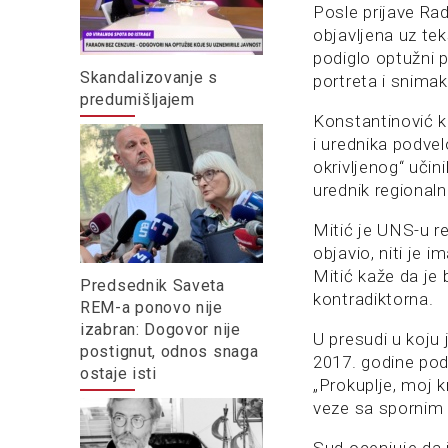
Posle prijave Rad
objavljena uz tek
podiglo optužni p
Skandalizovanje s
portreta i snima
predumišljajem
Konstantinović ka
i urednika podve
okrivljenog“ učin
urednik regional
Mitić je UNS-u r
objavio, niti je 
Mitić kaže da je
Predsednik Saveta
kontradiktorna.
REM-a ponovo nije
izabran: Dogovor nije
U presudi u koju 
postignut, odnos snaga
2017. godine pod 
ostaje isti
„Prokuplje, moj k
veze sa spornim č