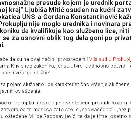
vnosnažne presude kojom je urednik porta
oj kraj“ Ljubiša Mitić osuđen na kućni zatv
katica UNS-a Gordana Konstantinović kaž
 Prokuplju nije moglo urednika i novinara p
oniku da kvalifikuje kao službeno lice, nit
 se za osnovni oblik tog dela goni po priva
i.
aže da su na ovaj način i prvostepeni i
Viši sud u Prokupl
a Krivičnog zakonika, jer su utvrdili, odnosno potvrdili 
 lice u vršenju službe“.
 za pojam službeno lice karakteristično vršenje službene
javnih ovlašćenja.
sud u Prokuplju potvrdio je prvostepenu presudu kojom 
zatvora od tri meseca zato što je „neovlašćeno“ i „bez p
ju oštećene Milice Radosavljević, te da je time „osetno za