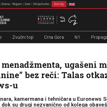
Scena
Region
Svet
Stripolovka
Doniraj
e
Zvučni top
Crna Gora
N1
Propag
 menadžmenta, ugašeni me
nine” bez reči: Talas otka
ws-u
nara, kamermana i tehničara u Euronews Sr
, dok su drugi nezvanično od kolega obaveš