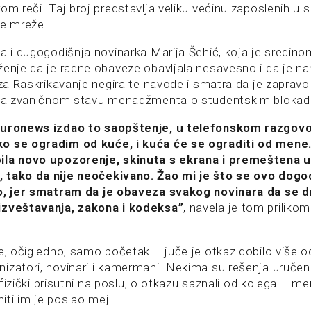
om reči. Taj broj predstavlja veliku većinu zaposlenih u s
e mreže.
a i dugogodišnja novinarka Marija Šehić, koja je sredino
ženje da je radne obaveze obavljala nesavesno i da je na
ć za Raskrikavanje negira te navode i smatra da je zaprav
enja zvaničnom stavu menadžmenta o studentskim bloka
Euronews izdao to saopštenje, u telefonskom razgov
o se ogradim od kuće, i kuća će se ograditi od mene.
ila novo upozorenje, skinuta s ekrana i premeštena u 
tako da nije neočekivano. Žao mi je što se ovo dogodi
to, jer smatram da je obaveza svakog novinara da se d
izveštavanja, zakona i kodeksa”
, navela je tom priliko
e, očigledno, samo početak – juče je otkaz dobilo više o
izatori, novinari i kamermani. Nekima su rešenja uručena
li fizički prisutni na poslu, o otkazu saznali od kolega – 
niti im je poslao mejl.