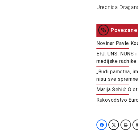
Urednica Dragana
Povezane 
Novinar Pavle Kos
EFJ, UNS, NUNS i 
medijske radnike k
„Budi pametna, im
nisu sve spremne
Marija Šehić: O o
Rukovodstvo Euron