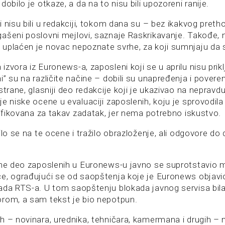
dobilo je otkaze, a da na to nisu bili upozoreni ranije.
 nisu bili u redakciji, tokom dana su – bez ikakvog pret
ašeni poslovni mejlovi, saznaje Raskrikavanje. Takođe, 
uplaćen je novac nepoznate svrhe, za koji sumnjaju da 
zvora iz Euronews-a, zaposleni koji se u aprilu nisu priklj
” su na različite načine – dobili su unapređenja i poveren
strane, glasniji deo redakcije koji je ukazivao na nepravd
e niske ocene u evaluaciji zaposlenih, koju je sprovodil
lifikovana za takav zadatak, jer nema potrebno iskustvo.
ilo se na te ocene i tražilo obrazloženje, ali odgovore do
dine deo zaposlenih u Euronews-u javno se suprotstavi
e, ograđujući se od saopštenja koje je Euronews objav
ada RTS-a. U tom saopštenju blokada javnog servisa bila
rom, a sam tekst je bio nepotpun.
 – novinara, urednika, tehničara, kamermana i drugih – ni