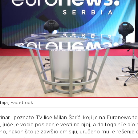
bija, Facebook
nar i poznato TV lice Milan Šarić, koji je na Euronews tel
 juče je vodio poslednje vesti na njoj, a da toga nije bio 
o, nakon što je završio emisiju, uručeno mu je rešenje o