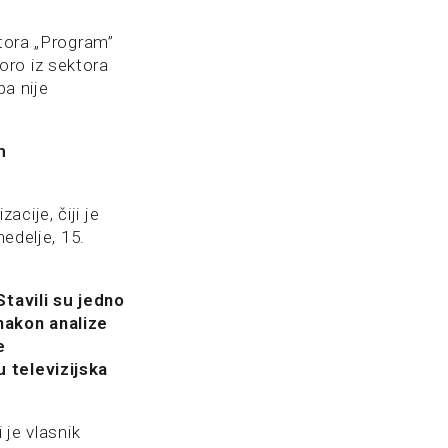
ktora „Program”
oro iz sektora
a nije
m
cije, čiji je
nedelje, 15.
Stavili su jedno
nakon analize
e
 televizijska
 je vlasnik