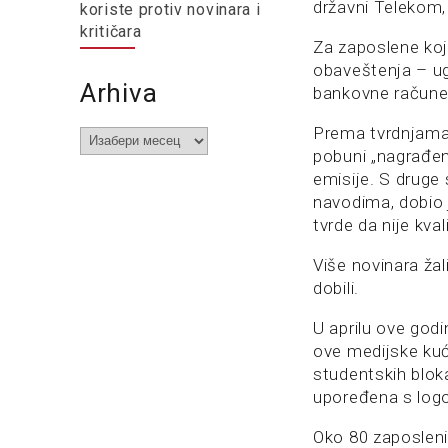
državni Telekom, 
koriste protiv novinara i
kritičara
Za zaposlene koji
obaveštenja – ug
Arhiva
bankovne račune 
Prema tvrdnjama i
Arhiva
pobuni „nagrađeni
emisije. S druge 
navodima, dobio j
tvrde da nije kva
Više novinara žal
dobili.
U aprilu ove go
ove medijske kuć
studentskih blok
upoređena s logo
Oko 80 zaposlenih