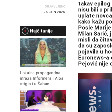
takav epilog
OBJAVLJENO
nisu bili u p
26. JUN 2025.
uplate novca 
kako kažu po
Posle Marije 
Najčitanije
Milan Šarić,
misli da čita
da su zaposl
pojavila u h
Euronews-a o
Pejović nije 
Lokalna propagandna
mreža Informera i Aloa
stigla i u Šabac