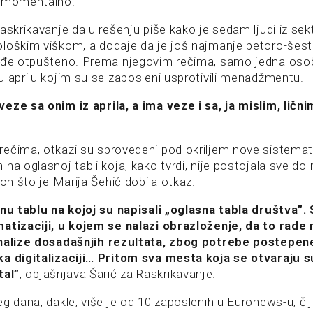
u momentalno.
askrikavanje da u rešenju piše kako je sedam ljudi iz se
loškim viškom, a dodaje da je još najmanje petoro-šest
ođe otpušteno. Prema njegovim rečima, samo jedna osob
u aprilu kojim su se zaposleni usprotivili menadžmentu.
eze sa onim iz aprila, a ima veze i sa, ja mislim, lični
čima, otkazi su sprovedeni pod okriljem nove sistematiza
na oglasnoj tabli koja, kako tvrdi, nije postojala sve do 
kon što je Marija Šehić dobila otkaz.
enu tablu na kojoj su napisali „oglasna tabla društva”. 
atizaciji, u kojem se nalazi obrazloženje, da to rade 
analize dosadašnjih rezultata, zbog potrebe postepen
a digitalizaciji… Pritom sva mesta koja se otvaraju su
tal”
, objašnjava Šarić za Raskrikavanje.
g dana, dakle, više je od 10 zaposlenih u Euronews-u, čiji