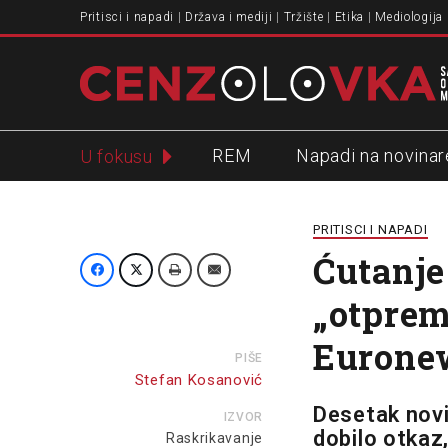
Pritisci i napadi
Država i mediji
Tržište
Etika
Mediologija
REM
Napadi na novinar
U fokusu
Slavko Ćuruvija
PRITISCI I NAPADI
Ćutanje
„otprem
Eurone
PIŠE
Stefan Kosanović
Desetak novi
IZVOR
dobilo otkaz
Raskrikavanje