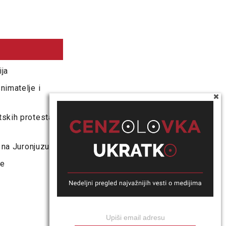
ija
nimatelje i
skih protesta,
 na Juronjuzu
ne