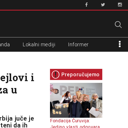
anda
Lokalni mediji
Informer
jlovi i
Preporučujemo
za u
bija juče je
Fondacija Ćuruvija:
teni da ih
Jedino vlasti odgovara