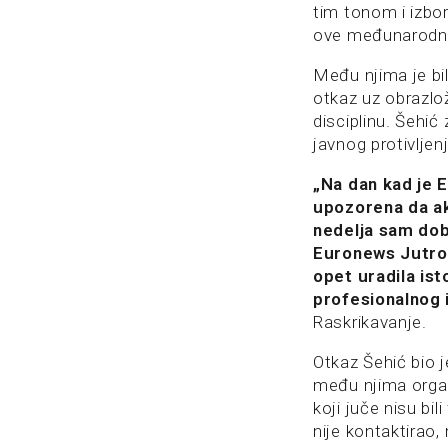
tim tonom i izbor
ove međunarodn
Među njima je bil
otkaz uz obrazlo
disciplinu. Šehi
javnog protivlj
„Na dan kad je 
upozorena da ak
nedelja sam dob
Euronews Jutro, 
opet uradila is
profesionalnog 
Raskrikavanje.
Otkaz Šehić bio j
među njima organ
koji juče nisu bi
nije kontaktirao, 