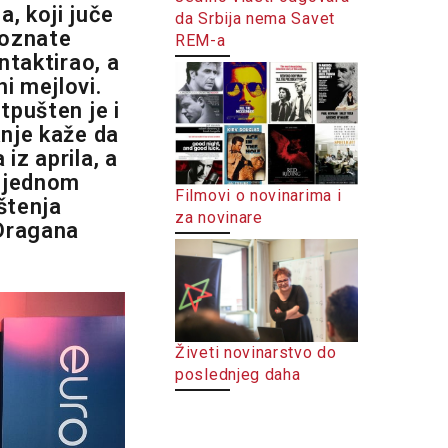
, koji juče
da Srbija nema Savet
epoznate
REM-a
ntaktirao, a
i mejlovi.
tpušten je i
anje kaže da
iz aprila, a
odjednom
Filmovi o novinarima i
štenja
za novinare
 Dragana
Živeti novinarstvo do
poslednjeg daha