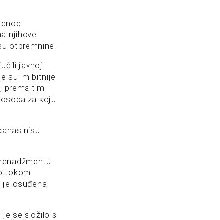
hodnog
na njihove
su otpremnine.
učili javnoj
e su im bitnije
u, prema tim
a osoba za koju
 danas nisu
o menadžmentu
io tokom
 je osuđena i
je se složilo s