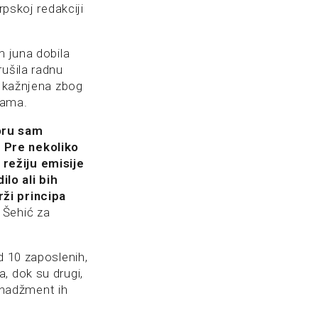
rpskoj redakciji
m juna dobila
rušila radnu
o kažnjena zbog
dama.
oru sam
 Pre nekoliko
režiju emisije
lo ali bih
rži principa
m Šehić za
d 10 zaposlenih,
, dok su drugi,
menadžment ih