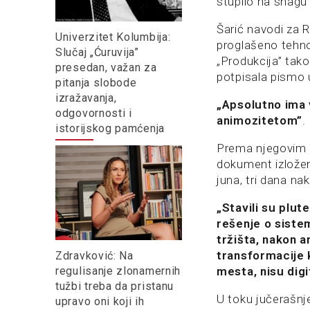
stupilo na snag
Šarić navodi za R
Univerzitet Kolumbija:
proglašeno tehno
Slučaj „Ćuruvija”
„Produkcija” tak
presedan, važan za
potpisala pismo 
pitanja slobode
izražavanja,
„Apsolutno ima v
odgovornosti i
animozitetom”
.
istorijskog pamćenja
Prema njegovim re
dokument izložen 
juna, tri dana na
„Stavili su plut
rešenje o sistem
tržišta, nakon 
transformacije k
Zdravković: Na
mesta, nisu digi
regulisanje zlonamernih
tužbi treba da pristanu
U toku jučerašnje
upravo oni koji ih