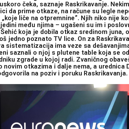
 uskoro čeka, saznaje Raskrikavanje. Nekima
rilici da prime otkaze, na račune su legle n
„koje liče na otpremnine”. Njih niko nije ko
jedini među njima – ugašeni su im i poslovn
Šehić koja je dobila otkaz sredinom juna, o
 još jedno poznato TV lice. On za Raskrikav
va sistematizacija ima veze sa dešavanjima 
eni saznali o njoj s plutene table koja se 
odniku zgrade u kojoj radi. Zvaničnog obave
 novim otkazima i dalje nema, a urednica
odgovorila na poziv i poruku Raskrikavanja.