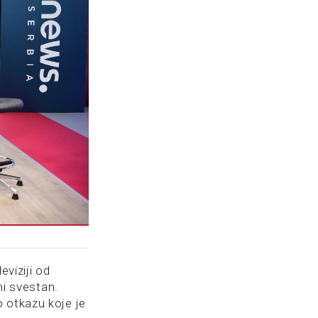
eviziji od
ni svestan.
 otkazu koje je