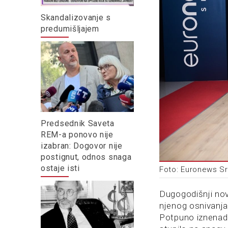
Skandalizovanje s
predumišljajem
Predsednik Saveta
REM-a ponovo nije
izabran: Dogovor nije
postignut, odnos snaga
ostaje isti
Foto: Euronews Sr
Dugogodišnji novi
njenog osnivanja,
Potpuno iznenadn