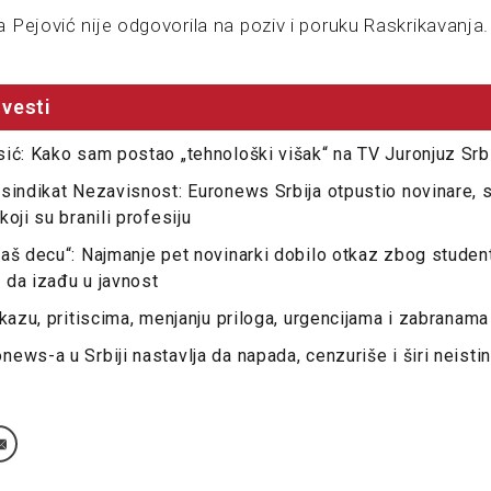
 Pejović nije odgovorila na poziv i poruku Raskrikavanja.
vesti
ić: Kako sam postao „tehnološki višak“ na TV Juronjuz Srb
sindikat Nezavisnost: Euronews Srbija otpustio novinare, s
oji su branili profesiju
aš decu“: Najmanje pet novinarki dobilo otkaz zbog student
 da izađu u javnost
tkazu, pritiscima, menjanju priloga, urgencijama i zabranama
ews-a u Srbiji nastavlja da napada, cenzuriše i širi neisti