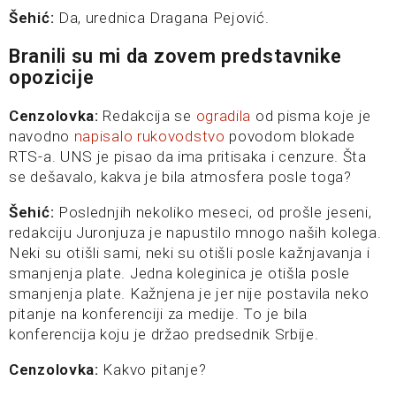
Šehić:
Da, urednica Dragana Pejović.
Branili su mi da zovem predstavnike
opozicije
Cenzolovka:
Redakcija se
ogradila
od pisma koje je
navodno
napisalo rukovodstvo
povodom blokade
RTS-a. UNS je pisao da ima pritisaka i cenzure. Šta
se dešavalo, kakva je bila atmosfera posle toga?
Šehić:
Poslednjih nekoliko meseci, od prošle jeseni,
redakciju Juronjuza je napustilo mnogo naših kolega.
Neki su otišli sami, neki su otišli posle kažnjavanja i
smanjenja plate. Jedna koleginica je otišla posle
smanjenja plate. Kažnjena je jer nije postavila neko
pitanje na konferenciji za medije. To je bila
konferencija koju je držao predsednik Srbije.
Cenzolovka:
Kakvo pitanje?