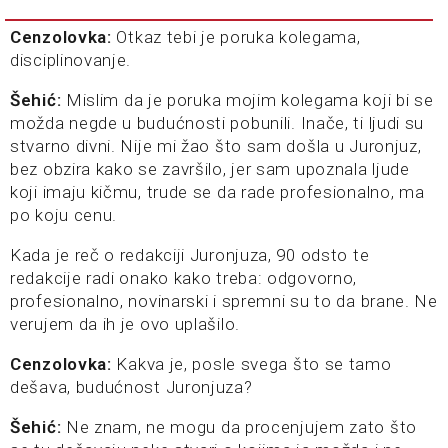
Cenzolovka:
Otkaz tebi je poruka kolegama,
disciplinovanje.
Šehić:
Mislim da je poruka mojim kolegama koji bi se
možda negde u budućnosti pobunili. Inače, ti ljudi su
stvarno divni. Nije mi žao što sam došla u Juronjuz,
bez obzira kako se završilo, jer sam upoznala ljude
koji imaju kičmu, trude se da rade profesionalno, ma
po koju cenu.
Kada je reč o redakciji Juronjuza, 90 odsto te
redakcije radi onako kako treba: odgovorno,
profesionalno, novinarski i spremni su to da brane. Ne
verujem da ih je ovo uplašilo.
Cenzolovka:
Kakva je, posle svega što se tamo
dešava, budućnost Juronjuza?
Šehić:
Ne znam, ne mogu da procenjujem zato što