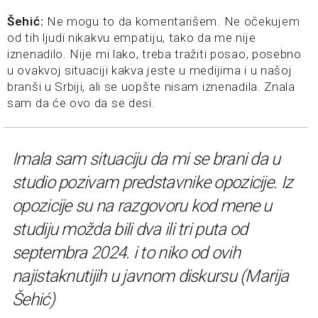
Šehić:
Ne mogu to da komentarišem. Ne očekujem
od tih ljudi nikakvu empatiju, tako da me nije
iznenadilo. Nije mi lako, treba tražiti posao, posebno
u ovakvoj situaciji kakva jeste u medijima i u našoj
branši u Srbiji, ali se uopšte nisam iznenadila. Znala
sam da će ovo da se desi.
Imala sam situaciju da mi se brani da u
studio pozivam predstavnike opozicije. Iz
opozicije su na razgovoru kod mene u
studiju možda bili dva ili tri puta od
septembra 2024. i to niko od ovih
najistaknutijih u javnom diskursu (Marija
Šehić)