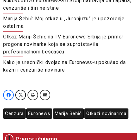
Rukovodstvo Euronews-a u Srbiji nastavlja da napada,
cenzuriše i širi neistine
Marija Šehić: Moj otkaz u „Juronjuzu” je upozorenje
ostalima
Otkaz Mariji Šehić na TV Euronews Srbija je primer
progona novinarke koja se suprotstavila
profesionalnom beščašću
Kako je urednički dvojac na Euronews-u pokušao da
kazni i cenzuriše novinare
Cenzura
Euronews
Marija Šehić
Otkazi novinarima
Preporučujemo