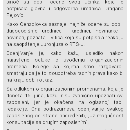
sinoć su dobili ocene svog učinka, koje je
potpisala glavna i odgovorna urednica Dragana
Pejović.
Kako Cenzolovka saznaje, najniže ocene su dobili
dugogodišnje urednice i urednici, novinarke i
novinari, poznata TV lica koja su potpisala reakciju
na saopštenje Juronjuza o RTS-u.
Ocenjivanje je, kako kažu, usledilo nakon
najavljene odluke o uvođenju organizacionih
promena. Kolege sa kojima smo razgovarali
smatraju da je to zloupotreba radnih prava kako bi
na kraju dobili otkaz.
Sa odlukom o organizacionim promenama, koja je
doneta 16. juna, kažu, nisu zvanično upoznati svi
zaposleni, jer je okačena na oglasnoj tabli
redakcije. Ona podrazumeva ocenjivanje svakog
zaposlenog od strane nadređenih, „uz mogućnost
konsultacije sa drugim zaposlenim“.