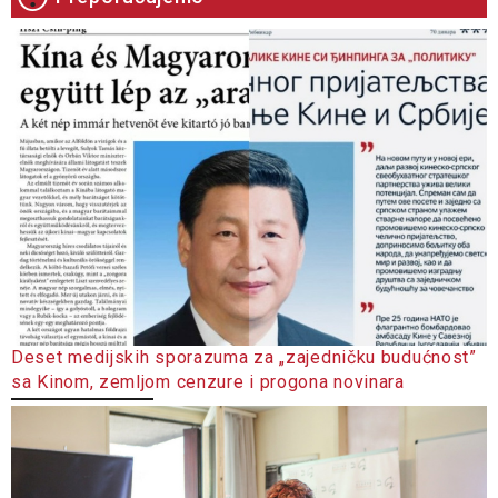
Deset medijskih sporazuma za „zajedničku budućnost”
sa Kinom, zemljom cenzure i progona novinara