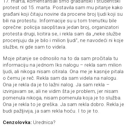
17. marta, komentarisali smo građanski i studentski
protest od 15. marta. Postavila sam mu pitanje kako
građani koji čitaju novine da procene broj ljudi koji su
bili na protestu. Informacije su u tom trenutku bile
oprečne: policija saopštava jedan broj, organizatori
protesta drugi, licitira se, i rekla sam da „neke službe
procenjuju da je bilo i milion ljudi”, ne navodeći ni koje
službe, ni gde sam to videla.
Moje pitanje se odnosilo na to da sam pročitala tu
informaciju na jednom Iks nalogu – rekla sam milion
ljudi, ali nikoga nisam citirala. Ona me je kasnije pitala
o čemu je reč. Rekla sam da sam videla na nalogu.
Ona je rekla da je to lažni nalog. Ja sam rekla –
izvinjavam se, ali ne vidim šta je problem, jer nisam
pomenula nikoga, nisam pomenula koja je to služba.
Ona je rekla to je greška. Ja sam rekla dobro. Rekla je
budi pažljivija, ja sam rekla hoću. I to je to.
Cenzolovka:
Urednica?