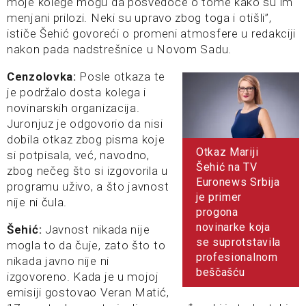
moje kolege mogu da posvedoče o tome kako su im
menjani prilozi. Neki su upravo zbog toga i otišli”,
ističe Šehić govoreći o promeni atmosfere u redakciji
nakon pada nadstrešnice u Novom Sadu.
Cenzolovka:
Posle otkaza te
je podržalo dosta kolega i
novinarskih organizacija.
Juronjuz je odgovorio da nisi
dobila otkaz zbog pisma koje
Otkaz Mariji
si potpisala, već, navodno,
Šehić na TV
zbog nečeg što si izgovorila u
Euronews Srbija
programu uživo, a što javnost
je primer
nije ni čula.
progona
novinarke koja
Šehić:
Javnost nikada nije
se suprotstavila
mogla to da čuje, zato što to
profesionalnom
nikada javno nije ni
beščašću
izgovoreno. Kada je u mojoj
emisiji gostovao Veran Matić,