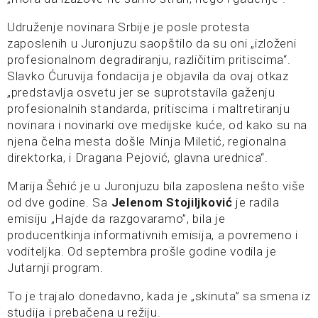
Udruženje novinara Srbije je posle protesta
zaposlenih u Juronjuzu saopštilo da su oni „izloženi
profesionalnom degradiranju, različitim pritiscima“.
Slavko Ćuruvija fondacija je objavila da ovaj otkaz
„predstavlja osvetu jer se suprotstavila gaženju
profesionalnih standarda, pritiscima i maltretiranju
novinara i novinarki ove medijske kuće, od kako su na
njena čelna mesta došle Minja Miletić, regionalna
direktorka, i Dragana Pejović, glavna urednica“.
Marija Šehić je u Juronjuzu bila zaposlena nešto više
od dve godine. Sa
Jelenom Stojiljković
je radila
emisiju „Hajde da razgovaramo”, bila je
producentkinja informativnih emisija, a povremeno i
voditeljka. Od septembra prošle godine vodila je
Jutarnji program.
To je trajalo donedavno, kada je „skinuta” sa smena iz
studija i prebačena u režiju.