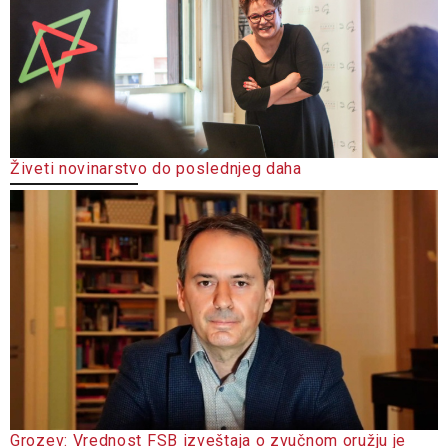
Živeti novinarstvo do poslednjeg daha
Grozev: Vrednost FSB izveštaja o zvučnom oružju je