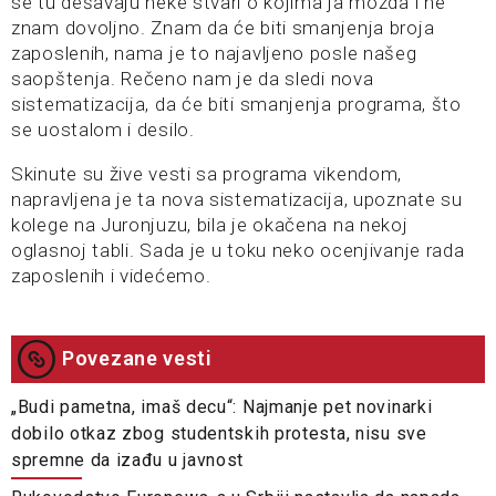
se tu dešavaju neke stvari o kojima ja možda i ne
znam dovoljno. Znam da će biti smanjenja broja
zaposlenih, nama je to najavljeno posle našeg
saopštenja. Rečeno nam je da sledi nova
sistematizacija, da će biti smanjenja programa, što
se uostalom i desilo.
Skinute su žive vesti sa programa vikendom,
napravljena je ta nova sistematizacija, upoznate su
kolege na Juronjuzu, bila je okačena na nekoj
oglasnoj tabli. Sada je u toku neko ocenjivanje rada
zaposlenih i videćemo.
Povezane vesti
„Budi pametna, imaš decu“: Najmanje pet novinarki
dobilo otkaz zbog studentskih protesta, nisu sve
spremne da izađu u javnost