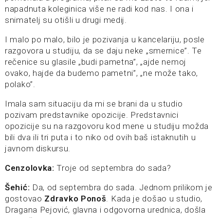
napadnuta koleginica više ne radi kod nas. I ona i
snimatelj su otišli u drugi medij.
I malo po malo, bilo je pozivanja u kancelariju, posle
razgovora u studiju, da se daju neke „smernice”. Te
rečenice su glasile „budi pametna”, „ajde nemoj
ovako, hajde da budemo pametni”, „ne može tako,
polako”.
Imala sam situaciju da mi se brani da u studio
pozivam predstavnike opozicije. Predstavnici
opozicije su na razgovoru kod mene u studiju možda
bili dva ili tri puta i to niko od ovih baš istaknutih u
javnom diskursu.
Cenzolovka:
Troje od septembra do sada?
Šehić:
Da, od septembra do sada. Jednom prilikom je
gostovao
Zdravko Ponoš
. Kada je došao u studio,
Dragana Pejović, glavna i odgovorna urednica, došla