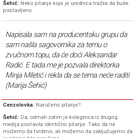
Šehić:
Neko pitanje koje je urednica tražila da bude
postavljeno.
Napisala sam na producentsku grupu da
sam našla sagovornika za temu o
zvučnom topu, da će doći Aleksandar
Radić. E tada me je pozvala direktorka
Minja Miletić i rekla da se tema neće raditi
(Marija Šehić)
Cenzolovka:
Naručeno pitanje?
Šehić:
Da, odmah zatim je koleginica iz drugog
medija postavila identično pitanje. Tako da ne
možemo da tvrdimo, ali možemo da zaključujemo da