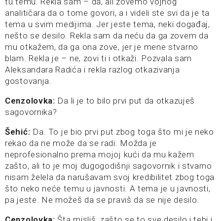
tu temu. Rekla sam – da, ali zovemo vojnog
analitičara da o tome govori, a i videli ste svi da je ta
tema u svim medijima. Jer jeste tema, neki događaj,
nešto se desilo. Rekla sam da neću da ga zovem da
mu otkažem, da ga ona zove, jer je mene stvarno
blam. Rekla je – ne, zovi ti i otkaži. Pozvala sam
Aleksandara Radića i rekla razlog otkazivanja
gostovanja.
Cenzolovka:
Da li je to bilo prvi put da otkazuješ
sagovornika?
Šehić:
Da. To je bio prvi put zbog toga što mi je neko
rekao da ne može da se radi. Možda je
neprofesionalno prema mojoj kući da mu kažem
zašto, ali to je moj dugogodišnji sagovornik i stvarno
nisam želela da narušavam svoj kredibilitet zbog toga
što neko neće temu u javnosti. A tema je u javnosti,
pa jeste. Ne možeš da se praviš da se nije desilo.
Cenzolovka:
Šta misliš, zašto se to sve desilo i tebi i