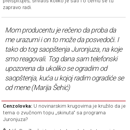
preispituješ, shvatiš koliko je sati i o čemu se tu
zapravo radi.
Mom producentu je rečeno da proba da
me urazumi i on to može da posvedoči. I
tako do tog saopštenja Juronjuza, na koje
smo reagovali. Tog dana sam telefonski
upozorena da ukoliko se ogradim od
saopštenja, kuća u kojoj radim ogradiće se
od mene (Marija Šehić)
Cenzolovka:
U novinarskim krugovima je kružilo da je
tema o zvučnom topu „skinuta” sa programa
Juronjuza?