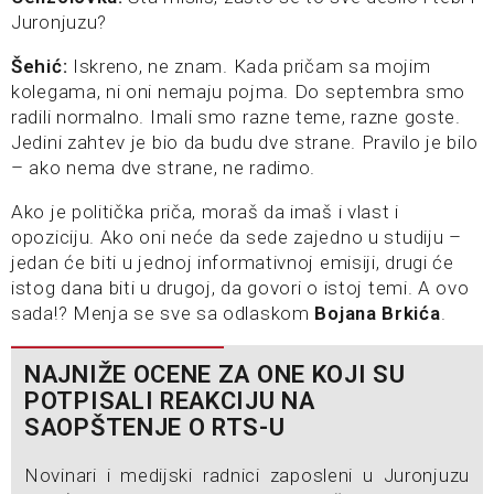
Juronjuzu?
Šehić:
Iskreno, ne znam. Kada pričam sa mojim
kolegama, ni oni nemaju pojma. Do septembra smo
radili normalno. Imali smo razne teme, razne goste.
Jedini zahtev je bio da budu dve strane. Pravilo je bilo
– ako nema dve strane, ne radimo.
Ako je politička priča, moraš da imaš i vlast i
opoziciju. Ako oni neće da sede zajedno u studiju –
jedan će biti u jednoj informativnoj emisiji, drugi će
istog dana biti u drugoj, da govori o istoj temi. A ovo
sada!? Menja se sve sa odlaskom
Bojana Brkića
.
NAJNIŽE OCENE ZA ONE KOJI SU
POTPISALI REAKCIJU NA
SAOPŠTENJE O RTS-U
Novinari i medijski radnici zaposleni u Juronjuzu