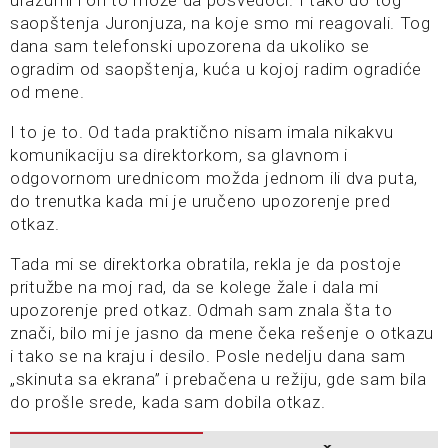
saopštenja Juronjuza, na koje smo mi reagovali. Tog
dana sam telefonski upozorena da ukoliko se
ogradim od saopštenja, kuća u kojoj radim ogradiće
od mene.
I to je to. Od tada praktično nisam imala nikakvu
komunikaciju sa direktorkom, sa glavnom i
odgovornom urednicom možda jednom ili dva puta,
do trenutka kada mi je uručeno upozorenje pred
otkaz.
Tada mi se direktorka obratila, rekla je da postoje
pritužbe na moj rad, da se kolege žale i dala mi
upozorenje pred otkaz. Odmah sam znala šta to
znači, bilo mi je jasno da mene čeka rešenje o otkazu
i tako se na kraju i desilo. Posle nedelju dana sam
„skinuta sa ekrana” i prebačena u režiju, gde sam bila
do prošle srede, kada sam dobila otkaz.