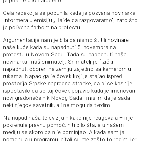
je pitanje bilo naručeno.
Cela redakcija se pobunila kada je pozvana novinarka
Informera u emisiju „Hajde da razgovaramo”, zato što
je polivena farbom na protestu.
Argumentacija nam je bila da nismo štitili novinare
naše kuće kada su napadnuti 5. novembra na
protestu u Novom Sadu. Tada su napadnuti naša
novinarka i naš snimatelj. Snimatelj je fizički
napadnut, oboren na zemlju zajedno sa kamerom u
rukama. Napao ga je čovek koji je stajao ispred
prostorija Srpske napredne stranke, da bi se kasnije
ispostavilo da se taj čovek pojavio kada je imenovan
novi gradonačelnik Novog Sada i mislim da je sada
neki njegov savetnik, ali ne mogu da tvrdim.
Na napad naša televizija nikako nije reagovala – nije
pokrenula pravnu pomoć, niti bilo šta, a u našem
mediju se skoro pa nije pominjao. A kada sam ja
pomenula u programu, pitali su me zašto to radim, jer