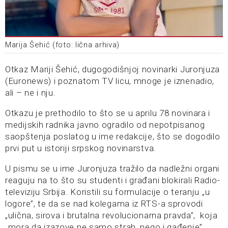
Marija Šehić (foto: lična arhiva)
Otkaz Mariji Šehić, dugogodišnjoj novinarki Juronjuza
(Euronews) i poznatom TV licu, mnoge je iznenadio,
ali – ne i nju.
Otkazu je prethodilo to što se u aprilu 78 novinara i
medijskih radnika javno ogradilo od nepotpisanog
saopštenja poslatog u ime redakcije, što se dogodilo
prvi put u istoriji srpskog novinarstva.
U pismu se u ime Juronjuza tražilo da nadležni organi
reaguju na to što su studenti i građani blokirali Radio-
televiziju Srbija. Koristili su formulacije o teranju „u
logore”, te da se nad kolegama iz RTS-a sprovodi
„ulična, sirova i brutalna revolucionarna pravda”, koja
„mora da izazove ne samo strah, nego i gađenje”.