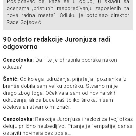
Poslodavac će, kaže se u odluci, u skladu sa
ocenama „pristupiti raspoređivanju zaposlenih na
nova radna mesta“. Odluku je potpisao direktor
Rade Gojsović.
90 odsto redakcije Juronjuza radi
odgovorno
Cenzolovka:
Da li te je ohrabrila podrška nakon
otkaza?
Šehić:
Od kolega, udruženja, prijatelja i poznanika iz
branše dobila sam veliku podršku. Stvarno mi je
drago zbog toga. Očekivala sam od novinarskih
udruženja, ali da bude baš toliko široka, nisam
očekivala i stvarno mi znači.
Cenzolovka:
Reakcija Juronjuza i razlozi za tvoj otkaz
deluju prilično neubedljivo. Pitanje je i empatije, danas
ostaviti novinara bez posla…