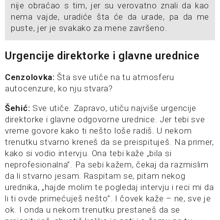
nije obraćao s tim, jer su verovatno znali da kao
nema vajde, uradiće šta će da urade, pa da me
puste, jer je svakako za mene završeno.
Urgencije direktorke i glavne urednice
Cenzolovka:
Šta sve utiče na tu atmosferu
autocenzure, ko nju stvara?
Šehić:
Sve utiče. Zapravo, utiču najviše urgencije
direktorke i glavne odgovorne urednice. Jer tebi sve
vreme govore kako ti nešto loše radiš. U nekom
trenutku stvarno kreneš da se preispituješ. Na primer,
kako si vodio intervju. Ona tebi kaže „bila si
neprofesionalna”. Pa sebi kažem, čekaj da razmislim
da li stvarno jesam. Raspitam se, pitam nekog
urednika, „hajde molim te pogledaj intervju i reci mi da
li ti ovde primećuješ nešto”. I čovek kaže – ne, sve je
ok. I onda u nekom trenutku prestaneš da se