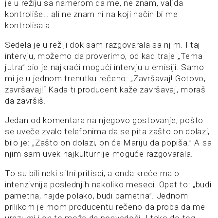
je u režiju sa namerom da me, ne znam, valjda
kontroliše… ali ne znam ni na koji način bi me
kontrolisala.
Sedela je u režiji dok sam razgovarala sa njim. I taj
intervju, možemo da proverimo, od kad traje „Tema
jutra” bio je najkraći mogući intervju u emisiji. Samo
mi je u jednom trenutku rečeno: „Završavaj! Gotovo,
završavaj!“ Kada ti producent kaže završavaj, moraš
da završiš.
Jedan od komentara na njegovo gostovanje, pošto
se uveče zvalo telefonima da se pita zašto on dolazi,
bilo je: „Zašto on dolazi, on će Mariju da popiša.” A sa
njim sam uvek najkulturnije moguće razgovarala.
To su bili neki sitni pritisci, a onda kreće malo
intenzivnije poslednjih nekoliko meseci. Opet to: „budi
pametna, hajde polako, budi pametna”. Jednom
prilikom je mom producentu rečeno da proba da me
urazumi i on to može da posvedoči. I tako do tog