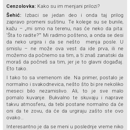
Cenzolovka:
Kako su im menjani prilozi?
Šehić:
Izbaci se jedan deo i onda taj prilog
zapravo promeni suštinu. Te kolege su se bunile,
kažu – „mi smo na terenu, nas će neko da pita:
‘Šta to radite?‘” Mi radimo pošteno, a onda se desi
da neko urgira i da se nešto menja posle. U
smislu – ne može ova vest da ide prva, ili ne
možemo da počnemo sa tim, a ti znaš zanatski da
moraš da počneš sa tim, jer je to glavni događaj.
Eto tako.
I tako to sa vremenom ide. Na primer, postalo je
normalno i svakodnevica, nešto što bi pre nekoliko
meseci bilo nezamislivo. Ali, to je sve malo
pomalo kuvanje. Bukvalno te skuvaju i naprave
takvu atmosferu, da tebi postane normalno da će
oni da te zovu, da će da urgiraju zašto ste ovo
ovako…
Interesantno je da se meni u poslednje vreme niko