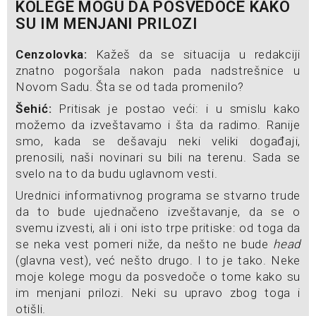
KOLEGE MOGU DA POSVEDOČE KAKO
SU IM MENJANI PRILOZI
Cenzolovka:
Kažeš da se situacija u redakciji
znatno pogoršala nakon pada nadstrešnice u
Novom Sadu. Šta se od tada promenilo?
Šehić:
Pritisak je postao veći: i u smislu kako
možemo da izveštavamo i šta da radimo. Ranije
smo, kada se dešavaju neki veliki događaji,
prenosili, naši novinari su bili na terenu. Sada se
svelo na to da budu uglavnom vesti.
Urednici informativnog programa se stvarno trude
da to bude ujednačeno izveštavanje, da se o
svemu izvesti, ali i oni isto trpe pritiske: od toga da
se neka vest pomeri niže, da nešto ne bude
head
(glavna vest), već nešto drugo. I to je tako. Neke
moje kolege mogu da posvedoče o tome kako su
im menjani prilozi. Neki su upravo zbog toga i
otišli.