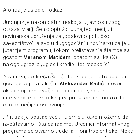
A onda je usledio i otkaz.
Juronjuz je nakon oštrih reakcija u javnosti zbog
otkaza Mariji Šehić optužio Junajted mediju i
novinarska udruženja za „poslovno-političko
savezništvo”, a svoju dugogodišnju novinarku da je u
jutarnjem programu, tokom prelistavanja štampe sa
gostom
Veranom Matićem
, citatom sa Iks (X)
naloga ugrozila „ugled i kredibilitet redakcije”.
Nisu rekli, podseća Šehić, da je tog jutra trebalo da
gostuje vojni analitičar
Aleksandar Radić
i govori o
aktuelnoj temi zvučnog topa i da je, nakon
intervencije direktorke, prvi put u karijeri morala da
otkaže nečije gostovanje.
„Pritisak je postao veći: i u smislu kako možemo da
izveštavamo i šta da radimo. Urednici informativnog
programa se stvarno trude, ali i oni trpe pritiske. Neke