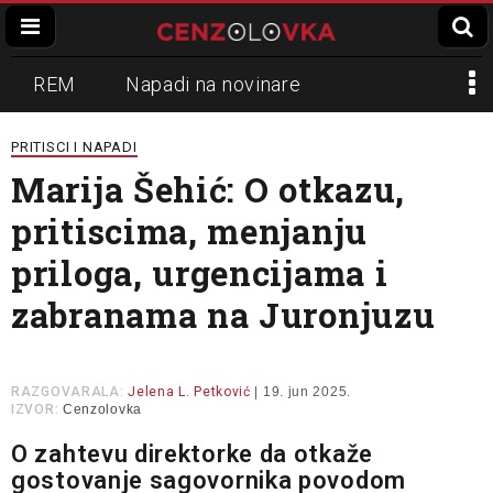
REM
Napadi na novinare
Zvučni top
Crna Gora
N1
PRITISCI I NAPADI
Marija Šehić: O otkazu,
Propaganda
Lokalni mediji
pritiscima, menjanju
Informer
Slavko Ćuruvija
priloga, urgencijama i
zabranama na Juronjuzu
RAZGOVARALA:
Jelena L. Petković
| 19. jun 2025.
IZVOR:
Cenzolovka
O zahtevu direktorke da otkaže
gostovanje sagovornika povodom