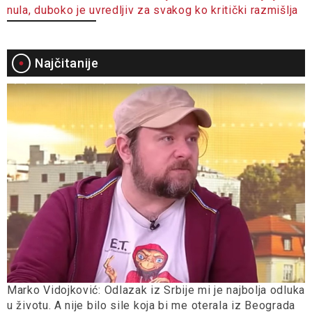
nula, duboko je uvredljiv za svakog ko kritički razmišlja
Najčitanije
Marko Vidojković: Odlazak iz Srbije mi je najbolja odluka
u životu. A nije bilo sile koja bi me oterala iz Beograda