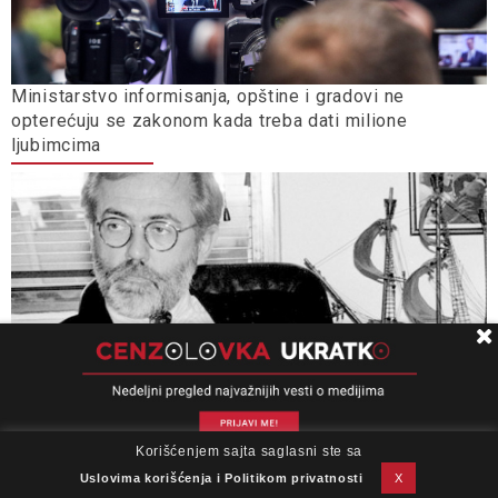
Ministarstvo informisanja, opštine i gradovi ne
opterećuju se zakonom kada treba dati milione
ljubimcima
Korišćenjem sajta saglasni ste sa
O nama
Impresum
Podrška
Kontakt
Newsletter
Uslovi korišćenja
Uslovima korišćenja i Politikom privatnosti
X