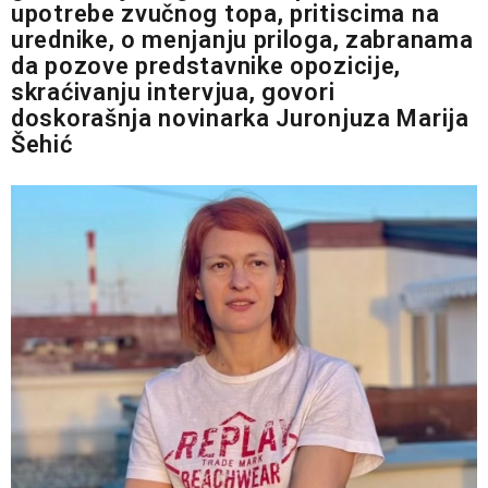
upotrebe zvučnog topa, pritiscima na
urednike, o menjanju priloga, zabranama
da pozove predstavnike opozicije,
skraćivanju intervjua, govori
doskorašnja novinarka Juronjuza Marija
Šehić