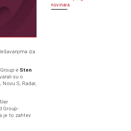
novinara
dešavanjima iza
d Group-e
Sten
arali su o
, Novu S, Radar,
iler
ed Group-
a je to zahtev