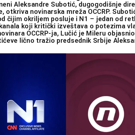
eni Aleksandre Subotić, dugogodišnje dir
e, otkriva novinarska mreža OCCRP. Suboti
d čijim okriljem posluje i N1 – jedan od re
 kanala koji kritički izveštava o potezima v
ovinara OCCRP-ja, Lučić je Mileru objasnio
ćeve lično tražio predsednik Srbije Aleksa