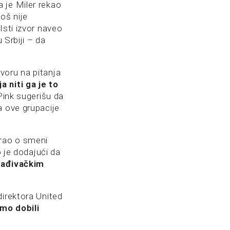
 je Miler rekao
oš nije
Isti izvor naveo
 Srbiji – da
voru na pitanja
 niti ga je to
 Pink sugerišu da
a ove grupacije
arao o smeni
o je dodajući da
lađivačkim
direktora United
smo dobili