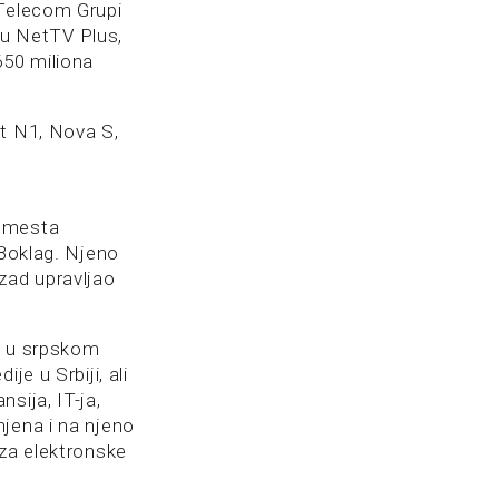
 Telecom Grupi
oru NetTV Plus,
650 miliona
ut N1, Nova S,
a mesta
 Boklag. Njeno
zad upravljao
e u srpskom
e u Srbiji, ali
sija, IT-ja,
njena i na njeno
 za elektronske