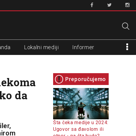
anda
Lokalni mediji
Informer
elekoma
Preporučujemo
ako da
Šta čeka medije u 2024:
ler,
Ugovor sa đavolom ili
mirom
otpor - pa šta bude?