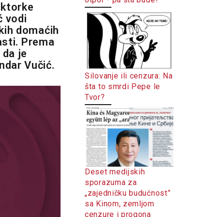
ektorke
ć vodi
tkih domaćih
lasti. Prema
 da je
ndar Vučić.
Silovanje ili cenzura: Na
šta to smrdi Pepe le
Tvor?
Deset medijskih
sporazuma za
„zajedničku budućnost”
sa Kinom, zemljom
cenzure i progona