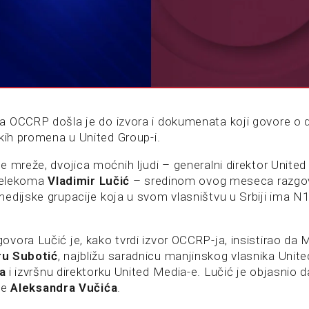
 OCCRP došla je do izvora i dokumenata koji govore o 
ikih promena u United Group-i.
e mreže, dvojica moćnih ljudi – generalni direktor Unite
 Telekoma
Vladimir Lučić
– sredinom ovog meseca razgov
edijske grupacije koja u svom vlasništvu u Srbiji ima N1
ora Lučić je, kako tvrdi izvor OCCRP-ja, insistirao da M
ru Subotić
, najbližu saradnicu manjinskog vlasnika Unit
a
i izvršnu direktorku United Media-e. Lučić je objasnio d
je
Aleksandra Vučića
.