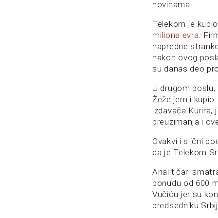
novinama.
Telekom je kupi
miliona evra
. Fir
napredne stranke 
nakon ovog posla,
su danas deo pro
U drugom poslu,
Žeželjem i kupio
izdavača Kurira, 
preuzimanja i ov
Ovakvi i slični p
da je Telekom Srb
Analitičari smatr
ponudu od 600 mi
Vučiću jer su ko
predsedniku Srbij