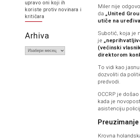
upravo oni koji ih
Miler nije odgov
koriste protiv novinara i
da
„United Group
kritičara
utiče na uređiva
Subotić, koja je
Arhiva
je
„neprihvatlji
(većinski vlasn
Arhiva
direktorom kon
To vidi kao jasnu
dozvoliti da polit
predvodi.
OCCRP je došao u
kada je novopost
asistenciju polic
Preuzimanje
Krovna holandska