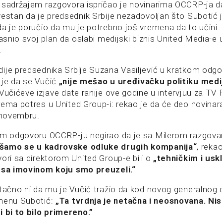
 sadržajem razgovora ispričao je novinarima OCCRP-ja da
vestan da je predsednik Srbije nezadovoljan što Subotić j
a je poručio da mu je potrebno još vremena da to učini. 
jasnio svoj plan da oslabi medijski biznis United Media-e u
.
ije predsednika Srbije Suzana Vasiljević u kratkom odgo
 je da se Vučić
„nije mešao u uređivačku politiku medija
, Vučićeve izjave date ranije ove godine u intervjuu za TV
rema potres u United Group-i: rekao je da će deo novinar
u novembru.
nom odgovoru OCCRP-ju negirao da je sa Milerom razgov
amo se u kadrovske odluke drugih kompanija“
, reka
ori sa direktorom United Group-e bili o
„tehničkim i usk
i sa imovinom koju smo preuzeli.“
 tačno ni da mu je Vučić tražio da kod novog generalnog 
smenu Subotić:
„Ta tvrdnja je netačna i neosnovana. Ni
i bi to bilo primereno.”