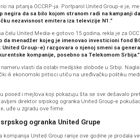
orio na pitanja OCCRP-ja. Portparol United Group-e je, m
 negira da sa bilo kojom stranom radi na kampanji da 
čku nezavisnost emitera iza televizije N1.”
 na čelu United Media-e gotovo 15 godina, rekla je za OC
vo da menadžer kojeg je imenovao investicioni fond B
ik United Group-e) razgovara o njenoj smeni sa gener
kurentske kompanije, posebno sa Telekomom Srbija.”
 nameru vlasti da oslabi medijske slobode u Srbiji. Nagla
ički ili ekonomski pritisci utiču na uređivačku politiku med
 posed i mejlova koji pokazuju šta se sve dešavalo pre
avljeni direktor srpskog ogranka United Group-e pokušao
ije, uđe u zgradu ove firme.
 srpskog ogranka United Grupe
 kompanija United Group ranije ove godine je prodala ve