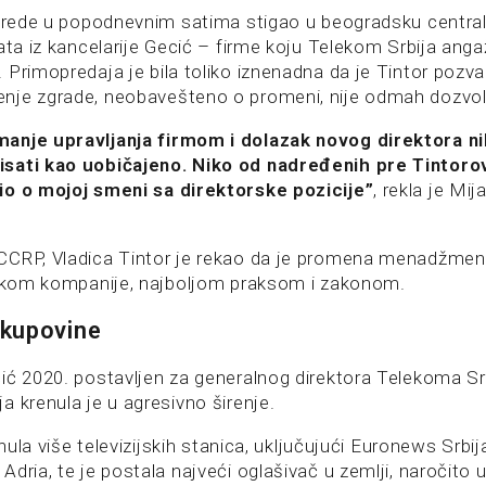
 srede u popodnevnim satima stigao u beogradsku centra
ata iz kancelarije Gecić – firme koju Telekom Srbija anga
Primopredaja je bila toliko iznenadna da je Tintor pozva
je zgrade, neobavešteno o promeni, nije odmah dozvoli
anje upravljanja firmom i dolazak novog direktora n
sati kao uobičajeno. Niko od nadređenih pre Tintoro
io o mojoj smeni sa direktorske pozicije”
, rekla je Mij
CCRP, Vladica Tintor je rekao da je promena menadžme
tikom kompanije, najboljom praksom i zakonom.
kupovine
ić 2020. postavljen za generalnog direktora Telekoma Sr
 krenula je u agresivno širenje.
renula više televizijskih stanica, uključujući Euronews Srb
dria, te je postala najveći oglašivač u zemlji, naročito 