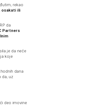
eđutim, rekao
osakati ili
CRP da
C Partners
alnim
sila je da neće
ija koje
thodnih dana
 da, uz
ći deo imovine