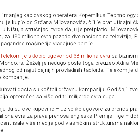
o i manjeg kablovskog operatera Kopernikus Technology
mu je kupio od Srđana Milovanovića, čiji je brat uticajni 
u Nišu, a stručnjaci tvrde da ju je pretplatio. Milovanovi
 za 180 miliona evra pazario dve nacionalne televizije, P
pagandne mašinerije vladajuće partije.
Telekom je sklopio ugovor od 38 miliona evra
sa biznis
 Mondo.rs. Žeželj je nedugo posle toga preuzeo Adria Me
jednog od najuticajnijih provladinih tabloida. Telekom je
e kompanije.
oduhvati dosta su koštali državnu kompaniju. Godišnji izv
ija opterećen sa više od tri milijarde evra duga.
aju da su ove kupovine – uz velike ugovore za prenos prav
liona evra za prava prenosa engleske Premijer lige – dob
ncentrisale više medija pod vlasničkim strukturama nakl
e.