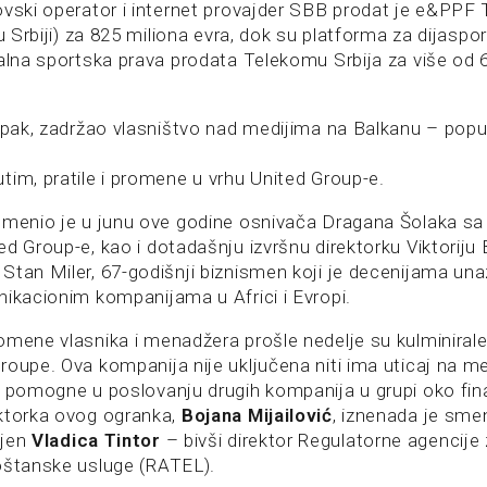
ovski operator i internet provajder SBB prodat je e&PPF
 u Srbiji) za 825 miliona evra, dok su platforma za dijasp
nalna sportska prava prodata Telekomu Srbija za više od 
 ipak, zadržao vlasništvo nad medijima na Balkanu – pop
tim, pratile i promene u vrhu United Group-e.
smenio je u junu ove godine osnivača Dragana Šolaka s
d Group-e, kao i dotadašnju izvršnu direktorku Viktoriju
Stan Miler, 67-godišnji biznismen koji je decenijama una
nikacionim kompanijama u Africi i Evropi.
omene vlasnika i menadžera prošle nedelje su kulminiral
oupe. Ova kompanija nije uključena niti ima uticaj na medij
 pomogne u poslovanju drugih kompanija u grupi oko finan
ktorka ovog ogranka,
Bojana Mijailović
, iznenada je sme
ljen
Vladica Tintor
– bivši direktor Regulatorne agencije
oštanske usluge (RATEL).