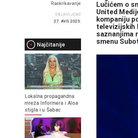
Lučićem o sm
Raskrikavanje
United Medij
OBJAVLJENO
kompaniju po
27. AVG 2025.
televizijskih
saznanjima n
smenu Suboti
Najčitanije
Lokalna propagandna
mreža Informera i Aloa
stigla i u Šabac