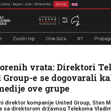
Scena
Region
Svet
Stripolovka
Doniraj
e
Zvučni top
Crna Gora
N1
Propag
vorenih vrata: Direktori T
d Group-e se dogovarali k
medije ove grupe
ni direktor kompanije United Group, Sten Mi
e sa direktorom državnog Telekoma Vladi