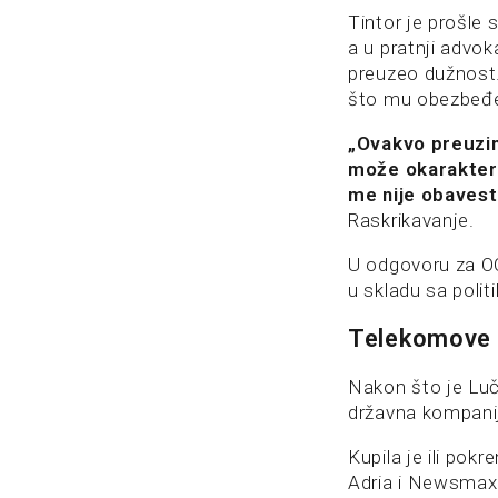
Tintor je prošle
a u pratnji advok
preuzeo dužnost. 
što mu obezbeđen
„Ovakvo preuzim
može okarakteri
me nije obavest
Raskrikavanje.
U odgovoru za O
u skladu sa poli
Telekomove 
Nakon što je Luč
državna kompanija
Kupila je ili pok
Adria i Newsmax A