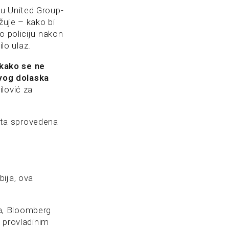
lu United Group-
žuje – kako bi
o policiju nakon
lo ulaz.
ikako se ne
vog dolaska
ailović za
nta sprovedena
bija, ova
ija, Bloomberg
u provladinim