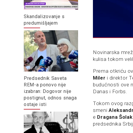
Skandalizovanje s
predumišljajem
Novinarska mreža
kulisa tokom vel
Prema otkriću ov
Miler
i direktor
Predsednik Saveta
budućnosti ove m
REM-a ponovo nije
Danas i Forbs.
izabran: Dogovor nije
postignut, odnos snaga
Tokom ovog razgov
ostaje isti
smeni
Aleksand
e
Dragana Šolak
predsednika Srbi