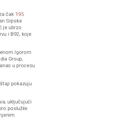
 za čak
195
član Srpske
ć je ubrzo
rvu i B92, koje
menom Igorom
dia Group,
 danas u procesu
eštaji pokazuju
a, uključujući
ro poslužile
onjenim