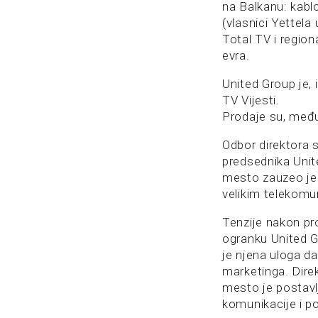
na Balkanu: kabl
(vlasnici Yettela
Total TV i regio
evra.
United Group je,
TV Vijesti.
Prodaje su, među
Odbor direktora 
predsednika Unite
mesto zauzeo je 
velikim telekomu
Tenzije nakon pr
ogranku United Gr
je njena uloga da
marketinga. Dire
mesto je postav
komunikacije i p