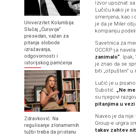
Izvor upoznat sa
Lučiću kako je s
smenjena, kao i d
Univerzitet Kolumbija:
je da je Miler ob
Slučaj „Ćuruvija”
kompaniju podeli
presedan, važan za
Savetnica za med
pitanja slobode
izražavanja,
OCCRP-ja navela
odgovornosti i
zanimalo“
. Ipak
istorijskog pamćenja
je znao da se sp
biti „otpušten” 
Lučić je u pisa
Subotić.
„Ne meš
su njegovi razgov
pitanjima u vez
Naveo je da nije
Zdravković: Na
Group-e urgira 
regulisanje zlonamernih
takav zahtev nit
tužbi treba da pristanu