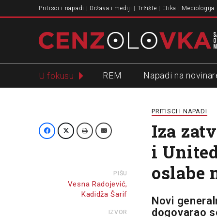
Pritisci i napadi
Država i mediji
Tržište
Etika
Mediologija
REM
Napadi na novinar
U fokusu
Slavko Ćuruvija
PRITISCI I NAPADI
Iza zat
i Unite
oslabe 
PIŠU
Vesna Radojević,
Kadidža Šarif
Novi general
dogovarao s
IZVOR