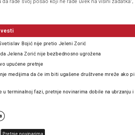
u da rade svoj posao koji ne rade uvek na visini zadatka“, z
vesti
vetislav Bojić nije pretio Jeleni Zorić
a da Jelena Zorić nije bezbednosno ugrožena
ovo upućene pretnje
nje medijima da će im biti ugašene društvene mreže ako pi
 u terminalnoj fazi, pretnje novinarima dobile na ubrzanju i
Pretnje novinarima