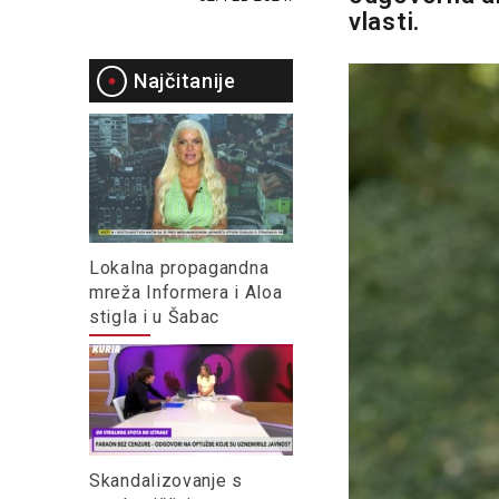
vlasti.
Najčitanije
Lokalna propagandna
mreža Informera i Aloa
stigla i u Šabac
Skandalizovanje s