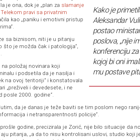
la je ona, dok je „plan za
slamanje
Kako je primetil
i Telekom pravi sa privatnim
Aleksandar Vuli
ačila kao „paniku i emotivni pristup
rima“.
postao ministar
 sa biznisom, niti je u pitanju
poslova, „nije i
 što je možda čak i patologija“,
konferenciju za
.
kojoj bi oni imali
 na položaj novinara koji
mu postave pita
inalu i podsetila da je nasilja i
k na ovoj teritoriji“ i konstatovala
ri „preživeli i devedesete, i ne
d posle 2000. godine“.
utim, da je danas je teže baviti se tim poslom nego ranij
formacija i netransparentnosti policije“.
rošle godine, precizirala je Zorić, nije bilo situacije da no
ju pitanja, „a da to nisu kontrolisani uslovi, studio koji j