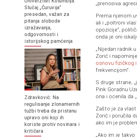
Univerzitet Kolumbija:
„prenosiva agres
Slučaj „Ćuruvija”
presedan, važan za
Prema njenom uver
pitanja slobode
ali i „poltroni v
izražavanja,
opozicije“, polit
odgovornosti i
onda je oni iskal
istorijskog pamćenja
„Nijedan radnik 
Zorić i napominj
osnovu fizičkog 
frekvencijom“.
S druge strane, „
Pink Goradnu Uzel
ona i ocenila da 
Zdravković: Na
regulisanje zlonamernih
Zašto je za vlast
tužbi treba da pristanu
Zorić i poručila d
upravo oni koji ih
ako im je problem
koriste protiv novinara i
kritičara
„Ako im je takvo 