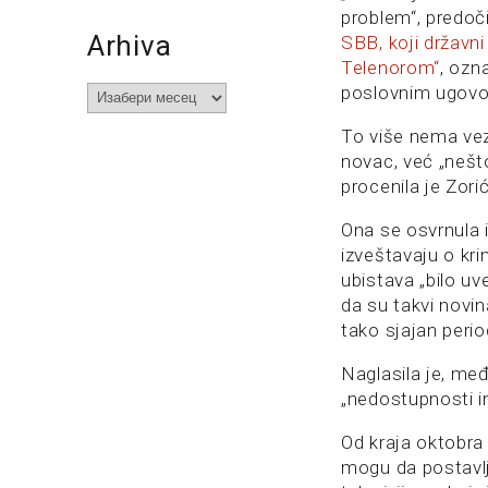
problem“, predoči
Arhiva
SBB, koji državn
Telenorom“
, ozn
poslovnim ugovo
Arhiva
To više nema veze
novac, već „nešto
procenila je Zorić
Ona se osvrnula i
izveštavaju o krim
ubistava „bilo uve
da su takvi novina
tako sjajan perio
Naglasila je, međ
„nedostupnosti in
Od kraja oktobra p
mogu da postavlja