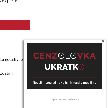
aključila je
šu negativno o
 žestini