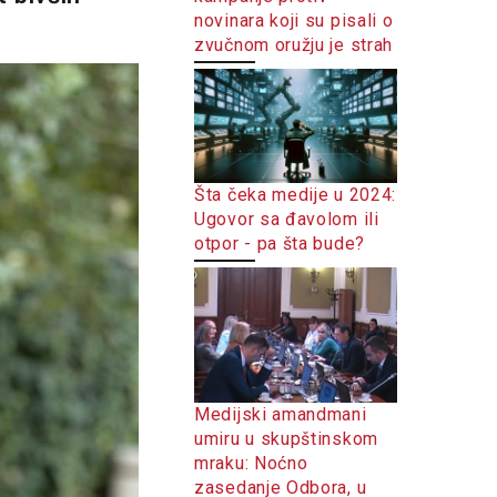
novinara koji su pisali o
zvučnom oružju je strah
Šta čeka medije u 2024:
Ugovor sa đavolom ili
otpor - pa šta bude?
Medijski amandmani
umiru u skupštinskom
mraku: Noćno
zasedanje Odbora, u