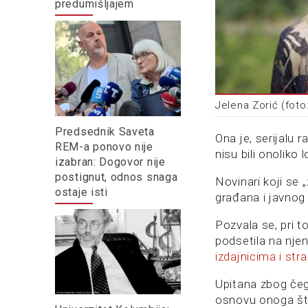
predumišljajem
Jelena Zorić (foto
Predsednik Saveta
Ona je, serijalu r
REM-a ponovo nije
nisu bili onoliko l
izabran: Dogovor nije
postignut, odnos snaga
Novinari koji se 
ostaje isti
građana i javnog 
Pozvala se, pri t
podsetila na nje
izdajnicima i str
Upitana zbog čeg
osnovu onoga što 