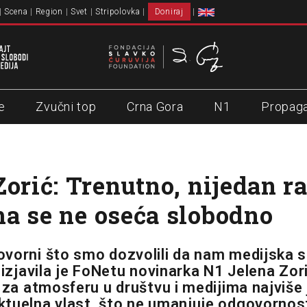
Scena
Region
Svet
Stripolovka
Doniraj
e
Zvučni top
Crna Gora
N1
Propag
Zorić: Trenutno, nijedan r
a se ne oseća slobodno
vorni što smo dozvolili da nam medijska 
 izjavila je FoNetu novinarka N1 Jelena Zorić
 za atmosferu u društvu i medijima najviše 
tuelna vlast, što ne umanjuje odgovornost