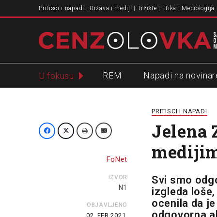
Pritisci i napadi
Država i mediji
Tržište
Etika
Mediologija
REM
Napadi na novinar
U fokusu
Slavko Ćuruvija
PRITISCI I NAPADI
Jelena 
medijim
FoNet
IZVOR
Svi smo odgo
N1
izgleda loše,
ocenila da je
OBJAVLJENO
odgovorna ak
02. FEB 2021.