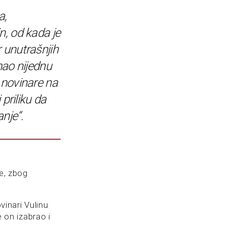
a,
n, od kada je
 unutrašnjih
mao nijednu
 novinare na
 priliku da
nje“.
e, zbog
vinari Vulinu
e on izabrao i