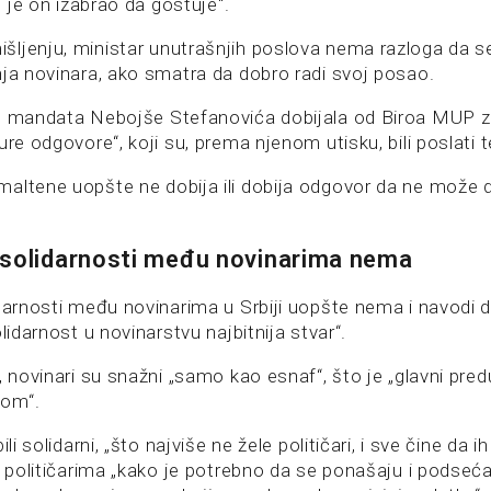
j je on izabrao da gostuje“.
ljenju, ministar unutrašnjih poslova nema razloga da s
nja novinara, ako smatra da dobro radi svoj posao.
e mandata Nebojše Stefanovića dobijala od Biroa MUP z
ure odgovore“, koji su, prema njenom utisku, bili poslati t
altene uopšte ne dobija ili dobija odgovor da ne može d
 solidarnosti među novinarima nema
darnosti među novinarima u Srbiji uopšte nema i navodi da
olidarnost u novinarstvu najbitnija stvar“.
, novinari su snažni „samo kao esnaf“, što je „glavni pre
lom“.
ili solidarni, „što najviše ne žele političari, i sve čine da i
i političarima „kako je potrebno da se ponašaju i podseća