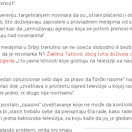
ivnost“.
enju, targetiranjem novinara da su „strani plaćenici i do
lasti, što doživljavaju zaposleni u provladinim medijima od 
ičari kao da „umnožavaju agresiju koja se potom prenosi 
juju nad novinarima“.
u medijima u Srbiji trenutno se ne oseća slobodno ili bez
e da je novinarka N1
Žaklina Tatlović zbog tvita doživela 
izgleda
„i to javne ličnosti koje gostuju na televiziji sa n
jedan opozicionar sebi daje za pravo da fizički nasrne“ n
ac dok „izveštava o protestu ispred televizije u kojoj rad
„ni jedno, ni drugo nije normalno“.
 postalo „opasno“ izveštavanje koje ne može da kontroliš
a bi „vlasti trebalo sebe da preispitaju šta rade, kako rade
 jedna kablovska televizija, za koju kaže da joj je gledan
glasilo problem, onda oni imaju