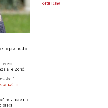
četiri čina
da oni prethodni
interesu
zala je Zorić.
dvokat“ i
 „domaćim
če“ novinare na
o sredi