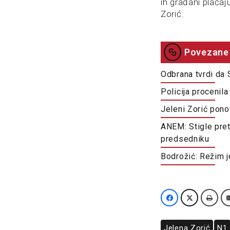
ih građani plaćaj
Zorić.
Povezane 
Odbrana tvrdi da S
Policija procenil
Jeleni Zorić pon
ANEM: Stigle pret
predsedniku
Bodrožić: Režim je
Jelena Zorić
N1