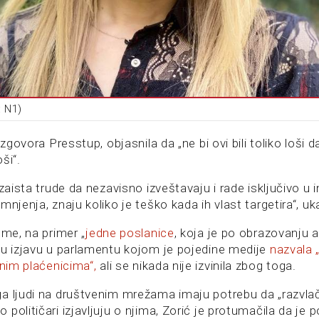
: N1)
azgovora Presstup, objasnila da „ne bi ovi bili toliko loši 
oši“.
„zaista trude da nezavisno izveštavaju i rade isključivo u 
mnjenja, znaju koliko je teško kada ih vlast targetira“, uka
ome, na primer „
jedne poslanice
, koja je po obrazovanju a
nu izjavu u parlamentu kojom je pojedine medije
nazvala
anim plaćenicima“,
ali se nikada nije izvinila zbog toga.
a ljudi na društvenim mrežama imaju potrebu da „razvla
političari izjavljuju o njima, Zorić je protumačila da je p