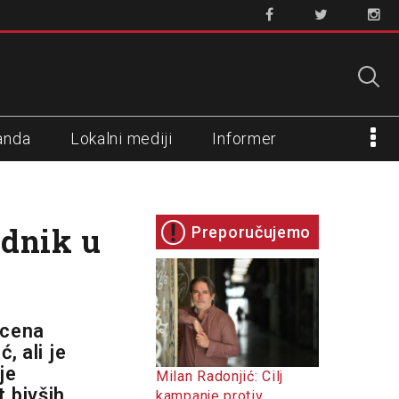
anda
Lokalni mediji
Informer
adnik u
Preporučujemo
scena
, ali je
je
Milan Radonjić: Cilj
 bivših
kampanje protiv