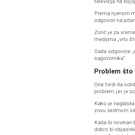
televizija na kojo
Prema njenom miš
odgovori na pita
Zorić je za vrem
medijima „vrlo št
Sada odgovore „m
sagovornika“.
Problem što
Ona tvrdi da soli
problem, jer je s
Kako je naglasila
zovu sedmom si
Kada bi novinari b
dobro bi objasnil