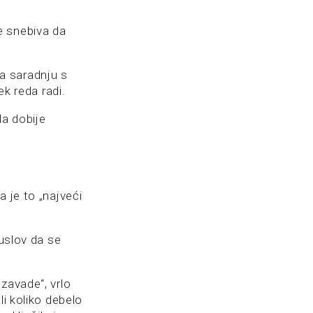
e snebiva da
a saradnju s
ek reda radi.
a dobije
 je to „najveći
duslov da se
h zavade“, vrlo
li koliko debelo