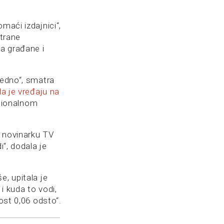
maći izdajnici“,
strane
na građane i
bedno“, smatra
da je vređaju na
acionalnom
a novinarku TV
i“, dodala je
e, upitala je
 i kuda to vodi,
ost 0,06 odsto“.