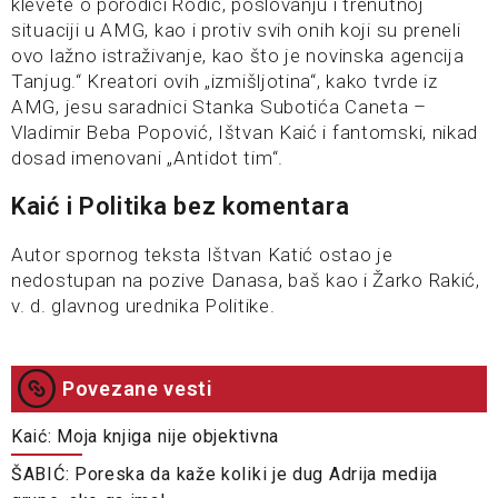
klevete o porodici Rodić, poslovanju i trenutnoj
situaciji u AMG, kao i protiv svih onih koji su preneli
ovo lažno istraživanje, kao što je novinska agencija
Tanjug.“ Kreatori ovih „izmišljotina“, kako tvrde iz
AMG, jesu saradnici Stanka Subotića Caneta –
Vladimir Beba Popović, Ištvan Kaić i fantomski, nikad
dosad imenovani „Antidot tim“.
Kaić i Politika bez komentara
Autor spornog teksta Ištvan Katić ostao je
nedostupan na pozive Danasa, baš kao i Žarko Rakić,
v. d. glavnog urednika Politike.
Povezane vesti
Kaić: Moja knjiga nije objektivna
ŠABIĆ: Poreska da kaže koliki je dug Adrija medija