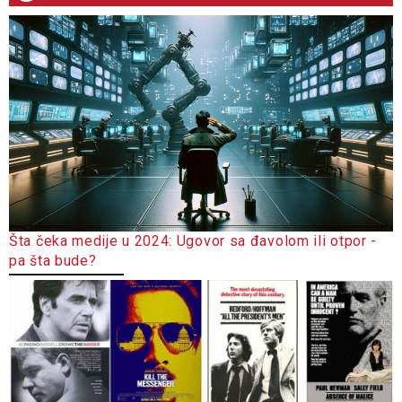
Šta čeka medije u 2024: Ugovor sa đavolom ili otpor -
pa šta bude?