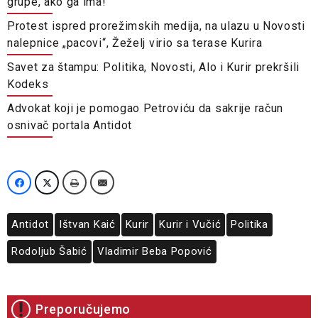
grupe, ako ga ima!
Protest ispred prorežimskih medija, na ulazu u Novosti
nalepnice „pacovi“, Žeželj virio sa terase Kurira
Savet za štampu: Politika, Novosti, Alo i Kurir prekršili
Kodeks
Advokat koji je pomogao Petroviću da sakrije račun
osnivač portala Antidot
Antidot
Ištvan Kaić
Kurir
Kurir i Vučić
Politika
Rodoljub Šabić
Vladimir Beba Popović
Preporučujemo