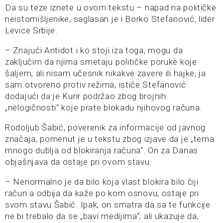
Da su teze iznete u ovom tekstu – napad na političke
neistomišljenike, saglasan je i Borko Stefanović, lider
Levice Srbije.
– Znajući Antidot i ko stoji iza toga, mogu da
zaključim da njima smetaju političke poruke koje
šaljem, ali nisam učesnik nikakve zavere ili hajke, ja
sam otvoreno protiv režima, ističe Stefanović
dodajući da je Kurir podržao zbog brojnih
„nelogičnosti“ koje prate blokadu njihovog računa.
Rodoljub Šabić, poverenik za informacije od javnog
značaja, pomenut je u tekstu zbog izjave da je „tema
mnogo dublja od blokiranja računa“. On za Danas
objašnjava da ostaje pri ovom stavu.
– Nenormalno je da bilo koja vlast blokira bilo čiji
račun a odbija da kaže po kom osnovu, ostaje pri
svom stavu Šabić. Ipak, on smatra da sa te funkcije
ne bi trebalo da se „bavi medijima“, ali ukazuje da,