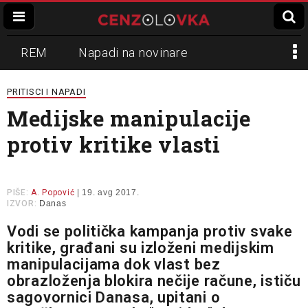
REM
Napadi na novinare
Zvučni top
Crna Gora
N1
PRITISCI I NAPADI
Medijske manipulacije
Propaganda
Lokalni mediji
protiv kritike vlasti
Informer
Slavko Ćuruvija
PIŠE:
A. Popović
| 19. avg 2017.
IZVOR:
Danas
Vodi se politička kampanja protiv svake
kritike, građani su izloženi medijskim
manipulacijama dok vlast bez
obrazloženja blokira nečije račune, ističu
sagovornici Danasa, upitani o