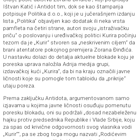
Ištvan Katić i Antidot tim, dok se kao štamparija
potpisuje Politika d.o.o., koji je u jučerašnjem izdanju
lista „Politika“ objavljen kao dodatak ili neka vrsta
pamfleta na četiri strane, autori svoju „istraživačku
priču“ o poslovanju i uređivačkoj politici Kurira počinju
tezom da je „Kurir“ stvoren sa „neskrivenim ciljem“ da
brani atentatore pokojnog premijera Zorana Đinđića.
U nastavku dolazi do detalja aktuelne blokade koju je
poreska uprava naložila Adrija medija grupi,
izdavačkoj kući „Kurira“, da bi na kraju označili javne
ličnosti koje su pomogle tom tabloidu da „prikrije“
utaju poreza.
Prema zaključku Antidota, argumentovanom samo
izjavama u kojima javne ličnosti osuđuju pomenutu
poresku blokadu, oni su podržali „dosad nezabeleženu
hajku protiv predsednika Republike i Vlade Srbije, koju
za spas od krivične odgovornosti svog vlasnika vodi
„Kurir““, pa se zbog toga mogu nazvati „Rodićevim