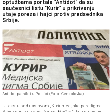
optužbama portala "Antidot" da su
saučesnici listu "Kurir" u prikrivanju
utaje poreza i hajci protiv predsednika
Srbije.
Antidot pamflet u Politici (Foto: Cenzolovka)
U tekstu pod naslovom „Kurir medijska paradigma
Srbije posle ubistva Zorana Đinđića“, koji potpisuju