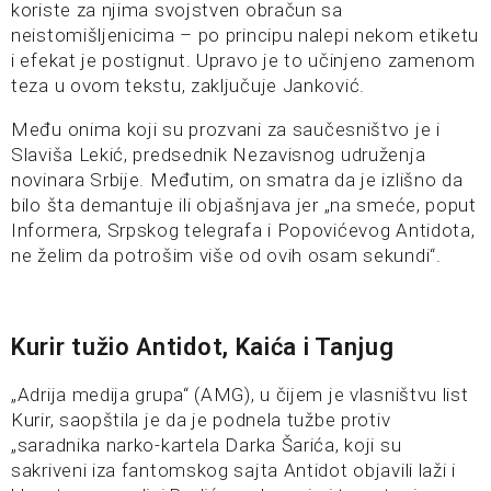
koriste za njima svojstven obračun sa
neistomišljenicima – po principu nalepi nekom etiketu
i efekat je postignut. Upravo je to učinjeno zamenom
teza u ovom tekstu, zaključuje Janković.
Među onima koji su prozvani za saučesništvo je i
Slaviša Lekić, predsednik Nezavisnog udruženja
novinara Srbije. Međutim, on smatra da je izlišno da
bilo šta demantuje ili objašnjava jer „na smeće, poput
Informera, Srpskog telegrafa i Popovićevog Antidota,
ne želim da potrošim više od ovih osam sekundi“.
Kurir tužio Antidot, Kaića i Tanjug
„Adrija medija grupa“ (AMG), u čijem je vlasništvu list
Kurir, saopštila je da je podnela tužbe protiv
„saradnika narko-kartela Darka Šarića, koji su
sakriveni iza fantomskog sajta Antidot objavili laži i