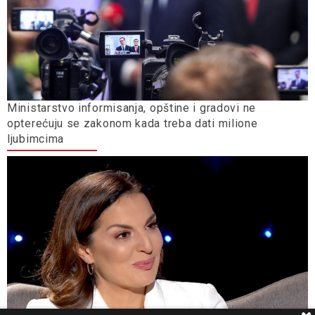
Ministarstvo informisanja, opštine i gradovi ne
opterećuju se zakonom kada treba dati milione
ljubimcima