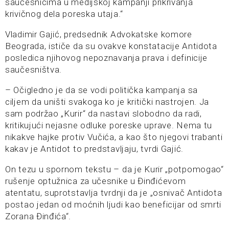
saučesnicima u medijskoj kampanji prikrivanja
krivičnog dela poreska utaja.“
Vladimir Gajić, predsednik Advokatske komore
Beograda, ističe da su ovakve konstatacije Antidota
posledica njihovog nepoznavanja prava i definicije
saučesništva.
– Očigledno je da se vodi politička kampanja sa
ciljem da uništi svakoga ko je kritički nastrojen. Ja
sam podržao „Kurir“ da nastavi slobodno da radi,
kritikujući nejasne odluke poreske uprave. Nema tu
nikakve hajke protiv Vučića, a kao što njegovi trabanti
kakav je Antidot to predstavljaju, tvrdi Gajić.
On tezu u spornom tekstu – da je Kurir „potpomogao“
rušenje optužnica za učesnike u Đinđićevom
atentatu, suprotstavlja tvrdnji da je „osnivač Antidota
postao jedan od moćnih ljudi kao beneficijar od smrti
Zorana Đinđića“.