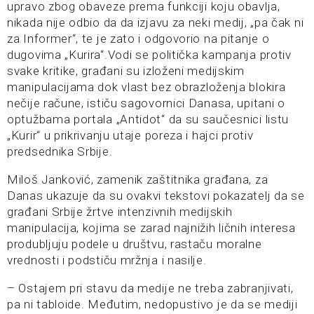
upravo zbog obaveze prema funkciji koju obavlja,
nikada nije odbio da da izjavu za neki medij, „pa čak ni
za Informer“, te je zato i odgovorio na pitanje o
dugovima „Kurira“.Vodi se politička kampanja protiv
svake kritike, građani su izloženi medijskim
manipulacijama dok vlast bez obrazloženja blokira
nečije račune, ističu sagovornici Danasa, upitani o
optužbama portala „Antidot“ da su saučesnici listu
„Kurir“ u prikrivanju utaje poreza i hajci protiv
predsednika Srbije.
Miloš Janković, zamenik zaštitnika građana, za
Danas ukazuje da su ovakvi tekstovi pokazatelj da se
građani Srbije žrtve intenzivnih medijskih
manipulacija, kojima se zarad najnižih ličnih interesa
produbljuju podele u društvu, rastaču moralne
vrednosti i podstiču mržnja i nasilje.
– Ostajem pri stavu da medije ne treba zabranjivati,
pa ni tabloide. Međutim, nedopustivo je da se mediji