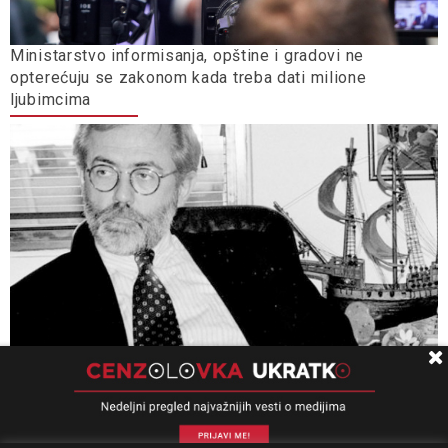
Ministarstvo informisanja, opštine i gradovi ne
opterećuju se zakonom kada treba dati milione
ljubimcima
Univerzitet Kolumbija: Slučaj „Ćuruvija” presedan, važan
za pitanja slobode izražavanja, odgovornosti i