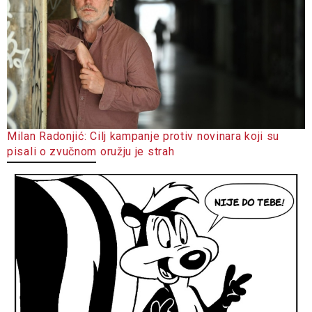
Milan Radonjić: Cilj kampanje protiv novinara koji su
pisali o zvučnom oružju je strah