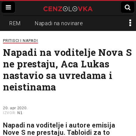
REM
Napadi na novinare
Zvučni top
Crna Gora
N1
PRITISCI I NAPADI
Napadi na voditelje Nova S
Propaganda
Lokalni mediji
ne prestaju, Aca Lukas
Informer
Slavko Ćuruvija
nastavio sa uvredama i
neistinama
20. apr 2020.
IZVOR:
N1
Napadi na voditelje i autore emisija
Nove S ne prestaju. Tabloidi za to