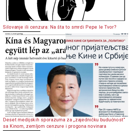
Silovanje ili cenzura: Na šta to smrdi Pepe le Tvor?
Deset medijskih sporazuma za „zajedničku budućnost”
sa Kinom, zemljom cenzure i progona novinara