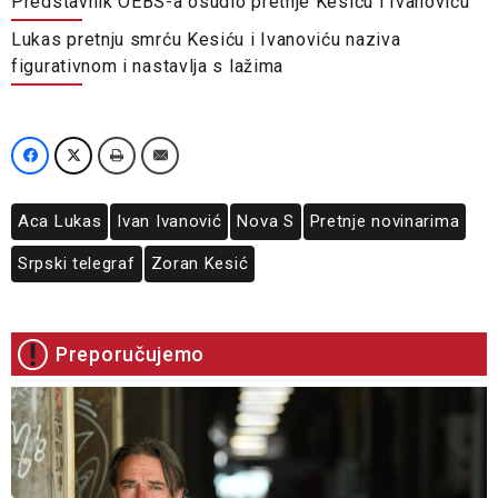
Predstavnik OEBS-a osudio pretnje Kesiću i Ivanoviću
Lukas pretnju smrću Kesiću i Ivanoviću naziva
figurativnom i nastavlja s lažima
Aca Lukas
Ivan Ivanović
Nova S
Pretnje novinarima
Srpski telegraf
Zoran Kesić
Preporučujemo