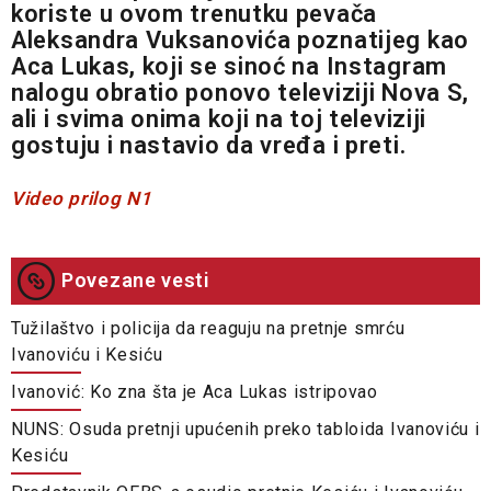
koriste u ovom trenutku pevača
Aleksandra Vuksanovića poznatijeg kao
Aca Lukas, koji se sinoć na Instagram
nalogu obratio ponovo televiziji Nova S,
ali i svima onima koji na toj televiziji
gostuju i nastavio da vređa i preti.
Video prilog N1
Povezane vesti
Tužilaštvo i policija da reaguju na pretnje smrću
Ivanoviću i Kesiću
Ivanović: Ko zna šta je Aca Lukas istripovao
NUNS: Osuda pretnji upućenih preko tabloida Ivanoviću i
Kesiću