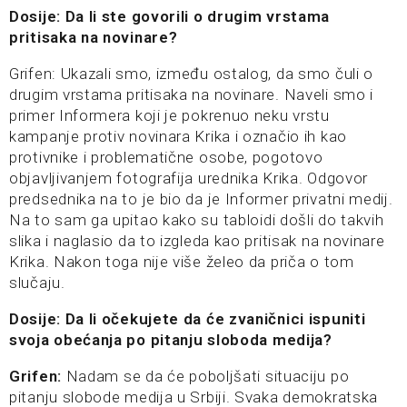
Dosije: Da li ste govorili o drugim vrstama
pritisaka na novinare?
Grifen: Ukazali smo, između ostalog, da smo čuli o
drugim vrstama pritisaka na novinare. Naveli smo i
primer Informera koji je pokrenuo neku vrstu
kampanje protiv novinara Krika i označio ih kao
protivnike i problematične osobe, pogotovo
objavljivanjem fotografija urednika Krika. Odgovor
predsednika na to je bio da je Informer privatni medij.
Na to sam ga upitao kako su tabloidi došli do takvih
slika i naglasio da to izgleda kao pritisak na novinare
Krika. Nakon toga nije više želeo da priča o tom
slučaju.
Dosije: Da li očekujete da će zvaničnici ispuniti
svoja obećanja po pitanju sloboda medija?
Grifen:
Nadam se da će poboljšati situaciju po
pitanju slobode medija u Srbiji. Svaka demokratska