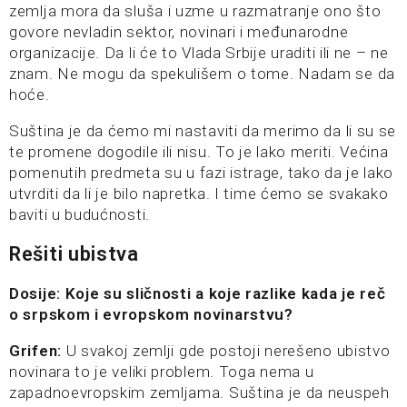
zemlja mora da sluša i uzme u razmatranje ono što
govore nevladin sektor, novinari i međunarodne
organizacije. Da li će to Vlada Srbije uraditi ili ne – ne
znam. Ne mogu da spekulišem o tome. Nadam se da
hoće.
Suština je da ćemo mi nastaviti da merimo da li su se
te promene dogodile ili nisu. To je lako meriti. Većina
pomenutih predmeta su u fazi istrage, tako da je lako
utvrditi da li je bilo napretka. I time ćemo se svakako
baviti u budućnosti.
Rešiti ubistva
Dosije: Koje su sličnosti a koje razlike kada je reč
o srpskom i evropskom novinarstvu?
Grifen:
U svakoj zemlji gde postoji nerešeno ubistvo
novinara to je veliki problem. Toga nema u
zapadnoevropskim zemljama. Suština je da neuspeh