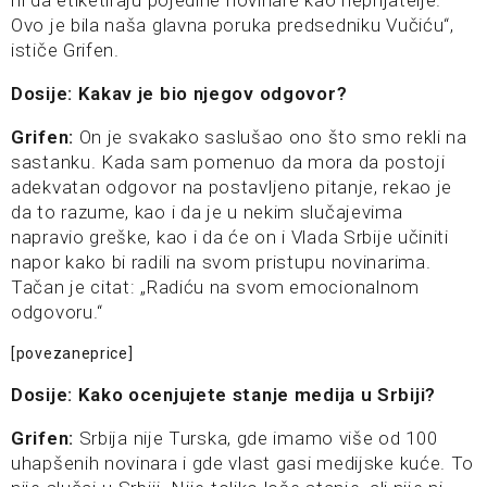
ni da etiketiraju pojedine novinare kao neprijatelje.
Ovo je bila naša glavna poruka predsedniku Vučiću“,
ističe Grifen.
Dosije: Kakav je bio njegov odgovor?
Grifen:
On je svakako saslušao ono što smo rekli na
sastanku. Kada sam pomenuo da mora da postoji
adekvatan odgovor na postavljeno pitanje, rekao je
da to razume, kao i da je u nekim slučajevima
napravio greške, kao i da će on i Vlada Srbije učiniti
napor kako bi radili na svom pristupu novinarima.
Tačan je citat: „Radiću na svom emocionalnom
odgovoru.“
[povezaneprice]
Dosije: Kako ocenjujete stanje medija u Srbiji?
Grifen:
Srbija nije Turska, gde imamo više od 100
uhapšenih novinara i gde vlast gasi medijske kuće. To