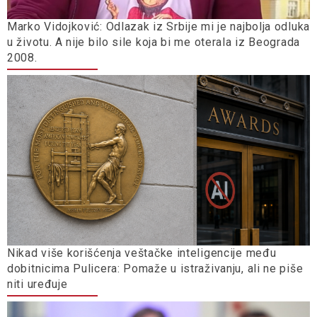
Marko Vidojković: Odlazak iz Srbije mi je najbolja odluka
u životu. A nije bilo sile koja bi me oterala iz Beograda
2008.
Nikad više korišćenja veštačke inteligencije među
dobitnicima Pulicera: Pomaže u istraživanju, ali ne piše
niti uređuje