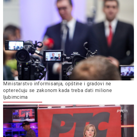
Ministarstvo informisanja, opštine i gradovi ne
opterećuju se zakonom kada treba dati milione
ljubimcima