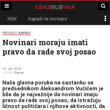
REM
Napadi na novinare
Zvučni top
Crna Gora
N1
PRITISCI I NAPADI
Novinari moraju imati
Propaganda
Lokalni mediji
pravo da rade svoj posao
Informer
Slavko Ćuruvija
24. jan 2018.
IZVOR:
Danas
Naša glavna poruka na sastanku sa
predsednikom Aleksandrom Vučićem je
bila da je najvažnije da novinari imaju
pravo da rade svoj posao, da istražuju
ličnost političara i njihove aktivnosti, da