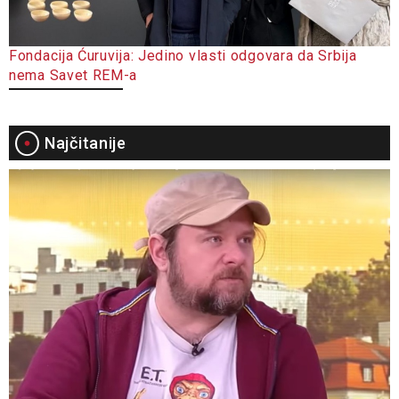
Fondacija Ćuruvija: Jedino vlasti odgovara da Srbija
nema Savet REM-a
Najčitanije