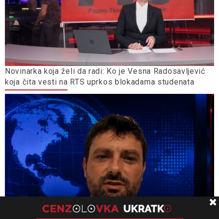
Novinarka koja želi da radi: Ko je Vesna Radosavljević
koja čita vesti na RTS uprkos blokadama studenata