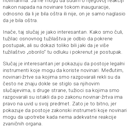
novinarima. Ja ne mogu da sudim o njegovoj reakciji
nakon napada na novinare tokom inauguracije,
odnosno da li je bila oštra ili nije, on je samo naglasio
da je bila oštra.
Inače, taj slučaj je jako interesantan. Kako smo čuli,
tužilac osnovnog tužilaštva je odbio da pokrene
postupak, ali su dokazi toliko bili jaki da je više
tužilaštvo „oborilo“ tu odluku i pokrenut je postupak.
Slučaj je interesantan jer pokazuju da postoje legalni
instrumenti koje mogu da koriste novinari. Međutim,
novinari-žrtve sa kojima smo razgovarali rekli su da
često ne znaju dokle se stiglo sa njihovim
slučajevima, s druge strane, tužioci sa kojima smo
razgovarali su istakli da po zakonu novinar-žrtva ima
pravo na uvid u svoj predmet. Zato je to bitno, jer
pokazuje da postoje zakonski instrumeti koje novinari
mogu da upotrebe kada nema adekvatne reakcije
zvaničnih organa.