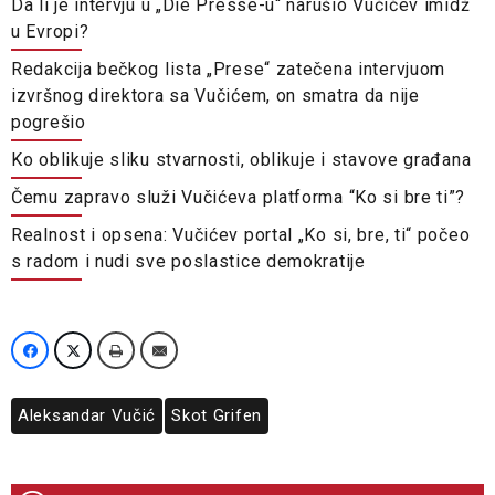
Da li je intervju u „Die Presse-u“ narušio Vučićev imidž
u Evropi?
Redakcija bečkog lista „Prese“ zatečena intervjuom
izvršnog direktora sa Vučićem, on smatra da nije
pogrešio
Ko oblikuje sliku stvarnosti, oblikuje i stavove građana
Čemu zapravo služi Vučićeva platforma “Ko si bre ti”?
Realnost i opsena: Vučićev portal „Ko si, bre, ti“ počeo
s radom i nudi sve poslastice demokratije
Aleksandar Vučić
Skot Grifen