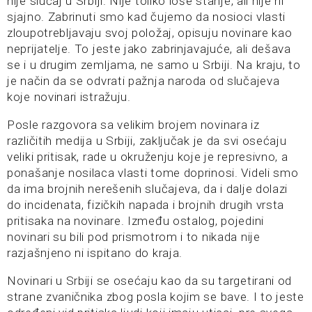
nije slučaj u Srbiji. Nije toliko loše stanje, ali nije ni
sjajno. Zabrinuti smo kad čujemo da nosioci vlasti
zloupotrebljavaju svoj položaj, opisuju novinare kao
neprijatelje. To jeste jako zabrinjavajuće, ali dešava
se i u drugim zemljama, ne samo u Srbiji. Na kraju, to
je način da se odvrati pažnja naroda od slučajeva
koje novinari istražuju.
Posle razgovora sa velikim brojem novinara iz
različitih medija u Srbiji, zaključak je da svi osećaju
veliki pritisak, rade u okruženju koje je represivno, a
ponašanje nosilaca vlasti tome doprinosi. Videli smo
da ima brojnih nerešenih slučajeva, da i dalje dolazi
do incidenata, fizičkih napada i brojnih drugih vrsta
pritisaka na novinare. Između ostalog, pojedini
novinari su bili pod prismotrom i to nikada nije
razjašnjeno ni ispitano do kraja.
Novinari u Srbiji se osećaju kao da su targetirani od
strane zvaničnika zbog posla kojim se bave. I to jeste