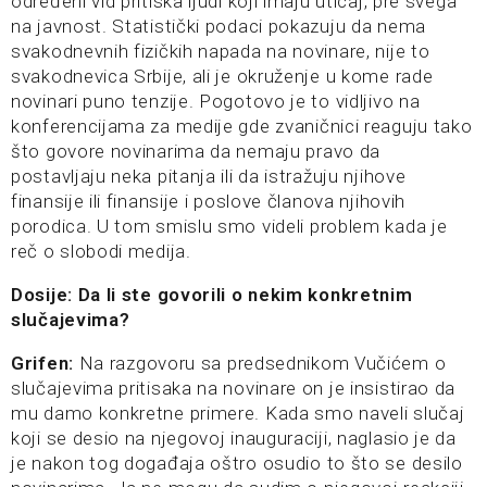
određeni vid pritiska ljudi koji imaju uticaj, pre svega
na javnost. Statistički podaci pokazuju da nema
svakodnevnih fizičkih napada na novinare, nije to
svakodnevica Srbije, ali je okruženje u kome rade
novinari puno tenzije. Pogotovo je to vidljivo na
konferencijama za medije gde zvaničnici reaguju tako
što govore novinarima da nemaju pravo da
postavljaju neka pitanja ili da istražuju njihove
finansije ili finansije i poslove članova njihovih
porodica. U tom smislu smo videli problem kada je
reč o slobodi medija.
Dosije: Da li ste govorili o nekim konkretnim
slučajevima?
Grifen:
Na razgovoru sa predsednikom Vučićem o
slučajevima pritisaka na novinare on je insistirao da
mu damo konkretne primere. Kada smo naveli slučaj
koji se desio na njegovoj inauguraciji, naglasio je da
je nakon tog događaja oštro osudio to što se desilo