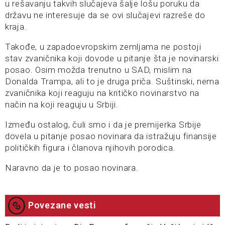
u rešavanju takvih slučajeva šalje lošu poruku da
državu ne interesuje da se ovi slučajevi razreše do
kraja.
Takođe, u zapadoevropskim zemljama ne postoji
stav zvaničnika koji dovode u pitanje šta je novinarski
posao. Osim možda trenutno u SAD, mislim na
Donalda Trampa, ali to je druga priča. Suštinski, nema
zvaničnika koji reaguju na kritičko novinarstvo na
način na koji reaguju u Srbiji.
Između ostalog, čuli smo i da je premijerka Srbije
dovela u pitanje posao novinara da istražuju finansije
političkih figura i članova njihovih porodica.
Naravno da je to posao novinara.
Povezane vesti