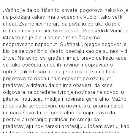
„Važno je da političari to shvate, pogotovo neko ko je
na položaju kakav ima predsednik Vučić i tako veliki
uticaj. Zvaničnici moraju da pošalju poruku da je u
redu da novinari rade svoj posao. Predsednik Vučić je
istakao da je bio u pojedinim slučajevima
neopravdano napadnut. Suštinski, njegov odgovor je
bio da se zvaničnici često osećaju kao da su neki vid
žrtve. Naravno, svi građani imaju pravo da kažu kada
se tako osećaju jer su ih novinari neopravdano
optužili, ali istakao bih da je ono što je najbitnije,
pogotovo za osobu na njegovom položaju, jer
predstavlja državu, da on ima obavezu da kada
odgovara na određene tvrdnje novinara ne dovodi u
pitanje instituciju medija i novinara generalno. Važno
je da kada se odgovara na novinarska pitanja da se
ne naglašava da oni generalno nemaju pravo da
postavljaju pitanja; političari ne smeju da
predstavljaju novinarsku profesiju u lošem svetlu, kao