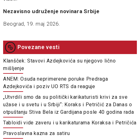
Nezavisno udruženje novinara Srbije
Beograd, 19. maj 2026.
Povezane vesti
Klanšček: Stavovi Azdejkovića su njegovo lično
mišljenje
ANEM: Osuda neprimerene poruke Predraga
Azdejkovića i poziv UO RTS da reaguje
„Utvrdili smo da su politički karikaturisti krivi za sve
užase i u svetu i u Srbiji“: Koraks i Petričić za Danas o
otpuštanju Stiva Bela iz Gardijana posle 40 godina rada
Tabloidi vide zaveru i u karikaturama Koraksa i Petričića
Pravoslavna kazna za satiru