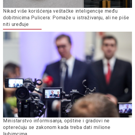
Nikad više korišćenja veštačke inteligencije među
dobitnicima Pulicera: Pomaže u istraživanju, ali ne piše
niti uređuje
Ministarstvo informisanja, opštine i gradovi ne
opterećuju se zakonom kada treba dati milione
ljubimcima