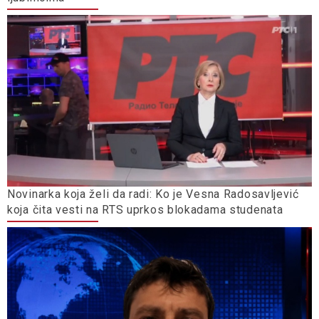
Novinarka koja želi da radi: Ko je Vesna Radosavljević
koja čita vesti na RTS uprkos blokadama studenata