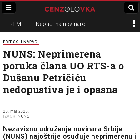
REM
Napadi na novinare
Zvučni top
Crna Gora
N1
PRITISCI I NAPADI
NUNS: Neprimerena
Propaganda
Lokalni mediji
poruka člana UO RTS-a o
Informer
Slavko Ćuruvija
Dušanu Petričiću
nedopustiva je i opasna
20. maj 2026.
IZVOR:
NUNS
Nezavisno udruženje novinara Srbije
(NUNS) najoštrije osuđuje neprimerenu i