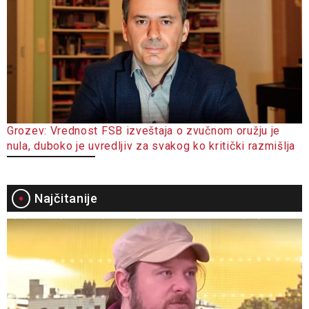
Grozev: Vrednost FSB izveštaja o zvučnom oružju je
nula, duboko je uvredljiv za svakog ko kritički razmišlja
Najčitanije