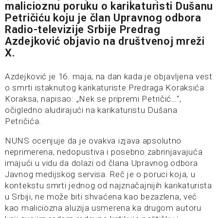
malicioznu poruku o karikaturisti Dušanu
Petričiću koju je član Upravnog odbora
Radio-televizije Srbije Predrag
Azdejković objavio na društvenoj mreži
X.
Azdejković je 16. maja, na dan kada je objavljena vest
o smrti istaknutog karikaturiste Predraga Koraksića
Koraksa, napisao: „Nek se pripremi Petričić…“,
očigledno aludirajući na karikaturistu Dušana
Petričića.
NUNS ocenjuje da je ovakva izjava apsolutno
neprimerena, nedopustiva i posebno zabrinjavajuća
imajući u vidu da dolazi od člana Upravnog odbora
Javnog medijskog servisa. Reč je o poruci koja, u
kontekstu smrti jednog od najznačajnijih karikaturista
u Srbiji, ne može biti shvaćena kao bezazlena, već
kao maliciozna aluzija usmerena ka drugom autoru