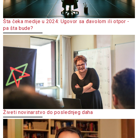
Šta čeka medije u 2024: Ugovor sa đavolom ili otpor -
pa šta bude?
Živeti novinarstvo do poslednjeg daha