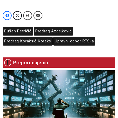
Dušan Petričić
Predrag Azdejković
Predrag Koraksić Koraks
Upravni odbor RTS-a
Preporučujemo