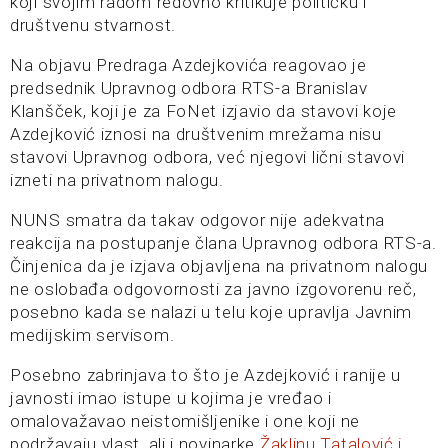
koji svojim radom redovno kritikuje političku i
društvenu stvarnost.
Na objavu Predraga Azdejkovića reagovao je
predsednik Upravnog odbora RTS-a Branislav
Klanšček, koji je za FoNet izjavio da stavovi koje
Azdejković iznosi na društvenim mrežama nisu
stavovi Upravnog odbora, već njegovi lični stavovi
izneti na privatnom nalogu.
NUNS smatra da takav odgovor nije adekvatna
reakcija na postupanje člana Upravnog odbora RTS-a.
Činjenica da je izjava objavljena na privatnom nalogu
ne oslobađa odgovornosti za javno izgovorenu reč,
posebno kada se nalazi u telu koje upravlja Javnim
medijskim servisom.
Posebno zabrinjava to što je Azdejković i ranije u
javnosti imao istupe u kojima je vređao i
omalovažavao neistomišljenike i one koji ne
podržavaju vlast, ali i novinarke
Žaklinu Tatalović i