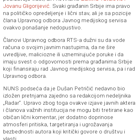
Jovanu Gligorijević
. Svaki građanin Srbije ima pravo
na političko opredeljenje i lični stav, ali je sa pozicije
člana Upravnog odbora Javnog medijskog servisa
ovakvo ponašanje nedopustivo.
Članovi Upravnog odbora RTS-a dužni su da vode
računa o svojim javnim nastupima, da ne šire
uvredljive, maliciozne ili uznemirujuće poruke i da
imaju svest o odgovornosti prema građanima Srbije
koji finansiraju rad Javnog medijskog servisa, pa i rad
Upravnog odbora.
NUNS podseća da je Dušan Petričić nedavno bio
izložen pretnjama zajedno sa redakcijom nedeljnika
„Radar“. Upravo zbog toga ovakve izjave javnih aktera
i članova važnih institucija ne mogu biti tretirane kao
običan lični komentar, jer dodatno doprinose
atmosferi pritiska, targetiranja i ugrožavanja
bezbednosti autora koji kritički govore o društvu i
vlasti.