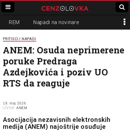
REM
Napadi na novinare
Zvučni top
Crna Gora
N1
PRITISCI I NAPADI
ANEM: Osuda neprimerene
Propaganda
Lokalni mediji
poruke Predraga
Informer
Slavko Ćuruvija
Azdejkovića i poziv UO
RTS da reaguje
19. maj 2026.
IZVOR:
ANEM
Asocijacija nezavisnih elektronskih
medija (ANEM) najoštrije osuđuje