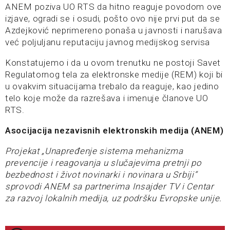
ANEM poziva UO RTS da hitno reaguje povodom ove
izjave, ogradi se i osudi, pošto ovo nije prvi put da se
Azdejković neprimereno ponaša u javnosti i narušava
već poljuljanu reputaciju javnog medijskog servisa
Konstatujemo i da u ovom trenutku ne postoji Savet
Regulatornog tela za elektronske medije (REM) koji bi
u ovakvim situacijama trebalo da reaguje, kao jedino
telo koje može da razrešava i imenuje članove UO
RTS.
Asocijacija nezavisnih elektronskih medija (ANEM)
Projekat „Unapređenje sistema mehanizma
prevencije i reagovanja u slučajevima pretnji po
bezbednost i život novinarki i novinara u Srbiji“
sprovodi ANEM sa partnerima Insajder TV i Centar
za razvoj lokalnih medija, uz podršku Evropske unije.