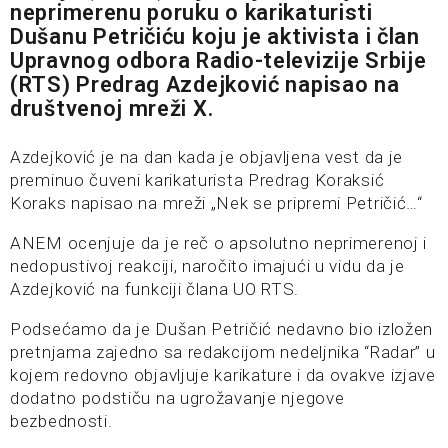
neprimerenu poruku o karikaturisti
Dušanu Petričiću koju je aktivista i član
Upravnog odbora Radio-televizije Srbije
(RTS) Predrag Azdejković napisao na
društvenoj mreži X.
Azdejković je na dan kada je objavljena vest da je
preminuo čuveni karikaturista Predrag Koraksić
Koraks napisao na mreži „Nek se pripremi Petričić…“
ANEM ocenjuje da je reč o apsolutno neprimerenoj i
nedopustivoj reakciji, naročito imajući u vidu da je
Azdejković na funkciji člana UO RTS.
Podsećamo da je Dušan Petričić nedavno bio izložen
pretnjama zajedno sa redakcijom nedeljnika “Radar” u
kojem redovno objavljuje karikature i da ovakve izjave
dodatno podstiču na ugrožavanje njegove
bezbednosti.