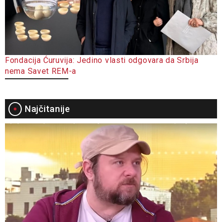
Fondacija Ćuruvija: Jedino vlasti odgovara da Srbija
nema Savet REM-a
Najčitanije