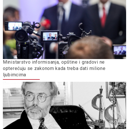
Ministarstvo informisanja, opštine i gradovi ne
opterećuju se zakonom kada treba dati milione
ljubimcima