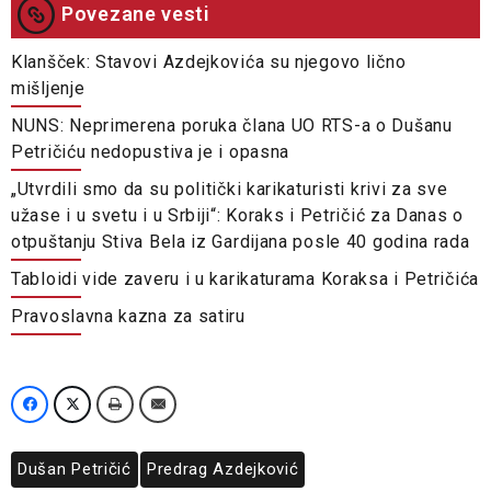
Povezane vesti
Klanšček: Stavovi Azdejkovića su njegovo lično
mišljenje
NUNS: Neprimerena poruka člana UO RTS-a o Dušanu
Petričiću nedopustiva je i opasna
„Utvrdili smo da su politički karikaturisti krivi za sve
užase i u svetu i u Srbiji“: Koraks i Petričić za Danas o
otpuštanju Stiva Bela iz Gardijana posle 40 godina rada
Tabloidi vide zaveru i u karikaturama Koraksa i Petričića
Pravoslavna kazna za satiru
Dušan Petričić
Predrag Azdejković