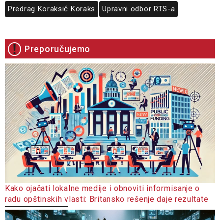
Predrag Koraksić Koraks
Upravni odbor RTS-a
Preporučujemo
Kako ojačati lokalne medije i obnoviti informisanje o
radu opštinskih vlasti: Britansko rešenje daje rezultate