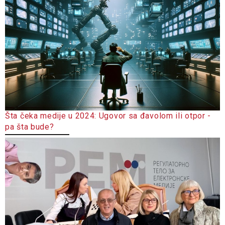
Šta čeka medije u 2024: Ugovor sa đavolom ili otpor -
pa šta bude?