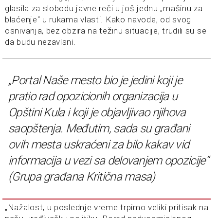
glasila za slobodu javne reči u još jednu „mašinu za
blaćenje“ u rukama vlasti. Kako navode, od svog
osnivanja, bez obzira na težinu situacije, trudili su se
da budu nezavisni.
„Portal Naše mesto bio je jedini koji je
pratio rad opozicionih organizacija u
Opštini Kula i koji je objavljivao njihova
saopštenja. Međutim, sada su građani
ovih mesta uskraćeni za bilo kakav vid
informacija u vezi sa delovanjem opozicije“
(Grupa građana
Kritična masa
)
„Nažalost, u poslednje vreme trpimo veliki pritisak na