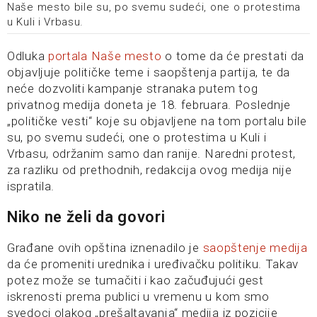
Naše mesto bile su, po svemu sudeći, one o protestima
u Kuli i Vrbasu.
Odluka
portala Naše mesto
o tome da će prestati da
objavljuje političke teme i saopštenja partija, te da
neće dozvoliti kampanje stranaka putem tog
privatnog medija doneta je 18. februara. Poslednje
„političke vesti“ koje su objavljene na tom portalu bile
su, po svemu sudeći, one o protestima u Kuli i
Vrbasu, održanim samo dan ranije. Naredni protest,
za razliku od prethodnih, redakcija ovog medija nije
ispratila.
Niko ne želi da govori
Građane ovih opština iznenadilo je
saopštenje medija
da će promeniti urednika i uređivačku politiku. Takav
potez može se tumačiti i kao začuđujući gest
iskrenosti prema publici u vremenu u kom smo
svedoci olakog „prešaltavanja“ medija iz pozicije