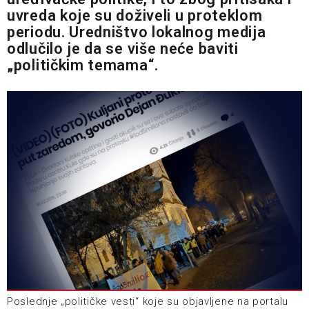
uvreda koje su doživeli u proteklom
periodu. Uredništvo lokalnog medija
odlučilo je da se više neće baviti
„političkim temama“.
Poslednje „političke vesti“ koje su objavljene na portalu