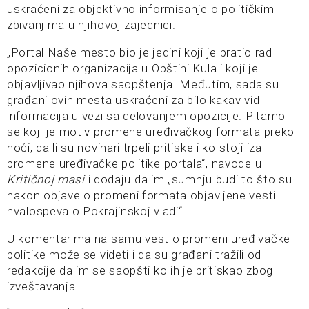
uskraćeni za objektivno informisanje o političkim
zbivanjima u njihovoj zajednici.
„Portal Naše mesto bio je jedini koji je pratio rad
opozicionih organizacija u Opštini Kula i koji je
objavljivao njihova saopštenja. Međutim, sada su
građani ovih mesta uskraćeni za bilo kakav vid
informacija u vezi sa delovanjem opozicije. Pitamo
se koji je motiv promene uređivačkog formata preko
noći, da li su novinari trpeli pritiske i ko stoji iza
promene uređivačke politike portala“, navode u
Kritičnoj masi
i dodaju da im „sumnju budi to što su
nakon objave o promeni formata objavljene vesti
hvalospeva o Pokrajinskoj vladi“.
U komentarima na samu vest o promeni uređivačke
politike može se videti i da su građani tražili od
redakcije da im se saopšti ko ih je pritiskao zbog
izveštavanja.