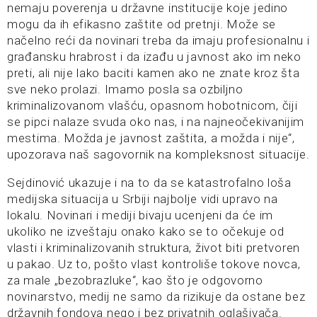
nemaju poverenja u državne institucije koje jedino
mogu da ih efikasno zaštite od pretnji. Može se
načelno reći da novinari treba da imaju profesionalnu i
građansku hrabrost i da izađu u javnost ako im neko
preti, ali nije lako baciti kamen ako ne znate kroz šta
sve neko prolazi. Imamo posla sa ozbiljno
kriminalizovanom vlašću, opasnom hobotnicom, čiji
se pipci nalaze svuda oko nas, i na najneočekivanijim
mestima. Možda je javnost zaštita, a možda i nije“,
upozorava naš sagovornik na kompleksnost situacije.
Sejdinović ukazuje i na to da se katastrofalno loša
medijska situacija u Srbiji najbolje vidi upravo na
lokalu. Novinari i mediji bivaju ucenjeni da će im
ukoliko ne izveštaju onako kako se to očekuje od
vlasti i kriminalizovanih struktura, život biti pretvoren
u pakao. Uz to, pošto vlast kontroliše tokove novca,
za male „bezobrazluke“, kao što je odgovorno
novinarstvo, medij ne samo da rizikuje da ostane bez
državnih fondova nego i bez privatnih oglašivača.