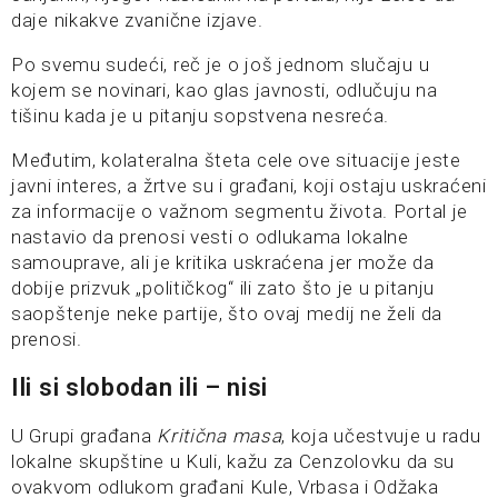
daje nikakve zvanične izjave.
Po svemu sudeći, reč je o još jednom slučaju u
kojem se novinari, kao glas javnosti, odlučuju na
tišinu kada je u pitanju sopstvena nesreća.
Međutim, kolateralna šteta cele ove situacije jeste
javni interes, a žrtve su i građani, koji ostaju uskraćeni
za informacije o važnom segmentu života. Portal je
nastavio da prenosi vesti o odlukama lokalne
samouprave, ali je kritika uskraćena jer može da
dobije prizvuk „političkog“ ili zato što je u pitanju
saopštenje neke partije, što ovaj medij ne želi da
prenosi.
Ili si slobodan ili – nisi
U Grupi građana
Kritična masa
, koja učestvuje u radu
lokalne skupštine u Kuli, kažu za Cenzolovku da su
ovakvom odlukom građani Kule, Vrbasa i Odžaka