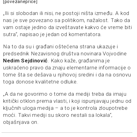
[povezaneprice]
„Ili si slobodan ili nisi, ne postoji ništa između. A kod
nas je sve povezano sa politikom, nažalost. Tako da
vam ostaje jedino da izveštavate kakvo će vreme biti
sutra“, napisao je jedan od komentatora.
Na to da su i građani oštećena strana ukazuje i
predsednik Nezavisnog društva novinara Vojvodine
Nedim Sejdinović
. Kako kaže, građanima je
uskraćeno pravo da znaju elementarne informacije o
tome šta se dešava u njihovoj sredini i da na osnovu
toga donose kvalitetne odluke.
„A da ne govorimo o tome da mediji treba da imaju
kritički otklon prema vlasti, i koji ispunjavaju jednu od
ključnih uloga medija – a to je kontrola zloupotrebe
moći. Takvi mediji su skoro nestali sa lokala“,
objašnjava on.