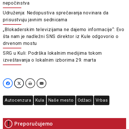
nepočinstva
Udruženja: Nedopustiva sprečavanja novinara da
prisustvuju javnim sednicama
„Blokaderskim televizijama ne dajemo informacije“: Evo
šta nam je nadležni SNS direktor iz Kule odgovorio o
drvenom mostu
SRG u Kuli: Podrška lokalnim medijima tokom
izveštavanja o lokalnim izborima 29. marta
Autocenzura
Kula
Naše mesto
Odžaci
Vrbas
Preporučujemo