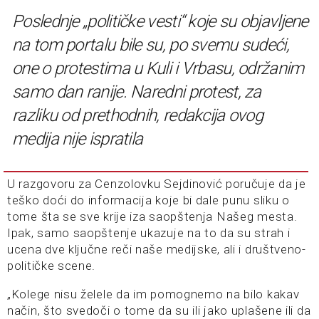
Poslednje „političke vesti“ koje su objavljene
na tom portalu bile su, po svemu sudeći,
one o protestima u Kuli i Vrbasu, održanim
samo dan ranije. Naredni protest, za
razliku od prethodnih, redakcija ovog
medija nije ispratila
U razgovoru za Cenzolovku Sejdinović poručuje da je
teško doći do informacija koje bi dale punu sliku o
tome šta se sve krije iza saopštenja Našeg mesta.
Ipak, samo saopštenje ukazuje na to da su strah i
ucena dve ključne reči naše medijske, ali i društveno-
političke scene.
„Kolege nisu želele da im pomognemo na bilo kakav
način, što svedoči o tome da su ili jako uplašene ili da