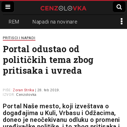
REM
Napadi na novinare
Zvučni top
Crna Gora
N1
PRITISCI I NAPADI
Portal odustao od
Propaganda
Lokalni mediji
političkih tema zbog
Informer
Slavko Ćuruvija
pritisaka i uvreda
PIŠE:
Zoran Strika
| 28. feb 2019.
IZVOR:
Cenzolovka
Portal Naše mesto, koji izveštava o
događajima u Kuli, Vrbasu i Odžacima,
doneo je neočekivanu odluku o promeni
uređivačke politike, i to zbog pritisaka i