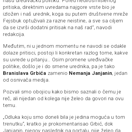
našu uređivačku politiku. Pored nedvosmislenog
pritiska, direktnim uvredama najgore vrste bio je
izložen i naš urednik, koga su putem društvene mreže
Fejsbuk optuživali za razne neistine, a sve sa ciljem
da se izvrši dodatni pritisak na naš rad“, navodi
redakcija.
Međutim, ni u jednom momentu ne navodi se odakle
dolaze pritisci, postoji li konkretan razlog tome, kakve
su uvrede u pitanju… Osim promene uređivačke
politike, došlo je i do smene urednika, pa je tako
Branislava Grbića
zamenio
Nemanja Janjanin
, jedan
od osnivača medija.
Pozvali smo obojicu kako bismo saznali o čemu je
reč, ali nijedan od kolega nije želeo da govori na ovu
temu.
„Odluka koju smo doneli bila je jedina moguća u tom
trenutku“, kratko je prokomentarisao Grbić, dok
Janjanin, njegov naslednik na portalu, nije želeo da