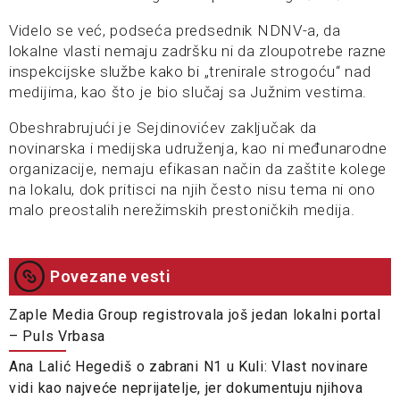
Videlo se već, podseća predsednik NDNV-a, da
lokalne vlasti nemaju zadršku ni da zloupotrebe razne
inspekcijske službe kako bi „trenirale strogoću“ nad
medijima, kao što je bio slučaj sa Južnim vestima.
Obeshrabrujući je Sejdinovićev zaključak da
novinarska i medijska udruženja, kao ni međunarodne
organizacije, nemaju efikasan način da zaštite kolege
na lokalu, dok pritisci na njih često nisu tema ni ono
malo preostalih nerežimskih prestoničkih medija.
Povezane vesti
Zaple Media Group registrovala još jedan lokalni portal
– Puls Vrbasa
Ana Lalić Hegediš o zabrani N1 u Kuli: Vlast novinare
vidi kao najveće neprijatelje, jer dokumentuju njihova