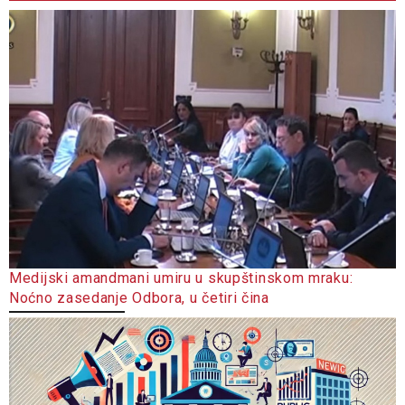
Medijski amandmani umiru u skupštinskom mraku:
Noćno zasedanje Odbora, u četiri čina