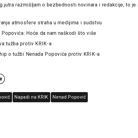
g jutra razmišljam o bezbednosti novinara i redakcije, to 
vanje atmosfere straha u medijima i sudstvu
i Popovića: Hoće da nam naškodi što više
va tužba protiv KRIK-a
hip o tužbi Nenada Popovića protiv KRIK-a
nović
Napadi na KRIK
Nenad Popović