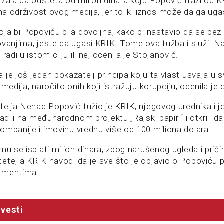
azala da odšteta od milion dinara koju Popović traži od K
 na održivost ovog medija, jer toliki iznos može da ga uga
ja bi Popoviću bila dovoljna, kako bi nastavio da se bez 
ovanjima, jeste da ugasi KRIK. Tome ova tužba i služi. N
radi u istom cilju ili ne, ocenila je Stojanović.
je još jedan pokazatelj principa koju ta vlast usvaja u s
 medija, naročito onih koji istražuju korupciju, ocenila je 
tfelja Nenad Popović tužio je KRIK, njegovog urednika i 
radili na međunarodnom projektu „Rajski papiri“ i otkrili d
ompanije i imovinu vrednu više od 100 miliona dolara.
mu se isplati milion dinara, zbog narušenog ugleda i priči
ete, a KRIK navodi da je sve što je objavio o Popoviću 
umentima.
vesti