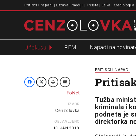
Pritisci i napadi
Država i mediji
Tržište
Etika
Mediologija
REM
Napadi na novinar
U fokusu
Slavko Ćuruvija
PRITISCI I NAPADI
Pritisa
FoNet
Tužba minist
IZVOR
kriminala i k
Cenzolovka
podneta je s
direktorka n
OBJAVLJENO
13. JAN 2018.