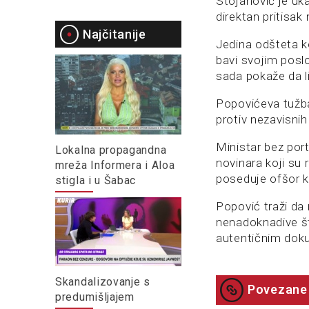
Stojanović je uk
direktan pritisak
Najčitanije
Jedina odšteta ko
bavi svojim posl
sada pokaže da li 
Popovićeva tužba 
protiv nezavisnih
Ministar bez por
Lokalna propagandna
novinara koji su 
mreža Informera i Aloa
poseduje ofšor k
stigla i u Šabac
Popović traži da 
nenadoknadive št
autentičnim dok
Skandalizovanje s
Povezane 
predumišljajem