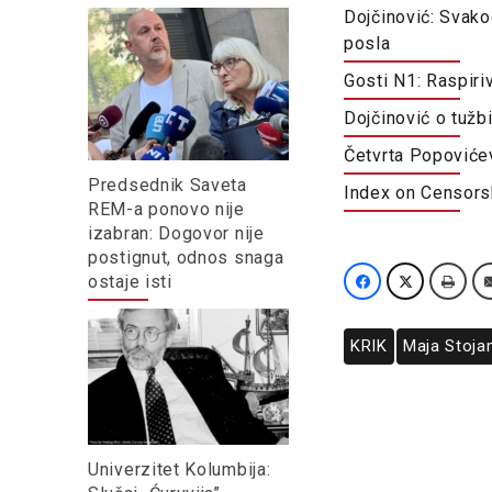
Dojčinović: Svako
posla
Gosti N1: Raspiri
Dojčinović o tužb
Četvrta Popoviće
Predsednik Saveta
Index on Censors
REM-a ponovo nije
izabran: Dogovor nije
postignut, odnos snaga
ostaje isti
KRIK
Maja Stoja
Univerzitet Kolumbija: