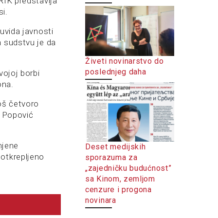
RIK predstavlja
si.
uvida javnosti
a sudstvu je da
Živeti novinarstvo do
poslednjeg daha
vojoj borbi
ona.
još četvoro
a Popović
njene
Deset medijskih
potkrepljeno
sporazuma za
„zajedničku budućnost”
sa Kinom, zemljom
cenzure i progona
novinara