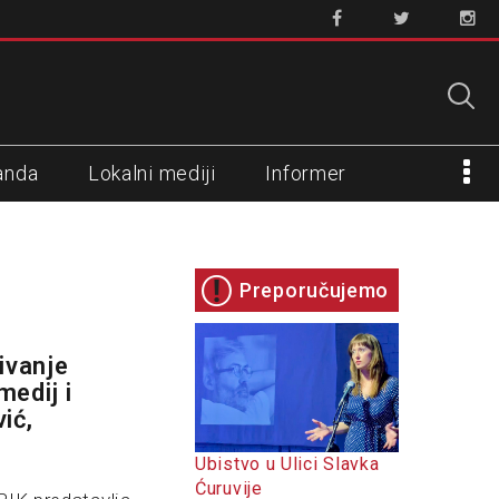
anda
Lokalni mediji
Informer
Preporučujemo
ivanje
medij i
ić,
Ubistvo u Ulici Slavka
Ćuruvije