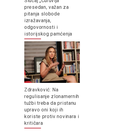
Slučaj „Ćuruvija”
presedan, važan za
pitanja slobode
izražavanja,
odgovornosti i
istorijskog pamćenja
Zdravković: Na
regulisanje zlonamernih
tužbi treba da pristanu
upravo oni koji ih
koriste protiv novinara i
kritičara