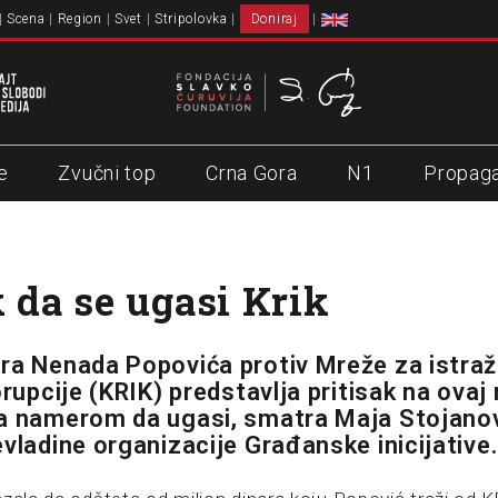
Scena
Region
Svet
Stripolovka
Doniraj
e
Zvučni top
Crna Gora
N1
Propag
k da se ugasi Krik
ra Nenada Popovića protiv Mreže za istraž
orupcije (KRIK) predstavlja pritisak na ovaj 
a namerom da ugasi, smatra Maja Stojanov
evladine organizacije Građanske inicijative.