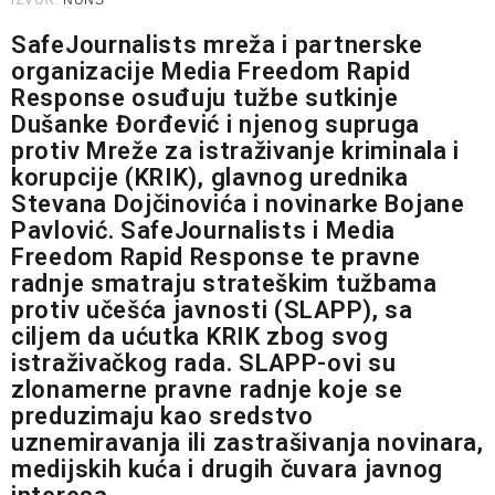
IZVOR:
NUNS
SafeJournalists mreža i partnerske
organizacije Media Freedom Rapid
Response osuđuju tužbe sutkinje
Dušanke Đorđević i njenog supruga
protiv Mreže za istraživanje kriminala i
korupcije (KRIK), glavnog urednika
Stevana Dojčinovića i novinarke Bojane
Pavlović. SafeJournalists i Media
Freedom Rapid Response te pravne
radnje smatraju strateškim tužbama
protiv učešća javnosti (SLAPP), sa
ciljem da ućutka KRIK zbog svog
istraživačkog rada. SLAPP-ovi su
zlonamerne pravne radnje koje se
preduzimaju kao sredstvo
uznemiravanja ili zastrašivanja novinara,
medijskih kuća i drugih čuvara javnog