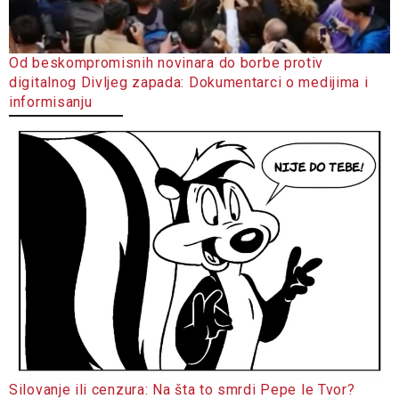
Od beskompromisnih novinara do borbe protiv
digitalnog Divljeg zapada: Dokumentarci o medijima i
informisanju
Silovanje ili cenzura: Na šta to smrdi Pepe le Tvor?