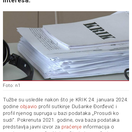
interesa.
Foto: n1
Tužbe su usledile nakon što je KRIK 24. januara 2024.
godine
objavio
profil sutkinje Dušanke Đorđević i
profil njenog supruga u bazi podataka „Prosudi ko
sudi”. Pokrenuta 2021. godine, ova baza podataka
predstavlja javni izvor za
praćenje
informacija o