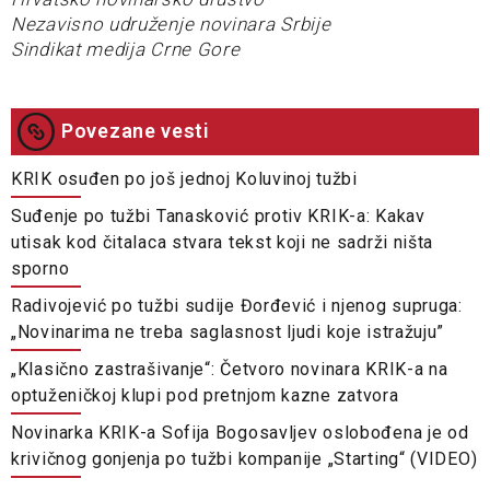
Nezavisno udruženje novinara Srbije
Sindikat medija Crne Gore
Povezane vesti
KRIK osuđen po još jednoj Koluvinoj tužbi
Suđenje po tužbi Tanasković protiv KRIK-a: Kakav
utisak kod čitalaca stvara tekst koji ne sadrži ništa
sporno
Radivojević po tužbi sudije Đorđević i njenog supruga:
„Novinarima ne treba saglasnost ljudi koje istražuju”
„Klasično zastrašivanje“: Četvoro novinara KRIK-a na
optuženičkoj klupi pod pretnjom kazne zatvora
Novinarka KRIK-a Sofija Bogosavljev oslobođena je od
krivičnog gonjenja po tužbi kompanije „Starting“ (VIDEO)