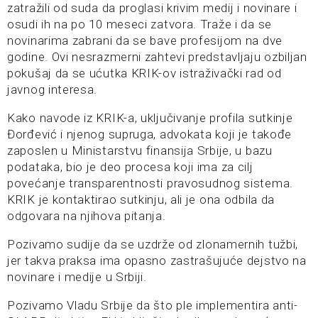
zatražili od suda da proglasi krivim medij i novinare i
osudi ih na po 10 meseci zatvora. Traže i da se
novinarima zabrani da se bave profesijom na dve
godine. Ovi nesrazmerni zahtevi predstavljaju ozbiljan
pokušaj da se ućutka KRIK-ov istraživački rad od
javnog interesa.
Kako navode iz KRIK-a, uključivanje profila sutkinje
Đorđević i njenog supruga, advokata koji je takođe
zaposlen u Ministarstvu finansija Srbije, u bazu
podataka, bio je deo procesa koji ima za cilj
povećanje transparentnosti pravosudnog sistema.
KRIK je kontaktirao sutkinju, ali je ona odbila da
odgovara na njihova pitanja.
Pozivamo sudije da se uzdrže od zlonamernih tužbi,
jer takva praksa ima opasno zastrašujuće dejstvo na
novinare i medije u Srbiji.
Pozivamo Vladu Srbije da što ple implementira anti-