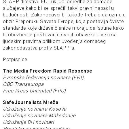
SLAPP direktivu EU i uključi odredbe za domaće
slučajeve kako bi se sprečili takvi pravni napadi u
budućnosti. Zakonodavci bi takođe trebalo da uzmu u
obzir Preporuku Saveta Evrope, koja postavlja čvrste
standarde koje države članice moraju da ispune kako
bi obezbedile poštovanje svojih obaveza u vezi sa
ljudskim pravima prilikom uvođenja domaćeg
zakonodavstva protiv SLAPP-a.
Potpisnice
The Media Freedom Rapid Response
Evropska federacija novinara (EFJ)
OBC Transeuropa
Free Press Unlimited (FPU)
SafeJournalists Mreža
Udruženje novinara Kosova
Udruženje novinara Makedonije
Udruženje BH novinari
Hrvatsko novinarsko društvo