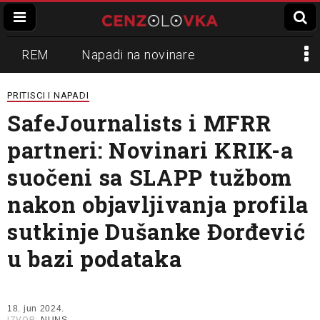
REM
Napadi na novinare
Zvučni top
Crna Gora
N1
PRITISCI I NAPADI
SafeJournalists i MFRR
Propaganda
Lokalni mediji
partneri: Novinari KRIK-a
Informer
Slavko Ćuruvija
suočeni sa SLAPP tužbom
nakon objavljivanja profila
sutkinje Dušanke Đorđević
u bazi podataka
18. jun 2024.