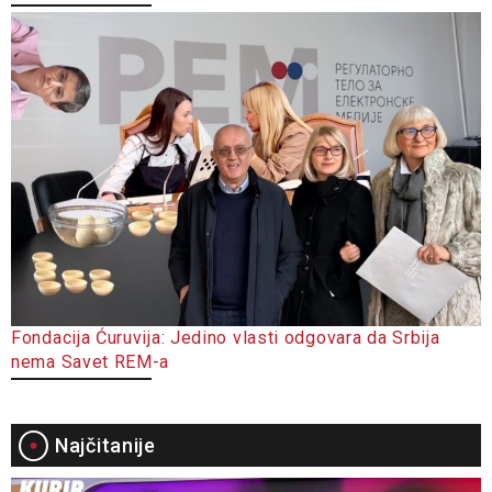
Fondacija Ćuruvija: Jedino vlasti odgovara da Srbija
nema Savet REM-a
Najčitanije