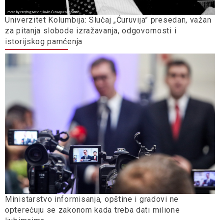
Univerzitet Kolumbija: Slučaj „Ćuruvija” presedan, važan
za pitanja slobode izražavanja, odgovornosti i
istorijskog pamćenja
Ministarstvo informisanja, opštine i gradovi ne
opterećuju se zakonom kada treba dati milione