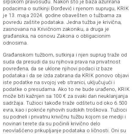
srpskom pravosuđu. Nakon što je baza ažurirana
podacima o sutkinji Đorđević i njenom suprugu, KRIK
je 13. maja 2024. godine obavešten o tužbama za
povredu zaštite podataka. Jedna tužba je krivična,
zasnovana na Krivičnom zakoniku, a druga je
građanska, na osnovu Zakona o obligacionim
odnosima.
Građanskom tužbom, sutkinja i njen suprug traže od
suda da presudi da su njihova prava na privatnost
povređena, da se uklone njihovi podaci iz baze
podataka i da se izda zabrana da KRIK ponovo objavi
iste podatke na svojoj veb stranici, uključujući i
podatke o presudama. Ako to ne bude urađeno, KRIK
može biti kažnjen sa 100 € za svaki dan neuklanjanja
sadržaja. Tužioci takođe traže odštetu od oko 6.500
evra, kao i pokriće njihovih sudskih troškova. Tužioci
su podneli i privatnu krivičnu tužbu kojom se mediji i
novinari terete da su počinili krivično delo
neovlašćeno prikupljanje podataka o ličnosti. Oni su