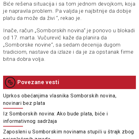
Biće rešena situacija i sa tom jednom devojkom, koja
je napravila problem. Pa valjda je najbitnije da dobije
platu da može da živi “, rekao je.
Inače, račun „Somborskih novina“ je ponovo u blokadi
od 17. marta. Vučurević kaže da planira da
„Somborske novine“, sa sedam decenija dugom
tradiciom, nastave da izlaze i da je za opstanak firme
bitna dobra volja.
Povezane vesti
Uprkos obećanjima vlasnika Somborskih novina,
novinari bez plata
Iz Somborskih novina: Ako bude plata, biće i
informativnog sadržaja
Zaposleni u Somborskim novinama stupili u štrajk zbog