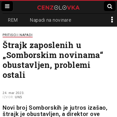
REM
Napadi na novinare
Zvučni top
Crna Gora
N1
PRITISCI I NAPADI
Štrajk zaposlenih u
Propaganda
Lokalni mediji
„Somborskim novinama“
Informer
Slavko Ćuruvija
obustavljen, problemi
ostali
24. mar 2023.
IZVOR:
UNS
Novi broj Somborskih je jutros izašao,
štrajk je obustavljen, a direktor ove