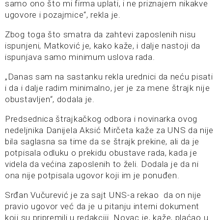
samo ono što mi firma uplati, i ne priznajem nikakve
ugovore i pozajmice“, rekla je.
Zbog toga što smatra da zahtevi zaposlenih nisu
ispunjeni, Matković je, kako kaže, i dalje nastoji da
ispunjava samo minimum uslova rada.
„Danas sam na sastanku rekla urednici da neću pisati
i da i dalje radim minimalno, jer je za mene štrajk nije
obustavljen“, dodala je.
Predsednica štrajkačkog odbora i novinarka ovog
nedeljnika Danijela Aksić Mirčeta kaže za UNS da nije
bila saglasna sa time da se štrajk prekine, ali da je
potpisala odluku o prekidu obustave rada, kada je
videla da većina zaposlenih to želi. Dodala je da ni
ona nije potpisala ugovor koji im je ponuđen.
Srđan Vučurević je za sajt UNS-a rekao da on nije
pravio ugovor već da je u pitanju interni dokument
koji su pripremili u redakciji. Novac je, kaže, plaćao u