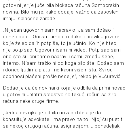
gotovini jer je juče bila blokada računa Somborskih
novina. Bilo mu je, kako dodaje, važno da zaposleni
imaju isplaćene zarade.
„Nijedan ugovor nisam napravio. Ja sam došao i
doneo pare. Oni su tamo u redakciji pravili ugovore i
ko je želeo da ih potpiše, to je učinio. Ko nije hteo,
nije potpisao. Ugovor nisam ni video. Potpisao sam
ono što su oni tamo napravili sami između sebe,
interno. Nisam tražio ni od koga bilo šta. Došao sam
i doneo ljudima platu i ne kasni više ništa. Svi su
doprinosi plaćeni prošle nedelje“, rekao je Vučurević.
Dodao je da će novinarki koja je odbila da primi novac
u gotovini uplatiti sredstva na tekući račun sa žiro
računa neke druge firme.
„Jedna devojka je odbila novac i htela je da
konsultuje advokate. Ima pravo na to. Njoj ću pustiti
sa nekog drugog računa, asignacijom, u ponedeljak.