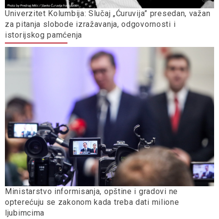
Univerzitet Kolumbija: Slučaj „Ćuruvija” presedan, važan
za pitanja slobode izražavanja, odgovornosti i
istorijskog pamćenja
Ministarstvo informisanja, opštine i gradovi ne
opterećuju se zakonom kada treba dati milione
ljubimcima