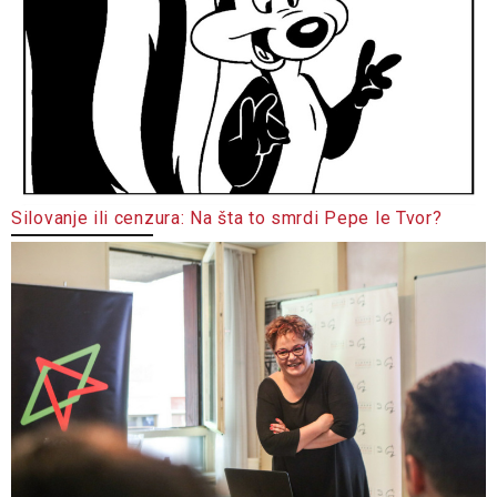
Silovanje ili cenzura: Na šta to smrdi Pepe le Tvor?