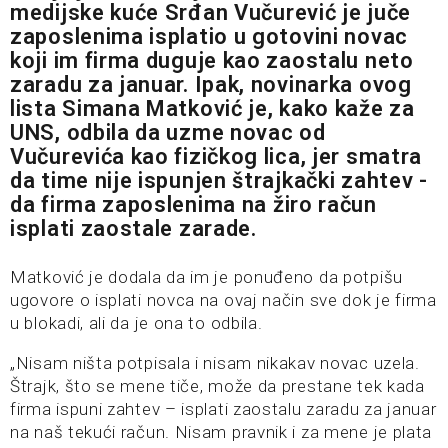
medijske kuće Srđan Vučurević je juče
zaposlenima isplatio u gotovini novac
koji im firma duguje kao zaostalu neto
zaradu za januar. Ipak, novinarka ovog
lista Simana Matković je, kako kaže za
UNS, odbila da uzme novac od
Vučurevića kao fizičkog lica, jer smatra
da time nije ispunjen štrajkački zahtev -
da firma zaposlenima na žiro račun
isplati zaostale zarade.
Matković je dodala da im je ponuđeno da potpišu
ugovore o isplati novca na ovaj način sve dok je firma
u blokadi, ali da je ona to odbila.
„Nisam ništa potpisala i nisam nikakav novac uzela.
Štrajk, što se mene tiče, može da prestane tek kada
firma ispuni zahtev – isplati zaostalu zaradu za januar
na naš tekući račun. Nisam pravnik i za mene je plata