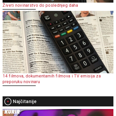
Živeti novinarstvo do poslednjeg daha
14 filmova, dokumentarnih filmova i TV emisija za
preporuku novinaru
Najčitanije