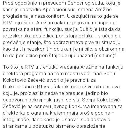
Prošlogodišnjom presudom Osnovnog suda, koju je
kasnije i potvrdio Apelacioni sud, smena Arežine
proglašena je nezakonitom. Ukazujući na to gde se
RTV ogrešio o Arežinu nakon njegovog neuspelog
povratka na staru funkciju, sudija Dušić je istakla da
je „zakonska posledica poništaja odluka… vraćanje u
pređašnje stanje, što podrazumeva pravnu situaciju
kao da tih nezakonitih odluka nije ni bilo, s obzirom na
to da posledice poništaja deluju unazad (ex tunc)“.
To što je RTV u trenutku vraćanja Arežine na funkciju
direktora programa na tom mestu već imao Sonju
Kokotović Zečević stvorilo je pravno i, za
funkcionisanje RTV-a, faktički neodrživu situaciju za
koju je, proizlazi iz nedavne presude, jedino bio
odgovoran pokrajinski javni servis. Sonja Kokotović
Zečević je na osnovu javnog konkursa imenovana za
direktorku programa krajem maja prošle godine –
istog, inače, dana kada je Osnovni sud dostavio
strankama u postupku pismeno obrazloženje