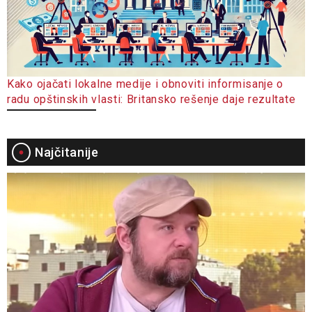
Kako ojačati lokalne medije i obnoviti informisanje o
radu opštinskih vlasti: Britansko rešenje daje rezultate
Najčitanije