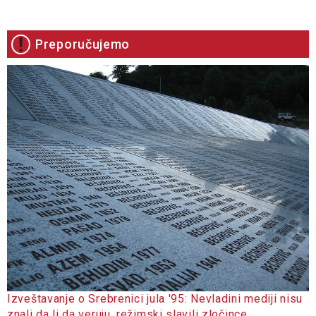
Preporučujemo
Izveštavanje o Srebrenici jula '95: Nevladini mediji nisu
znali da li da veruju, režimski slavili zločince