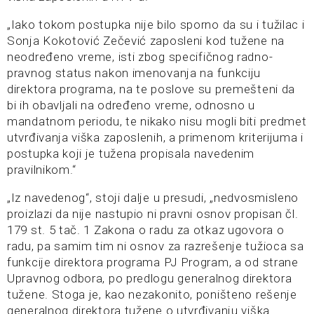
„Iako tokom postupka nije bilo sporno da su i tužilac i
Sonja Kokotović Zečević zaposleni kod tužene na
neodređeno vreme, isti zbog specifičnog radno-
pravnog status nakon imenovanja na funkciju
direktora programa, na te poslove su premešteni da
bi ih obavljali na određeno vreme, odnosno u
mandatnom periodu, te nikako nisu mogli biti predmet
utvrđivanja viška zaposlenih, a primenom kriterijuma i
postupka koji je tužena propisala navedenim
pravilnikom.“
„Iz navedenog“, stoji dalje u presudi, „nedvosmisleno
proizlazi da nije nastupio ni pravni osnov propisan čl.
179 st. 5 tač. 1 Zakona o radu za otkaz ugovora o
radu, pa samim tim ni osnov za razrešenje tužioca sa
funkcije direktora programa PJ Program, a od strane
Upravnog odbora, po predlogu generalnog direktora
tužene. Stoga je, kao nezakonito, poništeno rešenje
generalnog direktora tužene o utvrđivanju viška