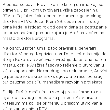
Presuda se bavi i Pravilnikom o kriterijumima koji se
primenjuju prilikom utvrđivanja viška zaposlenih u
RTV-u. Taj interni akt doneo je zamenik generalnog
direktora RTV-a Jožef Klem 29. decembra – istog
dana kada je isticao rok od osam dana za postupanje
po pravosnažnoj presudi kojom je Arežina vraćen na
mesto direktora programa.
Na osnovu kriterijuma iz tog pravilnika, generalni
direktor Miodrag Koprivica utvrdio je nešto kasnije da
Sonja Kokotović Zečević zavređuje da ostane na tom
mestu, dok je Arežina fasovao rešenje o utvrđivanju
viška zaposlenih. Nakon druge po redu smene, Arežini
je ponuđeno da kroz aneks ugovora o radu, po drugi
put zauzme poziciju menadžera razvojnih projekata.
Sudija Dušić, međutim, u svojoj presudi smatra da
nije bilo pravnog uporišta za primenu Pravilnika o
kriterijumima koji se primenjuju prilikom utvrđivanja
viška zaposlenih u RTV-u.