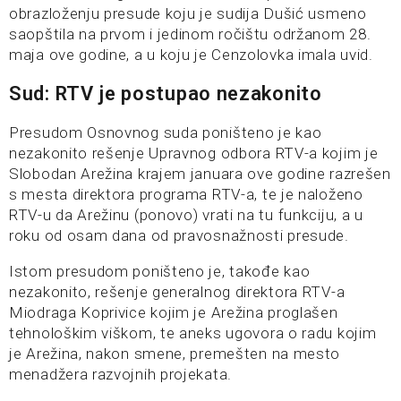
obrazloženju presude koju je sudija Dušić usmeno
saopštila na prvom i jedinom ročištu održanom 28.
maja ove godine, a u koju je Cenzolovka imala uvid.
Sud: RTV je postupao nezakonito
Presudom Osnovnog suda poništeno je kao
nezakonito rešenje Upravnog odbora RTV-a kojim je
Slobodan Arežina krajem januara ove godine razrešen
s mesta direktora programa RTV-a, te je naloženo
RTV-u da Arežinu (ponovo) vrati na tu funkciju, a u
roku od osam dana od pravosnažnosti presude.
Istom presudom poništeno je, takođe kao
nezakonito, rešenje generalnog direktora RTV-a
Miodraga Koprivice kojim je Arežina proglašen
tehnološkim viškom, te aneks ugovora o radu kojim
je Arežina, nakon smene, premešten na mesto
menadžera razvojnih projekata.