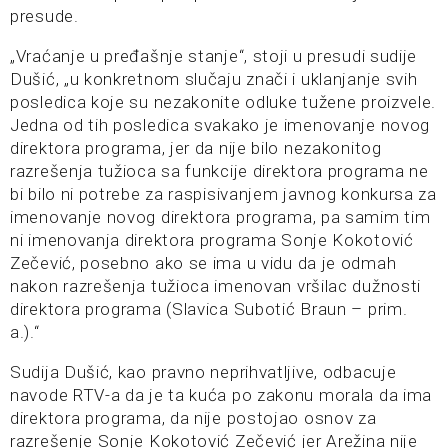
presude.
„Vraćanje u pređašnje stanje“, stoji u presudi sudije
Dušić, „u konkretnom slučaju znači i uklanjanje svih
posledica koje su nezakonite odluke tužene proizvele.
Jedna od tih posledica svakako je imenovanje novog
direktora programa, jer da nije bilo nezakonitog
razrešenja tužioca sa funkcije direktora programa ne
bi bilo ni potrebe za raspisivanjem javnog konkursa za
imenovanje novog direktora programa, pa samim tim
ni imenovanja direktora programa Sonje Kokotović
Zečević, posebno ako se ima u vidu da je odmah
nakon razrešenja tužioca imenovan vršilac dužnosti
direktora programa (Slavica Subotić Braun – prim.
a.).“
Sudija Dušić, kao pravno neprihvatljive, odbacuje
navode RTV-a da je ta kuća po zakonu morala da ima
direktora programa, da nije postojao osnov za
razrešenje Sonje Kokotović Zečević jer Arežina nije