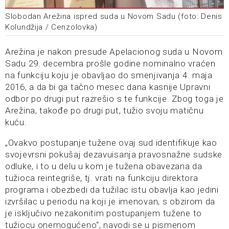
Slobodan Arežina ispred suda u Novom Sadu (foto: Denis
Kolundžija / Cenzolovka)
Arežina je nakon presude Apelacionog suda u Novom
Sadu 29. decembra prošle godine nominalno vraćen
na funkciju koju je obavljao do smenjivanja 4. maja
2016, a da bi ga tačno mesec dana kasnije Upravni
odbor po drugi put razrešio s te funkcije. Zbog toga je
Arežina, takođe po drugi put, tužio svoju matičnu
kuću.
„Ovakvo postupanje tužene ovaj sud identifikuje kao
svojevrsni pokušaj dezavuisanja pravosnažne sudske
odluke, i to u delu u kom je tužena obavezana da
tužioca reintegriše, tj. vrati na funkciju direktora
programa i obezbedi da tužilac istu obavlja kao jedini
izvršilac u periodu na koji je imenovan, s obzirom da
je isključivo nezakonitim postupanjem tužene to
tužiocu onemogućeno“, navodi se u pismenom