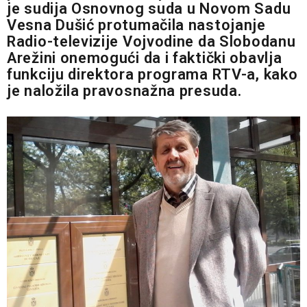
je sudija Osnovnog suda u Novom Sadu
Vesna Dušić protumačila nastojanje
Radio-televizije Vojvodine da Slobodanu
Arežini onemogući da i faktički obavlja
funkciju direktora programa RTV-a, kako
je naložila pravosnažna presuda.