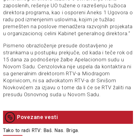
zaposlenih, rešenje UO tužene o razrešenju tužioca
direktora programa, kao i osporeni Aneks 1 Ugovora o
radu pod izmenjenim uslovima, kojim je tužilac
premešten na poslove menadžera razvojnih projekata
u organizacionoj celini Kabinet generalnog direktora.“
Pismeno obrazloženje presude dostavljeno je
strankama u postupku prekjuče, od kada i teče rok od
15 dana za podnošenje žalbe Apelacionom sudu u
Novom Sadu. Cenzolovka nije uspela da kontaktira ni
sa generalnim direktorom RTV-a Miodragom
Koprivicom, ni sa advokatom RTV-a dr Sinišom
Novkovićem za izjavu o tome da li će se RTV žaliti na
presudu Osnovnog suda u Novom Sadu.
Povezane vesti
Tako to radi RTV: Baš. Nas. Briga.