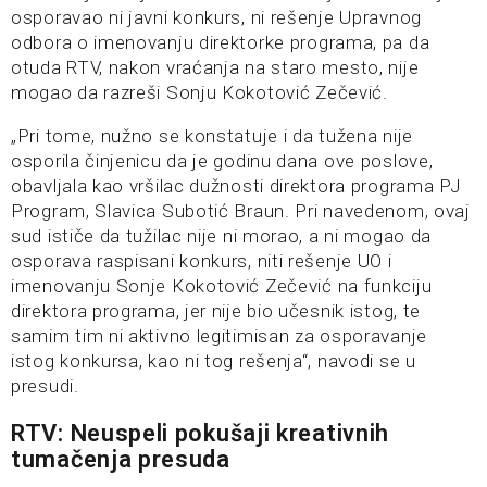
osporavao ni javni konkurs, ni rešenje Upravnog
odbora o imenovanju direktorke programa, pa da
otuda RTV, nakon vraćanja na staro mesto, nije
mogao da razreši Sonju Kokotović Zečević.
„Pri tome, nužno se konstatuje i da tužena nije
osporila činjenicu da je godinu dana ove poslove,
obavljala kao vršilac dužnosti direktora programa PJ
Program, Slavica Subotić Braun. Pri navedenom, ovaj
sud ističe da tužilac nije ni morao, a ni mogao da
osporava raspisani konkurs, niti rešenje UO i
imenovanju Sonje Kokotović Zečević na funkciju
direktora programa, jer nije bio učesnik istog, te
samim tim ni aktivno legitimisan za osporavanje
istog konkursa, kao ni tog rešenja“, navodi se u
presudi.
RTV: Neuspeli pokušaji kreativnih
tumačenja presuda