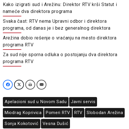
Kako izigrati sud i Arežinu: Direktor RTV krši Statut i
nameće dva direktora programa
Svaka čast: RTV nema Upravni odbor i direktora
programa, od danas je i bez generalnog direktora
Arežina dobio rešenje o vraćanju na mesto direktora
programa RTV
Za sud nije sporna odluka o postojanju dva direktora
programa RTV
Apelacioni sud u Novom Sadu
Javni servis
Miodrag Koprivica
Pomeri RTV
RTV
Slobodan Arežina
Sonja Kokotović
Vesna Dušić