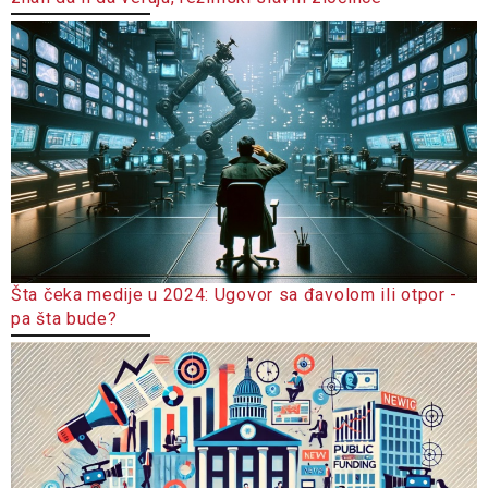
Šta čeka medije u 2024: Ugovor sa đavolom ili otpor -
pa šta bude?