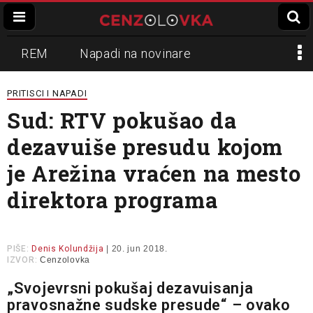
REM
Napadi na novinare
Zvučni top
Crna Gora
N1
PRITISCI I NAPADI
Sud: RTV pokušao da
Propaganda
Lokalni mediji
dezavuiše presudu kojom
Informer
Slavko Ćuruvija
je Arežina vraćen na mesto
direktora programa
PIŠE:
Denis Kolundžija
| 20. jun 2018.
IZVOR:
Cenzolovka
„Svojevrsni pokušaj dezavuisanja
pravosnažne sudske presude“ – ovako