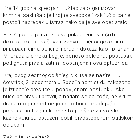
Pre 14 godina specijalni tužilac za organizovani
kriminal saslušao je brojne svedoke i zaključio da ne
postoji napredak u istrazi tako da je sve opet stalo.
Pre 7 godina je na osnovu prikupljenih ključnih
dokaza, koji su sačuvani zahvaljujući odgovornim
pripapadnicima policije, i drugih dokaza kao i priznanja
Milorada Ulemeka Legije, ponovo pokrenut postupak i
podignuta prva a zatim i dopunjena nova optužnica.
Kraj ovog sedmogodišnjeg ciklusa se nazire – u
četvrtak, 2. decembra u Specijalnom sudu zakazano
je izricanje presude u ponovljenom postupku. Ako
bude po pravu i pravdi, a nadam se da hoće, ne vidim
drugu mogućnost nego da to bude osuđujuća
presuda na tragu ukupne stogodišnje zatvorske
kazne koju su optuženi dobili prvostepenom sudskom
odlukom.
Zašto je to važno?