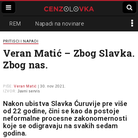
REM
Napadi na novinare
Zvučni top
Crna Gora
N1
PRITISCI I NAPADI
Veran Matić – Zbog Slavka.
Propaganda
Lokalni mediji
Zbog nas.
Informer
Slavko Ćuruvija
PIŠE:
Veran Matić
| 30. nov 2021.
IZVOR:
Javni servis
Nakon ubistva Slavka Ćuruvije pre više
od 22 godine, čini se kao da postoje
neformalne procesne zakonomernosti
koje se odigravaju na svakih sedam
godina.