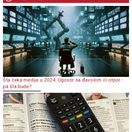
Šta čeka medije u 2024: Ugovor sa đavolom ili otpor -
pa šta bude?