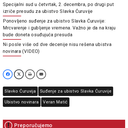
Specijalni sud u četvrtak, 2. decembra, po drugi put
izriče presudu za ubistvo Slavka Ćuruvije
Ponovljeno suđenje za ubistvo Slavka Ćuruvije:
Mrcvarenje i gubljenje vremena. Važno je da na kraju
bude doneta osuđujuća presuda
Ni posle više od dve decenije nisu rešena ubistva
novinara (VIDEO)
Slavko Ćuruvija
Suđenje za ubistvo Slavka Ćuruvije
Ubistvo novinara
Veran Matić
Preporučujemo