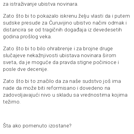
za istraživanje ubistva novinara.
Zato što bi to pokazalo iskrenu želju vlasti da i putem
sudske presude za Ćuruvijino ubistvo načini odmak i
distancira se od tragičnih događaja iz devedesetih
godina prošlog veka.
Zato što bi to bilo ohrabrenje i za brojne druge
slučajeve nekažnjivosti ubistava novinara širom
sveta, da je moguće da pravda stigne počinioce i
posle dve decenije.
Zato što bi to značilo da za naše sudstvo još ima
nade da može biti reformisano i dovedeno na
zadovoljavajući nivo u skladu sa vrednostima kojima
težimo.
Šta ako pomenuto izostane?