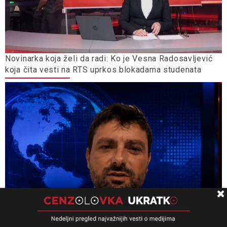
Novinarka koja želi da radi: Ko je Vesna Radosavljević
koja čita vesti na RTS uprkos blokadama studenata