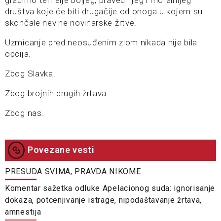
gradimo temelje boljeg, pravednijeg i moralnijeg
društva koje će biti drugačije od onoga u kojem su
skončale nevine novinarske žrtve.
Uzmicanje pred neosuđenim zlom nikada nije bila
opcija.
Zbog Slavka.
Zbog brojnih drugih žrtava.
Zbog nas.
Povezane vesti
PRESUDA SVIMA, PRAVDA NIKOME
Komentar sažetka odluke Apelacionog suda: ignorisanje
dokaza, potcenjivanje istrage, nipodaštavanje žrtava,
amnestija