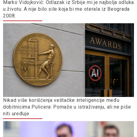
Marko Vidojković: Odlazak iz Srbije mi je najbolja odluka
u životu. A nije bilo sile koja bi me oterala iz Beograda
2008.
Nikad više korišćenja veštačke inteligencije među
dobitnicima Pulicera: Pomaže u istraživanju, ali ne piše
niti uređuje