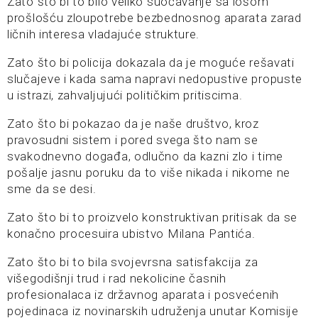
Zato što bi to bilo veliko suočavanje sa lošom
prošlošću zloupotrebe bezbednosnog aparata zarad
ličnih interesa vladajuće strukture.
Zato što bi policija dokazala da je moguće rešavati
slučajeve i kada sama napravi nedopustive propuste
u istrazi, zahvaljujući političkim pritiscima.
Zato što bi pokazao da je naše društvo, kroz
pravosudni sistem i pored svega što nam se
svakodnevno događa, odlučno da kazni zlo i time
pošalje jasnu poruku da to više nikada i nikome ne
sme da se desi.
Zato što bi to proizvelo konstruktivan pritisak da se
konačno procesuira ubistvo Milana Pantića.
Zato što bi to bila svojevrsna satisfakcija za
višegodišnji trud i rad nekolicine časnih
profesionalaca iz državnog aparata i posvećenih
pojedinaca iz novinarskih udruženja unutar Komisije