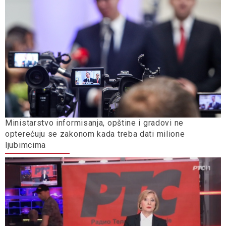
Ministarstvo informisanja, opštine i gradovi ne
opterećuju se zakonom kada treba dati milione
ljubimcima