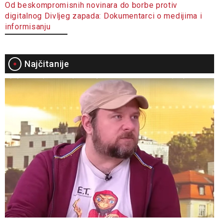
Od beskompromisnih novinara do borbe protiv
digitalnog Divljeg zapada: Dokumentarci o medijima i
informisanju
Najčitanije