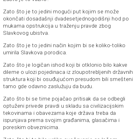
Zato što je to jedini mogući put kojim se može
okončati dosadašnji dvadesetjednogodišnji hod po
mukama opstrukcija u traženju pravde zbog
Slavkovog ubistva.
Zato što je to jedini način kojim bi se koliko-toliko
umirila Slavkova porodica.
Zato što je logičan ishod koji bi otklonio bilo kakve
dileme o ulozi pojedinaca iz zloupotrebljenih državnih
struktura koji bi osuđujućom presudom bili smešteni
tamo gde odavno zaslužuju da budu.
Zato što bi se time pojačao pritisak da se odbegli
optuženi privede pravdi u skladu sa civilizacijskim
tekovinama i obavezama koje država treba da
ispunjava prema svojim građanima, glasačima i
poreskim obveznicima.