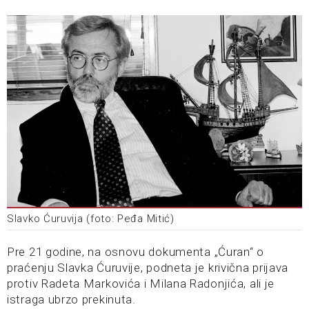
Slavko Ćuruvija (foto: Peđa Mitić)
Pre 21 godine, na osnovu dokumenta „Ćuran“ o
praćenju Slavka Ćuruvije, podneta je krivična prijava
protiv Radeta Markovića i Milana Radonjića, ali je
istraga ubrzo prekinuta.