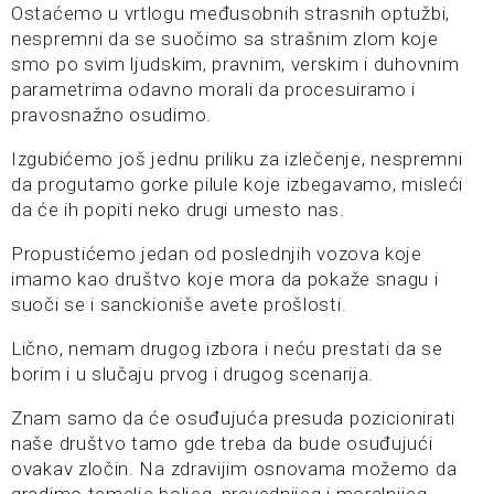
Ostaćemo u vrtlogu međusobnih strasnih optužbi,
nespremni da se suočimo sa strašnim zlom koje
smo po svim ljudskim, pravnim, verskim i duhovnim
parametrima odavno morali da procesuiramo i
pravosnažno osudimo.
Izgubićemo još jednu priliku za izlečenje, nespremni
da progutamo gorke pilule koje izbegavamo, misleći
da će ih popiti neko drugi umesto nas.
Propustićemo jedan od poslednjih vozova koje
imamo kao društvo koje mora da pokaže snagu i
suoči se i sanckioniše avete prošlosti.
Lično, nemam drugog izbora i neću prestati da se
borim i u slučaju prvog i drugog scenarija.
Znam samo da će osuđujuća presuda pozicionirati
naše društvo tamo gde treba da bude osuđujući
ovakav zločin. Na zdravijim osnovama možemo da