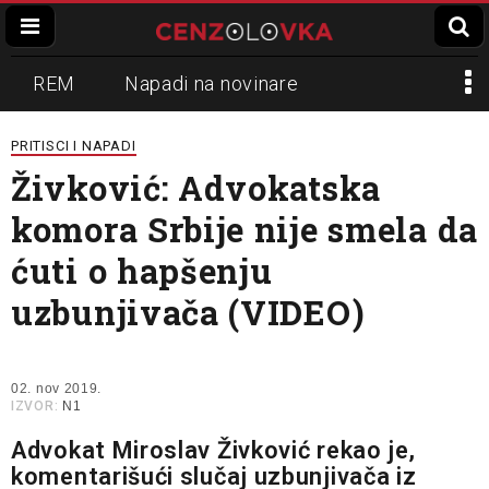
REM
Napadi na novinare
Zvučni top
Crna Gora
N1
PRITISCI I NAPADI
Živković: Advokatska
Propaganda
Lokalni mediji
komora Srbije nije smela da
Informer
Slavko Ćuruvija
ćuti o hapšenju
uzbunjivača (VIDEO)
02. nov 2019.
IZVOR:
N1
Advokat Miroslav Živković rekao je,
komentarišući slučaj uzbunjivača iz