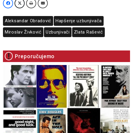
Aleksandar Obradović
Hapšenje uzbunjivača
Miroslav Živković
Uzbunjivači
Zlata Rašević
Preporučujemo