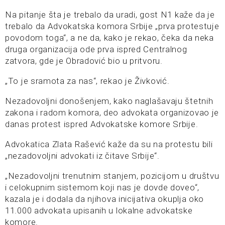
Na pitanje šta je trebalo da uradi, gost N1 kaže da je
trebalo da Advokatska komora Srbije „prva protestuje
povodom toga“, a ne da, kako je rekao, čeka da neka
druga organizacija ode prva ispred Centralnog
zatvora, gde je Obradović bio u pritvoru.
„To je sramota za nas“, rekao je Živković.
Nezadovoljni donošenjem, kako naglašavaju štetnih
zakona i radom komora, deo advokata organizovao je
danas protest ispred Advokatske komore Srbije.
Advokatica Zlata Rašević kaže da su na protestu bili
„nezadovoljni advokati iz čitave Srbije“.
„Nezadovoljni trenutnim stanjem, pozicijom u društvu
i celokupnim sistemom koji nas je dovde doveo“,
kazala je i dodala da njihova inicijativa okuplja oko
11.000 advokata upisanih u lokalne advokatske
komore.