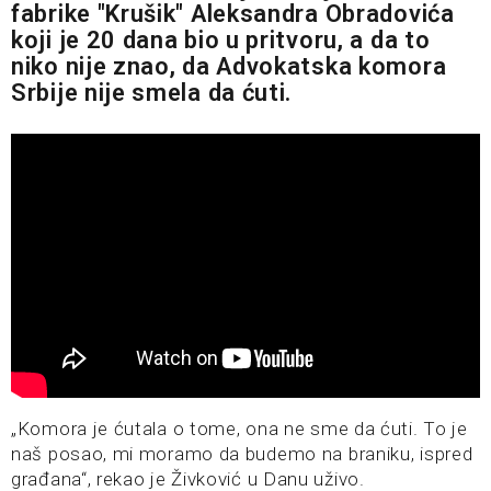
fabrike "Krušik" Aleksandra Obradovića
koji je 20 dana bio u pritvoru, a da to
niko nije znao, da Advokatska komora
Srbije nije smela da ćuti.
„Komora je ćutala o tome, ona ne sme da ćuti. To je
naš posao, mi moramo da budemo na braniku, ispred
građana“, rekao je Živković u Danu uživo.