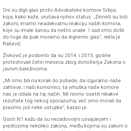
Oni su digli glas protiv Advokatske komore Srbije,
koja, kako kaže, urušava njihov status. „Doneti su loši
zakoni, imamo neadekvatnu reakciju naših komora,
koje su imale šansu da nešto urade. I sad smo došli
do toga da ipak moramo da dignemo glas“, rekla je
Rašević.
Živković je podsetio da su 2014. i 2015. godine
protestovali četiri meseca zbog donošenja Zakona o
javnim beležnicima.
„Mi smo bili na korak do pobede, da izguramo naše
zahteve, i naši komornici, ta vrhuška naše komore
nas je izdala na taj način. Mi nismo osetili nikakve
rezultate tog nekog sporazuma, već smo morali da
pravimo još neke ustupke“, kazao je.
Gosti N1 kažu da su nezadovoljni usvajanjem i
predlozima nekoliko zakona, među kojima su zakoni o