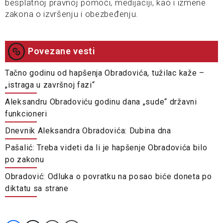
besplatnoj pravnoj pomoći, medijaciji, kao i izmene
zakona o izvršenju i obezbeđenju.
Povezane vesti
Tačno godinu od hapšenja Obradovića, tužilac kaže –
„istraga u završnoj fazi“
Aleksandru Obradoviću godinu dana „sude“ državni
funkcioneri
Dnevnik Aleksandra Obradovića: Dubina dna
Pašalić: Treba videti da li je hapšenje Obradovića bilo
po zakonu
Obradović: Odluka o povratku na posao biće doneta po
diktatu sa strane