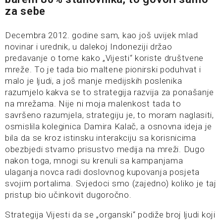
za sebe
Decembra 2012. godine sam, kao još uvijek mlad
novinar i urednik, u dalekoj Indoneziji držao
predavanje o tome kako „Vijesti“ koriste društvene
mreže. To je tada bio maltene pionirski poduhvat i
malo je ljudi, a još manje medijskih poslenika
razumjelo kakva se to strategija razvija za ponašanje
na mrežama. Nije ni moja malenkost tada to
savršeno razumjela, strategiju je, to moram naglasiti,
osmislila koleginica Damira Kalač, a osnovna ideja je
bila da se kroz istinsku interakciju sa korisnicima
obezbjedi stvarno prisustvo medija na mreži. Dugo
nakon toga, mnogi su krenuli sa kampanjama
ulaganja novca radi doslovnog kupovanja posjeta
svojim portalima. Svjedoci smo (zajedno) koliko je taj
pristup bio učinkovit dugoročno.
Strategija Vijesti da se „organski“ podiže broj ljudi koji