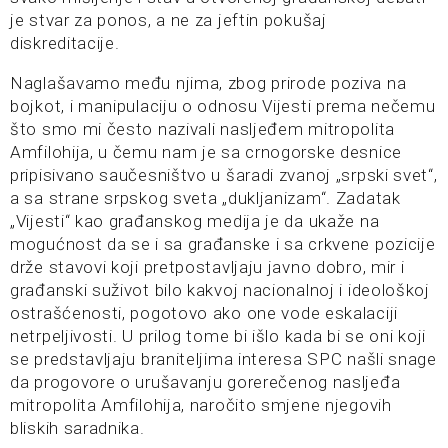
je stvar za ponos, a ne za jeftin pokušaj
diskreditacije.
Naglašavamo među njima, zbog prirode poziva na
bojkot, i manipulaciju o odnosu Vijesti prema nečemu
što smo mi često nazivali nasljeđem mitropolita
Amfilohija, u čemu nam je sa crnogorske desnice
pripisivano saučesništvo u šaradi zvanoj „srpski svet“,
a sa strane srpskog sveta „dukljanizam“. Zadatak
„Vijesti“ kao građanskog medija je da ukaže na
mogućnost da se i sa građanske i sa crkvene pozicije
drže stavovi koji pretpostavljaju javno dobro, mir i
građanski suživot bilo kakvoj nacionalnoj i ideološkoj
ostrašćenosti, pogotovo ako one vode eskalaciji
netrpeljivosti. U prilog tome bi išlo kada bi se oni koji
se predstavljaju braniteljima interesa SPC našli snage
da progovore o urušavanju gorerečenog nasljeđa
mitropolita Amfilohija, naročito smjene njegovih
bliskih saradnika.