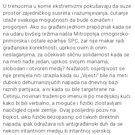
U trenucima u kome ekstremizmi pokušavaju da suze
prostor zajedničkog susreta i razumijevanja, ćutanje
izlaže svakoga mogućnosti da bude označen i
progonjen. Ako su građani jednom prepoznali kada se
na udaru bivšeg režima našla Mitropolija crnogorsko-
primorska i ostale eparhije SPC, zar nije makar radi
građanske korektnosti, uprkos ovim ili onim
neslaganjima, za očekivati sličnu solidarnost kada se
na meti nađe jedan, uprkos svojim manama,
slobodan i otvoren medij? Nažalost, osjetljivost se
nije prenijela niti izrazila kada su „Vijesti“ bile na meti
duboko dehumanizijućih napada na dnevnoj bazi
raznih partijaca, a ni kada su bile targetirane na
Cetinju, novinari traženi po imenu ili po medijskoj kući
kako bi bili verbalno, a moguće i fizički zlostavljani
naočigled cijele zemlje. Ovaj posljednji poziv na
bojkot, iako fizički bezopasniji od takvih direktnih
napada, ipak odražava isti antigrađanski duh da se
nekom iritantnom mediju ili iritantnoj vjerskoj