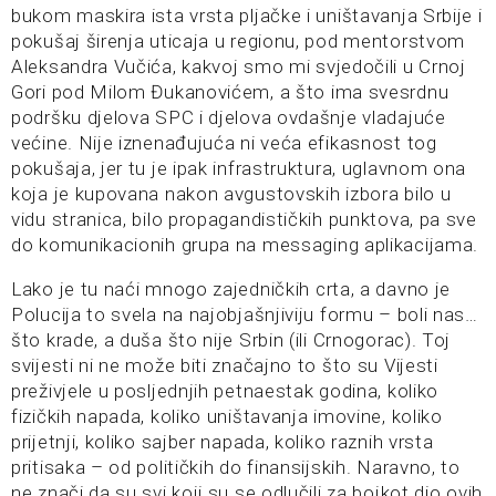
bukom maskira ista vrsta pljačke i uništavanja Srbije i
pokušaj širenja uticaja u regionu, pod mentorstvom
Aleksandra Vučića, kakvoj smo mi svjedočili u Crnoj
Gori pod Milom Đukanovićem, a što ima svesrdnu
podršku djelova SPC i djelova ovdašnje vladajuće
većine. Nije iznenađujuća ni veća efikasnost tog
pokušaja, jer tu je ipak infrastruktura, uglavnom ona
koja je kupovana nakon avgustovskih izbora bilo u
vidu stranica, bilo propagandističkih punktova, pa sve
do komunikacionih grupa na messaging aplikacijama.
Lako je tu naći mnogo zajedničkih crta, a davno je
Polucija to svela na najobjašnjiviju formu – boli nas…
što krade, a duša što nije Srbin (ili Crnogorac). Toj
svijesti ni ne može biti značajno to što su Vijesti
preživjele u posljednjih petnaestak godina, koliko
fizičkih napada, koliko uništavanja imovine, koliko
prijetnji, koliko sajber napada, koliko raznih vrsta
pritisaka – od političkih do finansijskih. Naravno, to
ne znači da su svi koji su se odlučili za bojkot dio ovih