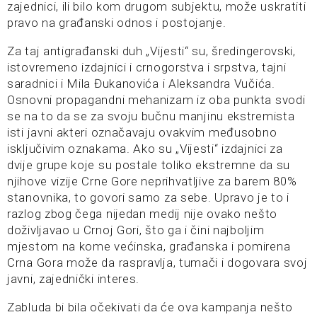
zajednici, ili bilo kom drugom subjektu, može uskratiti
pravo na građanski odnos i postojanje.
Za taj antigrađanski duh „Vijesti“ su, šredingerovski,
istovremeno izdajnici i crnogorstva i srpstva, tajni
saradnici i Mila Đukanovića i Aleksandra Vučića.
Osnovni propagandni mehanizam iz oba punkta svodi
se na to da se za svoju bučnu manjinu ekstremista
isti javni akteri označavaju ovakvim međusobno
isključivim oznakama. Ako su „Vijesti“ izdajnici za
dvije grupe koje su postale toliko ekstremne da su
njihove vizije Crne Gore neprihvatljive za barem 80%
stanovnika, to govori samo za sebe. Upravo je to i
razlog zbog čega nijedan medij nije ovako nešto
doživljavao u Crnoj Gori, što ga i čini najboljim
mjestom na kome većinska, građanska i pomirena
Crna Gora može da raspravlja, tumači i dogovara svoj
javni, zajednički interes.
Zabluda bi bila očekivati da će ova kampanja nešto