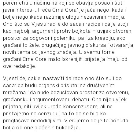
poremetiti u načinu na koji se obavlja posao i štiti
javni interes. „Treća Crna Gora“ je jača nego ikada i
bolje nego ikada razumije ulogu nezavisnih medija.
Ono što su Vijesti radile do sada i radiće i dalje stoji
kao najbolji argument protiv bojkota – uvijek otvoren
prostor za odgovor i polemiku, pa i za kreaciju, ako
građani to žele, drugačijeg javnog diskursa i otvaranja
novih tema od javnog značaja. U svemu tome
građani Crne Gore malo iskrenijih prijatelja imaju od
ove redakcije.
Vijesti će, dakle, nastaviti da rade ono što su i do
sada: da budu organski prisutni na društvenim
mrežama i da nude bezuslovan prostor za otvorenu,
građansku i argumentovanu debatu. Ona nije uvijek
prijatna, niti uvijek urađa konsenzusom, ali ne
pristajemo na cenzuru i na to da se bilo ko
proglašava nedodirljivim. Vjerujemo da je ta ponuda
bolja od one plaćenih bukadžija.