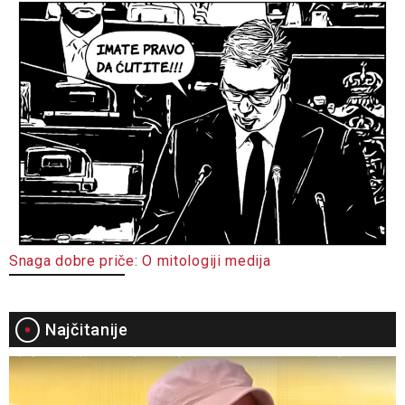
Snaga dobre priče: O mitologiji medija
Najčitanije