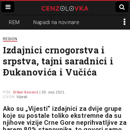
REM
Napadi na novinare
Zvučni top
Crna Gora
N1
REGION
Izdajnici crnogorstva i
Propaganda
Lokalni mediji
srpstva, tajni saradnici i
Informer
Slavko Ćuruvija
Đukanovića i Vučića
PIŠE:
Srdan Kosović
| 30. sep 2021.
IZVOR:
Vijesti
Ako su „Vijesti“ izdajnici za dvije grupe
koje su postale toliko ekstremne da su
njihove vizije Crne Gore neprihvatljive za
barem 80% stanovnika, to govori samo