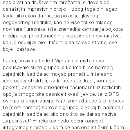
nas prati na društvenim mrežama je dovela do
današnjih impresivnih brojki. I zbog toga bih lagao
kada bih rekao da me, sa pozicije glavnog i
odgovornog urednika, kao ne više toliko mladog
novinara i urednika, nije iznenadila kampanja bojkota
medija koji je rodonačelnik nezavisnog novinarstva,
koji je oduvijek bio i biće tribina za sve strane, sve
boje i zastave.
Istina, poziv na bojkot Vijesti nije ništa novo:
pokušavale su to grupacije kojima bi se najmanji
zajednički sadržalac mogao pronaći u interesno-
ideološkoj strukturi, sada poznatoj kao „komitski
pokret“, odnosno crnogorski nacionalisti iz različitih
opcija crnogorske desnice i kvazi-ljevice, te iz DPS-
ovih para-organizacija. Nije iznenađujuće što je sada
to (dominantno) sprovela grupacija kojoj bi najmanji
zajednički sadržalac bilo ono što se danas naziva
„srpski svet“ – nekakav nedorečeni koncept
integralnog srpstva u kom se nacionalističkim kičom i