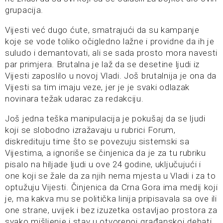
grupacija.
Vijesti već dugo ćute, smatrajući da su kampanje
koje se vode toliko očigledno lažne i providne da ih je
suludo i demantovati, ali se sada prosto mora navesti
par primjera. Brutalna je laž da se desetine ljudi iz
Vijesti zaposlilo u novoj Vladi. Još brutalnija je ona da
Vijesti sa tim imaju veze, jer je je svaki odlazak
novinara težak udarac za redakciju.
Još jedna teška manipulacija je pokušaj da se ljudi
koji se slobodno izražavaju u rubrici Forum,
diskredituju time što se povezuju sistemski sa
Vijestima, a ignoriše se činjenica da je za tu rubriku
pisalo na hiljade ljudi u ove 24 godine, uključujući i
one koji se žale da za njih nema mjesta u Vladi i za to
optužuju Vijesti. Činjenica da Crna Gora ima medij koji
je, ma kakva mu se politička linija pripisavala sa ove ili
one strane, uvijek i bez izuzetka ostavljao prostora za
svako mišljenje i stav u otvorenoj građanskoj debati