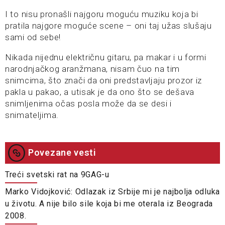
I to nisu pronašli najgoru moguću muziku koja bi
pratila najgore moguće scene – oni taj užas slušaju
sami od sebe!
Nikada nijednu električnu gitaru, pa makar i u formi
narodnjačkog aranžmana, nisam čuo na tim
snimcima, što znači da oni predstavljaju prozor iz
pakla u pakao, a utisak je da ono što se dešava
snimljenima očas posla može da se desi i
snimateljima.
Povezane vesti
Treći svetski rat na 9GAG-u
Marko Vidojković: Odlazak iz Srbije mi je najbolja odluka
u životu. A nije bilo sile koja bi me oterala iz Beograda
2008.