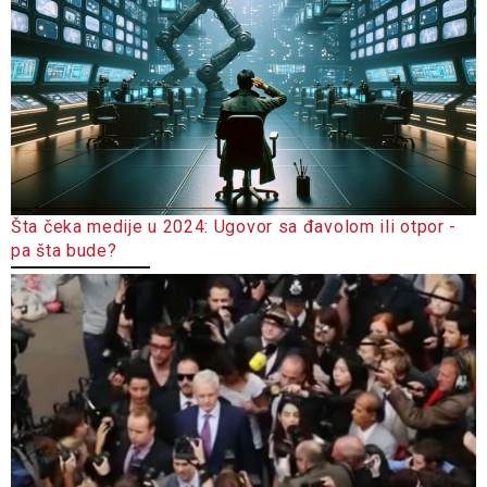
Šta čeka medije u 2024: Ugovor sa đavolom ili otpor -
pa šta bude?