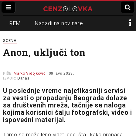
REM
Napadi na novinare
Zvučni top
Crna Gora
N1
SCENA
Anon, uključi ton
Propaganda
Lokalni mediji
Informer
Slavko Ćuruvija
PIŠE:
Marko Vidojković
| 09. avg 2023.
IZVOR:
Danas
U poslednje vreme najefikasniji servisi
za vesti o propadanju Beograda dolaze
sa društvenih mreža, tačnije sa naloga
kojima korisnici šalju fotografski, video i
ispovedni materijal.
Tamo se može lepo videti gde, šta i kako propada,