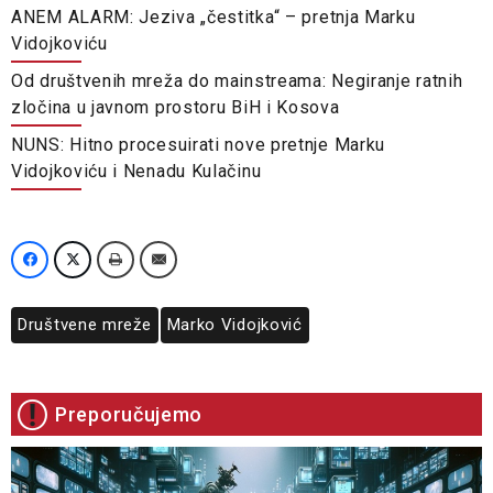
ANEM ALARM: Jeziva „čestitka“ – pretnja Marku
Vidojkoviću
Od društvenih mreža do mainstreama: Negiranje ratnih
zločina u javnom prostoru BiH i Kosova
NUNS: Hitno procesuirati nove pretnje Marku
Vidojkoviću i Nenadu Kulačinu
Društvene mreže
Marko Vidojković
Preporučujemo