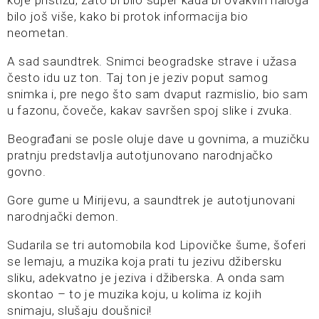
koje pristižu, zato bi bilo super kada bi ovakvih naloga
bilo još više, kako bi protok informacija bio
neometan.
A sad saundtrek. Snimci beogradske strave i užasa
često idu uz ton. Taj ton je jeziv poput samog
snimka i, pre nego što sam dvaput razmislio, bio sam
u fazonu, čoveče, kakav savršen spoj slike i zvuka.
Beograđani se posle oluje dave u govnima, a muzičku
pratnju predstavlja autotjunovano narodnjačko
govno.
Gore gume u Mirijevu, a saundtrek je autotjunovani
narodnjački demon.
Sudarila se tri automobila kod Lipovičke šume, šoferi
se lemaju, a muzika koja prati tu jezivu džibersku
sliku, adekvatno je jeziva i džiberska. A onda sam
skontao – to je muzika koju, u kolima iz kojih
snimaju, slušaju doušnici!