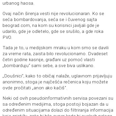
urbanog haosa.
Ovaj način širenja vesti nije revolucionaran. Ko se
seća bombardovanja, seća se i čuvenog sajta
beograd.com, na kom su korisnici javljali gde je
udarilo, gde je odletelo, gde se srušilo, a gde roka
PVO.
Tada je to, u medijskom mraku u kom smo se davili
za vreme rata, zaista bilo revolucionarno. Dvadeset
četiri godine kasnije, građani uz pomoć vlasti
„bombarduju“ sami sebe, a sve biva uslikano.
„Doušnici“, kako to običaj nalaže, uglavnom prijavljuju
anonimno, stoga je najčešća rečenica koju možete
ovde pročitati „anon ako kačiš“.
Neki od ovih pseudoinformativnih servisa povezani su
sa određenim medijima, stoga postoji bojazan da u
određenim situacijama dolazi do filtriranja informacija