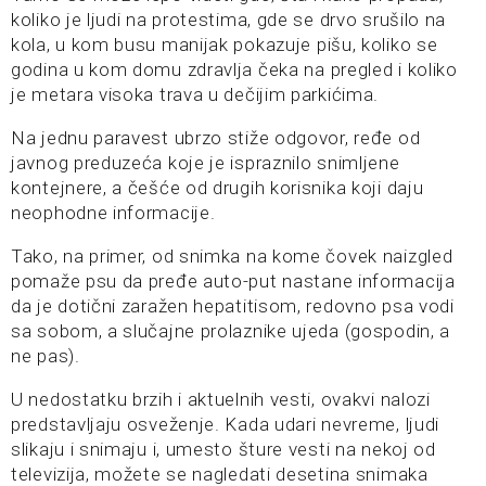
koliko je ljudi na protestima, gde se drvo srušilo na
kola, u kom busu manijak pokazuje pišu, koliko se
godina u kom domu zdravlja čeka na pregled i koliko
je metara visoka trava u dečijim parkićima.
Na jednu paravest ubrzo stiže odgovor, ređe od
javnog preduzeća koje je ispraznilo snimljene
kontejnere, a češće od drugih korisnika koji daju
neophodne informacije.
Tako, na primer, od snimka na kome čovek naizgled
pomaže psu da pređe auto-put nastane informacija
da je dotični zaražen hepatitisom, redovno psa vodi
sa sobom, a slučajne prolaznike ujeda (gospodin, a
ne pas).
U nedostatku brzih i aktuelnih vesti, ovakvi nalozi
predstavljaju osveženje. Kada udari nevreme, ljudi
slikaju i snimaju i, umesto šture vesti na nekoj od
televizija, možete se nagledati desetina snimaka