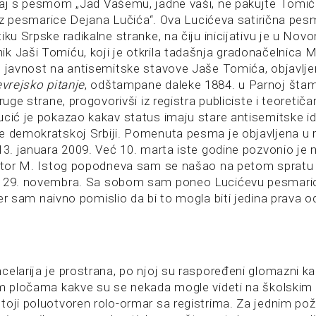
čaj s pesmom „Jad Vašemu, jadne vaši, ne pakujte Tomić J
 „Iz pesmarice Dejana Lučića“. Ova Lucićeva satirična pesm
iku Srpske radikalne stranke, na čiju inicijativu je u No
k Jaši Tomiću, koji je otkrila tadašnja gradonačelnica M
o javnost na antisemitske stavove Jaše Tomića, objavlje
vrejsko pitanje
, odštampane daleke 1884. u Parnoj štamp
ruge strane, progovorivši iz registra publiciste i teoretič
ucić je pokazao kakav status imaju stare antisemitske id
e demokratskoj Srbiji. Pomenuta pesma je objavljena u rub
 13. januara 2009. Već 10. marta iste godine pozvonio je 
ektor M. Istog popodneva sam se našao na petom spratu S
e 29. novembra. Sa sobom sam poneo Lucićevu pesmar
jer sam naivno pomislio da bi to mogla biti jedina prava 
elarija je prostrana, po njoj su raspoređeni glomazni kan
im pločama kakve su se nekada mogle videti na školskim
toji poluotvoren rolo-ormar sa registrima. Za jednim po