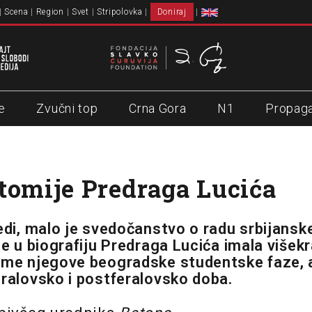
Scena
Region
Svet
Stripolovka
Doniraj
e
Zvučni top
Crna Gora
N1
Propag
tomije Predraga Lucića
edi, malo je svedočanstvo o radu srbijanske
je u biografiju Predraga Lucića imala višekra
eme njegove beogradske studentske faze,
eralovsko i postferalovsko doba.