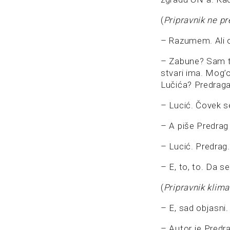
(
Pripravnik ne pre
– Razumem. Ali o
– Zabune? Sam ti
stvari ima. Mog’
Lučića? Predraga
– Lucić. Čovek s
– A piše Predrag
– Lucić. Predrag.
– E, to, to. Da se 
(
Pripravnik klima
– E, sad objasni
– Autor je Predra