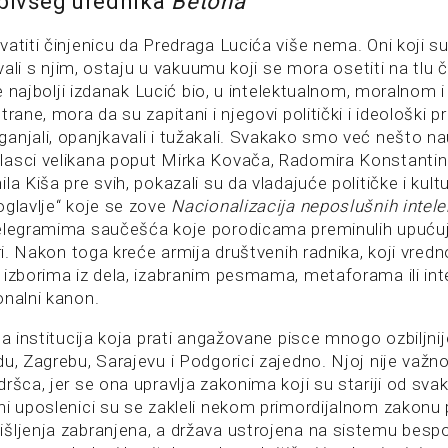
 bivšeg urednika
Betona
atiti činjenicu da Predraga Lucića više nema. Oni koji su
ivali s njim, ostaju u vakuumu koji se mora osetiti na tlu 
 je najbolji izdanak Lucić bio, u intelektualnom, moralnom 
rane, mora da su zapitani i njegovi politički i ideološki pro
anjali, opanjkavali i tužakali. Svakako smo već nešto na
asci velikana poput Mirka Kovača, Radomira Konstantin
la Kiša pre svih, pokazali su da vladajuće političke i kult
oglavlje“ koje se zove
Nacionalizacija neposlušnih intel
elegramima saučešća koje porodicama preminulih upućuj
tri. Nakon toga kreće armija društvenih radnika, koji vred
 izborima iz dela, izabranim pesmama, metaforama ili int
onalni kanon.
na institucija koja prati angažovane pisce mnogo ozbiljnij
u, Zagrebu, Sarajevu i Podgorici zajedno. Njoj nije važno
ršca, jer se ona upravlja zakonima koji su stariji od sva
ni uposlenici su se zakleli nekom primordijalnom zakonu
šljenja zabranjena, a država ustrojena na sistemu bes