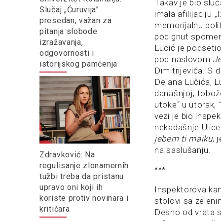
Takav je bio slu
Slučaj „Ćuruvija”
imala afilijaciju
presedan, važan za
memorijalnu polit
pitanja slobode
podignut spomeni
izražavanja,
Lucić je podseti
odgovornosti i
pod naslovom
Je
istorijskog pamćenja
Dimitrijevića. S d
Dejana Lučića, L
današnjoj, tobož
utoke“ u utorak,
vezi je bio insp
nekadašnje Ulic
jebem ti maiku
, 
na saslušanju.
Zdravković: Na
regulisanje zlonamernih
***
tužbi treba da pristanu
upravo oni koji ih
Inspektorova kanc
koriste protiv novinara i
stolovi sa zelen
kritičara
Desno od vrata s