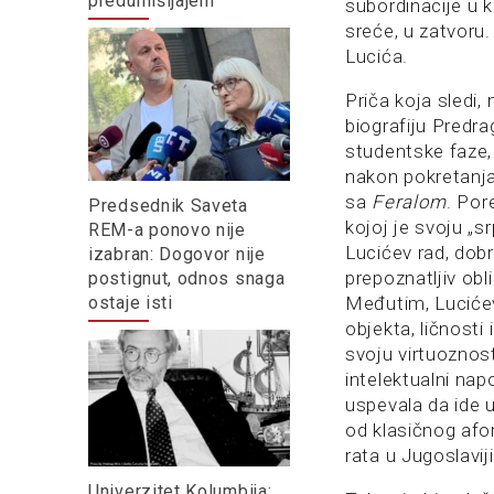
predumišljajem
subordinacije u ko
sreće, u zatvoru. 
Lucića.
Priča koja sledi,
biografiju Predra
studentske faze,
nakon pokretanj
sa
Feralom
. Por
Predsednik Saveta
kojoj je svoju „sr
REM-a ponovo nije
Lucićev rad, dobr
izabran: Dogovor nije
prepoznatljiv obl
postignut, odnos snaga
ostaje isti
Međutim, Lucićev 
objekta, ličnosti
svoju virtuoznost
intelektualni napo
uspevala da ide u
od klasičnog afo
rata u Jugoslaviji
Univerzitet Kolumbija: