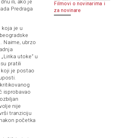
dnu ili, ako je
Filmovi o novinarima i
i rada Predraga
za novinare
 koja je u
e beogradske
a. Naime, ubrzo
radnja
 „Lirika utoke“ u
su pratili
 koji je postao
uposti.
 kritikovanog
ić isprobavao
ozbiljan
volje nije
rši tranziciju
e nakon početka