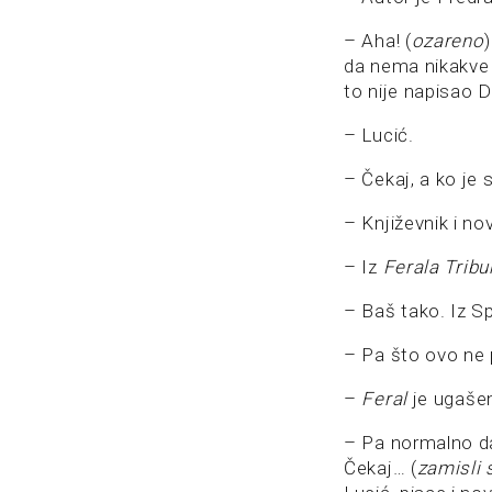
– Aha! (
ozareno
da nema nikakve 
to nije napisao 
– Lucić.
– Čekaj, a ko je 
– Književnik i no
– Iz
Ferala Trib
– Baš tako. Iz Sp
– Pa što ovo ne 
–
Feral
je ugašen
– Pa normalno da
Čekaj… (
zamisli 