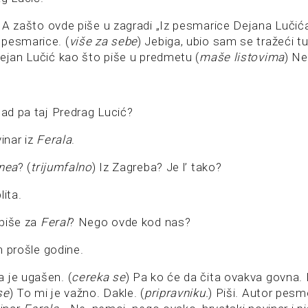
) A zašto ovde piše u zagradi „Iz pesmarice Dejana Lučića“
pesmarice. (
više za sebe
) Jebiga, ubio sam se tražeći 
Dejan Lučić kao što piše u predmetu (
maše listovima
) N
sad pa taj Predrag Lucić?
vinar iz
Ferala
.
unea
? (
trijumfalno
) Iz Zagreba? Je l’ tako?
lita.
piše za
Feral
? Nego ovde kod nas?
 prošle godine.
 je ugašen. (
cereka se
) Pa ko će da čita ovakva govna. N
se
) To mi je važno. Dakle. (
pripravniku.
) Piši. Autor pesm