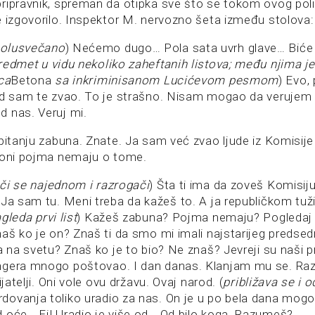
ripravnik, spreman da otipka sve što se tokom ovog pol
e izgovorilo. Inspektor M. nervozno šeta između stolova:
olusvečano
) Nećemo dugo… Pola sata uvrh glave… Biće
edmet u vidu nekoliko zaheftanih listova; među njima j
ca
Betona
sa inkriminisanom Lucićevom pesmom
) Evo,
ad sam te zvao. To je strašno. Nisam mogao da verujem
 nas. Veruj mi.
 pitanju zabuna. Znate. Ja sam već zvao ljude iz Komisije
 oni pojma nemaju o tome.
či se najednom
i razrogači
) Šta ti ima da zoveš Komisiju
 Ja sam tu. Meni treba da kažeš to. A ja republičkom tuži
gleda prvi list
) Kažeš zabuna? Pojma nemaju? Pogledaj 
naš ko je on? Znaš ti da smo mi imali najstarijeg predse
 na svetu? Znaš ko je to bio? Ne znaš? Jevreji su naši prija
ngera mnogo poštovao. I dan danas. Klanjam mu se. Raz
ijatelji. Oni vole ovu državu. Ovaj narod. (
približava se i 
ovanja toliko uradio za nas. On je u po bela dana mogo
 oće… Ej! Uradio je više od… Od bilo koga. Razumeš?