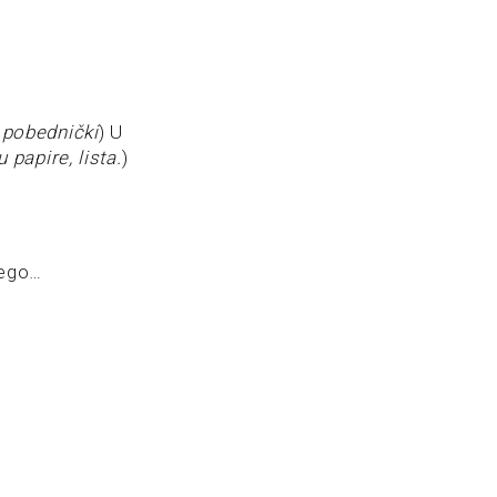
pobednički
) U
 papire, lista.
)
Nego…