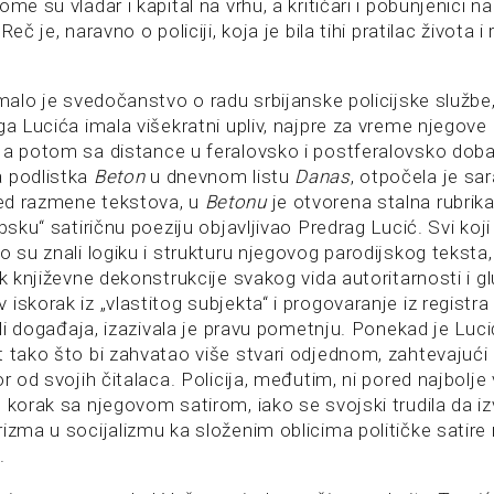
me su vladar i kapital na vrhu, a kritičari i pobunjenici na 
Reč je, naravno o policiji, koja je bila tihi pratilac života 
 malo je svedočanstvo o radu srbijanske policijske službe,
ga Lucića imala višekratni upliv, najpre za vreme njegov
 a potom sa distance u feralovsko i postferalovsko dob
a podlistka
Beton
u dnevnom listu
Danas
, otpočela je sa
ed razmene tekstova, u
Betonu
je otvorena stalna rubrika
psku“ satiričnu poeziju objavljivao Predrag Lucić. Svi koji 
o su znali logiku i strukturu njegovog parodijskog teksta,
ik književne dekonstrukcije svakog vida autoritarnosti i gl
iskorak iz „vlastitog subjekta“ i progovaranje iz registra
 ili događaja, izazivala je pravu pometnju. Ponekad je Luc
 tako što bi zahvatao više stvari odjednom, zahtevajući 
r od svojih čitalaca. Policija, međutim, ni pored najbolje 
 korak sa njegovom satirom, iako se svojski trudila da izv
rizma u socijalizmu ka složenim oblicima političke satir
.