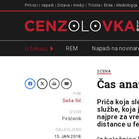
Pritisci i napadi
Država i mediji
Tržište
Etika
Mediologija
REM
Napadi na novinar
U fokusu
Slavko Ćuruvija
SCENA
Čas ana
PIŠE
Saša Ilić
Priča koja sl
službe, koja 
IZVOR
najpre za vr
Peščanik
distance u f
OBJAVLJENO
15. JAN 2018.