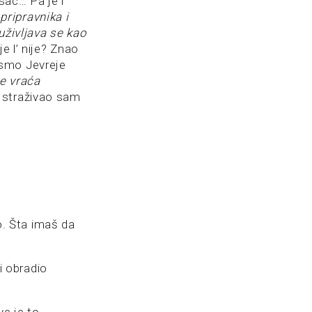
sac… Pa je l’
pripravnika i
uživljava se kao
e l’ nije? Znao
 smo Jevreje
e vraća
 Istraživao sam
no. Šta imaš da
ki obradio