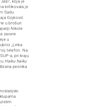
aši“, koja je
a kritikovala je
vom Sadu
aja Gojković.
ne u brošuri
ariji Nikole
ara zavere
eje u
rici „Lirika
moj telefon. Na
UP-a, pri kraju
icu
Haiku haiku
odbrana pesnika
celarijski
 klupama.
žutelim