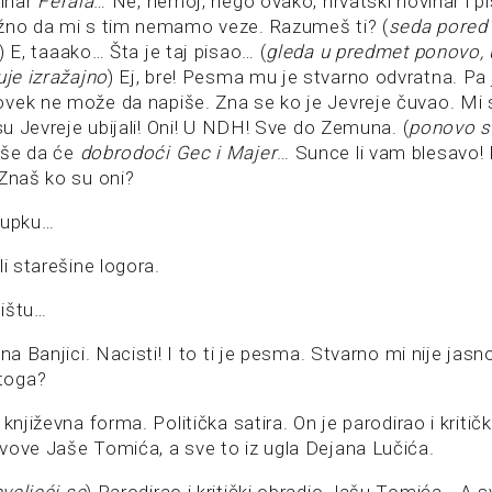
vinar
Ferala
… Ne, nemoj, nego ovako, hrvatski novinar i pi
žno da mi s tim nemamo veze. Razumeš ti? (
seda pored 
) E, taaako… Šta je taj pisao… (
gleda u predmet ponovo, 
uje izražajno
) Ej, bre! Pesma mu je stvarno odvratna. Pa j
vek ne može da napiše. Zna se ko je Jevreje čuvao. Mi
 su Jevreje ubijali! Oni! U NDH! Sve do Zemuna. (
ponovo s
iše da će
dobrodoći Gec i Majer
… Sunce li vam blesavo!
 Znaš ko su oni?
gupku…
li starešine logora.
mištu…
 na Banjici. Nacisti! I to ti je pesma. Stvarno mi nije jas
toga?
književna forma. Politička satira. On je parodirao i kritič
vove Jaše Tomića, a sve to iz ugla Dejana Lučića.