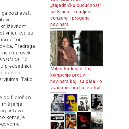
„zajedničku budućnost”
sa Kinom, zemljom
 ga poznavali,
cenzure i progona
čitave
novinara
i književnom
tivnici, koji su
učili o tom
ovića, Predraga
urne elite uvek
ektualaca
. To
u predsednici,
Milan Radonjić: Cilj
no rade na
kampanje protiv
ervjuima. Tako
novinara koji su pisali o
zvučnom oružju je strah
e od filoloških
 mišljenje
kog ustava i
 po kome je
pogovorne