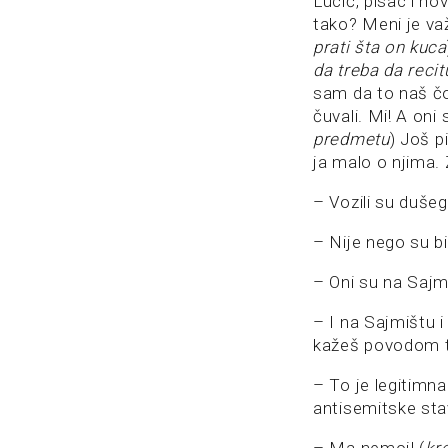
Lucić, pisac i no
tako? Meni je va
prati šta on kuca
da treba da recit
sam da to naš čo
čuvali. Mi! A oni
predmetu
) Još p
ja malo o njima.
– Vozili su duše
– Nije nego su bi
– Oni su na Saj
– I na Sajmištu i
kažeš povodom 
– To je legitimna 
antisemitske sta