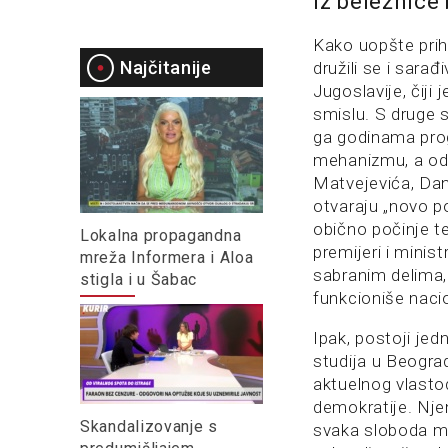
Iz beležnice
Kako uopšte prihv
Najčitanije
družili se i sarađ
Jugoslavije, čiji
smislu. S druge st
ga godinama prog
mehanizmu, a odl
Matvejevića, Dani
otvaraju „novo p
obično počinje t
Lokalna propagandna
premijeri i minis
mreža Informera i Aloa
sabranim delima,
stigla i u Šabac
funkcioniše naci
Ipak, postoji jed
studija u Beograd
aktuelnog vlastod
demokratije. Nje
Skandalizovanje s
svaka sloboda mi