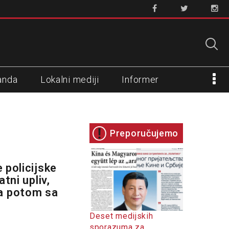
anda
Lokalni mediji
Informer
Preporučujemo
 policijske
tni upliv,
 a potom sa
Deset medijskih
sporazuma za