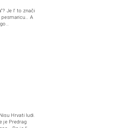
? Je l’ to znači
tu pesmaricu… A
ego…
isu Hrvati ludi.
e je Predrag