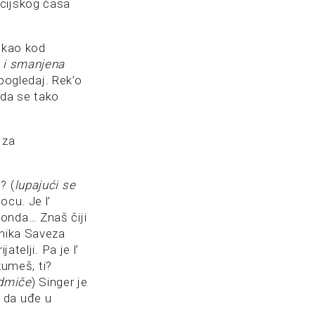
icijskog časa
 kao kod
e i smanjena
 pogledaj. Rek’o
 da se tako
 za
? (
lupajući se
ocu. Je l’
onda… Znaš čiji
dnika Saveza
telji. Pa je l’
umeš, ti?
odmiče
) Singer je
 da uđe u