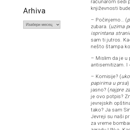
računarom sedi p
književnosti bud
Arhiva
– Počinjemo… (
p
Arhiva
zubara. (
uzima pr
isprintana strani
sam ti jutros. K
nešto štampa kod
– Mislim da je u
antisemitizam. I
– Komisije? (
uko
papirima u prsa
)
jasno? (
najpre za
je ovo potpis? Z
jevrejskih opština
tako? Ja sam Si
Jevreji su naši pr
za vreme bombard
zgradu UN-a. Kad