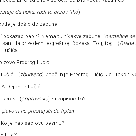
staje da tipka, radi to brzo i tiho
)
vde je došlo do zabune.
 pokazao papir? Nema tu nikakve zabune. (
osmehne se 
o sam da privedem pogrešnog čoveka. Tog, tog… (
Gleda u
 Lučića.
e zove Predrag Lucić.
 Lučić… (
zbunjeno
) Znači nije Predrag Lučić. Je l tako? 
 A Dejan je Lučić.
ispravi. (
pripravniku
) Si zapisao to?
 glavom ne prestajući da tipka
)
. Ko je napisao ovu pesmu?
g Lucić.