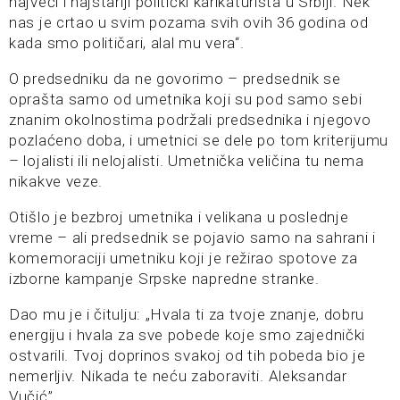
najveći i najstariji politički karikaturista u Srbiji. Nek
nas je crtao u svim pozama svih ovih 36 godina od
kada smo političari, alal mu vera“.
O predsedniku da ne govorimo – predsednik se
oprašta samo od umetnika koji su pod samo sebi
znanim okolnostima podržali predsednika i njegovo
pozlaćeno doba, i umetnici se dele po tom kriterijumu
– lojalisti ili nelojalisti. Umetnička veličina tu nema
nikakve veze.
Otišlo je bezbroj umetnika i velikana u poslednje
vreme – ali predsednik se pojavio samo na sahrani i
komemoraciji umetniku koji je režirao spotove za
izborne kampanje Srpske napredne stranke.
Dao mu je i čitulju: „Hvala ti za tvoje znanje, dobru
energiju i hvala za sve pobede koje smo zajednički
ostvarili. Tvoj doprinos svakoj od tih pobeda bio je
nemerljiv. Nikada te neću zaboraviti. Aleksandar
Vučić”.