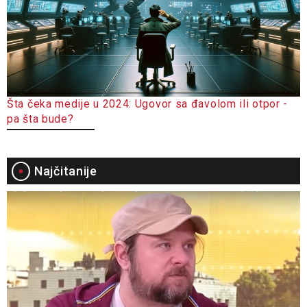
Šta čeka medije u 2024: Ugovor sa đavolom ili otpor -
pa šta bude?
Najčitanije