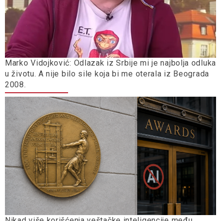
Marko Vidojković: Odlazak iz Srbije mi je najbolja odluka
u životu. A nije bilo sile koja bi me oterala iz Beograda
2008.
Nikad više korišćenja veštačke inteligencije među