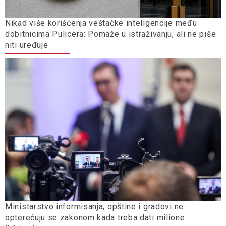
Nikad više korišćenja veštačke inteligencije među
dobitnicima Pulicera: Pomaže u istraživanju, ali ne piše
niti uređuje
Ministarstvo informisanja, opštine i gradovi ne
opterećuju se zakonom kada treba dati milione