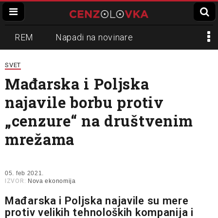
REM
Napadi na novinare
Zvučni top
Crna Gora
N1
SVET
Mađarska i Poljska
Propaganda
Lokalni mediji
najavile borbu protiv
Informer
Slavko Ćuruvija
„cenzure“ na društvenim
mrežama
05. feb 2021.
IZVOR:
Nova ekonomija
Mađarska i Poljska najavile su mere
protiv velikih tehnoloških kompanija i