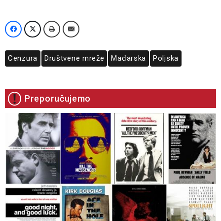
Cenzura
Društvene mreže
Mađarska
Poljska
Preporučujemo