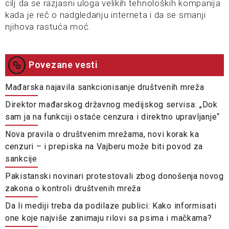
cilj da se razjasni uloga velikih tehnoloških kompanija
kada je reč o nadgledanju interneta i da se smanji
njihova rastuća moć.
Povezane vesti
Mađarska najavila sankcionisanje društvenih mreža
Direktor mađarskog državnog medijskog servisa: „Dok
sam ja na funkciji ostaće cenzura i direktno upravljanje“
Nova pravila o društvenim mrežama, novi korak ka
cenzuri – i prepiska na Vajberu može biti povod za
sankcije
Pakistanski novinari protestovali zbog donošenja novog
zakona o kontroli društvenih mreža
Da li mediji treba da podilaze publici: Kako informisati
one koje najviše zanimaju rilovi sa psima i mačkama?