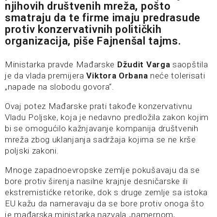
njihovih društvenih mreža, pošto
smatraju da te firme imaju predrasude
protiv konzervativnih političkih
organizacija, piše
Fajnenšal tajms
.
Ministarka pravde Mađarske
Džudit Varga
saopštila
je da vlada premijera
Viktora Orbana
neće tolerisati
„napade na slobodu govora“.
Ovaj potez Mađarske prati takođe konzervativnu
Vladu Poljske, koja je nedavno predložila zakon kojim
bi se omogućilo kažnjavanje kompanija društvenih
mreža zbog uklanjanja sadržaja kojima se ne krše
poljski zakoni.
Mnoge zapadnoevropske zemlje pokušavaju da se
bore protiv širenja nasilne krajnje desničarske ili
ekstremistićke retorike, dok s druge zemlje sa istoka
EU kažu da nameravaju da se bore protiv onoga što
je mađarska ministarka nazvala „namernom,