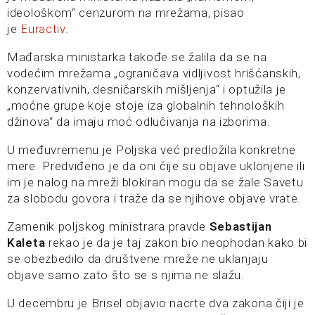
ideološkom“ cenzurom na mrežama, pisao
je
Euractiv
.
Mađarska ministarka takođe se žalila da se na
vodećim mrežama „ograničava vidljivost hrišćanskih,
konzervativnih, desničarskih mišljenja“ i optužila je
„moćne grupe koje stoje iza globalnih tehnoloških
džinova“ da imaju moć odlučivanja na izborima.
U međuvremenu je Poljska već predložila konkretne
mere. Predviđeno je da oni čije su objave uklonjene ili
im je nalog na mreži blokiran mogu da se žale Savetu
za slobodu govora i traže da se njihove objave vrate.
Zamenik poljskog ministrara pravde
Sebastijan
Kaleta
rekao je da je taj zakon bio neophodan kako bi
se obezbedilo da društvene mreže ne uklanjaju
objave samo zato što se s njima ne slažu.
U decembru je Brisel objavio nacrte dva zakona čiji je