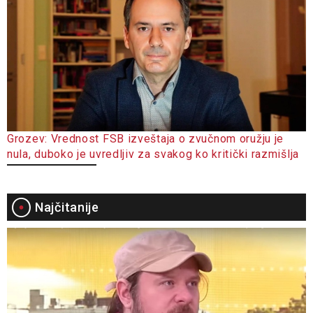
Grozev: Vrednost FSB izveštaja o zvučnom oružju je
nula, duboko je uvredljiv za svakog ko kritički razmišlja
Najčitanije