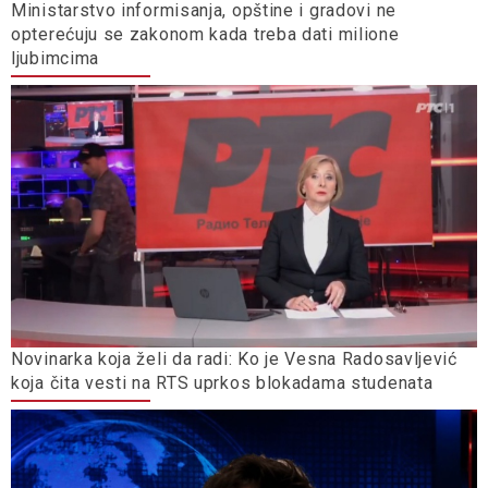
Ministarstvo informisanja, opštine i gradovi ne
opterećuju se zakonom kada treba dati milione
ljubimcima
Novinarka koja želi da radi: Ko je Vesna Radosavljević
koja čita vesti na RTS uprkos blokadama studenata