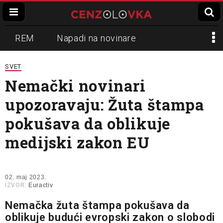
REM
Napadi na novinare
Zvučni top
Crna Gora
N1
SVET
Nemački novinari
Propaganda
Lokalni mediji
upozoravaju: Žuta štampa
Informer
Slavko Ćuruvija
pokušava da oblikuje
medijski zakon EU
02. maj 2023.
IZVOR:
Euractiv
Nemačka žuta štampa pokušava da
oblikuje budući evropski zakon o slobodi