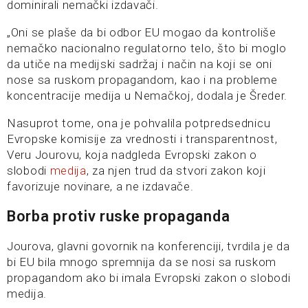
dominirali nemački izdavači.
„Oni se plaše da bi odbor EU mogao da kontroliše
nemačko nacionalno regulatorno telo, što bi moglo
da utiče na medijski sadržaj i način na koji se oni
nose sa ruskom propagandom, kao i na probleme
koncentracije medija u Nemačkoj, dodala je Šreder.
Nasuprot tome, ona je pohvalila potpredsednicu
Evropske komisije za vrednosti i transparentnost,
Veru Jourovu, koja nadgleda Evropski zakon o
slobodi
medija
, za njen trud da stvori zakon koji
favorizuje novinare, a ne izdavače.
Borba protiv ruske propaganda
Jourova, glavni govornik na konferenciji, tvrdila je da
bi EU bila mnogo spremnija da se nosi sa ruskom
propagandom ako bi imala Evropski zakon o slobodi
medija.