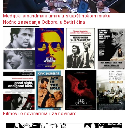
Medijski amandmani umiru u skupštinskom mraku:
Noćno zasedanje Odbora, u četiri čina
Filmovi o novinarima i za novinare