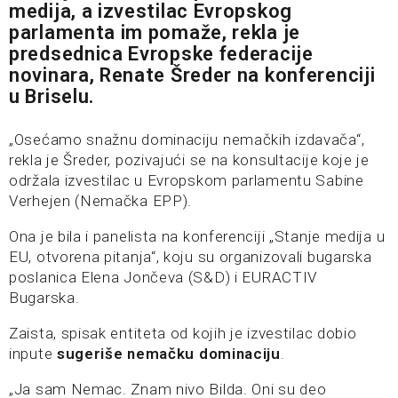
medija, a izvestilac Evropskog
parlamenta im pomaže, rekla je
predsednica Evropske federacije
novinara, Renate Šreder na konferenciji
u Briselu.
„Osećamo snažnu dominaciju nemačkih izdavača“,
rekla je Šreder, pozivajući se na konsultacije koje je
održala izvestilac u Evropskom parlamentu Sabine
Verhejen (Nemačka EPP).
Ona je bila i panelista na konferenciji „Stanje medija u
EU, otvorena pitanja“, koju su organizovali bugarska
poslanica Elena Jončeva (S&D) i EURACTIV
Bugarska.
Zaista, spisak entiteta od kojih je izvestilac dobio
inpute
sugeriše nemačku dominaciju
.
„Ja sam Nemac. Znam nivo Bilda. Oni su deo