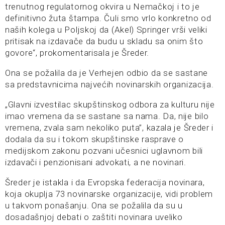
trenutnog regulatornog okvira u Nemačkoj i to je
definitivno žuta štampa. Čuli smo vrlo konkretno od
naših kolega u Poljskoj da (Akel) Springer vrši veliki
pritisak na izdavače da budu u skladu sa onim što
govore“, prokomentarisala je Šreder.
Ona se požalila da je Verhejen odbio da se sastane
sa predstavnicima najvećih novinarskih organizacija.
„Glavni izvestilac skupštinskog odbora za kulturu nije
imao vremena da se sastane sa nama. Da, nije bilo
vremena, zvala sam nekoliko puta”, kazala je Šreder i
dodala da su i tokom skupštinske rasprave o
medijskom zakonu pozvani učesnici uglavnom bili
izdavači i penzionisani advokati, a ne novinari.
Šreder je istakla i da Evropska federacija novinara,
koja okuplja 73 novinarske organizacije, vidi problem
u takvom ponašanju. Ona se požalila da su u
dosadašnjoj debati o zaštiti novinara uveliko