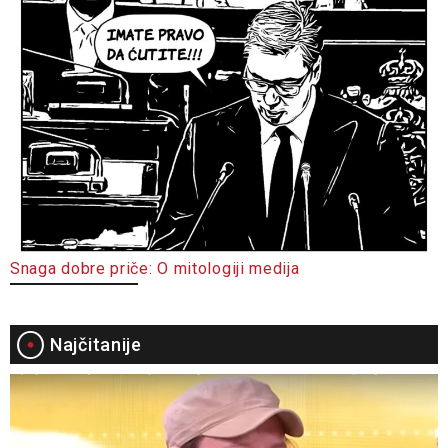
Snaga dobre priče: O mitologiji medija
Najčitanije