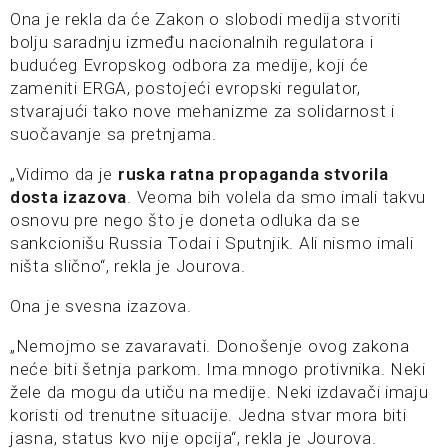
Ona je rekla da će Zakon o slobodi medija stvoriti
bolju saradnju između nacionalnih regulatora i
budućeg Evropskog odbora za medije, koji će
zameniti ERGA, postojeći evropski regulator,
stvarajući tako nove mehanizme za solidarnost i
suočavanje sa pretnjama.
„Vidimo da je
ruska ratna propaganda stvorila
dosta izazova
. Veoma bih volela da smo imali takvu
osnovu pre nego što je doneta odluka da se
sankcionišu Russia Todai i Sputnjik. Ali nismo imali
ništa slično“, rekla je Jourova.
Ona je svesna izazova.
„Nemojmo se zavaravati. Donošenje ovog zakona
neće biti šetnja parkom. Ima mnogo protivnika. Neki
žele da mogu da utiču na medije. Neki izdavači imaju
koristi od trenutne situacije. Jedna stvar mora biti
jasna, status kvo nije opcija“, rekla je Jourova.