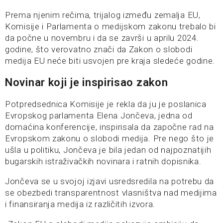
Prema njenim rečima, trijalog između zemalja EU,
Komisije i Parlamenta o medijskom zakonu trebalo bi
da počne u novembru i da se završi u aprilu 2024.
godine, što verovatno znači da Zakon o slobodi
medija EU neće biti usvojen pre kraja sledeće godine.
Novinar koji je inspirisao zakon
Potpredsednica Komisije je rekla da ju je poslanica
Evropskog parlamenta Elena Jončeva, jedna od
domaćina konferencije, inspirisala da započne rad na
Evropskom zakonu o slobodi medija. Pre nego što je
ušla u politiku, Jončeva je bila jedan od najpoznatijih
bugarskih istraživačkih novinara i ratnih dopisnika.
Jončeva se u svojoj izjavi usredsredila na potrebu da
se obezbedi transparentnost vlasništva nad medijima
i finansiranja medija iz različitih izvora.