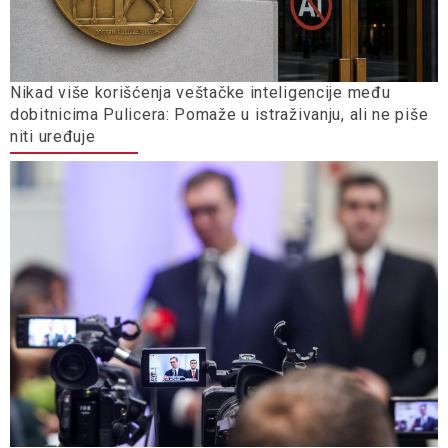
Nikad više korišćenja veštačke inteligencije među
dobitnicima Pulicera: Pomaže u istraživanju, ali ne piše
niti uređuje