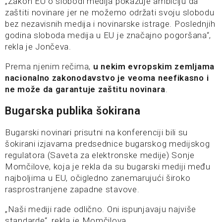
„Zakon EU o slobodi medija pokazuje ambiciju da
zaštiti novinare jer ne možemo održati svoju slobodu
bez nezavisnih medija i novinarske istrage. Poslednjih
godina sloboda medija u EU je značajno pogoršana“,
rekla je Jončeva.
Prema njenim rečima,
u nekim evropskim zemljama
nacionalno zakonodavstvo je veoma neefikasno i
ne može da garantuje zaštitu novinara
.
Bugarska publika šokirana
Bugarski novinari prisutni na konferenciji bili su
šokirani izjavama predsednice bugarskog medijskog
regulatora (Saveta za elektronske medije) Sonje
Momčilove, koja je rekla da su bugarski mediji među
najboljima u EU, očigledno zanemarujući široko
rasprostranjene zapadne stavove.
„Naši mediji rade odlično. Oni ispunjavaju najviše
standarde“, rekla je Momčilova.