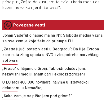
principu: „Zašto da kupujem televiziju kada mogu da
kupim nekoliko njenih šefova?“.
Povezane vesti
Johan Vadeful o napadima na N1: Sloboda medija važna
za sve zemlje koje žele da pristupe EU
„Zastrašujući potez vlasti u Beogradu“: Da li je Evropa
zabrinuta zbog upada u NVO i zloupotrebe norveškog
softvera
„Prese“ o litijumu u Srbiji: Tabloidi oduševljeni,
nezavisni mediji, analitičari i ekolozi zgroženi
U EU radi 400.000 novinara, najviše u izdavačkoj
delatnosti u Nemačkoj
„Kako Vam je sa pištoljem pod grlom?“