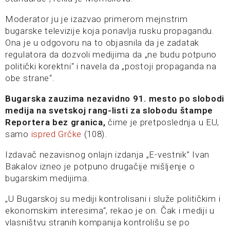
Moderator ju je izazvao primerom mejnstrim
bugarske televizije koja ponavlja rusku propagandu.
Ona je u odgovoru na to objasnila da je zadatak
regulatora da dozvoli medijima da „ne budu potpuno
politički korektni“ i navela da „postoji propaganda na
obe strane“.
Bugarska zauzima nezavidno 91. mesto po slobodi
medija na svetskoj rang-listi za slobodu štampe
Reportera bez granica,
čime je pretposlednja u EU,
samo
ispred Grčke
(108).
Izdavač nezavisnog onlajn izdanja „E-vestnik” Ivan
Bakalov izneo je potpuno drugačije mišljenje o
bugarskim medijima.
„U Bugarskoj su mediji kontrolisani i služe političkim i
ekonomskim interesima“, rekao je on. Čak i mediji u
vlasništvu stranih kompanija kontrolišu se po