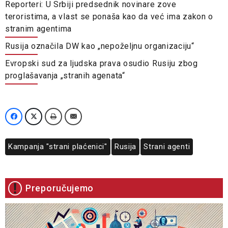
Reporteri: U Srbiji predsednik novinare zove
teroristima, a vlast se ponaša kao da već ima zakon o
stranim agentima
Rusija označila DW kao „nepoželjnu organizaciju“
Evropski sud za ljudska prava osudio Rusiju zbog
proglašavanja „stranih agenata“
Kampanja "strani plaćenici"
Rusija
Strani agenti
Preporučujemo