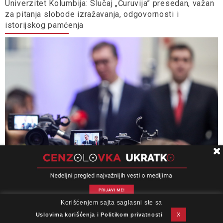
Univerzitet Kolumbija: Slučaj „Ćuruvija” presedan, važan
za pitanja slobode izražavanja, odgovornosti i
istorijskog pamćenja
Ministarstvo informisanja, opštine i gradovi ne
opterećuju se zakonom kada treba dati milione
Korišćenjem sajta saglasni ste sa
O nama
Impresum
Podrška
Kontakt
Newsletter
ljubimcima
Uslovi korišćenja
Uslovima korišćenja i Politikom privatnosti
X