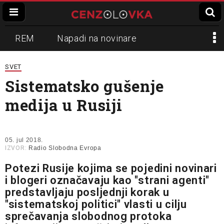
REM
Napadi na novinare
Zvučni top
Crna Gora
N1
SVET
Sistematsko gušenje
Propaganda
Lokalni mediji
medija u Rusiji
Informer
Slavko Ćuruvija
05. jul 2018.
IZVOR:
Radio Slobodna Evropa
Potezi Rusije kojima se pojedini novinari
i blogeri označavaju kao "strani agenti"
predstavljaju posljednji korak u
"sistematskoj politici" vlasti u cilju
sprečavanja slobodnog protoka