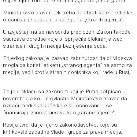
objavljuju informacije stranih agenata „neće „patiti“.
Ministarstvo pravde tek treba da utvrdi koje medijske
organizacije spadaju u kategoriju „stranih agenta“.
U izvještajima se navodi da predloženi Zakon takođe
sadržava odredbe koje bi spriječile blokiranje web
stranica ili drugih medija bez rješenja suda.
Prijedlog zakona je izazvao zabrinutost da bi Moskva
mogla da koristi etiketu „stranog agenta“ ne samo za
medije, već i protiv stranih dopisnika koji rade u Rusiji
.
To je u skladu sa zakonom koji je Putin potpisao u
novembru, a koji je ovlastio Ministarstvo pravde da
označi medijske kuće koje su osnovane ili se
finansiraju iz inostranstva kao „strane agente“.
Rusija tvrdi da je njeno zakonodavstvo, koje su
kritikovale zapadne Vlade i grupe za prava medija,