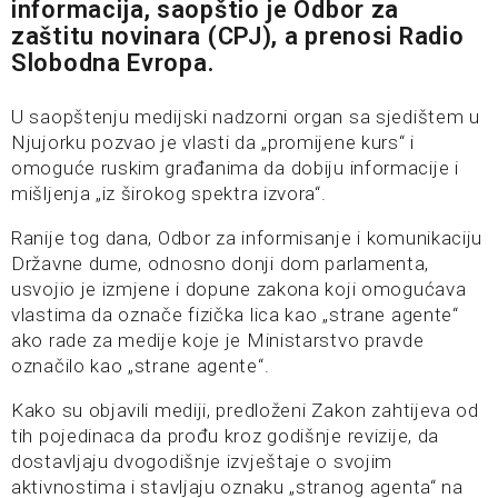
informacija, saopštio je Odbor za
zaštitu novinara (CPJ), a prenosi
Radio
Slobodna Evropa
.
U saopštenju medijski nadzorni organ sa sjedištem u
Njujorku pozvao je vlasti da „promijene kurs“ i
omoguće ruskim građanima da dobiju informacije i
mišljenja „iz širokog spektra izvora“.
Ranije tog dana, Odbor za informisanje i komunikaciju
Državne dume, odnosno donji dom parlamenta,
usvojio je izmjene i dopune zakona koji omogućava
vlastima da označe fizička lica kao „strane agente“
ako rade za medije koje je Ministarstvo pravde
označilo kao „strane agente“.
Kako su objavili mediji, predloženi Zakon zahtijeva od
tih pojedinaca da prođu kroz godišnje revizije, da
dostavljaju dvogodišnje izvještaje o svojim
aktivnostima i stavljaju oznaku „stranog agenta“ na