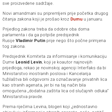
sve proizvedene sadržaje.
Novi amandmani su pripremljeni prije početka drugog
čitanja zakona koji je prošao kroz
Dumu
u januaru.
Prijedlog zakona treba da odobre oba doma
parlamenta i da ga potpiše predsjednik
Rusije
Vladimir Putin
prije nego što počne primjena
tog zakona.
Predsjednik Komiteta za informisanje i komunikaciju
Dume
Leonid Levin
, koji je koautor najnovijih
prijedloga, rekao je novinskoj agenciji Interfaks da bi
Ministarstvo inostranih poslova i Kancelarija
tužilaštva bili odgovorni za označavanje privatnih lica
kao stranih agenata, jer bi na taj način bila
omogućena „dodatna zaštita lica od slučajnih odluka“
Ministarstva pravde.
Prema riječima Levina, blogeri koji „jednostavno