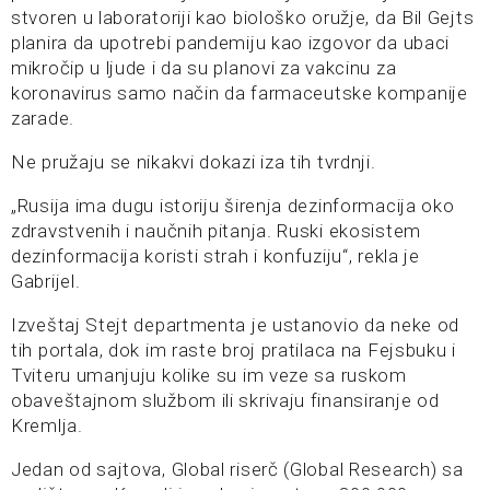
stvoren u laboratoriji kao biološko oružje, da Bil Gejts
planira da upotrebi pandemiju kao izgovor da ubaci
mikročip u ljude i da su planovi za vakcinu za
koronavirus samo način da farmaceutske kompanije
zarade.
Ne pružaju se nikakvi dokazi iza tih tvrdnji.
„Rusija ima dugu istoriju širenja dezinformacija oko
zdravstvenih i naučnih pitanja. Ruski ekosistem
dezinformacija koristi strah i konfuziju“, rekla je
Gabrijel.
Izveštaj Stejt departmenta je ustanovio da neke od
tih portala, dok im raste broj pratilaca na Fejsbuku i
Tviteru umanjuju kolike su im veze sa ruskom
obaveštajnom službom ili skrivaju finansiranje od
Kremlja.
Jedan od sajtova, Global riserč (Global Research) sa