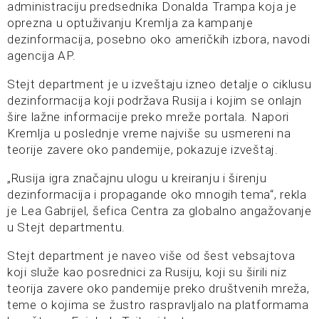
administraciju predsednika Donalda Trampa koja je
oprezna u optuživanju Kremlja za kampanje
dezinformacija, posebno oko američkih izbora, navodi
agencija AP.
Stejt department je u izveštaju izneo detalje o ciklusu
dezinformacija koji podržava Rusija i kojim se onlajn
šire lažne informacije preko mreže portala. Napori
Kremlja u poslednje vreme najviše su usmereni na
teorije zavere oko pandemije, pokazuje izveštaj.
„Rusija igra značajnu ulogu u kreiranju i širenju
dezinformacija i propagande oko mnogih tema“, rekla
je Lea Gabrijel, šefica Centra za globalno angažovanje
u Stejt departmentu.
Stejt department je naveo više od šest vebsajtova
koji služe kao posrednici za Rusiju, koji su širili niz
teorija zavere oko pandemije preko društvenih mreža,
teme o kojima se žustro raspravljalo na platformama