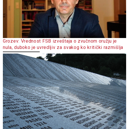
Grozev: Vrednost FSB izveštaja o zvučnom oružju je
nula, duboko je uvredljiv za svakog ko kritički razmišlja