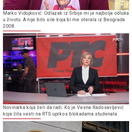
Marko Vidojković: Odlazak iz Srbije mi je najbolja odluka
u životu. A nije bilo sile koja bi me oterala iz Beograda
2008.
Novinarka koja želi da radi: Ko je Vesna Radosavljević
koja čita vesti na RTS uprkos blokadama studenata