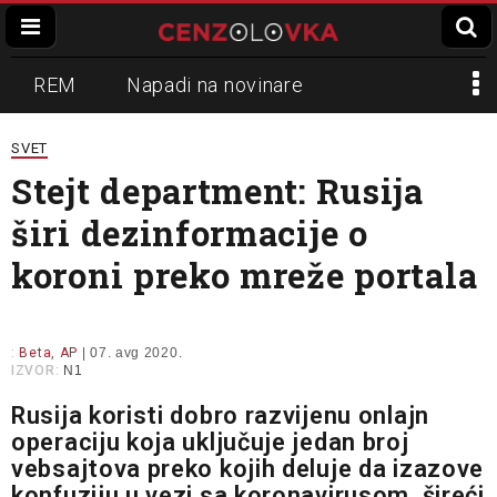
REM
Napadi na novinare
Zvučni top
Crna Gora
N1
SVET
Stejt department: Rusija
Propaganda
Lokalni mediji
širi dezinformacije o
Informer
Slavko Ćuruvija
koroni preko mreže portala
:
Beta, AP
| 07. avg 2020.
IZVOR:
N1
Rusija koristi dobro razvijenu onlajn
operaciju koja uključuje jedan broj
vebsajtova preko kojih deluje da izazove
konfuziju u vezi sa koronavirusom, šireći