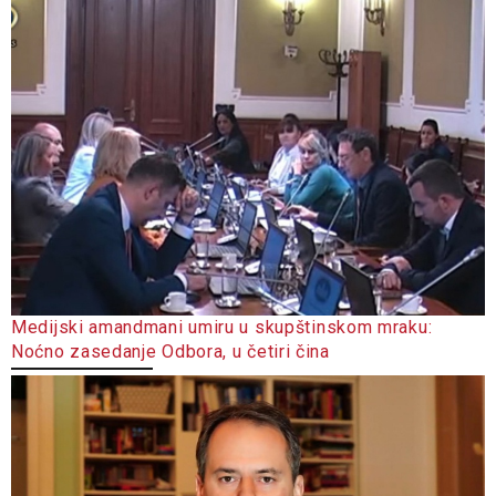
Medijski amandmani umiru u skupštinskom mraku:
Noćno zasedanje Odbora, u četiri čina