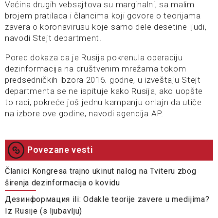
Većina drugih vebsajtova su marginalni, sa malim
brojem pratilaca i člancima koji govore o teorijama
zavera o koronavirusu koje samo dele desetine ljudi,
navodi Stejt department.
Pored dokaza da je Rusija pokrenula operaciju
dezinformacija na društvenim mrežama tokom
predsedničkih ibzora 2016. godne, u izveštaju Stejt
departmenta se ne ispituje kako Rusija, ako uopšte
to radi, pokreće još jednu kampanju onlajn da utiče
na izbore ove godine, navodi agencija AP.
Povezane vesti
Članici Kongresa trajno ukinut nalog na Tviteru zbog
širenja dezinformacija o kovidu
Дезинформация ili: Odakle teorije zavere u medijima?
Iz Rusije (s ljubavlju)