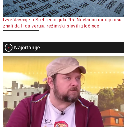
Izveštavanje o Srebrenici jula '95: Nevladini mediji nisu
znali da li da veruju, režimski slavili zločince
Najčitanije