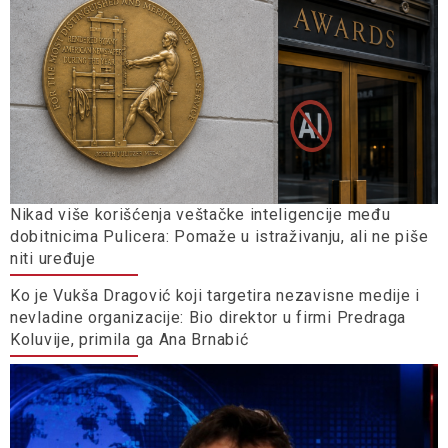
Nikad više korišćenja veštačke inteligencije među
dobitnicima Pulicera: Pomaže u istraživanju, ali ne piše
niti uređuje
Ko je Vukša Dragović koji targetira nezavisne medije i
nevladine organizacije: Bio direktor u firmi Predraga
Koluvije, primila ga Ana Brnabić