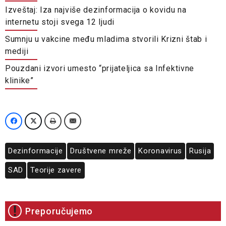
Izveštaj: Iza najviše dezinformacija o kovidu na
internetu stoji svega 12 ljudi
Sumnju u vakcine među mladima stvorili Krizni štab i
mediji
Pouzdani izvori umesto “prijateljica sa Infektivne
klinike”
Dezinformacije
Društvene mreže
Koronavirus
Rusija
SAD
Teorije zavere
Preporučujemo