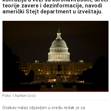
teorije zavere i dezinformacije, navodi
američki Stejt department u izveštaju.
Foto: l.hutton (cc)
Ovakav nalaz objavljen u sredu redak je za