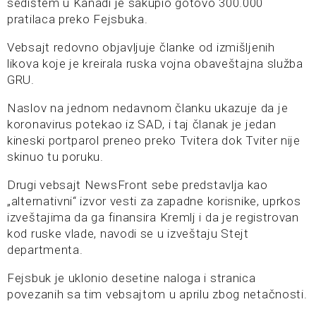
sedištem u Kanadi je sakupio gotovo 300.000
pratilaca preko Fejsbuka.
Vebsajt redovno objavljuje članke od izmišljenih
likova koje je kreirala ruska vojna obaveštajna služba
GRU.
Naslov na jednom nedavnom članku ukazuje da je
koronavirus potekao iz SAD, i taj članak je jedan
kineski portparol preneo preko Tvitera dok Tviter nije
skinuo tu poruku.
Drugi vebsajt NewsFront sebe predstavlja kao
„alternativni“ izvor vesti za zapadne korisnike, uprkos
izveštajima da ga finansira Kremlj i da je registrovan
kod ruske vlade, navodi se u izveštaju Stejt
departmenta.
Fejsbuk je uklonio desetine naloga i stranica
povezanih sa tim vebsajtom u aprilu zbog netačnosti.