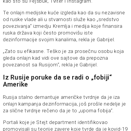
kao što su Fejsbuk, Tviter i Instagram.
Te onlajn medijske kuće izgleda kao da su nezavisne
od ruske vlade ali u stvarnosti služe kao „sredstvo
povezivanja“ izmedju Kremlja i medija koje finansira
ruska država koji često promovišu iste
dezinformacije svojim kanalima, rekla je Gabrijel.
„Zato su efikasne. Teško je za prosečnu osobu koja
gleda onlajn kad vidi ove sajtove da prepozna
povezanost sa Rusijom“, rekla je Gabrijel.
Iz Rusije poruke da se radi o „fobiji“
Amerike
Rusija stalno demantuje američke tvrdnje da je iza
onlajn kampanja dezinformacija, još prošle nedelje je
za slične tvrdnje rečeno da je to „uporna fobija“.
Portali koje je Stejt department identifikovao
promovisali su teorije zavere koje tvrde da je kovid-19