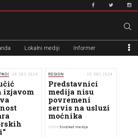
anda
Lokalni mediji
Informer
APADI
REGION
28. DEC 2024.
25. DEC 2024.
učić
Predstavnici
 izjavom
medija nisu
ava
povremeni
nost
servis na usluzi
ara
moćnika
rskih
Sindikat medija
IZVOR
i“