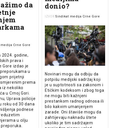
ražimo da
donio?
etnje
Sindikat medija Crne Gore
IZVOR
njem
arkama
t medija Crne Gore
a 2024. godine,
dskih prava i
 Gore izdao je
a preporukama u
Novinari mogu da odbiju da
gom prijetnji
potpišu medijski sadržaj koji
usmjerenim prema
je u suptotnosti sa zakonom i
 iz nekoliko
Etičkim kodeksom i zbog toga
ća u Crnoj Gori.
ne mogu biti kažnjeni
u, Uprava policije
prestankom radnog odnosa ili
u roku od 30 dana
bilo kakvim umanjenjem
mišljenja podnese
zarade. Oni štaviše mogu da
preduzetim
zahtijevaju naknadu štete
jerama u cilju
ukoliko je tim sadržajem
 preporuka.