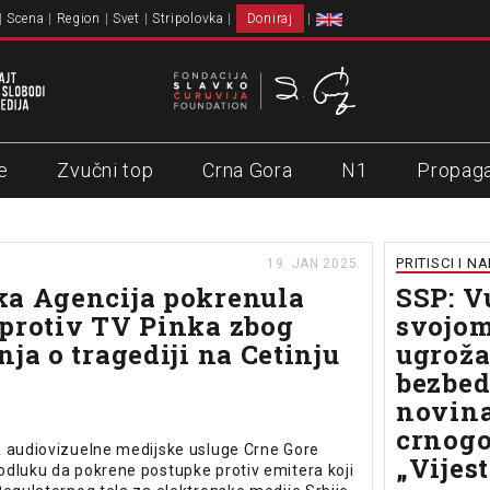
Scena
Region
Svet
Stripolovka
Doniraj
e
Zvučni top
Crna Gora
N1
Propag
PRITISCI I N
19. JAN 2025.
ka Agencija pokrenula
SSP: V
protiv TV Pinka zbog
svojom
nja o tragediji na Cetinju
ugrož
bezbed
novin
crnogo
a audiovizuelne medijske usluge Crne Gore
„Vijest
dluku da pokrene postupke protiv emitera koji