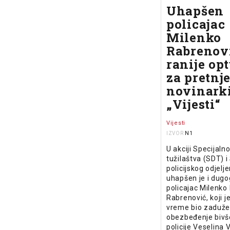
Uhapšen
policajac
Milenko
Rabrenov
ranije op
za pretnj
novinark
„Vijesti“
Vijesti
N1
IZVOR
U akciji Specijal
tužilaštva (SDT) i
policijskog odjelj
uhapšen je i dugo
policajac Milenko
Rabrenović, koji j
vreme bio zaduže
obezbeđenje bivš
policije Veselina V