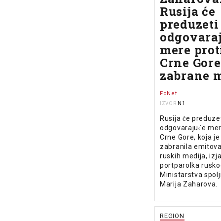
Rusija će
preduzeti
odgovara
mere prot
Crne Gore
zabrane m
FoNet
N1
IZVOR
Rusija će preduze
odgovarajuće mer
Crne Gore, koja je
zabranila emitova
ruskih medija, izja
portparolka rusk
Ministarstva spol
Marija Zaharova.
REGION