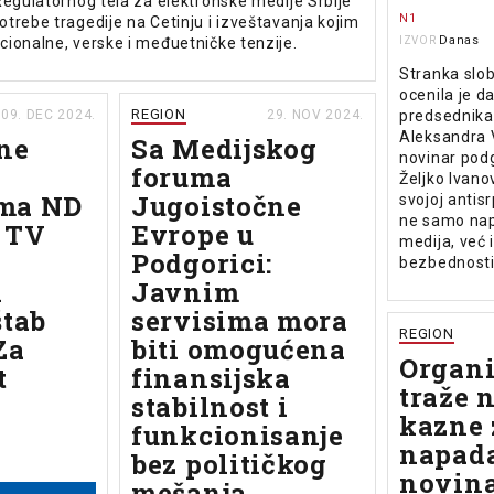
Regulatornog tela za elektronske medije Srbije
N1
trebe tragedije na Cetinju i izveštavanja kojim
Danas
ionalne, verske i međuetničke tenzije.
IZVOR
Stranka slo
ocenila je da
REGION
09. DEC 2024.
29. NOV 2024.
predsednika
Aleksandra 
 ne
Sa Medijskog
novinar podg
foruma
Željko Ivano
ma ND
Jugoistočne
svojoj antisr
ne samo nap
i TV
Evrope u
medija, već 
Podgorici:
bezbednosti
n
Javnim
štab
servisima mora
REGION
Za
biti omogućena
Organi
t
finansijska
traže 
stabilnost i
kazne 
funkcionisanje
napad
bez političkog
novin
mešanja