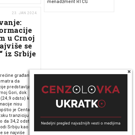
menadžment RTCG
23. JAN 2024.
vanje:
ormacije
m u Crnoj
ajviše se
 iz Srbije
trećine građana -
 smatra da
je predstavljaju
noj Gori, dok
i (24,9 odsto) kaže
macije nisu
pštio je Centar
sku tranziciju
o da 34,2 odsto
odi Srbiju kao
je se najviše