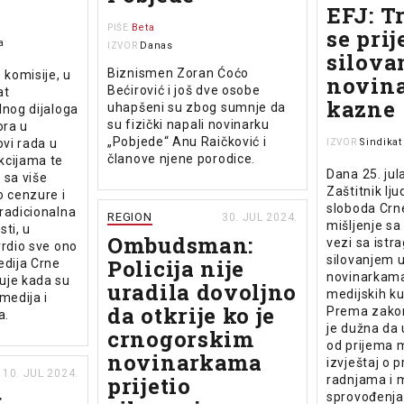
EFJ: T
Beta
PIŠE
se prij
a
Danas
IZVOR
silova
Biznismen Zoran Ćoćo
 komisije, u
novin
Bećirović i još dve osobe
at
kazne
uhapšeni su zbog sumnje da
lnog dijaloga
su fizički napali novinarku
ora u
„Pobjede“ Anu Raičković i
ovi rada u
Sindika
IZVOR
članove njene porodice.
kcijama te
Dana 25. jul
e sa više
Zaštitnik lju
o cenzure i
sloboda Crne
radicionalna
REGION
30. JUL 2024.
mišljenje s
ti, u
Ombudsman:
vezi sa istra
vrdio sve ono
silovanjem 
Policija nije
edija Crne
novinarkama
uje kada su
uradila dovoljno
medijskih ku
medija i
da otkrije ko je
Prema zakon
a.
je dužna da 
crnogorskim
od prijema 
novinarkama
izvještaj o 
10. JUL 2024.
prijetio
radnjama i m
:
sprovođenja