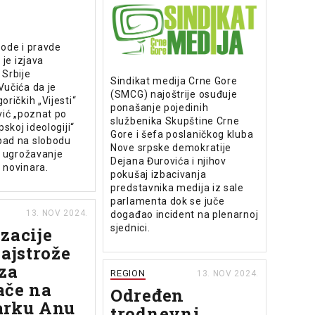
bode i pravde
 je izjava
 Srbije
Sindikat medija Crne Gore
Vučića da je
(SMCG) najoštrije osuđuje
oričkih „Vijesti“
ponašanje pojedinih
vić „poznat po
službenika Skupštine Crne
pskoj ideologiji“
Gore i šefa poslaničkog kluba
ad na slobodu
Nove srpske demokratije
i ugrožavanje
Dejana Đurovića i njihov
 novinara.
pokušaj izbacivanja
predstavnika medija iz sale
parlamenta dok se juče
13. NOV 2024.
događao incident na plenarnoj
sjednici.
zacije
najstrože
za
REGION
13. NOV 2024.
ače na
Određen
arku Anu
trodnevni