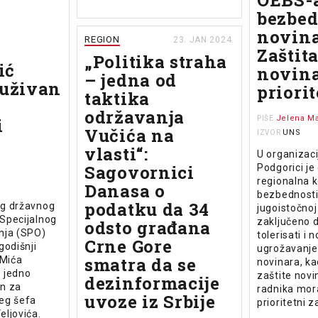
OEBS-a
bezbed
novina
REGION
23. JAN 2024.
Zaštit
„Politika straha
ić
novina
– jedna od
tuživan
priorit
taktika
e
održavanja
Jelena Ma
i
PIŠE
Vučića na
UNS
IZVOR
vlasti“:
U organizaci
Sagovornici
Podgorici je
regionalna k
Danasa o
bezbednosti
podatku da 34
nog državnog
jugoistočnoj 
 Specijalnog
zaključeno 
odsto građana
enja (SPO)
tolerisati i 
Crne Gore
godišnji
ugrožavanje
smatra da se
 Mića
novinara, ka
e jedno
zaštite novi
dezinformacije
n za
radnika mora
uvoze iz Srbije
eg šefa
prioritetni 
eljovića.