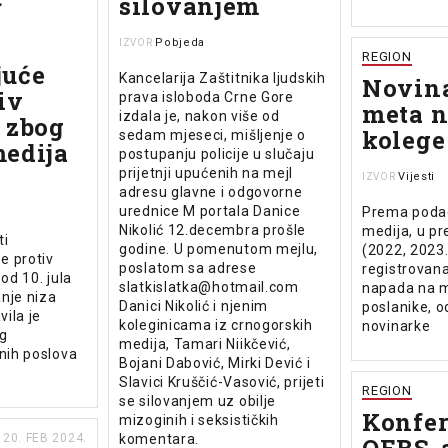
silovanjem
Pobjeda
IZVOR
REGION
juće
Kancelarija Zaštitnika ljudskih
Novina
iv
prava isloboda Crne Gore
meta 
izdala je, nakon više od
 zbog
kolege
sedam mjeseci, mišljenje o
edija
postupanju policije u slučaju
prijetnji upućenih na mejl
Vijesti
IZVOR
adresu glavne i odgovorne
urednice M portala Danice
Prema poda
Nikolić 12.decembra prošle
medija, u pr
ti
godine. U pomenutom mejlu,
(2022, 2023.
e protiv
poslatom sa adrese
registrovana
 od 10. jula
slatkislatka@hotmail.com
napada na m
nje niza
Danici Nikolić i njenim
poslanike, o
vila je
koleginicama iz crnogorskih
novinarke
og
medija, Tamari Niikčević,
jnih poslova
Bojani Dabović, Mirki Dević i
Slavici Kruščić-Vasović, prijeti
REGION
se silovanjem uz obilje
Konfer
mizoginih i seksističkih
20. FEB 2024.
komentara.