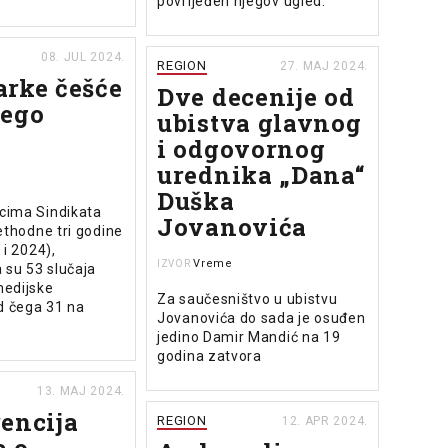
povrijeđen njegov ugled.
08. JUL 2024.
REGION
27. MAJ 2024.
rke češće
Dve decenije od
nego
ubistva glavnog
i odgovornog
urednika „Dana“
Duška
cima Sindikata
Jovanovića
ethodne tri godine
 i 2024),
Vreme
IZVOR
 su 53 slučaja
edijske
Za saučesništvo u ubistvu
d čega 31 na
Jovanovića do sada je osuđen
jedino Damir Mandić na 19
godina zatvora
13. MAJ 2024.
encija
REGION
12. APR 2024.