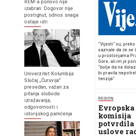
REM-a ponovo nije
izabran: Dogovor nije
postignut, odnos snaga
ostaje isti
"Vijesti" su, prek
saznale da će se š
u prostorijama P
Gore, ali im je po
"bolje da ne dolaz
bi pravila nepotre
Univerzitet Kolumbija:
tenzija"
Slučaj „Ćuruvija”
presedan, važan za
pitanja slobode
REGION
izražavanja,
Evropska
odgovornosti i
komisija
istorijskog pamćenja
potvrdila
uslove ra