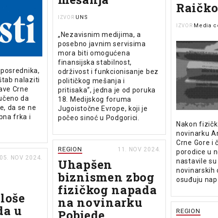
Raičko
UNS
IZVOR
Media c
IZVOR
„Nezavisnim medijima, a
posebno javnim servisima
mora biti omogućena
finansijska stabilnost,
o posrednika,
održivost i funkcionisanje bez
tab nalaziti
političkog mešanja i
rave Crne
pritisaka“, jedna je od poruka
ručeno da
18. Medijskog foruma
e, da se ne
Jugoistočne Evrope, koji je
bna frka i
počeo sinoć u Podgorici.
Nakon fizič
novinarku An
Crne Gore i 
REGION
11. NOV 2024.
porodice u n
05. NOV 2024.
Uhapšen
nastavile su
novinarskih 
biznismen zbog
osuđuju nap
fizičkog napada
 loše
na novinarku
da u
Pobjede
REGION