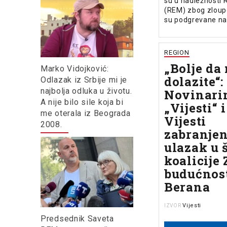
su u nadležnosti 
(REM) zbog zloupo
su podgrevane nac
REGION
„Bolje da
Marko Vidojković:
dolazite“:
Odlazak iz Srbije mi je
najbolja odluka u životu.
Novinari
A nije bilo sile koja bi
„Vijesti“ 
me oterala iz Beograda
Vijesti
2008.
zabranje
ulazak u 
koalicije 
budućnos
Berana
Vijesti
IZVOR
Predsednik Saveta