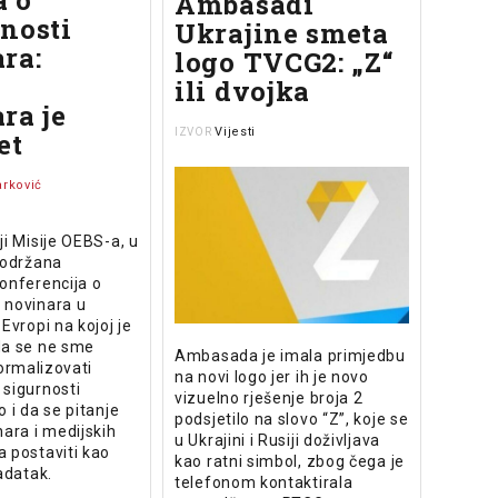
 o
Ambasadi
nosti
Ukrajine smeta
ra:
logo TVCG2: „Z“
a
ili dvojka
ra je
Vijesti
IZVOR
et
rković
ji Misije OEBS-a, u
 održana
onferencija o
 novinara u
Evropi na kojoj je
da se ne sme
Ambasada je imala primjedbu
normalizovati
na novi logo jer ih je novo
 sigurnosti
vizuelno rješenje broja 2
o i da se pitanje
podsjetilo na slovo “Z”, koje se
nara i medijskih
u Ukrajini i Rusiji doživljava
 postaviti kao
kao ratni simbol, zbog čega je
zadatak.
telefonom kontaktirala