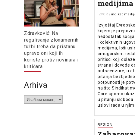
medijima
Sindikat medij
IZVOR
Izvještaj Evropske
kojem je prepozn
Zdravković: Na
nedostatak socija
regulisanje zlonamernih
i kolektivnih ugov
tužbi treba da pristanu
medijima, loši usl
upravo oni koji ih
crnogorskim reda
pritisci koji dolaz
koriste protiv novinara i
strana i dovode d
kritičara
autocenzure, uz t
pitanja bezbjednos
potpunosti je pot
Arhiva
na što Sindikat m
Gore uporno ukaz
Arhiva
u pitanju sloboda 
uslovi rada u njim
REGION
Zaharova