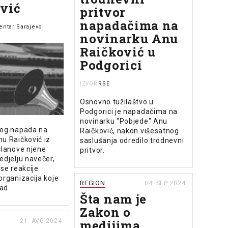
vić
pritvor
napadačima na
entar Sarajevo
novinarku Anu
Raičković u
Podgorici
RSE
IZVOR
Osnovno tužilaštvo u
Podgorici je napadačima na
novinarku "Pobjede" Anu
kog napada na
Raičković, nakon višesatnog
u Raičković iz
saslušanja odredilo trodnevni
članove njene
pritvor.
edjelju navečer,
 se reakcije
organizacija koje
REGION
04. SEP 2024.
ad.
Šta nam je
Zakon o
21. AVG 2024.
medijima