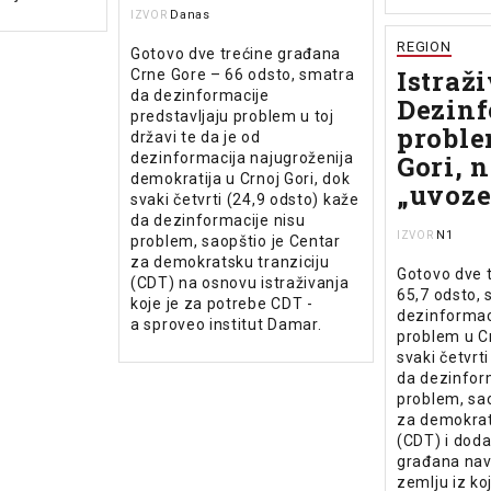
Danas
IZVOR
REGION
Gotovo dve trećine građana
Istraži
Crne Gore – 66 odsto, smatra
da dezinformacije
Dezinf
predstavljaju problem u toj
proble
državi te da je od
dezinformacija najugroženija
Gori, n
demokratija u Crnoj Gori, dok
„uvoze“
svaki četvrti (24,9 odsto) kaže
da dezinformacije nisu
N1
IZVOR
problem, saopštio je Centar
za demokratsku tranziciju
Gotovo dve 
(CDT) na osnovu istraživanja
65,7 odsto,
koje je za potrebe CDT -
dezinformaci
a sproveo institut Damar.
problem u Cr
svaki četvrt
da dezinfor
problem, sao
za demokrat
(CDT) i doda
građana nav
zemlju iz ko