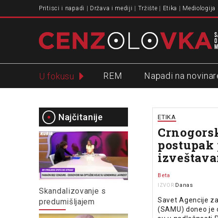
Pritisci i napadi
Država i mediji
Tržište
Etika
Mediologija
REM
Napadi na novinar
U fokusu
Slavko Ćuruvija
Najčitanije
ETIKA
Crnogors
postupak 
izveštava
Beta
Danas
IZVOR
Skandalizovanje s
Savet Agencije z
predumišljajem
(SAMU) doneo je o