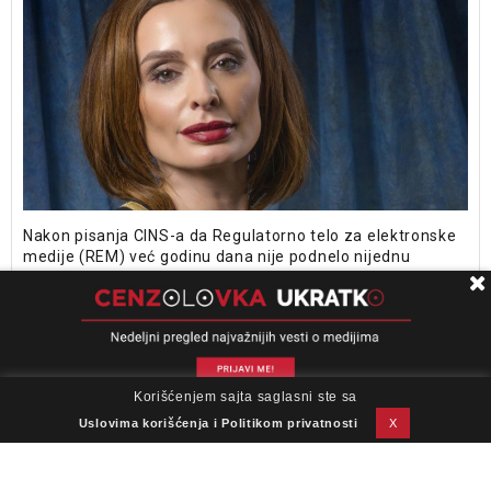
Nakon pisanja CINS-a da Regulatorno telo za elektronske
medije (REM) već godinu dana nije podnelo nijednu
prekršajnu prijavu protiv televizija sa nacionalnom
frekvencijom zbog sumnji u kršenje Zakona o oglašavanju
omogućavajući im tako da prihoduju milione, predsednica
Saveta REM-a Olivera Zekić tvrdi da je sve pod kontrolom.
Korišćenjem sajta saglasni ste sa
O nama
Impresum
Podrška
Kontakt
Newsletter
Uslovi korišćenja
Uslovima korišćenja i Politikom privatnosti
X
Post
← Raniji članci
Noviji članci →
navigation