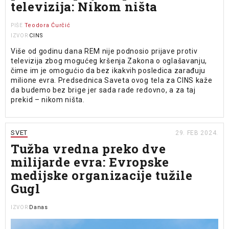
televizija: Nikom ništa
Teodora Ćurčić
PIŠE
CINS
IZVOR
Više od godinu dana REM nije podnosio prijave protiv
televizija zbog mogućeg kršenja Zakona o oglašavanju,
čime im je omogućio da bez ikakvih posledica zarađuju
milione evra. Predsednica Saveta ovog tela za CINS kaže
da budemo bez brige jer sada rade redovno, a za taj
prekid – nikom ništa.
SVET
29. FEB 2024.
Tužba vredna preko dve
milijarde evra: Evropske
medijske organizacije tužile
Gugl
Danas
IZVOR