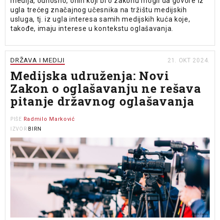
medija, odnosno, onih koji bi o zakonu mogli da govore iz
ugla trećeg značajnog učesnika na tržištu medijskih
usluga, tj. iz ugla interesa samih medijskih kuća koje,
takođe, imaju interese u kontekstu oglašavanja.
DRŽAVA I MEDIJI
21. OKT 2024.
Medijska udruženja: Novi
Zakon o oglašavanju ne rešava
pitanje državnog oglašavanja
Radmilo Marković
PIŠE
BIRN
IZVOR