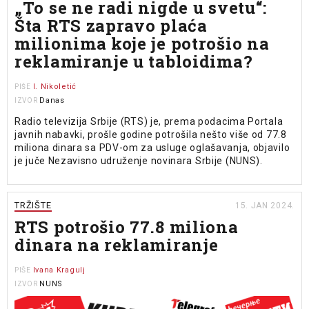
„To se ne radi nigde u svetu“:
Šta RTS zapravo plaća
milionima koje je potrošio na
reklamiranje u tabloidima?
I. Nikoletić
PIŠE
Danas
IZVOR
Radio televizija Srbije (RTS) je, prema podacima Portala
javnih nabavki, prošle godine potrošila nešto više od 77.8
miliona dinara sa PDV-om za usluge oglašavanja, objavilo
je juče Nezavisno udruženje novinara Srbije (NUNS).
TRŽIŠTE
15. JAN 2024.
RTS potrošio 77.8 miliona
dinara na reklamiranje
Ivana Kragulj
PIŠE
NUNS
IZVOR