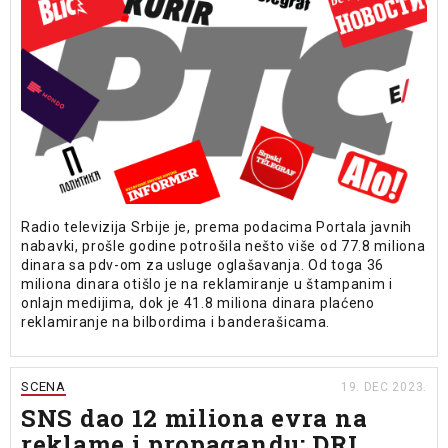
Radio televizija Srbije je, prema podacima Portala javnih
nabavki, prošle godine potrošila nešto više od 77.8 miliona
dinara sa pdv-om za usluge oglašavanja. Od toga 36
miliona dinara otišlo je na reklamiranje u štampanim i
onlajn medijima, dok je 41.8 miliona dinara plaćeno
reklamiranje na bilbordima i banderašicama.
SCENA
19. DEC 2023.
SNS dao 12 miliona evra na
reklame i propagandu: DRI