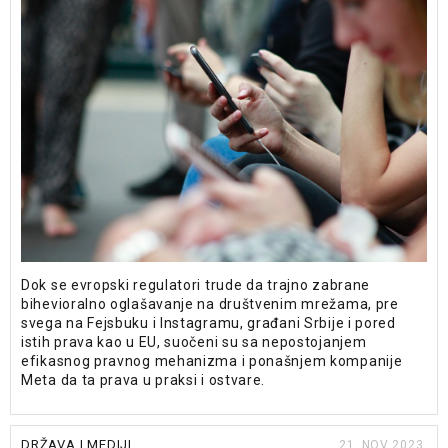
Dok se evropski regulatori trude da trajno zabrane
bihevioralno oglašavanje na društvenim mrežama, pre
svega na Fejsbuku i Instagramu, građani Srbije i pored
istih prava kao u EU, suočeni su sa nepostojanjem
efikasnog pravnog mehanizma i ponašnjem kompanije
Meta da ta prava u praksi i ostvare.
DRŽAVA I MEDIJI
21. NOV 2023.