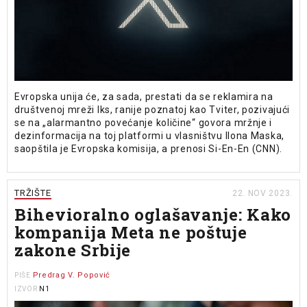
Evropska unija će, za sada, prestati da se reklamira na
društvenoj mreži Iks, ranije poznatoj kao Tviter, pozivajući
se na „alarmantno povećanje količine“ govora mržnje i
dezinformacija na toj platformi u vlasništvu Ilona Maska,
saopštila je Evropska komisija, a prenosi Si-En-En (CNN).
TRŽIŠTE
22. NOV 2023.
Bihevioralno oglašavanje: Kako
kompanija Meta ne poštuje
zakone Srbije
Predrag V. Popović
PIŠE
N1
IZVOR