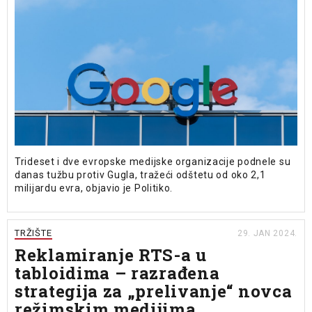
Trideset i dve evropske medijske organizacije podnele su
danas tužbu protiv Gugla, tražeći odštetu od oko 2,1
milijardu evra, objavio je Politiko.
TRŽIŠTE
29. JAN 2024.
Reklamiranje RTS-a u
tabloidima – razrađena
strategija za „prelivanje“ novca
režimskim medijima