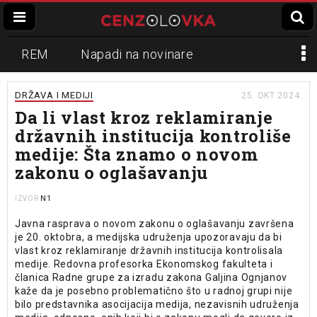
REM
Napadi na novinare
Zvučni top
Crna Gora
N1
DRŽAVA I MEDIJI
25. OKT 2024.
Da li vlast kroz reklamiranje
Propaganda
Lokalni mediji
državnih institucija kontroliše
medije: Šta znamo o novom
Informer
Slavko Ćuruvija
zakonu o oglašavanju
N1
IZVOR
Javna rasprava o novom zakonu o oglašavanju završena
je 20. oktobra, a medijska udruženja upozoravaju da bi
vlast kroz reklamiranje državnih institucija kontrolisala
medije. Redovna profesorka Ekonomskog fakulteta i
članica Radne grupe za izradu zakona Galjina Ognjanov
kaže da je posebno problematično što u radnoj grupi nije
bilo predstavnika asocijacija medija, nezavisnih udruženja