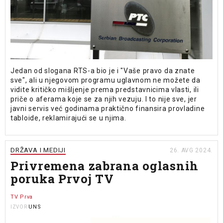
Jedan od slogana RTS-a bio je i "Vaše pravo da znate
sve", ali u njegovom programu uglavnom ne možete da
vidite kritičko mišljenje prema predstavnicima vlasti, ili
priče o aferama koje se za njih vezuju. I to nije sve, jer
javni servis već godinama praktično finansira provladine
tabloide, reklamirajući se u njima.
DRŽAVA I MEDIJI
26. AVG 2024.
Privremena zabrana oglasnih
poruka Prvoj TV
TV Prva
UNS
IZVOR