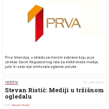
Prva televizija, u skladu sa merom zabrane koju joj je
izrekao Savet Regulatornog tela za elektronske medije,
juče tri sata nije emitovala oglasne poruke.
TRŽIŠTE
13. JUN 2024.
Stevan Ristić: Mediji u tržišnom
ogledalu
Stevan Ristić
PIŠE