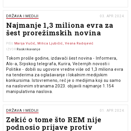
DRŽAVA I MEDIJI
03. APR 2024.
Najmanje 1,3 miliona evra za
šest prorežimskih novina
Marija Vučić, Milica Ljubičić, Vesna Radojević
PIŠU
Raskrikavanje
IZVOR
Tokom prošle godine, izdavači šest novina - Informera,
Alo-a, Srpskog telegrafa, Kurira, Večernjih novosti i
Politike - dobili su ugovore vredne više od 1,3 miliona evra
na tenderima za oglašavanje i lokalnim medijskim
konkursima. Istovremeno, reč je o medijima koji su samo
na naslovnim stranama 2023. objavili najmanje 1.154
manipulativna naslova.
DRŽAVA I MEDIJI
01. APR 2024.
Zekić o tome što REM nije
podnosio prijave protiv