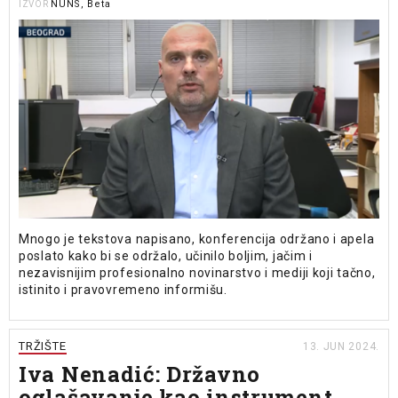
NUNS, Beta
IZVOR
Mnogo je tekstova napisano, konferencija održano i apela
poslato kako bi se održalo, učinilo boljim, jačim i
nezavisnijim profesionalno novinarstvo i mediji koji tačno,
istinito i pravovremeno informišu.
TRŽIŠTE
13. JUN 2024.
Iva Nenadić: Državno
oglašavanje kao instrument