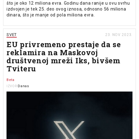
što je oko 12 miliona evra. Godinu dana ranije u ovu svrhu
izdvojen je tek 25. deo ovog iznosa, odnosno 56 miliona
dinara, što je manje od pola miliona evra.
SVET
23. NOV 2023.
EU privremeno prestaje da se
reklamira na Maskovoj
društvenoj mreži Iks, bivšem
Tviteru
Beta
Danas
IZVOR