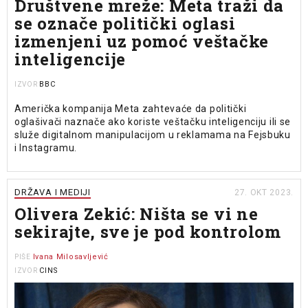
Društvene mreže: Meta traži da
se označe politički oglasi
izmenjeni uz pomoć veštačke
inteligencije
BBC
IZVOR
Američka kompanija Meta zahtevaće da politički
oglašivači naznače ako koriste veštačku inteligenciju ili se
služe digitalnom manipulacijom u reklamama na Fejsbuku
i Instagramu.
DRŽAVA I MEDIJI
27. OKT 2023.
Olivera Zekić: Ništa se vi ne
sekirajte, sve je pod kontrolom
Ivana Milosavljević
PIŠE
CINS
IZVOR