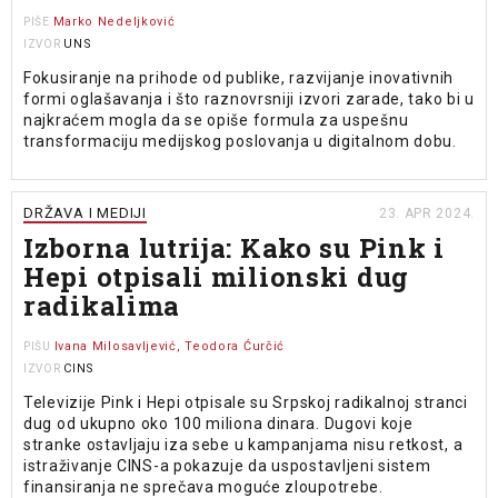
Marko Nedeljković
PIŠE
UNS
IZVOR
Fokusiranje na prihode od publike, razvijanje inovativnih
formi oglašavanja i što raznovrsniji izvori zarade, tako bi u
najkraćem mogla da se opiše formula za uspešnu
transformaciju medijskog poslovanja u digitalnom dobu.
DRŽAVA I MEDIJI
23. APR 2024.
Izborna lutrija: Kako su Pink i
Hepi otpisali milionski dug
radikalima
Ivana Milosavljević, Teodora Ćurčić
PIŠU
CINS
IZVOR
Televizije Pink i Hepi otpisale su Srpskoj radikalnoj stranci
dug od ukupno oko 100 miliona dinara. Dugovi koje
stranke ostavljaju iza sebe u kampanjama nisu retkost, a
istraživanje CINS-a pokazuje da uspostavljeni sistem
finansiranja ne sprečava moguće zloupotrebe.