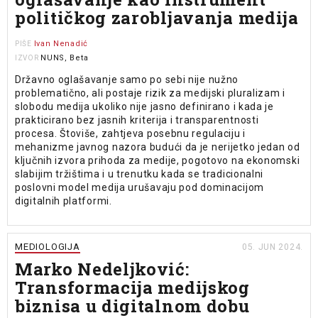
političkog zarobljavanja medija
Ivan Nenadić
PIŠE
NUNS, Beta
IZVOR
Državno oglašavanje samo po sebi nije nužno
problematično, ali postaje rizik za medijski pluralizam i
slobodu medija ukoliko nije jasno definirano i kada je
prakticirano bez jasnih kriterija i transparentnosti
procesa. Štoviše, zahtjeva posebnu regulaciju i
mehanizme javnog nazora budući da je nerijetko jedan od
ključnih izvora prihoda za medije, pogotovo na ekonomski
slabijim tržištima i u trenutku kada se tradicionalni
poslovni model medija urušavaju pod dominacijom
digitalnih platformi.
MEDIOLOGIJA
05. JUN 2024.
Marko Nedeljković:
Transformacija medijskog
biznisa u digitalnom dobu