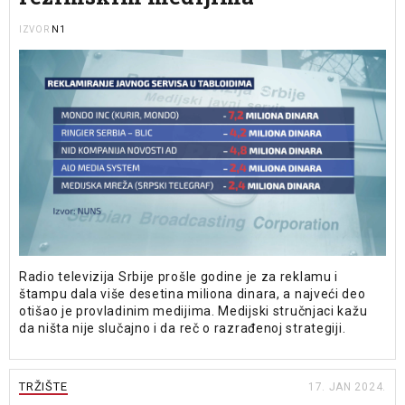
N1
IZVOR
Radio televizija Srbije prošle godine je za reklamu i
štampu dala više desetina miliona dinara, a najveći deo
otišao je provladinim medijima. Medijski stručnjaci kažu
da ništa nije slučajno i da reč o razrađenoj strategiji.
TRŽIŠTE
17. JAN 2024.