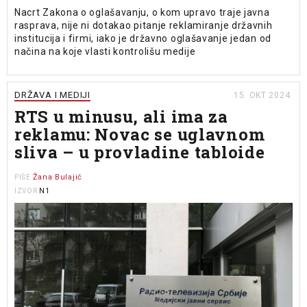
Nacrt Zakona o oglašavanju, o kom upravo traje javna
rasprava, nije ni dotakao pitanje reklamiranje državnih
institucija i firmi, iako je državno oglašavanje jedan od
načina na koje vlasti kontrolišu medije
DRŽAVA I MEDIJI
15. OKT 2024.
RTS u minusu, ali ima za
reklamu: Novac se uglavnom
sliva – u provladine tabloide
Žana Bulajić
PIŠE
N1
IZVOR