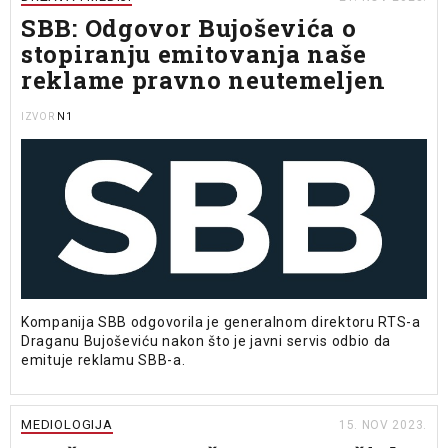
SBB: Odgovor Bujoševića o
stopiranju emitovanja naše
reklame pravno neutemeljen
N1
IZVOR
Kompanija SBB odgovorila je generalnom direktoru RTS-a
Draganu Bujoševiću nakon što je javni servis odbio da
emituje reklamu SBB-a.
MEDIOLOGIJA
15. NOV 2023.