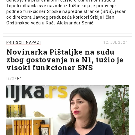
Topoli odbacila sve navode iz tužbe koju je protiv nje
podneo funkcioner Srpske napredne stranke (SNS), jedan
od direktora Javnog preduzeća Koridori Srbije i član
Opštinskog veća u Rači, Aleksandar Senić.
PRITISCI I NAPADI
12. JUL 2024.
Novinarka Pištaljke na sudu
zbog gostovanja na N1, tužio je
visoki funkcioner SNS
N1
IZVOR