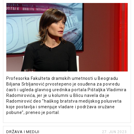
Profesorka Fakulteta dramskih umetnosti u Beogradu
Biljana Srbljanović prvostepeno je osuđena za povredu
časti i ugleda glavnog urednika portala Pištaljka Vladimira
Radomirovića, jer je u kolumni u Blicu navela da je
Radomirović deo "haškog bratstva medijskog polusveta
koje postavlja i smenjuje vladare i podržava oružane
pobune", preneo je portal.
DRŽAVA I MEDIJI
27. JUN 2023.