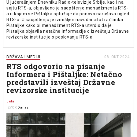
U jučerašnjem Dnevniku Radio-televizije Srbije, kao i na
sajtu RTS-a, objavljeno je saopštenje menadžmenta RTS-
a u kojem se Pištaljka optužuje da ponovo narušava ugled
RTS-a. U saopštenju je izmišljen navodni citat iz članka
Pištaljke kako bi menadžment RTS-a utvrdio da je
Pištaljka objavila netačne informacije o izveštaju Državne
revizorske institucije o poslovanju RTS-a.
DRŽAVA I MEDIJI
08. OKT 2024.
RTS odgovorio na pisanje
Informera i Pištaljke: Netačno
predstavili izveštaj Državne
revizorske institucije
Beta
Danas
IZVOR