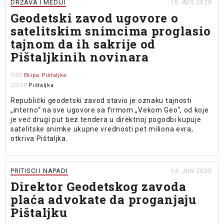
DRŽAVA I MEDIJI
15. AVG 2020.
Geodetski zavod ugovore o
satelitskim snimcima proglasio
tajnom da ih sakrije od
Pištaljkinih novinara
Ekipa Pištaljke
PIŠE
Pištaljka
IZVOR
Republički geodetski zavod stavio je oznaku tajnosti
„interno“ na sve ugovore sa firmom „Vekom Geo“, od koje
je već drugi put bez tendera u direktnoj pogodbi kupuje
satelitske snimke ukupne vrednosti pet miliona evra,
otkriva Pištaljka.
PRITISCI I NAPADI
14. JUN 2020.
Direktor Geodetskog zavoda
plaća advokate da proganjaju
Pištaljku