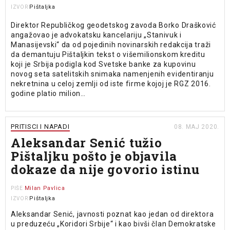
Pištaljka
IZVOR
Direktor Republičkog geodetskog zavoda Borko Drašković
angažovao je advokatsku kancelariju „Stanivuk i
Manasijevski“ da od pojedinih novinarskih redakcija traži
da demantuju Pištaljkin tekst o višemilionskom kreditu
koji je Srbija podigla kod Svetske banke za kupovinu
novog seta satelitskih snimaka namenjenih evidentiranju
nekretnina u celoj zemlji od iste firme kojoj je RGZ 2016.
godine platio milion…
PRITISCI I NAPADI
08. MAJ 2020.
Aleksandar Senić tužio
Pištaljku pošto je objavila
dokaze da nije govorio istinu
Milan Pavlica
PIŠE
Pištaljka
IZVOR
Aleksandar Senić, javnosti poznat kao jedan od direktora
u preduzeću „Koridori Srbije“ i kao bivši član Demokratske