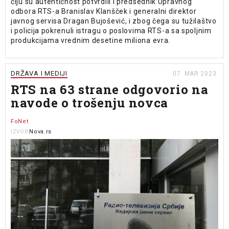
čiju su autentičnost potvrdili i predsednik Upravnog
odbora RTS-a Branislav Klanšček i generalni direktor
javnog servisa Dragan Bujošević, i zbog čega su tužilaštvo
i policija pokrenuli istragu o poslovima RTS-a sa spoljnim
produkcijama vrednim desetine miliona evra.
DRŽAVA I MEDIJI
07. MAR 2023.
RTS na 63 strane odgovorio na
navode o trošenju novca
FoNet
Nova.rs
IZVOR