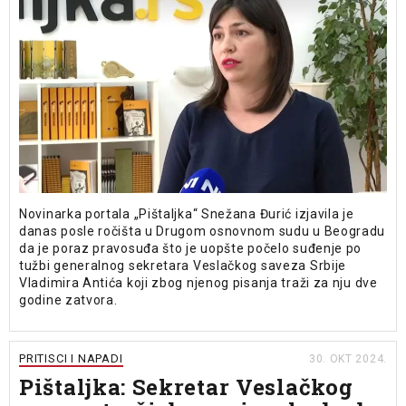
Novinarka portala „Pištaljka“ Snežana Đurić izjavila je
danas posle ročišta u Drugom osnovnom sudu u Beogradu
da je poraz pravosuđa što je uopšte počelo suđenje po
tužbi generalnog sekretara Veslačkog saveza Srbije
Vladimira Antića koji zbog njenog pisanja traži za nju dve
godine zatvora.
PRITISCI I NAPADI
30. OKT 2024.
Pištaljka: Sekretar Veslačkog