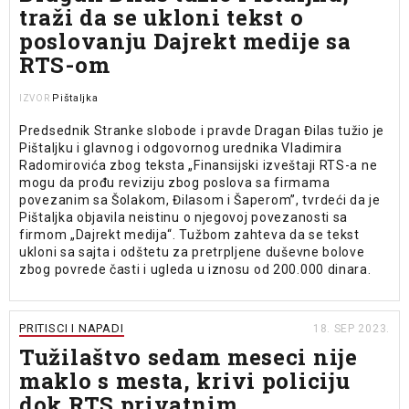
traži da se ukloni tekst o
poslovanju Dajrekt medije sa
RTS-om
Pištaljka
IZVOR
Predsednik Stranke slobode i pravde Dragan Đilas tužio je
Pištaljku i glavnog i odgovornog urednika Vladimira
Radomirovića zbog teksta „Finansijski izveštaji RTS-a ne
mogu da prođu reviziju zbog poslova sa firmama
povezanim sa Šolakom, Đilasom i Šaperom”, tvrdeći da je
Pištaljka objavila neistinu o njegovoj povezanosti sa
firmom „Dajrekt medija“. Tužbom zahteva da se tekst
ukloni sa sajta i odštetu za pretrpljene duševne bolove
zbog povrede časti i ugleda u iznosu od 200.000 dinara.
PRITISCI I NAPADI
18. SEP 2023.
Tužilaštvo sedam meseci nije
maklo s mesta, krivi policiju
dok RTS privatnim