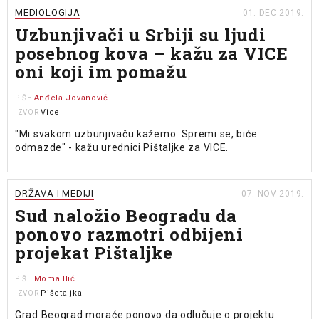
MEDIOLOGIJA
01. DEC 2019.
Uzbunjivači u Srbiji su ljudi
posebnog kova – kažu za VICE
oni koji im pomažu
Anđela Jovanović
PIŠE
Vice
IZVOR
"Mi svakom uzbunjivaču kažemo: Spremi se, biće
odmazde" - kažu urednici Pištaljke za VICE.
DRŽAVA I MEDIJI
07. NOV 2019.
Sud naložio Beogradu da
ponovo razmotri odbijeni
projekat Pištaljke
Moma Ilić
PIŠE
Pišetaljka
IZVOR
Grad Beograd moraće ponovo da odlučuje o projektu