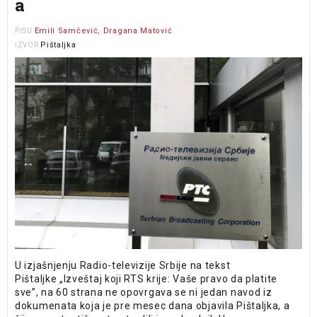
a
Emili Samčević, Dragana Matović
PIŠU
Pištaljka
IZVOR
U izjašnjenju Radio-televizije Srbije na tekst
Pištaljke „Izveštaj koji RTS krije: Vaše pravo da platite
sve”, na 60 strana ne opovrgava se ni jedan navod iz
dokumenata koja je pre mesec dana objavila Pištaljka, a