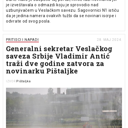
je izveštavala o odmazdi koju je sprovodio nad
uzbunjivačem u Veslačkom savezu. Sagovornici N1 ističu
da je jedina namera ovakvih tužbi da se novinari iscrpe i
odvrate od svog posla.
PRITISCI I NAPADI
28. MAJ 2024.
Generalni sekretar Veslačkog
saveza Srbije Vladimir Antić
traži dve godine zatvora za
novinarku Pištaljke
Pištaljka
IZVOR