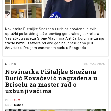
Novinarka Pištaljke Snežana Đurić oslobođena je svih
optužbi po krivičnoj tužbi bovšeg generalnog sekretara
Veslačkog saveza Srbije Vladimira Antića, kojom je za nju
tražio kaznu zatvora od dve godine, presuđeno je u
četvrtak u Drugom osnovnom sudu u Beogradu.
SCENA
06. MAJ 2025.
Novinarka Pištaljke Snežana
Đurić Kovačević nagrađena u
Briselu za master rad o
uzbunjivačima
FoNet
PIŠE
Danas
IZVOR