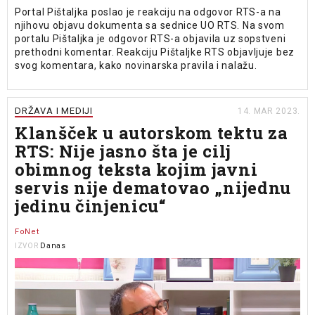
Portal Pištaljka poslao je reakciju na odgovor RTS-a na
njihovu objavu dokumenta sa sednice UO RTS. Na svom
portalu Pištaljka je odgovor RTS-a objavila uz sopstveni
prethodni komentar. Reakciju Pištaljke RTS objavljuje bez
svog komentara, kako novinarska pravila i nalažu.
DRŽAVA I MEDIJI
14. MAR 2023.
Klanšček u autorskom tektu za
RTS: Nije jasno šta je cilj
obimnog teksta kojim javni
servis nije dematovao „nijednu
jedinu činjenicu“
FoNet
Danas
IZVOR