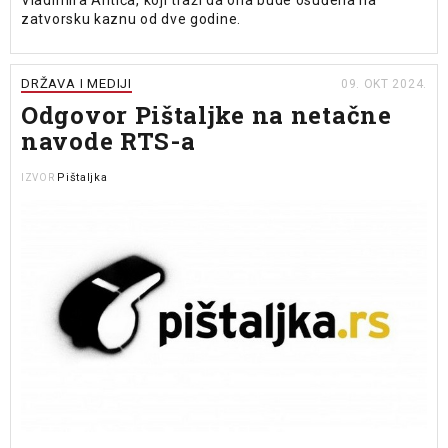
zatvorsku kaznu od dve godine.
DRŽAVA I MEDIJI
09. OKT 2024.
Odgovor Pištaljke na netačne
navode RTS-a
Pištaljka
IZVOR