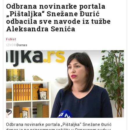
Odbrana novinarke portala
„Pištaljka“ Snežane Đurić
odbacila sve navode iz tužbe
Aleksandra Senića
FoNet
Danas
IZVOR
Odbrana novinarke portala „Pištaljka“ Snežane Đurić
danas je na pripremnom ročištu u Osnovnom sudu u