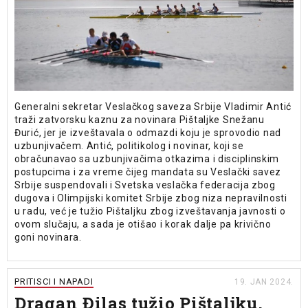
Generalni sekretar Veslačkog saveza Srbije Vladimir Antić
traži zatvorsku kaznu za novinara Pištaljke Snežanu
Đurić, jer je izveštavala o odmazdi koju je sprovodio nad
uzbunjivačem. Antić, politikolog i novinar, koji se
obračunavao sa uzbunjivačima otkazima i disciplinskim
postupcima i za vreme čijeg mandata su Veslački savez
Srbije suspendovali i Svetska veslačka federacija zbog
dugova i Olimpijski komitet Srbije zbog niza nepravilnosti
u radu, već je tužio Pištaljku zbog izveštavanja javnosti o
ovom slučaju, a sada je otišao i korak dalje pa krivično
goni novinara.
PRITISCI I NAPADI
19. JAN 2024.
Dragan Đilas tužio Pištaljku,