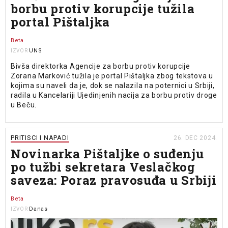
borbu protiv korupcije tužila
portal Pištaljka
Beta
UNS
IZVOR
Bivša direktorka Agencije za borbu protiv korupcije
Zorana Marković tužila je portal Pištaljka zbog tekstova u
kojima su naveli da je, dok se nalazila na poternici u Srbiji,
radila u Kancelariji Ujedinjenih nacija za borbu protiv droge
u Beču.
PRITISCI I NAPADI
26. DEC 2024.
Novinarka Pištaljke o suđenju
po tužbi sekretara Veslačkog
saveza: Poraz pravosuđa u Srbiji
Beta
Danas
IZVOR