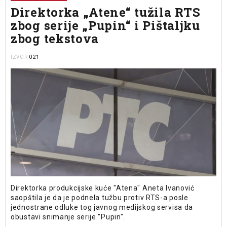
Direktorka „Atene“ tužila RTS
zbog serije „Pupin“ i Pištaljku
zbog tekstova
021
IZVOR
Direktorka produkcijske kuće "Atena" Aneta Ivanović
saopštila je da je podnela tužbu protiv RTS-a posle
jednostrane odluke tog javnog medijskog servisa da
obustavi snimanje serije "Pupin".