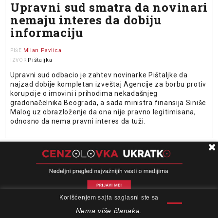
Upravni sud smatra da novinari
nemaju interes da dobiju
informaciju
Milan Pavlica
PIŠE
Pištaljka
IZVOR
Upravni sud odbacio je zahtev novinarke Pištaljke da
najzad dobije kompletan izveštaj Agencije za borbu protiv
korupcije o imovini i prihodima nekadašnjeg
gradonačelnika Beograda, a sada ministra finansija Siniše
Malog uz obrazloženje da ona nije pravno legitimisana,
odnosno da nema pravni interes da tuži.
TRŽIŠTE
08. FEB 2019.
Pištaljka traži novinare
UNS
IZVOR
Korišćenjem sajta saglasni ste sa
O nama
Impresum
Podrška
Kontakt
Newsletter
Portal Pištaljka (www.pistaljka.rs) raspisao je konkurs za
Uslovi korišćenja
Uslovima korišćenja i Politikom privatnosti
X
novinare.