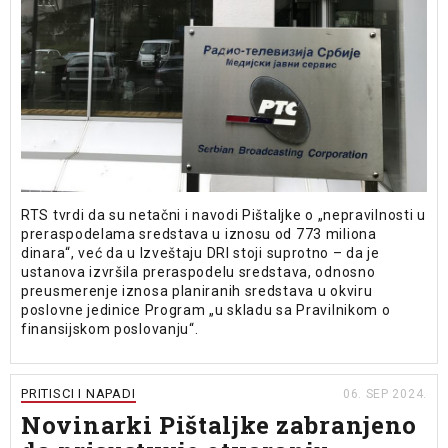
RTS tvrdi da su netačni i navodi Pištaljke o „nepravilnosti u
preraspodelama sredstava u iznosu od 773 miliona
dinara“, već da u Izveštaju DRI stoji suprotno – da je
ustanova izvršila preraspodelu sredstava, odnosno
preusmerenje iznosa planiranih sredstava u okviru
poslovne jedinice Program „u skladu sa Pravilnikom o
finansijskom poslovanju“.
PRITISCI I NAPADI
06. SEP 2024.
Novinarki Pištaljke zabranjeno