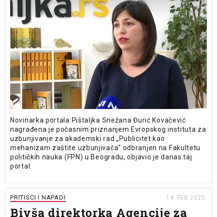
Novinarka portala Pištaljka Snežana Đurić Kovačević
nagrađena je počasnim priznanjem Evropskog instituta za
uzbunjivanje za akademski rad „Publicitet kao
mehanizam zaštite uzbunjivača“ odbranjen na Fakultetu
političkih nauka (FPN) u Beogradu, objavio je danas taj
portal.
PRITISCI I NAPADI
14. FEB 2025.
Bivša direktorka Agencije za