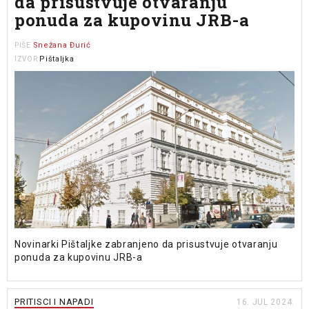
da prisustvuje otvaranju
ponuda za kupovinu JRB-a
Snežana Đurić
PIŠE
Pištaljka
IZVOR
Novinarki Pištaljke zabranjeno da prisustvuje otvaranju
ponuda za kupovinu JRB-a
PRITISCI I NAPADI
16. JUL 2024.