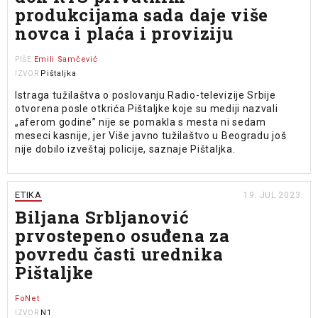
produkcijama sada daje više
novca i plaća i proviziju
Emili Samčević
PIŠE
Pištaljka
IZVOR
Istraga tužilaštva o poslovanju Radio-televizije Srbije
otvorena posle otkrića Pištaljke koje su mediji nazvali
„aferom godine” nije se pomakla s mesta ni sedam
meseci kasnije, jer Više javno tužilaštvo u Beogradu još
nije dobilo izveštaj policije, saznaje Pištaljka.
ETIKA
19. JUL 2023.
Biljana Srbljanović
prvostepeno osuđena za
povredu časti urednika
Pištaljke
FoNet
N1
IZVOR