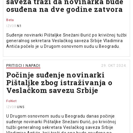
saveza traži da novinarka bude
osuđena na dve godine zatvora
Beta
N1
IZVOR
Suđenje novinarki Pištaljke Snežani Đurić po krivičnoj tužbi
generalnog sekretara Veslačkog saveza Srbije Vladimira
Antića počelo je u Drugom osnovnom sudu u Beogradu.
PRITISCI I NAPADI
29. OKT 2024.
Počinje suđenje novinarki
Pištaljke zbog istraživanja o
Veslačkom savezu Srbije
FoNet
UNS
IZVOR
U Drugom osnovnom sudu u Beogradu danas počinje
suđenje novinarki Pištaljke Snežani Đurić, po krivičnoj
tužbi generalnog sekretara Veslačkog saveza Srbije
Vladimira Antića, koji traži da ona bude osuđena na