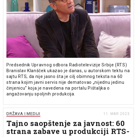
Predsednik Upravnog odbora Radiotelevizije Srbije (RTS)
Branislav Klanšček ukazao je danas, u autorskom tektu na
sajtu RTS, da nije jasno šta je cilj obimnog teksta na 60
strana kojim javni servis nije dematovao „nijednu jedinu
činjenicu“ koja je navedena na portalu Pištaljka o
angažovanju spoljnih produkcija.
DRŽAVA I MEDIJI
11. MAR 2023.
Tajno saopštenje za javnost: 60
strana zabave u produkciji RTS-