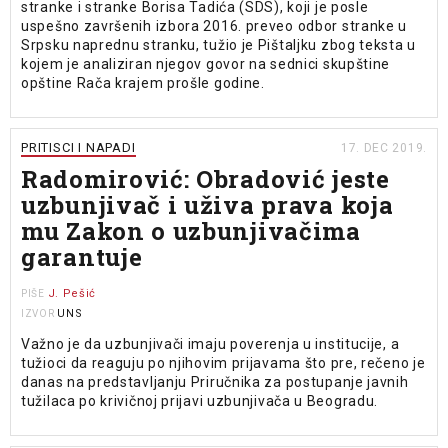
stranke i stranke Borisa Tadića (SDS), koji je posle
uspešno završenih izbora 2016. preveo odbor stranke u
Srpsku naprednu stranku, tužio je Pištaljku zbog teksta u
kojem je analiziran njegov govor na sednici skupštine
opštine Rača krajem prošle godine.
PRITISCI I NAPADI
17. DEC 2019.
Radomirović: Obradović jeste
uzbunjivač i uživa prava koja
mu Zakon o uzbunjivačima
garantuje
J. Pešić
PIŠE
UNS
IZVOR
Važno je da uzbunjivači imaju poverenja u institucije, a
tužioci da reaguju po njihovim prijavama što pre, rečeno je
danas na predstavljanju Priručnika za postupanje javnih
tužilaca po krivičnoj prijavi uzbunjivača u Beogradu.