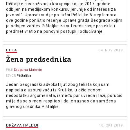
Pištaljke o istraživanju korupcije koji je 2017. godine
odbijen na medijskom konkursu jer „nije od interesa za
javnost“. Upravni sud je po tužbi Pištaljke 5. septembra
ove godine poništio rešenje Uprave grada Beograda kojim
je odbijen zahtev Pištaljke za sufinansiranje projekta i
predmet vratio na ponovni postupk i odlučivanje.
ETIKA
04. NOV 2019.
Žena predsednika
Dragana Matović
PIŠE
Pištaljka
IZVOR
Jedan beogradski advokat ljut zbog teksta koji sam
napisala o uzbunjivaču iz Krušika, u očiglednom
nedostatku argumenata, između par uvreda i laži, poručio
mi je da se o meni raspitao i da je saznao da sam žena
glavnog urednika Pištaljke.
DRŽAVA I MEDIJI
10. OKT 2019.