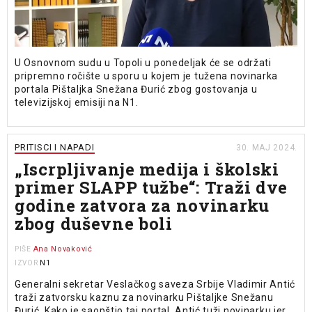
U Osnovnom sudu u Topoli u ponedeljak će se održati
pripremno ročište u sporu u kojem je tužena novinarka
portala Pištaljka Snežana Đurić zbog gostovanja u
televizijskoj emisiji na N1.
PRITISCI I NAPADI
30. MAJ 2024.
„Iscrpljivanje medija i školski
primer SLAPP tužbe“: Traži dve
godine zatvora za novinarku
zbog duševne boli
Ana Novaković
PIŠE
N1
IZVOR
Generalni sekretar Veslačkog saveza Srbije Vladimir Antić
traži zatvorsku kaznu za novinarku Pištaljke Snežanu
Đurić. Kako je saopštio taj portal, Antić tuži novinarku jer