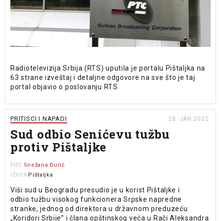
Radiotelevizija Srbija (RTS) uputila je portalu Pištaljka na
63 strane izveštaj i detaljne odgovore na sve što je taj
portal objavio o poslovanju RTS.
PRITISCI I NAPADI
28. JAN 2022.
Sud odbio Senićevu tužbu
protiv Pištaljke
Snežana Đurić
PIŠE
Pištaljka
IZVOR
Viši sud u Beogradu presudio je u korist Pištaljke i
odbio tužbu visokog funkcionera Srpske napredne
stranke, jednog od direktora u državnom preduzeću
„Koridori Srbije” i člana opštinskog veća u Rači Aleksandra