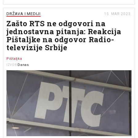
DRŽAVA I MEDIJI
15. MAR 2023.
Zašto RTS ne odgovori na
jednostavna pitanja: Reakcija
Pištaljke na odgovor Radio-
televizije Srbije
Pištaljka
Danas
IZVOR