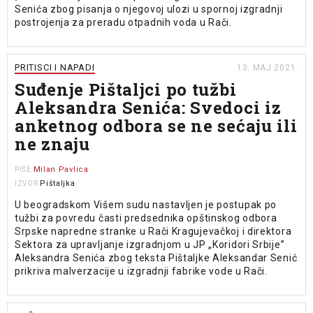
Senića zbog pisanja o njegovoj ulozi u spornoj izgradnji
postrojenja za preradu otpadnih voda u Rači.
PRITISCI I NAPADI
13. MAJ 2021.
Suđenje Pištaljci po tužbi
Aleksandra Senića: Svedoci iz
anketnog odbora se ne sećaju ili
ne znaju
Milan Pavlica
PIŠE
Pištaljka
IZVOR
U beogradskom Višem sudu nastavljen je postupak po
tužbi za povredu časti predsednika opštinskog odbora
Srpske napredne stranke u Rači Kragujevačkoj i direktora
Sektora za upravljanje izgradnjom u JP „Koridori Srbije”
Aleksandra Senića zbog teksta Pištaljke Aleksandar Senić
prikriva malverzacije u izgradnji fabrike vode u Rači.