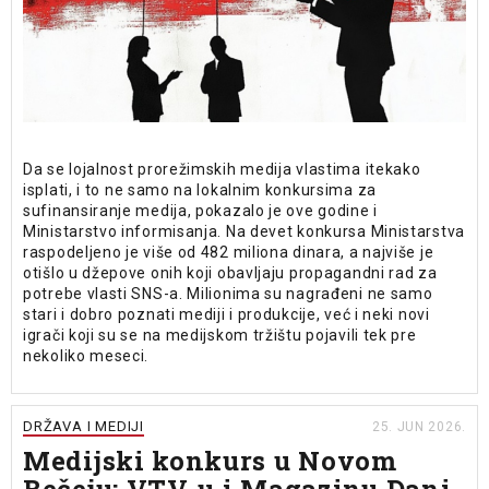
Da se lojalnost prorežimskih medija vlastima itekako
isplati, i to ne samo na lokalnim konkursima za
sufinansiranje medija, pokazalo je ove godine i
Ministarstvo informisanja. Na devet konkursa Ministarstva
raspodeljeno je više od 482 miliona dinara, a najviše je
otišlo u džepove onih koji obavljaju propagandni rad za
potrebe vlasti SNS-a. Milionima su nagrađeni ne samo
stari i dobro poznati mediji i produkcije, već i neki novi
igrači koji su se na medijskom tržištu pojavili tek pre
nekoliko meseci.
DRŽAVA I MEDIJI
25. JUN 2026.
Medijski konkurs u Novom
Bečeju: VTV-u i Magazinu Dani