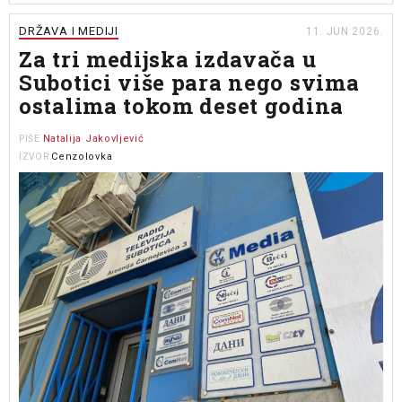
DRŽAVA I MEDIJI
11. JUN 2026.
Za tri medijska izdavača u
Subotici više para nego svima
ostalima tokom deset godina
Natalija Jakovljević
PIŠE
Cenzolovka
IZVOR