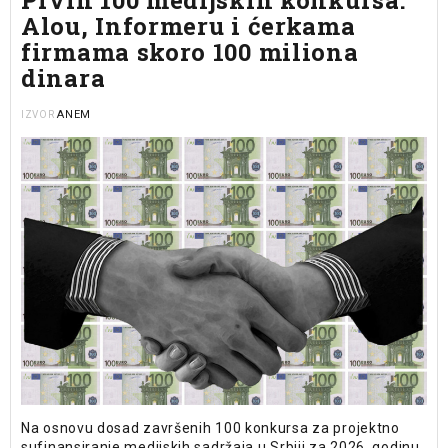
Prvih 100 medijskih konkursa:
Alou, Informeru i ćerkama
firmama skoro 100 miliona
dinara
ANEM
IZVOR
Na osnovu dosad završenih 100 konkursa za projektno
sufinansiranje medijskih sadržaja u Srbiji za 2026. godinu