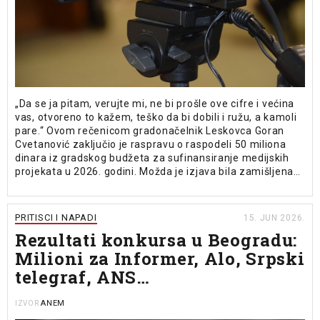
„Da se ja pitam, verujte mi, ne bi prošle ove cifre i većina
vas, otvoreno to kažem, teško da bi dobili i ružu, a kamoli
pare.“ Ovom rečenicom gradonačelnik Leskovca Goran
Cvetanović zaključio je raspravu o raspodeli 50 miliona
dinara iz gradskog budžeta za sufinansiranje medijskih
projekata u 2026. godini. Možda je izjava bila zamišljena…
PRITISCI I NAPADI
15. JUN 2026.
Rezultati konkursa u Beogradu:
Milioni za Informer, Alo, Srpski
telegraf, ANS…
ANEM
IZVOR