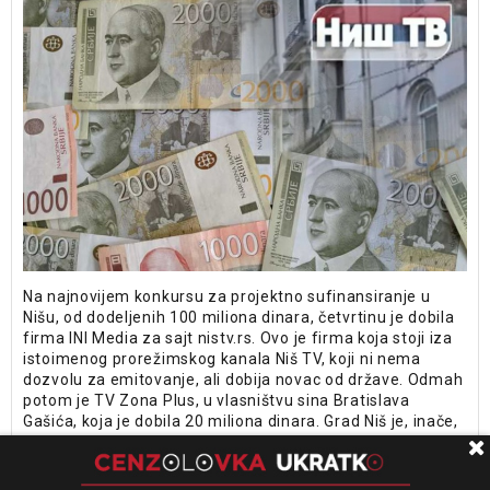
Na najnovijem konkursu za projektno sufinansiranje u
Nišu, od dodeljenih 100 miliona dinara, četvrtinu je dobila
firma INI Media za sajt nistv.rs. Ovo je firma koja stoji iza
istoimenog prorežimskog kanala Niš TV, koji ni nema
dozvolu za emitovanje, ali dobija novac od države. Odmah
potom je TV Zona Plus, u vlasništvu sina Bratislava
Gašića, koja je dobila 20 miliona dinara. Grad Niš je, inače,
od 2015. godine do danas na konkursima podelio skoro 7
miliona evra medijima, od čega su najbolje prošli oni
naklonjeni vlastima - za sedam najvećih otišlo je 2,5 puta