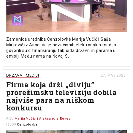
Zamenica urednika Cenzolovke Marija Vučić i Saša
Mirković iz Asocijacije nezavisnih elektronskih medija
govorili su o finansiranju tabloida državnim parama u
emisiji Među nama na Novoj S.
DRŽAVA I MEDIJI
27. MAJ 2026.
Firma koja drži „divlju”
prorežimsku televiziju dobila
najviše para na niškom
konkursu
Marija Vučić i Aleksandra Reves
PIŠU
Cenzolovka
IZVOR