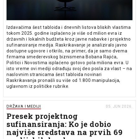
Izdavačima šest tabloida i dnevnih listova bliskih vlastima
tokom 2025. godine isplaćeno je više od milion evra iz
državnih i lokalnih budžeta kroz javne nabavke i projektno
sufinansiranje medija. Raskrikavanje je analiziralo javno
dostupne ugovore i otkrilo, na primer, da je samo dvema
firmama smederevskog biznismena Bobana Rajića,
Politici i Novostima isplaćeno gotovo pola miliona evra. U
isto vreme ovi mediji odrađuju svoj deo posla za vlast – na
naslovnim stranicama šest tabloida novinari
Raskrikavanja pronašli su više od 1.800 manipulacija,
uglavnom iz političke rubrike.
DRŽAVA I MEDIJI
05. JUN 2026.
Presek projektnog
sufinansiranja: Ko je dobio
najviše sredstava na prvih 69