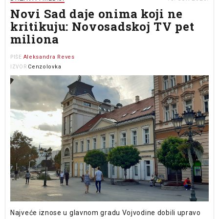
Novi Sad daje onima koji ne
kritikuju: Novosadskoj TV pet
miliona
Aleksandra Reves
PIŠE
Cenzolovka
IZVOR
Najveće iznose u glavnom gradu Vojvodine dobili upravo