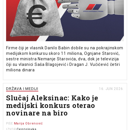
Firme čiji je vlasnik Danilo Babin dobile su na pokrajinskom
medijskom konkursu skoro 11 miliona, Ognjane Starović,
sestre ministra Nemanje Starovića, dva, dok je televizija
čiji su vlasnici Saša Blagojević i Dragan J. Vučićević četiri
miliona dinara
DRŽAVA I MEDIJI
16. JUN 2026.
Slučaj Aleksinac: Kako je
medijski konkurs oterao
novinare na biro
Marija Obrenović
PIŠE
Cenzolovka
IZVOR