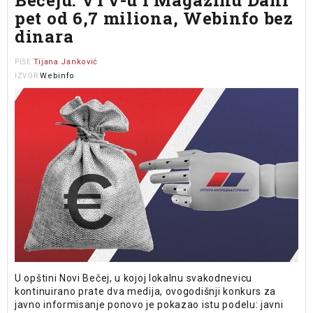
pet od 6,7 miliona, Webinfo bez
dinara
Tijana Janković
PIŠE
Webinfo
IZVOR
U opštini Novi Bečej, u kojoj lokalnu svakodnevicu
kontinuirano prate dva medija, ovogodišnji konkurs za
javno informisanje ponovo je pokazao istu podelu: javni