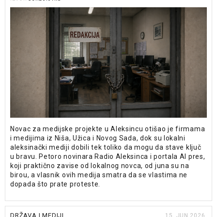
Novac za medijske projekte u Aleksincu otišao je firmama
i medijima iz Niša, Užica i Novog Sada, dok su lokalni
aleksinački mediji dobili tek toliko da mogu da stave ključ
u bravu. Petoro novinara Radio Aleksinca i portala Al pres,
koji praktično zavise od lokalnog novca, od juna su na
birou, a vlasnik ovih medija smatra da se vlastima ne
dopada što prate proteste.
DRŽAVA I MEDIJI
15. JUN 2026.