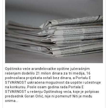
Opštinsko veće aranđelovačke opštine jučerašnjim
rešenjem dodelilo 21 milion dinara za tri medija, 16
podnosilaca projekata ostali bez dinara, a Portalu E
STVARNOST uskraćena mogućnost da uopšte i učestvuje
na konkursu. Posle osam godina rada Portala E
STVARNOST u rešenju Opštinskog veća, koje je potpisao
predsednik Goran Orlić, nije ni pomenut! Niti je među
onima…