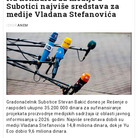
Subotici najviše sredstava za
medije Vladana Stefanovića
ANEM
IZVOR
Gradonačelnik Subotice Stevan Bakić doneo je Rešenje o
raspodeli ukupno 35.200.000 dinara za sufinansiranje
projekata proizvodnje medijskih sadržaja iz oblasti javnog
informisanja u 2026. godini. Najviše sredstava dobili su
mediji Vladana Stefanovića 14,8 miliona dinara, dok je Yu
Eco dobio 9,6 miliona dinara.