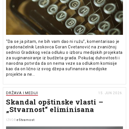
“Da se ja pitam, ne bih vam dao ni ružu”, komentarisao je
gradonačelnik Leskovca Goran Cvetanović na zvaničnoj
sednici Gradskog veća odluku o izboru medijskih projekata
za suginansiranje iz budžeta grada. Pokušaj duhovitosti i
navodna potvrda da on nema veze sa odlukom komisije
kao da on lično iz svog džepa sufinansira medijske
projekte a ne…
DRŽAVA I MEDIJI
15. JUN 2026.
Skandal opštinske vlasti –
„Stvarnost“ eliminisana
eStvarnost
IZVOR