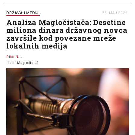
DRŽAVA I MEDIJI
28. MAJ 2026.
Analiza Magločistača: Desetine
miliona dinara državnog novca
završile kod povezane mreže
lokalnih medija
Piše N. J.
Magločistač
IZVOR