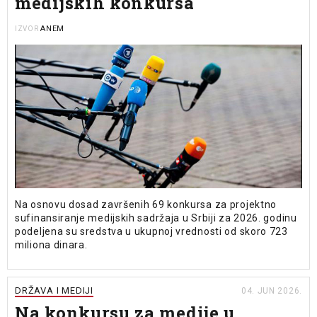
medijskih konkursa
ANEM
IZVOR
Na osnovu dosad završenih 69 konkursa za projektno
sufinansiranje medijskih sadržaja u Srbiji za 2026. godinu
podeljena su sredstva u ukupnoj vrednosti od skoro 723
miliona dinara.
DRŽAVA I MEDIJI
04. JUN 2026.
Na konkursu za medije u