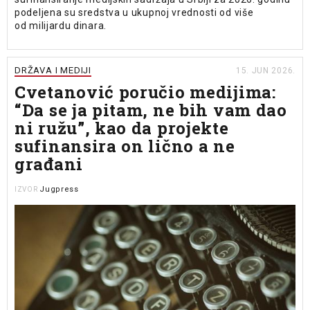
podeljena su sredstva u ukupnoj vrednosti od više
od milijardu dinara.
DRŽAVA I MEDIJI
15. JUN 2026.
Cvetanović poručio medijima:
“Da se ja pitam, ne bih vam dao
ni ružu”, kao da projekte
sufinansira on lično a ne
građani
Jugpress
IZVOR