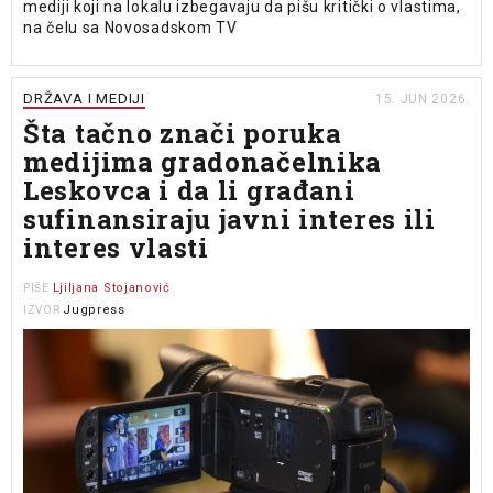
mediji koji na lokalu izbegavaju da pišu kritički o vlastima,
na čelu sa Novosadskom TV
DRŽAVA I MEDIJI
15. JUN 2026.
Šta tačno znači poruka
medijima gradonačelnika
Leskovca i da li građani
sufinansiraju javni interes ili
interes vlasti
Ljiljana Stojanović
PIŠE
Jugpress
IZVOR