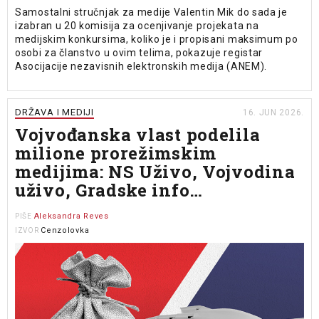
Samostalni stručnjak za medije Valentin Mik do sada je
izabran u 20 komisija za ocenjivanje projekata na
medijskim konkursima, koliko je i propisani maksimum po
osobi za članstvo u ovim telima, pokazuje registar
Asocijacije nezavisnih elektronskih medija (ANEM).
DRŽAVA I MEDIJI
16. JUN 2026.
Vojvođanska vlast podelila
milione prorežimskim
medijima: NS Uživo, Vojvodina
uživo, Gradske info…
Aleksandra Reves
PIŠE
Cenzolovka
IZVOR