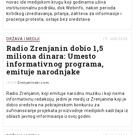
novac ide medijskom krugu koji godinama uživa
institucionalnu podršku, dok Webinfo, nakon perioda
kritičkog izveštavanja, pitanja, zahteva za informacije i
praćenja protesta, ostaje bez sredstava.
DRŽAVA I MEDIJI
19. JUN 2026.
Radio Zrenjanin dobio 1,5
miliona dinara: Umesto
informativnog programa,
emituje narodnjake
Zrenjaninski.com
IZVOR
Radio Zrenjanin, koji emituje narodnu muziku i koji nema
informativnu redakciju, jedini je medij iz Zrenjanina koji je
dobio sredstva na pokrajinskom konkursu za
sufinansiranje projekata proizvodnje medijskih sadržaja iz
oblasti javnog informisanja u ovoj godini.