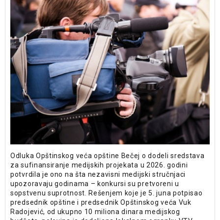
Odluka Opštinskog veća opštine Bečej o dodeli sredstava
za sufinansiranje medijskih projekata u 2026. godini
potvrdila je ono na šta nezavisni medijski stručnjaci
upozoravaju godinama – konkursi su pretvoreni u
sopstvenu suprotnost. Rešenjem koje je 5. juna potpisao
predsednik opštine i predsednik Opštinskog veća Vuk
Radojević, od ukupno 10 miliona dinara medijskog