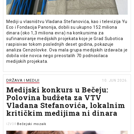
Mediji u vlasništvu Vladana Stefanovića, kao i televizija Yu
Eco i Fondacija Panonija, dobili su ukupno 152 miliona
dinara (oko 1,3 miliona evra) na konkursima za
sufinansiranje medijskih projekata koje je Grad Subotica
raspisivao tokom poslednjih deset godina, pokazuje
analiza Cenzolovke. Ova mala grupa medijskih izdavača je
dobila više novca nego preostalih 70 podnosilaca
medijskih projekata.
DRŽAVA I MEDIJI
10. JUN 2026.
Medijski konkurs u Bečeju:
Polovina budžeta za VTV
Vladana Stefanovića, lokalnim
kritičkim medijima ni dinara
Bečejski mozaik
IZVOR