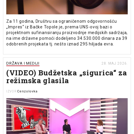
Za 11 godina, Društvu sa ograničenom odgovornošću
„Impres“ iz Bačke Topole je, prema UNS-ovoj bazi o
projektnom sufinansiranju proizvodnje medijskih sadržaja,
na ime državne pomoći dodeljeno 34.530.000 dinara za 39
odobrenih projekata tj. nešto iznad 295 hiljada evra.
DRŽAVA I MEDIJI
28. MAJ 2026.
(VIDEO) Budžetska „sigurica“ za
režimska glasila
Cenzolovka
IZVOR