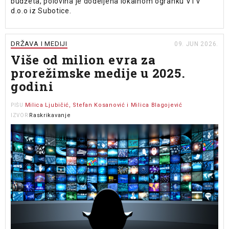
budžeta, polovina je dodeljena lokalnom ogranku VTV
d.o.o iz Subotice.
DRŽAVA I MEDIJI
09. JUN 2026.
Više od milion evra za
prorežimske medije u 2025.
godini
Milica Ljubičić, Stefan Kosanović i Milica Blagojević
PIŠU
Raskrikavanje
IZVOR