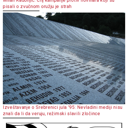
Milan Radonjić: Cilj kampanje protiv novinara koji su
pisali o zvučnom oružju je strah
Izveštavanje o Srebrenici jula '95: Nevladini mediji nisu
znali da li da veruju, režimski slavili zločince