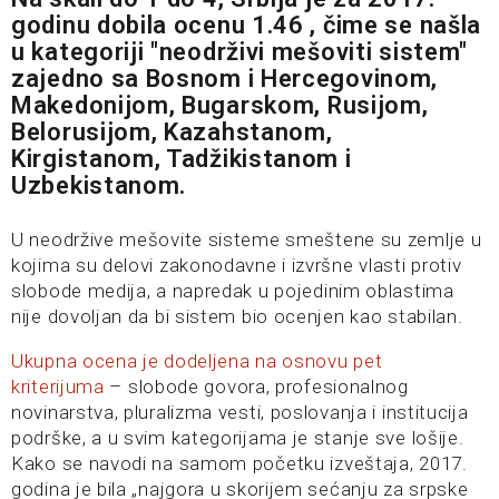
godinu dobila ocenu 1.46 , čime se našla
u kategoriji "neodrživi mešoviti sistem"
zajedno sa Bosnom i Hercegovinom,
Makedonijom, Bugarskom, Rusijom,
Belorusijom, Kazahstanom,
Kirgistanom, Tadžikistanom i
Uzbekistanom.
U neodržive mešovite sisteme smeštene su zemlje u
kojima su delovi zakonodavne i izvršne vlasti protiv
slobode medija, a napredak u pojedinim oblastima
nije dovoljan da bi sistem bio ocenjen kao stabilan.
Ukupna ocena je dodeljena na osnovu pet
kriterijuma
– slobode govora, profesionalnog
novinarstva, pluralizma vesti, poslovanja i institucija
podrške, a u svim kategorijama je stanje sve lošije.
Kako se navodi na samom početku izveštaja, 2017.
godina je bila „najgora u skorijem sećanju za srpske