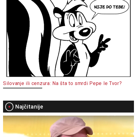
Silovanje ili cenzura: Na šta to smrdi Pepe le Tvor?
Najčitanije