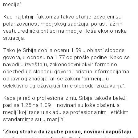
medije“.
Kao najbitniji faktori za takvo stanje izdvojeni su
polarizovanost medijskog sadržaja, porast lažnih
vesti, urednički pritisci na medije i loša ekonomska
situacija.
Tako je Srbija dobila ocenu 1.59 u oblasti slobode
govora, u odnosu na 1.77 od prošle godine. Kako se
navodi u izveštaju, zakonodavni okvir formalno
obezbeđuje slobodu govora i pristup informacijama
od javnog značaja, ali se zakoni “primenjuju
selektivno ugrožavajući time slobodu izražavanja”.
Kada je reč o profesionalizmu, Srbija takođe beleži
pad sa 1.25 na 1.09 – novinari su loše plaćeni, a
mediji koji rade u skladu sa profesionalnim i etičkim
standardima su u manjini.
“
Zbog straha da izgube posao, novinari napuštaju