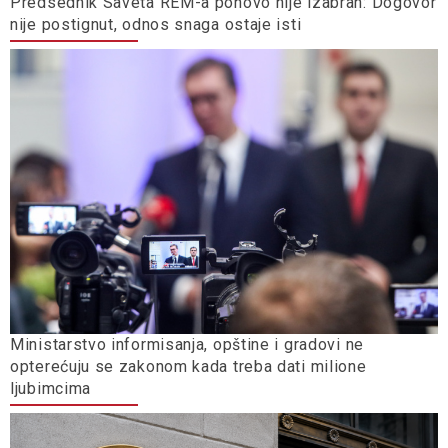
Predsednik Saveta REM-a ponovo nije izabran: Dogovor
nije postignut, odnos snaga ostaje isti
Ministarstvo informisanja, opštine i gradovi ne
opterećuju se zakonom kada treba dati milione
ljubimcima