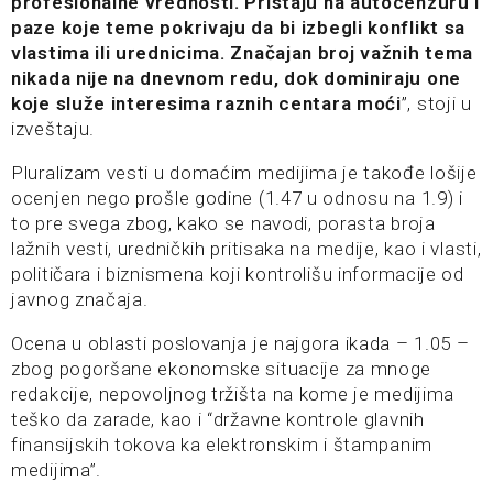
profesionalne vrednosti. Pristaju na autocenzuru i
paze koje teme pokrivaju da bi izbegli konflikt sa
vlastima ili urednicima. Značajan broj važnih tema
nikada nije na dnevnom redu, dok dominiraju one
koje služe interesima raznih centara moći
”, stoji u
izveštaju.
Pluralizam vesti u domaćim medijima je takođe lošije
ocenjen nego prošle godine (1.47 u odnosu na 1.9) i
to pre svega zbog, kako se navodi, porasta broja
lažnih vesti, uredničkih pritisaka na medije, kao i vlasti,
političara i biznismena koji kontrolišu informacije od
javnog značaja.
Ocena u oblasti poslovanja je najgora ikada – 1.05 –
zbog pogoršane ekonomske situacije za mnoge
redakcije, nepovoljnog tržišta na kome je medijima
teško da zarade, kao i “državne kontrole glavnih
finansijskih tokova ka elektronskim i štampanim
medijima”.