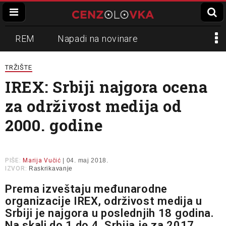
REM
Napadi na novinare
Zvučni top
Crna Gora
N1
TRŽIŠTE
IREX: Srbiji najgora ocena
Propaganda
Lokalni mediji
za održivost medija od
Informer
Slavko Ćuruvija
2000. godine
PIŠE:
Marija Vučić
| 04. maj 2018.
IZVOR:
Raskrikavanje
Prema izveštaju međunarodne
organizacije IREX, održivost medija u
Srbiji je najgora u poslednjih 18 godina.
Na skali do 1 do 4, Srbija je za 2017.