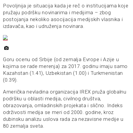
Povoljnija je situacija kada je reč o institucijama koje
pružaju podršku novinarima i medijima – zbog
postojanja nekoliko asocijacija medijskih vlasnika i
izdavača, kao i udruženja novinara.
Goru ocenu od Srbije (od zemalja Evrope i Azije u
kojima se rade merenja) za 2017. godinu imaju samo
Kazahstan (1.41), Uzbekistan (1.00) i Turkmenistan
(0.39).
Američka nevladina organizacija IREX pruža globalnu
podršku u oblasti medija, civilnog društva,
obrazovanja, omladinskih projekata i slično. Indeks
održivosti medija se meri od 2000. godine, kroz
dubinsku analizu uslova rada za nezavisne medije u
80 zemalja sveta.