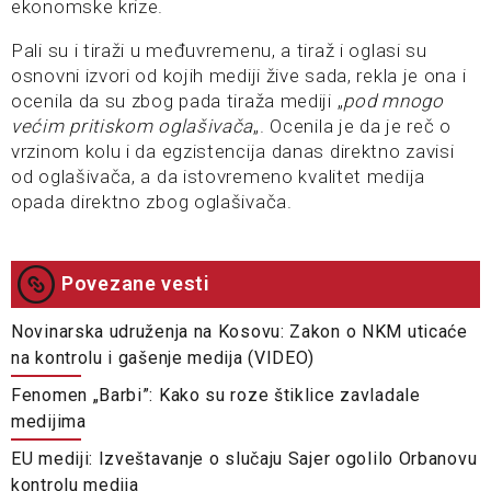
ekonomske krize.
Pali su i tiraži u međuvremenu, a tiraž i oglasi su
osnovni izvori od kojih mediji žive sada, rekla je ona i
ocenila da su zbog pada tiraža mediji „
pod mnogo
većim pritiskom oglašivača
„. Ocenila je da je reč o
vrzinom kolu i da egzistencija danas direktno zavisi
od oglašivača, a da istovremeno kvalitet medija
opada direktno zbog oglašivača.
Povezane vesti
Novinarska udruženja na Kosovu: Zakon o NKM uticaće
na kontrolu i gašenje medija (VIDEO)
Fenomen „Barbi”: Kako su roze štiklice zavladale
medijima
EU mediji: Izveštavanje o slučaju Sajer ogolilo Orbanovu
kontrolu medija