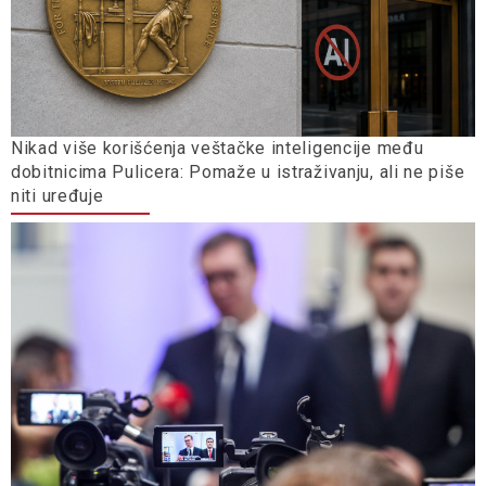
Nikad više korišćenja veštačke inteligencije među
dobitnicima Pulicera: Pomaže u istraživanju, ali ne piše
niti uređuje