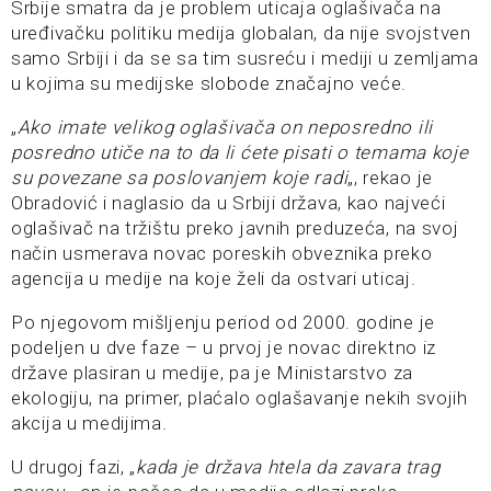
Srbije smatra da je problem uticaja oglašivača na
uređivačku politiku medija globalan, da nije svojstven
samo Srbiji i da se sa tim susreću i mediji u zemljama
u kojima su medijske slobode značajno veće.
„
Ako imate velikog oglašivača on neposredno ili
posredno utiče na to da li ćete pisati o temama koje
su povezane sa poslovanjem koje radi
„, rekao je
Obradović i naglasio da u Srbiji država, kao najveći
oglašivač na tržištu preko javnih preduzeća, na svoj
način usmerava novac poreskih obveznika preko
agencija u medije na koje želi da ostvari uticaj.
Po njegovom mišljenju period od 2000. godine je
podeljen u dve faze – u prvoj je novac direktno iz
države plasiran u medije, pa je Ministarstvo za
ekologiju, na primer, plaćalo oglašavanje nekih svojih
akcija u medijima.
U drugoj fazi, „
kada je država htela da zavara trag