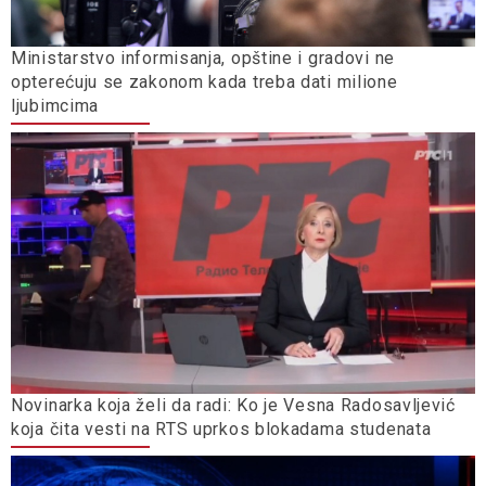
Ministarstvo informisanja, opštine i gradovi ne
opterećuju se zakonom kada treba dati milione
ljubimcima
Novinarka koja želi da radi: Ko je Vesna Radosavljević
koja čita vesti na RTS uprkos blokadama studenata