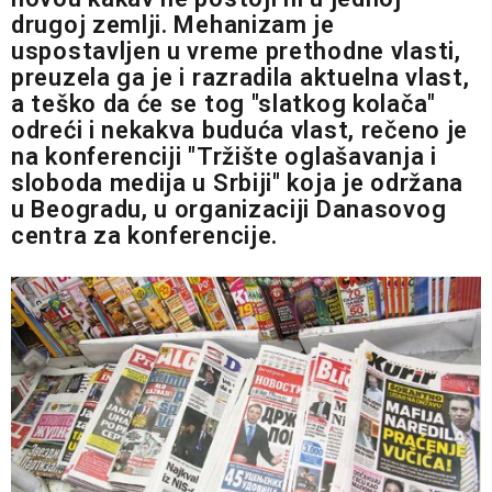
drugoj zemlji. Mehanizam je
uspostavljen u vreme prethodne vlasti,
preuzela ga je i razradila aktuelna vlast,
a teško da će se tog "slatkog kolača"
odreći i nekakva buduća vlast, rečeno je
na konferenciji "Tržište oglašavanja i
sloboda medija u Srbiji" koja je održana
u Beogradu, u organizaciji Danasovog
centra za konferencije.