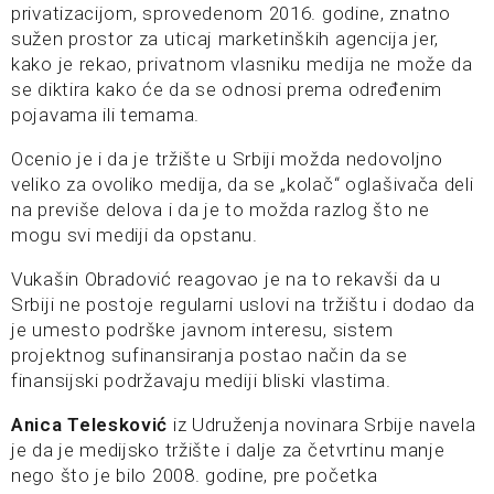
privatizacijom, sprovedenom 2016. godine, znatno
sužen prostor za uticaj marketinških agencija jer,
kako je rekao, privatnom vlasniku medija ne može da
se diktira kako će da se odnosi prema određenim
pojavama ili temama.
Ocenio je i da je tržište u Srbiji možda nedovoljno
veliko za ovoliko medija, da se „kolač“ oglašivača deli
na previše delova i da je to možda razlog što ne
mogu svi mediji da opstanu.
Vukašin Obradović reagovao je na to rekavši da u
Srbiji ne postoje regularni uslovi na tržištu i dodao da
je umesto podrške javnom interesu, sistem
projektnog sufinansiranja postao način da se
finansijski podržavaju mediji bliski vlastima.
Anica Telesković
iz Udruženja novinara Srbije navela
je da je medijsko tržište i dalje za četvrtinu manje
nego što je bilo 2008. godine, pre početka