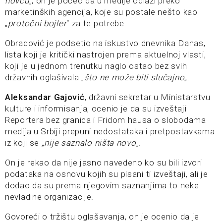
novcu
„, on je počeo da u medije odlazi preko
marketinških agencija, koje su postale nešto kao
„
protočni bojler
“ za te potrebe.
Obradović je podsetio na iskustvo dnevnika Danas,
lista koji je kritički nastrojen prema aktuelnoj vlasti,
koji je u jednom trenutku naglo ostao bez svih
državnih oglašivala „
što ne može biti slučajno
„.
Aleksandar Gajović
, državni sekretar u Ministarstvu
kulture i informisanja, ocenio je da su izveštaji
Reportera bez granica i Fridom hausa o slobodama
medija u Srbiji prepuni nedostataka i pretpostavkama
iz koji se „
nije saznalo ništa novo
„.
On je rekao da nije jasno navedeno ko su bili izvori
podataka na osnovu kojih su pisani ti izveštaji, ali je
dodao da su prema njegovim saznanjima to neke
nevladine organizacije.
Govoreći o tržištu oglašavanja, on je ocenio da je