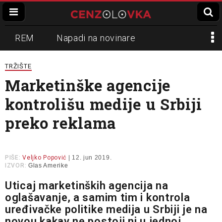
REM
Napadi na novinare
Zvučni top
Crna Gora
N1
TRŽIŠTE
Marketinške agencije
Propaganda
Lokalni mediji
kontrolišu medije u Srbiji
Informer
Slavko Ćuruvija
preko reklama
PIŠE:
Veljko Popović
| 12. jun 2019.
IZVOR:
Glas Amerike
Uticaj marketinških agencija na
oglašavanje, a samim tim i kontrola
uređivačke politike medija u Srbiji je na
novou kakav ne postoji ni u jednoj