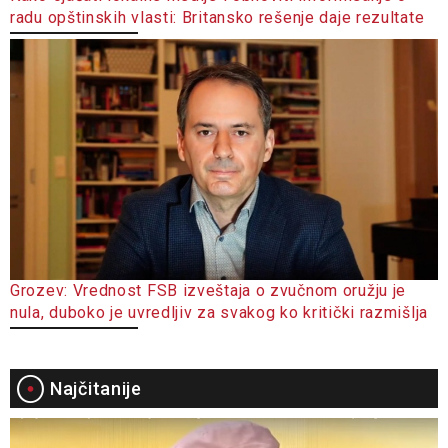
radu opštinskih vlasti: Britansko rešenje daje rezultate
Grozev: Vrednost FSB izveštaja o zvučnom oružju je
nula, duboko je uvredljiv za svakog ko kritički razmišlja
Najčitanije