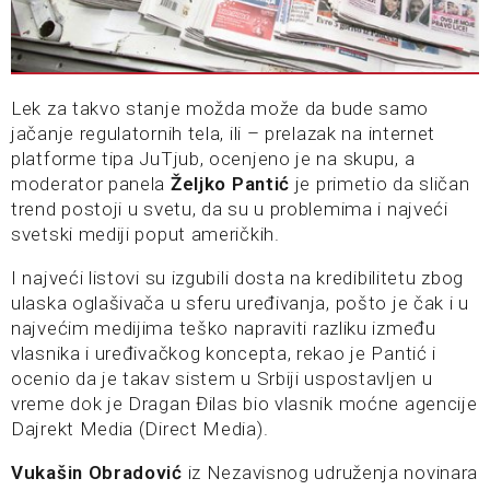
Lek za takvo stanje možda može da bude samo
jačanje regulatornih tela, ili – prelazak na internet
platforme tipa JuTjub, ocenjeno je na skupu, a
moderator panela
Željko Pantić
je primetio da sličan
trend postoji u svetu, da su u problemima i najveći
svetski mediji poput američkih.
I najveći listovi su izgubili dosta na kredibilitetu zbog
ulaska oglašivača u sferu uređivanja, pošto je čak i u
najvećim medijima teško napraviti razliku između
vlasnika i uređivačkog koncepta, rekao je Pantić i
ocenio da je takav sistem u Srbiji uspostavljen u
vreme dok je Dragan Đilas bio vlasnik moćne agencije
Dajrekt Media (Direct Media).
Vukašin Obradović
iz Nezavisnog udruženja novinara