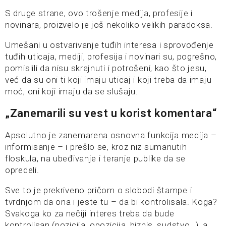
S druge strane, ovo trošenje medija, profesije i
novinara, proizvelo je još nekoliko velikih paradoksa.
Umešani u ostvarivanje tuđih interesa i sprovođenje
tuđih uticaja, mediji, profesija i novinari su, pogrešno,
pomislili da nisu skrajnuti i potrošeni, kao što jesu,
već da su oni ti koji imaju uticaj i koji treba da imaju
moć, oni koji imaju da se slušaju.
„Zanemarili su vest u korist komentara“
Apsolutno je zanemarena osnovna funkcija medija –
informisanje – i prešlo se, kroz niz sumanutih
floskula, na ubeđivanje i teranje publike da se
opredeli.
Sve to je prekriveno pričom o slobodi štampe i
tvrdnjom da ona i jeste tu – da bi kontrolisala. Koga?
Svakoga ko za nečiji interes treba da bude
kontrolisan (pozicija, opozicija, biznis, sudstvo…), a