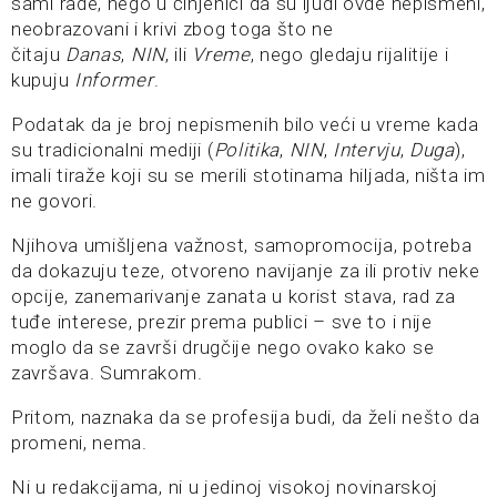
sami rade, nego u činjenici da su ljudi ovde nepismeni,
neobrazovani i krivi zbog toga što ne
čitaju
Danas
,
NIN
, ili
Vreme
, nego gledaju rijalitije i
kupuju
Informer
.
Podatak da je broj nepismenih bilo veći u vreme kada
su tradicionalni mediji (
Politika
,
NIN
,
Intervju
,
Duga
),
imali tiraže koji su se merili stotinama hiljada, ništa im
ne govori.
Njihova umišljena važnost, samopromocija, potreba
da dokazuju teze, otvoreno navijanje za ili protiv neke
opcije, zanemarivanje zanata u korist stava, rad za
tuđe interese, prezir prema publici – sve to i nije
moglo da se završi drugčije nego ovako kako se
završava. Sumrakom.
Pritom, naznaka da se profesija budi, da želi nešto da
promeni, nema.
Ni u redakcijama, ni u jedinoj visokoj novinarskoj