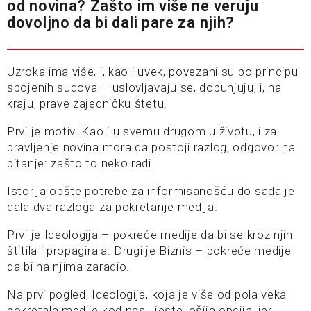
od novina? Zašto im više ne veruju
dovoljno da bi dali pare za njih?
Uzroka ima više, i, kao i uvek, povezani su po principu
spojenih sudova – uslovljavaju se, dopunjuju, i, na
kraju, prave zajedničku štetu.
Prvi je motiv. Kao i u svemu drugom u životu, i za
pravljenje novina mora da postoji razlog, odgovor na
pitanje: zašto to neko radi.
Istorija opšte potrebe za informisanošću do sada je
dala dva razloga za pokretanje medija.
Prvi je Ideologija – pokreće medije da bi se kroz njih
štitila i propagirala. Drugi je Biznis – pokreće medije
da bi na njima zaradio.
Na prvi pogled, Ideologija, koja je više od pola veka
pokretala medije kod nas, jeste lošija opcija, jer