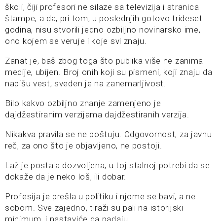
školi, čiji profesori ne silaze sa televizija i stranica
štampe, a da, pri tom, u poslednjih gotovo trideset
godina, nisu stvorili jedno ozbiljno novinarsko ime,
ono kojem se veruje i koje svi znaju.
Zanat je, baš zbog toga što publika više ne zanima
medije, ubijen. Broj onih koji su pismeni, koji znaju da
napišu vest, sveden je na zanemarljivost.
Bilo kakvo ozbiljno znanje zamenjeno je
dajdžestiranim verzijama dajdžestiranih verzija.
Nikakva pravila se ne poštuju. Odgovornost, za javnu
reč, za ono što je objavljeno, ne postoji.
Laž je postala dozvoljena, u toj stalnoj potrebi da se
dokaže da je neko loš, ili dobar.
Profesija je prešla u politiku i njome se bavi, a ne
sobom. Sve zajedno, tiraži su pali na istorijski
minimum, i nastaviće da padaju.