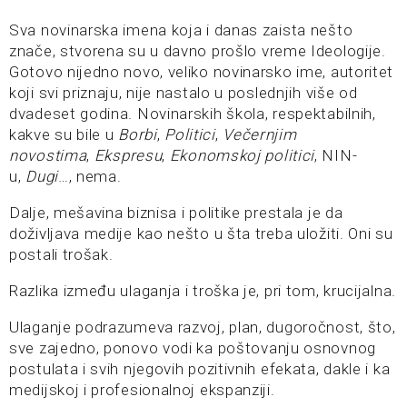
Sva novinarska imena koja i danas zaista nešto
znače, stvorena su u davno prošlo vreme Ideologije.
Gotovo nijedno novo, veliko novinarsko ime, autoritet
koji svi priznaju, nije nastalo u poslednjih više od
dvadeset godina. Novinarskih škola, respektabilnih,
kakve su bile u
Borbi
,
Politici
,
Večernjim
novostima
,
Ekspresu
,
Ekonomskoj politici
, NIN-
u,
Dugi
…, nema.
Dalje, mešavina biznisa i politike prestala je da
doživljava medije kao nešto u šta treba uložiti. Oni su
postali trošak.
Razlika između ulaganja i troška je, pri tom, krucijalna.
Ulaganje podrazumeva razvoj, plan, dugoročnost, što,
sve zajedno, ponovo vodi ka poštovanju osnovnog
postulata i svih njegovih pozitivnih efekata, dakle i ka
medijskoj i profesionalnoj ekspanziji.