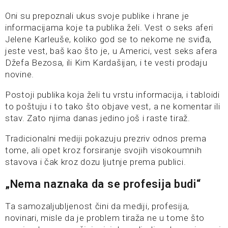
Oni su prepoznali ukus svoje publike i hrane je
informacijama koje ta publika želi. Vest o seks aferi
Jelene Karleuše, koliko god se to nekome ne sviđa,
jeste vest, baš kao što je, u Americi, vest seks afera
Džefa Bezosa, ili Kim Kardašijan, i te vesti prodaju
novine.
Postoji publika koja želi tu vrstu informacija, i tabloidi
to poštuju i to tako što objave vest, a ne komentar ili
stav. Zato njima danas jedino još i raste tiraž.
Tradicionalni mediji pokazuju prezriv odnos prema
tome, ali opet kroz forsiranje svojih visokoumnih
stavova i čak kroz dozu ljutnje prema publici.
„Nema naznaka da se profesija budi“
Ta samozaljubljenost čini da mediji, profesija,
novinari, misle da je problem tiraža ne u tome što