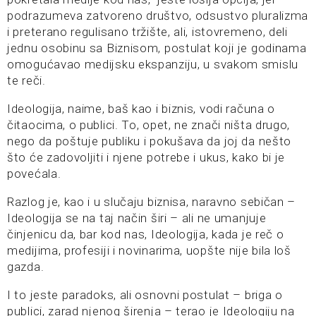
podrazumeva zatvoreno društvo, odsustvo pluralizma
i preterano regulisano tržište, ali, istovremeno, deli
jednu osobinu sa Biznisom, postulat koji je godinama
omogućavao medijsku ekspanziju, u svakom smislu
te reči.
Ideologija, naime, baš kao i biznis, vodi računa o
čitaocima, o publici. To, opet, ne znači ništa drugo,
nego da poštuje publiku i pokušava da joj da nešto
što će zadovoljiti i njene potrebe i ukus, kako bi je
povećala.
Razlog je, kao i u slučaju biznisa, naravno sebičan –
Ideologija se na taj način širi – ali ne umanjuje
činjenicu da, bar kod nas, Ideologija, kada je reč o
medijima, profesiji i novinarima, uopšte nije bila loš
gazda.
I to jeste paradoks, ali osnovni postulat – briga o
publici, zarad njenog širenja – terao je Ideologiju na