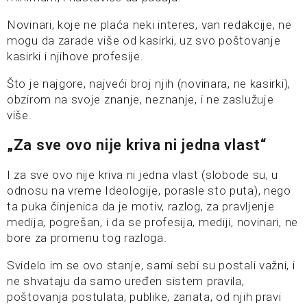
Novinari, koje ne plaća neki interes, van redakcije, ne
mogu da zarade više od kasirki, uz svo poštovanje
kasirki i njihove profesije.
Što je najgore, najveći broj njih (novinara, ne kasirki),
obzirom na svoje znanje, neznanje, i ne zaslužuje
više.
„Za sve ovo nije kriva ni jedna vlast“
I za sve ovo nije kriva ni jedna vlast (slobode su, u
odnosu na vreme Ideologije, porasle sto puta), nego
ta puka činjenica da je motiv, razlog, za pravljenje
medija, pogrešan, i da se profesija, mediji, novinari, ne
bore za promenu tog razloga.
Svidelo im se ovo stanje, sami sebi su postali važni, i
ne shvataju da samo uređen sistem pravila,
poštovanja postulata, publike, zanata, od njih pravi