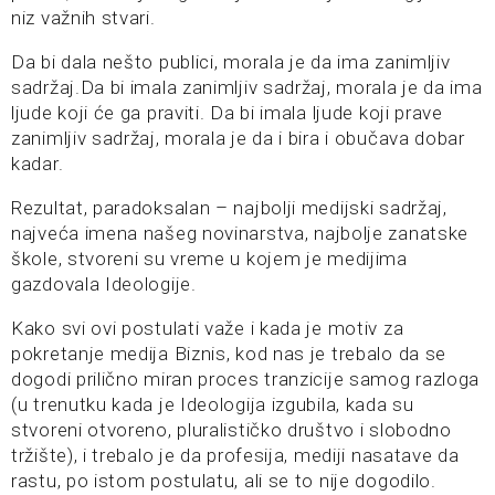
niz važnih stvari.
Da bi dala nešto publici, morala je da ima zanimljiv
sadržaj.Da bi imala zanimljiv sadržaj, morala je da ima
ljude koji će ga praviti. Da bi imala ljude koji prave
zanimljiv sadržaj, morala je da i bira i obučava dobar
kadar.
Rezultat, paradoksalan – najbolji medijski sadržaj,
najveća imena našeg novinarstva, najbolje zanatske
škole, stvoreni su vreme u kojem je medijima
gazdovala Ideologije.
Kako svi ovi postulati važe i kada je motiv za
pokretanje medija Biznis, kod nas je trebalo da se
dogodi prilično miran proces tranzicije samog razloga
(u trenutku kada je Ideologija izgubila, kada su
stvoreni otvoreno, pluralističko društvo i slobodno
tržište), i trebalo je da profesija, mediji nasatave da
rastu, po istom postulatu, ali se to nije dogodilo.