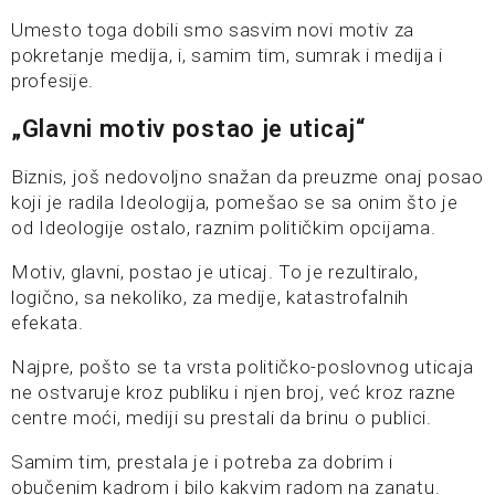
Umesto toga dobili smo sasvim novi motiv za
pokretanje medija, i, samim tim, sumrak i medija i
profesije.
„Glavni motiv postao je uticaj“
Biznis, još nedovoljno snažan da preuzme onaj posao
koji je radila Ideologija, pomešao se sa onim što je
od Ideologije ostalo, raznim političkim opcijama.
Motiv, glavni, postao je uticaj. To je rezultiralo,
logično, sa nekoliko, za medije, katastrofalnih
efekata.
Najpre, pošto se ta vrsta političko-poslovnog uticaja
ne ostvaruje kroz publiku i njen broj, već kroz razne
centre moći, mediji su prestali da brinu o publici.
Samim tim, prestala je i potreba za dobrim i
obučenim kadrom i bilo kakvim radom na zanatu.