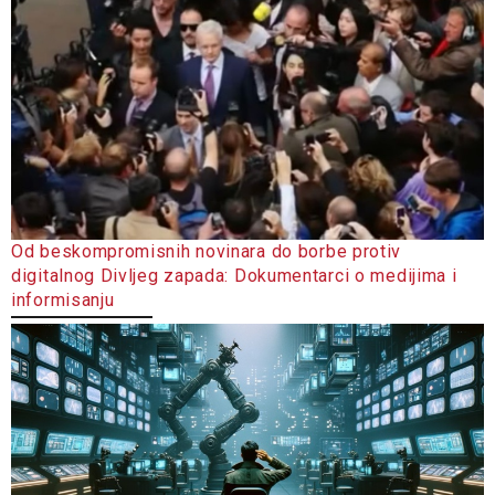
Od beskompromisnih novinara do borbe protiv
digitalnog Divljeg zapada: Dokumentarci o medijima i
informisanju