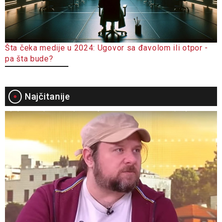
Šta čeka medije u 2024: Ugovor sa đavolom ili otpor -
pa šta bude?
Najčitanije