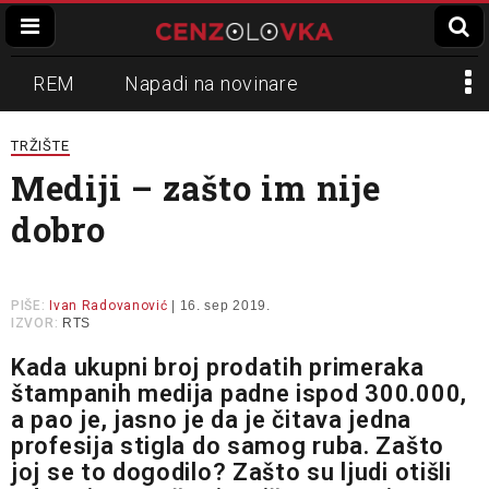
REM
Napadi na novinare
Zvučni top
Crna Gora
N1
TRŽIŠTE
Mediji – zašto im nije
Propaganda
Lokalni mediji
dobro
Informer
Slavko Ćuruvija
PIŠE:
Ivan Radovanović
| 16. sep 2019.
IZVOR:
RTS
Kada ukupni broj prodatih primeraka
štampanih medija padne ispod 300.000,
a pao je, jasno je da je čitava jedna
profesija stigla do samog ruba. Zašto
joj se to dogodilo? Zašto su ljudi otišli