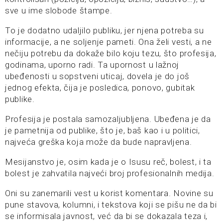
sve u ime slobode štampe.
To je dodatno udaljilo publiku, jer njena potreba su
informacije, a ne soljenje pameti. Ona želi vesti, a ne
nečiju potrebu da dokaže bilo koju tezu, što profesija,
godinama, uporno radi. Ta upornost u lažnoj
ubeđenosti u sopstveni uticaj, dovela je do još
jednog efekta, čija je posledica, ponovo, gubitak
publike.
Profesija je postala samozaljubljena. Ubeđena je da
je pametnija od publike, što je, baš kao i u politici,
najveća greška koja može da bude napravljena.
Mesijanstvo je, osim kada je o Isusu reč, bolest, i ta
bolest je zahvatila najveći broj profesionalnih medija.
Oni su zanemarili vest u korist komentara. Novine su
pune stavova, kolumni, i tekstova koji se pišu ne da bi
se informisala javnost, već da bi se dokazala teza i,