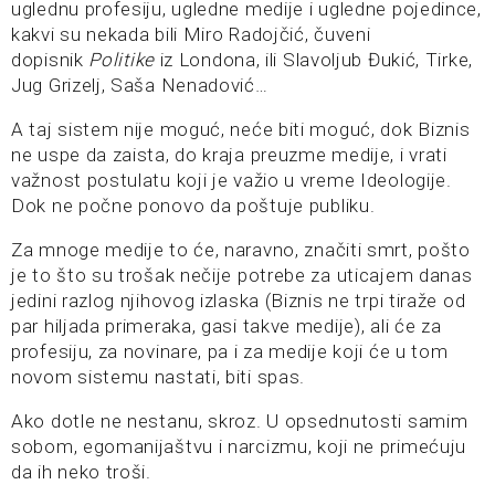
uglednu profesiju, ugledne medije i ugledne pojedince,
kakvi su nekada bili Miro Radojčić, čuveni
dopisnik
Politike
iz Londona, ili Slavoljub Đukić, Tirke,
Jug Grizelj, Saša Nenadović…
A taj sistem nije moguć, neće biti moguć, dok Biznis
ne uspe da zaista, do kraja preuzme medije, i vrati
važnost postulatu koji je važio u vreme Ideologije.
Dok ne počne ponovo da poštuje publiku.
Za mnoge medije to će, naravno, značiti smrt, pošto
je to što su trošak nečije potrebe za uticajem danas
jedini razlog njihovog izlaska (Biznis ne trpi tiraže od
par hiljada primeraka, gasi takve medije), ali će za
profesiju, za novinare, pa i za medije koji će u tom
novom sistemu nastati, biti spas.
Ako dotle ne nestanu, skroz. U opsednutosti samim
sobom, egomanijaštvu i narcizmu, koji ne primećuju
da ih neko troši.