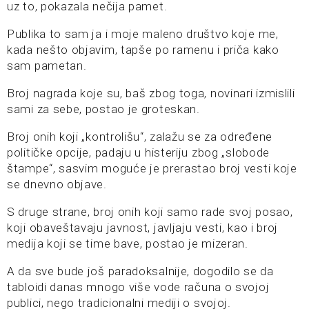
uz to, pokazala nečija pamet.
Publika to sam ja i moje maleno društvo koje me,
kada nešto objavim, tapše po ramenu i priča kako
sam pametan.
Broj nagrada koje su, baš zbog toga, novinari izmislili
sami za sebe, postao je groteskan.
Broj onih koji „kontrolišu“, zalažu se za određene
političke opcije, padaju u histeriju zbog „slobode
štampe“, sasvim moguće je prerastao broj vesti koje
se dnevno objave.
S druge strane, broj onih koji samo rade svoj posao,
koji obaveštavaju javnost, javljaju vesti, kao i broj
medija koji se time bave, postao je mizeran.
A da sve bude još paradoksalnije, dogodilo se da
tabloidi danas mnogo više vode računa o svojoj
publici, nego tradicionalni mediji o svojoj.