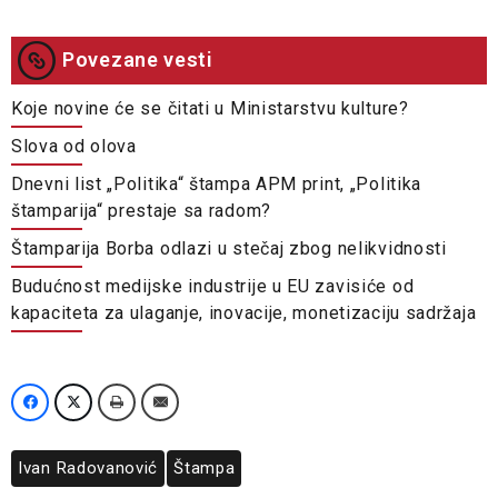
Povezane vesti
Koje novine će se čitati u Ministarstvu kulture?
Slova od olova
Dnevni list „Politika“ štampa APM print, „Politika
štamparija“ prestaje sa radom?
Štamparija Borba odlazi u stečaj zbog nelikvidnosti
Budućnost medijske industrije u EU zavisiće od
kapaciteta za ulaganje, inovacije, monetizaciju sadržaja
Ivan Radovanović
Štampa