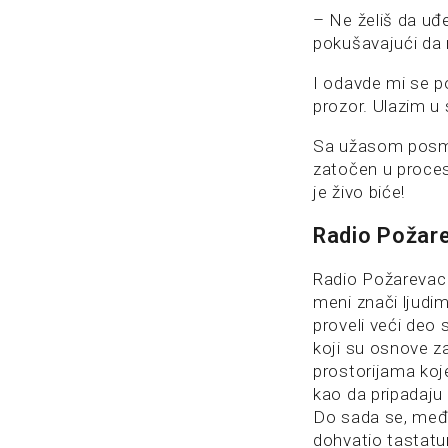
– Ne želiš da uđe
pokušavajući da 
I odavde mi se p
prozor. Ulazim u
Sa užasom posmat
zatočen u procesu
je živo biće!
Radio Požar
Radio Požarevac
meni znači ljudim
proveli veći deo 
koji su osnove za
prostorijama koj
kao da pripadaju 
Do sada se, među
dohvatio tastatu