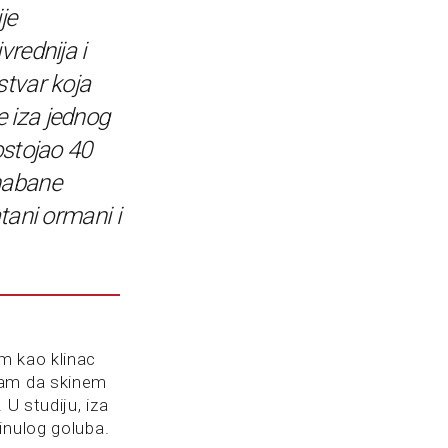
je
vrednija i
stvar koja
 iza jednog
ostojao 40
habane
atani ormani i
sam kao klinac
vam da skinem
U studiju, iza
inulog goluba.