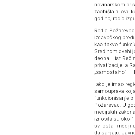
novinarskom prist
zaobišla ni ovu k
godina, radio izgu
Radio Požarevac
izdavačkog predu
kao takvo funkci
Sredinom dvehilj
deoba. List Reč 
privatizacije, a 
„samostalno“ – 
Iako je imao regi
samouprava koja 
funkcionisanje b
Požarevac. U god
medijskih zakona
iznosila su oko 
svi ostali medij
da sanjaju. Javn