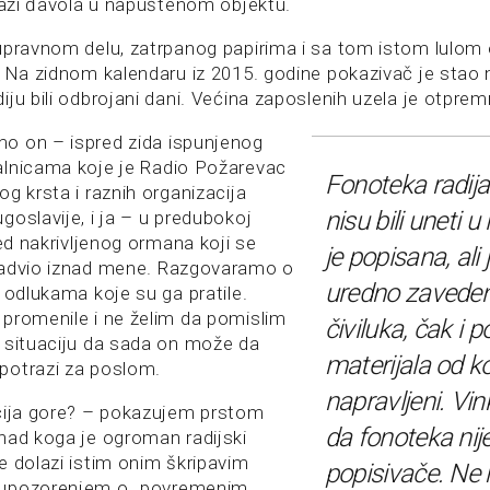
traži đavola u napuštenom objektu.
upravnom delu, zatrpanog papirima i sa tom istom lulo
. Na zidnom kalendaru iz 2015. godine pokazivač je stao 
ju bili odbrojani dani. Većina zaposlenih uzela je otpremn
o on – ispred zida ispunjenog
alnicama koje je Radio Požarevac
Fonoteka radija 
g krsta i raznih organizacija
nisu bili uneti 
oslavije, i ja – u predubokoj
red nakrivljenog ormana koji se
je popisana, ali 
nadvio iznad mene. Razgovaramo o
uredno zavede
 odlukama koje su ga pratile.
promenile i ne želim da pomislim
čiviluka, čak i p
 situaciju da sada on može da
materijala od ko
potrazi za poslom.
napravljeni. Vin
cija gore? – pokazujem prstom
da fonoteka nij
nad koga je ogroman radijski
e dolazi istim onim škripavim
popisivače. Ne
 upozorenjem o „povremenim