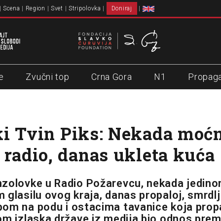
Scena
Region
Svet
Stripolovka
Doniraj
e
Zvučni top
Crna Gora
N1
Propag
i Tvin Piks: Nekada moć
 radio, danas ukleta kuća
nzolovke u Radio Požarevcu, nekada jedin
glasilu ovog kraja, danas propaloj, smrdlji
om na podu i ostacima tavanice koja propad
om izlaska države iz medija bio odnos prema