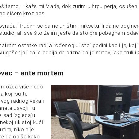
š tamo – kaže mi Vlada, dok zurim u hrpu perja, osušenih 
ne dišem kroz nos.
ovraća. Trudim se da ne uništim miksetu ili da ne poginem
 studio, ali sve što želim jeste da što pre pobegnem odav
ram ostatke radija rođenog u istoj godini kao i ja, koj
 gašenja i dalje odbija da prizna da je mrtav, iako truli 
evac – ante mortem
 možda više nego
a koji su tu
svog radnog veka i
nata usvojili u
e sad izgledaju
nekoj ukletoj kući.
tim, niko nije
re da opiše kako