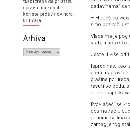
tužbi treba da pristanu
padavinama“ sa t
upravo oni koji ih
koriste protiv novinara i
– Hoćeš da vidiš?
kritičara
smo bez reči ustal
Vlada me je pogl
Arhiva
vrata, i pomislio
Arhiva
Jeste. I više od
Ispred nas, kao la
grede napravile 
prašine po uređa
rasuti po podu, 
su se rasprskaval
Provlačeći se kroz
posmatrao u čudu
paučinu sa lica i
zamagljenog stak