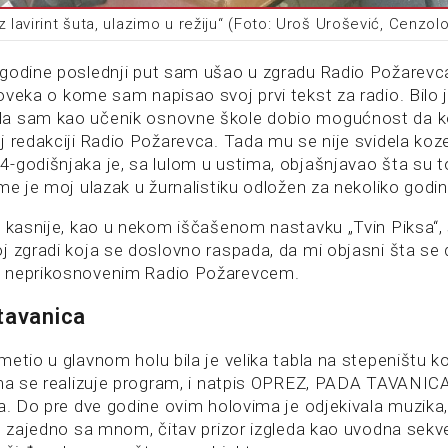
z lavirint šuta, ulazimo u režiju“ (Foto: Uroš Urošević, Cenzol
godine poslednji put sam ušao u zgradu Radio Požarevc
čoveka o kome sam napisao svoj prvi tekst za radio. Bilo 
a sam kao učenik osnovne škole dobio mogućnost da k
j redakciji Radio Požarevca. Tada mu se nije svidela koz
-godišnjaka je, sa lulom u ustima, objašnjavao šta su to
me je moj ulazak u žurnalistiku odložen za nekoliko godin
e kasnije, kao u nekom iščašenom nastavku „Tvin Piksa“, s
j zgradi koja se doslovno raspada, da mi objasni šta se
 neprikosnovenim Radio Požarevcem.
tavanica
etio u glavnom holu bila je velika tabla na stepeništu k
ima se realizuje program, i natpis OPREZ, PADA TAVANIC
a. Do pre dve godine ovim holovima je odjekivala muzika, 
a, zajedno sa mnom, čitav prizor izgleda kao uvodna sekv