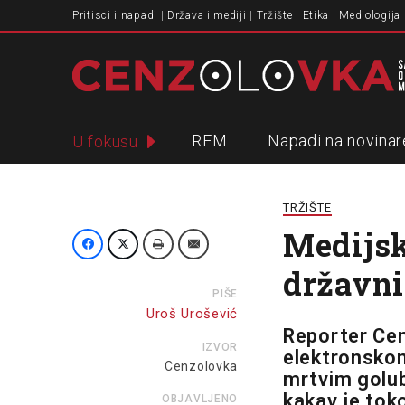
Pritisci i napadi
Država i mediji
Tržište
Etika
Mediologija
REM
Napadi na novinar
U fokusu
Slavko Ćuruvija
TRŽIŠTE
Medijsk
državni
PIŠE
Uroš Urošević
Reporter Ce
IZVOR
elektronskom 
Cenzolovka
mrtvim golub
kakav je tok
OBJAVLJENO