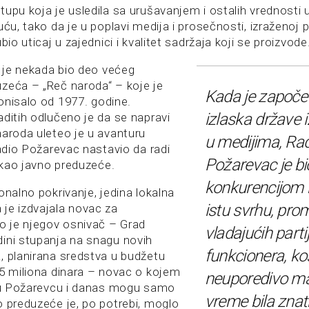
upu koja je usledila sa urušavanjem i ostalih vrednosti u
uću, tako da je u poplavi medija i prosečnosti, izraženoj 
bio uticaj u zajednici i kvalitet sadržaja koji se proizvode
 je nekada bio deo većeg
zeća – „Reč naroda“ – koje je
Kada je započe
onisalo od 1977. godine.
izlaska države i
aditih odlučeno je da se napravi
naroda uleteo je u avanturu
u medijima, Ra
Radio Požarevac nastavio da radi
Požarevac je b
kao javno preduzeće.
konkurencijom k
onalno pokrivanje, jedina lokalna
istu svrhu, pro
je izdvajala novac za
io je njegov osnivač – Grad
vladajućih partij
ini stupanja na snagu novih
funkcionera, ko
, planirana sredstva u budžetu
15 miliona dinara – novac o kojem
neuporedivo man
i u Požarevcu i danas mogu samo
vreme bila znat
o preduzeće je, po potrebi, moglo