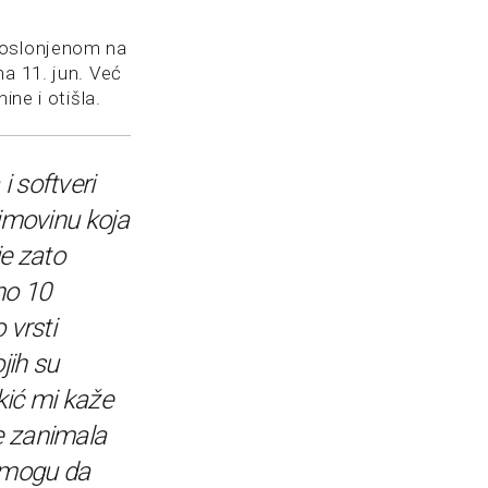
m oslonjenom na
na 11. jun. Već
ine i otišla.
i softveri
u imovinu koja
je zato
no 10
o vrsti
jih su
kić mi kaže
e zanimala
 mogu da