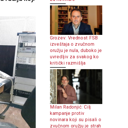
Grozev: Vrednost FSB
izveštaja o zvučnom
oružju je nula, duboko je
uvredljiv za svakog ko
kritički razmišlja
Milan Radonjić: Cilj
kampanje protiv
novinara koji su pisali o
zvučnom oružju je strah