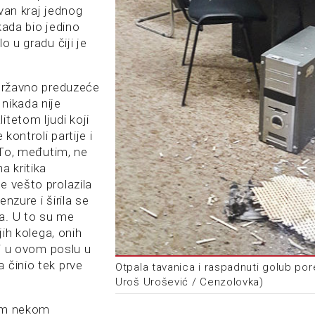
van kraj jednog
kada bio jedino
o u gradu čiji je
 državno preduzeće
nikada nije
itetom ljudi koji
 kontroli partije i
. To, međutim, ne
a kritika
e vešto prolazila
nzure i širila se
a. U to su me
ijih kolega, onih
ili u ovom poslu u
 činio tek prve
Otpala tavanica i raspadnuti golub por
Uroš Urošević / Cenzolovka)
om nekom