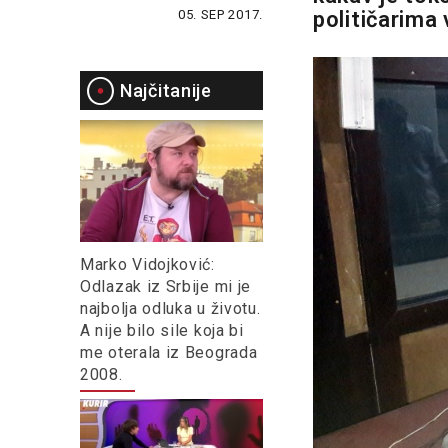
05. SEP 2017.
političarima 
Najčitanije
Marko Vidojković:
Odlazak iz Srbije mi je
najbolja odluka u životu.
A nije bilo sile koja bi
me oterala iz Beograda
2008.