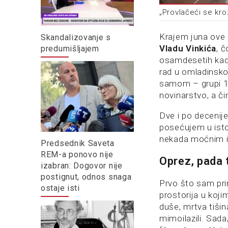
„Provlačeći se kro
Krajem juna ove 
Skandalizovanje s
Vladu Vinkića
, 
predumišljajem
osamdesetih kad
rad u omladinsko
samom – grupi 14
novinarstvo, a či
Dve i po decenij
posećujem u isto
nekada moćnim i
Predsednik Saveta
REM-a ponovo nije
Oprez, pada 
izabran: Dogovor nije
postignut, odnos snaga
Prvo što sam prim
ostaje isti
prostorija u koj
duše, mrtva tišin
mimoilazili. Sad