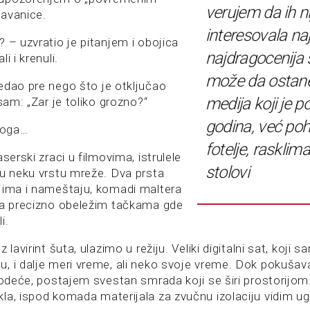
verujem da ih ni
avanice.
interesovala naj
 – uzvratio je pitanjem i obojica
najdragocenija 
i i krenuli.
može da ostane
edao pre nego što je otključao
medija koji je p
 sam: „Zar je toliko grozno?“
godina, već po
 toga…
fotelje, rasklim
serski zraci u filmovima, istrulele
stolovi
su neku vrstu mreže. Dva prsta
jima i nameštaju, komadi maltera
sa precizno obeležim tačkama gde
i.
 lavirint šuta, ulazimo u režiju. Veliki digitalni sat, koji 
, i dalje meri vreme, ali neko svoje vreme. Dok pokuša
 odeće, postajem svestan smrada koji se širi prostorijom. 
la, ispod komada materijala za zvučnu izolaciju vidim ug