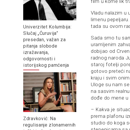
film u kome lik 
Vladu nalazim u 
limenu pepeljaru
tada su ovom radi
Univerzitet Kolumbija:
Slučaj „Ćuruvija”
Sada smo tu sam
presedan, važan za
uramljenim zahv
pitanja slobode
dobijao od Crveno
izražavanja,
radnog naroda Jug
odgovornosti i
staroj fotelji po
istorijskog pamćenja
gotovo preteći 
kraju i svim onim
Uloge su nam se 
na sasvim realnu
dođe do mene u 
– Kakva je situa
prema plafonu iz
Zdravković: Na
studio do koga s
regulisanje zlonamernih
stepenicama sa