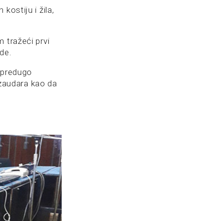
kostiju i žila,
 tražeći prvi
de.
i predugo
i zaudara kao da