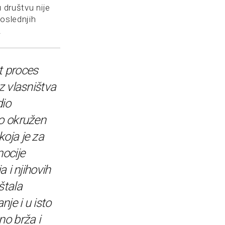
 društvu nije
poslednjih
.
t proces
z vlasništva
dio
io okružen
oja je za
mocije
a i njihovih
štala
je i u isto
no brža i