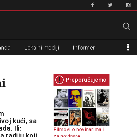
anda
Lokalni mediji
Informer
ni
Preporučujemo
om
voj kući, sa
a. Ili:
Filmovi o novinarima i
 radiju koji
za novinare