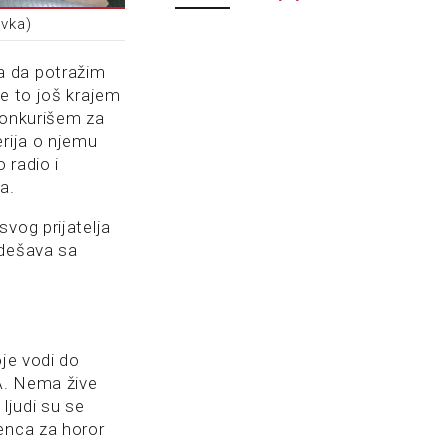
ovka)
a da potražim
je to još krajem
onkurišem za
erija o njemu
 radio i
a.
vog prijatelja
 dešava sa
oje vodi do
A. Nema žive
ljudi su se
enca za horor