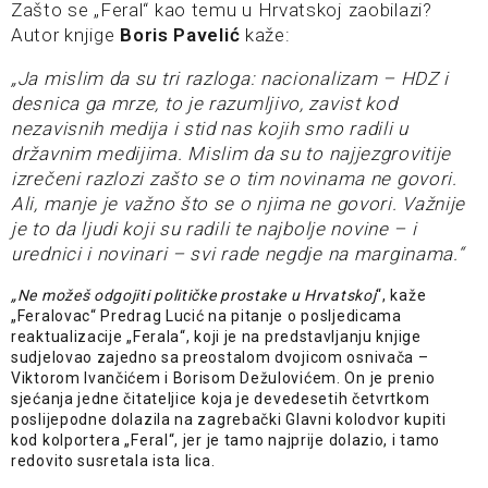
Zašto se „Feral“ kao temu u Hrvatskoj zaobilazi?
Autor knjige
Boris Pavelić
kaže:
„Ja mislim da su tri razloga: nacionalizam – HDZ i
desnica ga mrze, to je razumljivo, zavist kod
nezavisnih medija i stid nas kojih smo radili u
državnim medijima. Mislim da su to najjezgrovitije
izrečeni razlozi zašto se o tim novinama ne govori.
Ali, manje je važno što se o njima ne govori. Važnije
je to da ljudi koji su radili te najbolje novine – i
urednici i novinari – svi rade negdje na marginama.“
„Ne možeš odgojiti političke prostake u Hrvatskoj
“, kaže
„Feralovac“ Predrag Lucić na pitanje o posljedicama
reaktualizacije „Ferala“, koji je na predstavljanju knjige
sudjelovao zajedno sa preostalom dvojicom osnivača –
Viktorom Ivančićem i Borisom Dežulovićem. On je prenio
sjećanja jedne čitateljice koja je devedesetih četvrtkom
poslijepodne dolazila na zagrebački Glavni kolodvor kupiti
kod kolportera „Feral“, jer je tamo najprije dolazio, i tamo
redovito susretala ista lica.