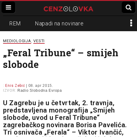
REM
Napadi na novinare
Zvučni top
Crna Gora
N1
MEDIOLOGIJA
VESTI
,
„Feral Tribune“ – smijeh
Propaganda
Lokalni mediji
slobode
Informer
Slavko Ćuruvija
:
Enis Zebić
| 08. apr 2015.
IZVOR:
Radio Slobodna Evropa
U
Zagrebu je u četvrtak, 2. travnja,
predstavljena monografija „Smijeh
slobode, uvod u Feral Tribune“
zagrebačkog novinara Borisa Pavelića.
Tri osnivača „Ferala“ – Viktor Ivančić,