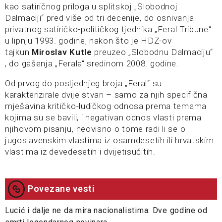
kao satiričnog priloga u splitskoj „Slobodnoj
Dalmaciji“ pred više od tri decenije, do osnivanja
privatnog satiričko-političkog tjednika „Feral Tribune“
u lipnju 1993. godine, nakon što je HDZ-ov
tajkun
Miroslav Kutle
preuzeo „Slobodnu Dalmaciju“
, do gašenja „Ferala“ sredinom 2008. godine.
Od prvog do posljednjeg broja „Feral“ su
karakterizirale dvije stvari – samo za njih specifična
mješavina kritičko-ludičkog odnosa prema temama
kojima su se bavili, i negativan odnos vlasti prema
njihovom pisanju, neovisno o tome radi li se o
jugoslavenskim vlastima iz osamdesetih ili hrvatskim
vlastima iz devedesetih i dvijetisućitih.
Povezane vesti
Lucić i dalje ne da mira nacionalistima: Dve godine od