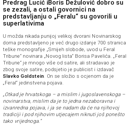
Predrag Lucić iBoris Dežulović dobro su
se zezali, a ostali govornici na
predstavljanju o „Feralu“ su govorili u
superlativima
U možda nikada punijoj velikoj dvorani Novinarskog
doma predstavljeno je već drugo izdanje 700 stranica
teške monografije „Smijeh slobode, uvod u Feral
Tribune“ novinara „Novog lista“ Borisa Pavelića. „Feral
Tribune“ je mnogo više od satire, ali stradavao je
zbog svoje satire, podsjetio je publicist i izdavač
Slavko Goldstein
. On se složio s ocjenom da je
„Feral“ jedinstvena pojava.
„Otkad je hrvatskoga – a mislim i jugoslavenskoga –
novinarstva, mislim da je to jedna nezaboravna i
izvanredna pojava, i ja se nadam da će na njihovoj
tradiciji i pod njihovim utjecajem niknuti još ponešto
tako vrijednoga.“