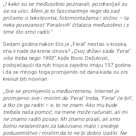
„I kako su se međusobno poznavali, pozdravljali su
se na ulici. Meni je to fascinantnije nego da sad
pričamo o tekstovima, fotomontažama i slično – ta
neka povezanost ‘Feralovih’ čitalaca međusobno i s
time što smo radili.“
Sedam godina nakon što je „Feral“ nestao s kioska,
ima li nade da krene iznova? „
Ovoj državi sada ‘Feral’
više treba nego 1993“,
kaže Boris Dežulović,
podsjećajući da njih trojica zajedno imaju 157 godina
i da se mnogo toga promijenilo od dana kada su oni
krenuli biti novinari.
„Sve se promijenilo u međuvremenu. Internet je
promijenio sve i mislim da ‘Feral’ treba, ‘Feral’ će bit’,
a tko će ga raditi – e, to ne znam. Ako mu bude
trebala naša pomoć, na mene može računati, ali mi
ne znamo raditi posao. Mi znamo pisati, ali smo
bolno netalentirani za takozvano malo i srednje
poduzetništvo i mislim da to ne bi dobro izašlo. Ne