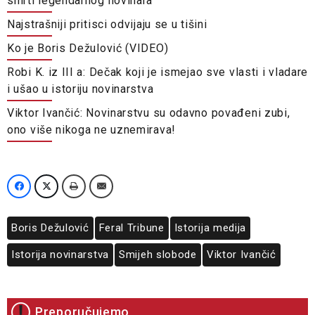
smrti legendarnog novinara
Najstrašniji pritisci odvijaju se u tišini
Ko je Boris Dežulović (VIDEO)
Robi K. iz III a: Dečak koji je ismejao sve vlasti i vladare
i ušao u istoriju novinarstva
Viktor Ivančić: Novinarstvu su odavno povađeni zubi,
ono više nikoga ne uznemirava!
Boris Dežulović
Feral Tribune
Istorija medija
Istorija novinarstva
Smijeh slobode
Viktor Ivančić
Preporučujemo