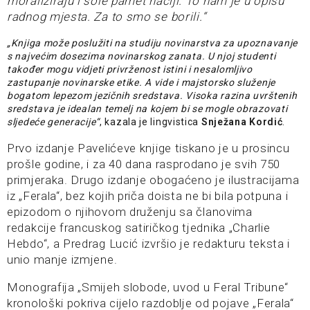
moraliziraju i sole pamet naciji. To nam je u opisu
radnog mjesta. Za to smo se borili.“
„Knjiga može poslužiti na studiju novinarstva za upoznavanje
s najvećim dosezima novinarskog zanata. U njoj studenti
također mogu vidjeti privrženost istini i nesalomljivo
zastupanje novinarske etike. A vide i majstorsko služenje
bogatom lepezom jezičnih sredstava. Visoka razina uvrštenih
sredstava je idealan temelj na kojem bi se mogle obrazovati
sljedeće generacije“
, kazala je lingvistica
Snježana Kordić
.
Prvo izdanje Pavelićeve knjige tiskano je u prosincu
prošle godine, i za 40 dana rasprodano je svih 750
primjeraka. Drugo izdanje obogaćeno je ilustracijama
iz „Ferala“, bez kojih priča doista ne bi bila potpuna i
epizodom o njihovom druženju sa članovima
redakcije francuskog satiričkog tjednika „Charlie
Hebdo“, a Predrag Lucić izvršio je redakturu teksta i
unio manje izmjene.
Monografija „Smijeh slobode, uvod u Feral Tribune“
kronološki pokriva cijelo razdoblje od pojave „Ferala“