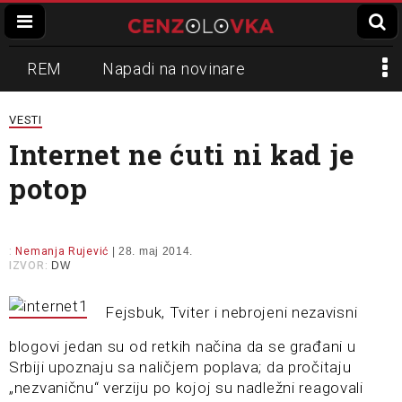
REM
Napadi na novinare
Zvučni top
Crna Gora
N1
VESTI
Internet ne ćuti ni kad je
Propaganda
Lokalni mediji
potop
Informer
Slavko Ćuruvija
:
Nemanja Rujević
| 28. maj 2014.
IZVOR:
DW
Fejsbuk, Tviter i nebrojeni nezavisni
blogovi jedan su od retkih načina da se građani u
Srbiji upoznaju sa naličjem poplava; da pročitaju
„nezvaničnu“ verziju po kojoj su nadležni reagovali