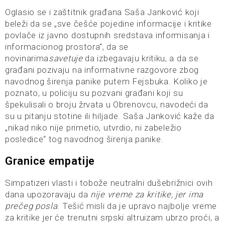
Oglasio se i zaštitnik građana Saša Janković koji
beleži da se „sve češće pojedine informacije i kritike
povlače iz javno dostupnih sredstava informisanja i
informacionog prostora“, da se
novinarima
savetuje
da izbegavaju kritiku, a da se
građani pozivaju na informativne razgovore zbog
navodnog širenja panike putem Fejsbuka. Koliko je
poznato, u policiju su pozvani građani koji su
špekulisali o broju žrvata u Obrenovcu, navodeći da
su u pitanju stotine ili hiljade. Saša Janković kaže da
„nikad niko nije primetio, utvrdio, ni zabeležio
posledice“ tog navodnog širenja panike.
Granice empatije
Simpatizeri vlasti i tobože neutralni dušebrižnici ovih
dana upozoravaju da
nije vreme za kritike, jer ima
prečeg posla
. Tešić misli da je upravo najbolje vreme
za kritike jer će trenutni srpski altruizam ubrzo proći, a