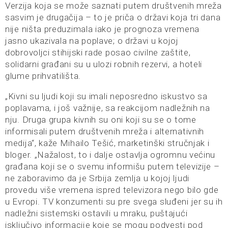
Verzija koja se može saznati putem društvenih mreža
sasvim je drugačija – to je priča o državi koja tri dana
nije ništa preduzimala iako je prognoza vremena
jasno ukazivala na poplave; o državi u kojoj
dobrovoljci stihijski rade posao civilne zaštite,
solidarni građani su u ulozi robnih rezervi, a hoteli
glume prihvatilišta.
„Kivni su ljudi koji su imali neposredno iskustvo sa
poplavama, i još važnije, sa reakcijom nadležnih na
nju. Druga grupa kivnih su oni koji su se o tome
informisali putem društvenih mreža i alternativnih
medija“, kaže Mihailo Tešić, marketinški stručnjak i
bloger. „Nažalost, to i dalje ostavlja ogromnu većinu
građana koji se o svemu informišu putem televizije –
ne zaboravimo da je Srbija zemlja u kojoj ljudi
provedu više vremena ispred televizora nego bilo gde
u Evropi. TV konzumenti su pre svega sluđeni jer su ih
nadležni sistemski ostavili u mraku, puštajući
isključivo informacije koje se mogu podvesti pod