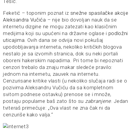
Tešić.
Feketić – toponim poznat iz
snežne spasilačke akcije
Aleksandra Vučića
– nije bio dovoljan nauk da se
internetu dizgine ne mogu zatezati kao klasičnim
medijima koji su upućeni na državne oglase i
podložni
uticajima
. Ovih dana se odvija novi pokušaj
upodobljavanja interneta, nekoliko kritičkih blogova
nestalo je sa izvornih stranica, dok su neki portali
oboreni hakerskim napadima. Pri tome bi nepoznati
cenzori trebalo da znaju makar sledeće pravilo:
jednom na internetu, zauvek na internetu.
Cenzurisane kritike vlasti (u nekoliko slučaja radi se o
pozivima Aleksandru Vučiću da sa kompletnom
svitom podnese ostavku) prenose se i množe,
postaju popularne baš zato što su
zabranjene
. Jedan
tviteraš primećuje: „Ova vlast ne zna čak ni da
cenzuriše kako valja.“