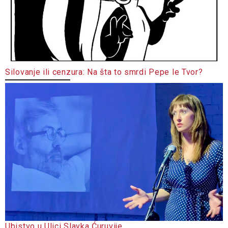
Silovanje ili cenzura: Na šta to smrdi Pepe le Tvor?
Ubistvo u Ulici Slavka Ćuruvije