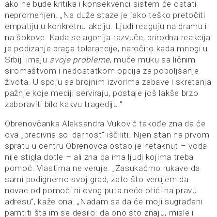
ako ne bude kritika i konsekvenci sistem će ostati
nepromenjen. „Na duže staze je jako teško pretočiti
empatiju u konkretnu akciju. Ljudi reaguju na dramu i
na šokove. Kada se agonija razvuče, prirodna reakcija
je podizanje praga tolerancije, naročito kada mnogi u
Srbiji imaju
svoje probleme
, muče muku sa ličnim
siromaštvom i nedostatkom opcija za poboljšanje
života. U spoju sa brojnim izvorima zabave i skretanja
pažnje koje mediji serviraju, postaje još lakše brzo
zaboraviti bilo kakvu tragediju.“
Obrenovčanka Aleksandra Vuković takođe zna da će
ova „predivna solidarnost“ iščiliti. Njen stan na prvom
spratu u centru Obrenovca ostao je netaknut – voda
nije stigla dotle – ali zna da ima ljudi kojima treba
pomoć. Vlastima ne veruje. „Zasukaćmo rukave da
sami podignemo svoj grad, zato što verujem da
novac od pomoći ni ovog puta neće otići na pravu
adresu“, kaže ona. „Nadam se da će moji sugrađani
pamtiti šta im se desilo: da ono što znaju, misle i