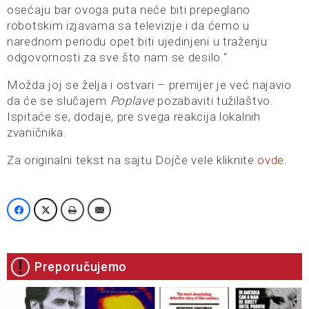
osećaju bar ovoga puta neće biti prepeglano
robotskim izjavama sa televizije i da ćemo u
narednom periodu opet biti ujedinjeni u traženju
odgovornosti za sve što nam se desilo.“
Možda joj se želja i ostvari – premijer je već najavio
da će se slučajem
Poplave
pozabaviti tužilaštvo.
Ispitaće se, dodaje, pre svega reakcija lokalnih
zvaničnika.
Za originalni tekst na sajtu Dojče vele kliknite
ovde
.
Preporučujemo