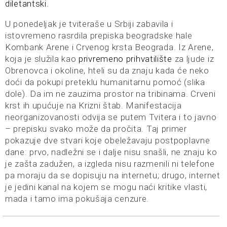
diletantski.
U ponedeljak je tviteraše u Srbiji zabavila i
istovremeno rasrdila prepiska beogradske hale
Kombank Arene i Crvenog krsta Beograda. Iz Arene,
koja je služila kao
privremeno prihvatilište
za ljude iz
Obrenovca i okoline, hteli su da znaju kada će neko
doći da pokupi preteklu humanitarnu pomoć (slika
dole). Da im ne zauzima prostor na tribinama. Crveni
krst ih upućuje na Krizni štab. Manifestacija
neorganizovanosti odvija se putem Tvitera i to javno
– prepisku svako može da pročita. Taj primer
pokazuje dve stvari koje obeležavaju postpoplavne
dane: prvo, nadležni se i dalje nisu snašli, ne znaju ko
je zašta zadužen, a izgleda nisu razmenili ni telefone
pa moraju da se dopisuju na internetu; drugo, internet
je jedini kanal na kojem se mogu naći kritike vlasti,
mada i tamo ima pokušaja cenzure.