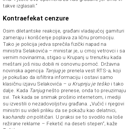
takve izglasali.“
Kontraefekat cenzure
Osim diletantske reakcije, građani vladajućoj garnituri
zameraju i korišćenje poplava za ličnu promociju.
Tako je policija jedva sprečila fizički napad na
ministra Selakovića – ministar je, u crnoj vetrovci i sa
vernim novinarima, stigao u Krupanj u trenutku kada
meštani još nisu dobili ni osnovnu pomoć. Državna
novinska agencija
Tanjug
je prenela vest RTS-a, koji
je pokušao da isfiltrira informaciju i ostavi samo
klasičnu izjavu Selakovića –
u Krupnju je teško
i tako
dalje. Kada
Tanjug
nešto prenese, onda to preuzimaju
svi. Tek kada se snimak proširio internetom, i mediji
su izvestili o nezadovoljstvu građana. „Vučić i njegovi
ministri su videli priliku da se pokažu kao delatnici,
kao
hands on
političari. U praksi se to svodilo na loše
režirane reklame – Feketić na deseti stepen“, kaže