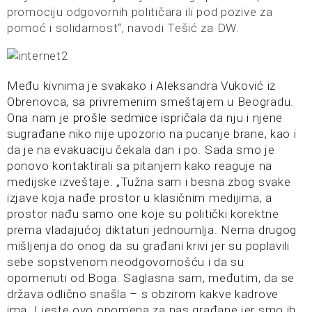
promociju odgovornih političara ili pod pozive za
pomoć i solidarnost“, navodi Tešić za DW.
Među kivnima je svakako i Aleksandra Vuković iz
Obrenovca, sa privremenim smeštajem u Beogradu.
Ona nam je
prošle sedmice ispričala
da nju i njene
sugrađane niko nije upozorio na pucanje brane, kao i
da je na evakuaciju čekala dan i po. Sada smo je
ponovo kontaktirali sa pitanjem kako reaguje na
medijske izveštaje. „Tužna sam i besna zbog svake
izjave koja nađe prostor u klasičnim medijima, a
prostor nađu samo one koje su politički korektne
prema vladajućoj diktaturi jednoumlja. Nema drugog
mišljenja do onog da su građani krivi jer su poplavili
sebe sopstvenom neodgovornošću i da su
opomenuti od Boga. Saglasna sam, međutim, da se
država odlično snašla – s obzirom kakve kadrove
ima. I jeste ovo opomena za nas građane jer smo ih