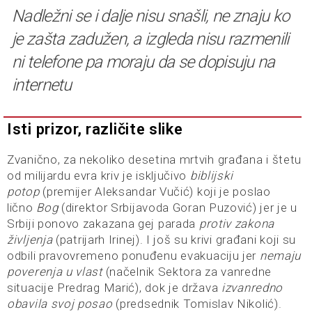
Nadležni se i dalje nisu snašli, ne znaju ko
je zašta zadužen, a izgleda nisu razmenili
ni telefone pa moraju da se dopisuju na
internetu
Isti prizor, različite slike
Zvanično, za nekoliko desetina mrtvih građana i štetu
od milijardu evra kriv je isključivo
biblijski
potop
(premijer Aleksandar Vučić) koji je poslao
lično
Bog
(direktor Srbijavoda Goran Puzović) jer je u
Srbiji ponovo zakazana gej parada
protiv zakona
življenja
(patrijarh Irinej). I još su krivi građani koji su
odbili pravovremeno ponuđenu evakuaciju jer
nemaju
poverenja u vlast
(načelnik Sektora za vanredne
situacije Predrag Marić), dok je država
izvanredno
obavila svoj posao
(predsednik Tomislav Nikolić).