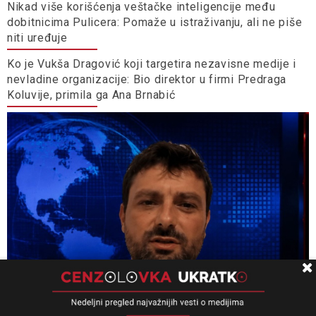
Nikad više korišćenja veštačke inteligencije među
dobitnicima Pulicera: Pomaže u istraživanju, ali ne piše
niti uređuje
Ko je Vukša Dragović koji targetira nezavisne medije i
nevladine organizacije: Bio direktor u firmi Predraga
Koluvije, primila ga Ana Brnabić