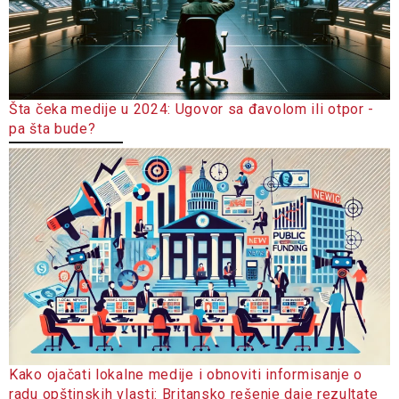
Šta čeka medije u 2024: Ugovor sa đavolom ili otpor -
pa šta bude?
Kako ojačati lokalne medije i obnoviti informisanje o
radu opštinskih vlasti: Britansko rešenje daje rezultate