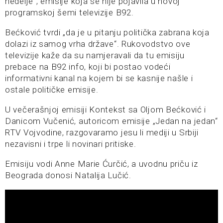
nedelje“, emisije koja se nije pojavila u novoj
programskoj šemi televizije B92.
Bećković tvrdi „da je u pitanju politička zabrana koja
dolazi iz samog vrha države“. Rukovodstvo ove
televizije kaže da su namjeravali da tu emisiju
prebace na B92 info, koji bi postao vodeći
informativni kanal na kojem bi se kasnije našle i
ostale političke emisije.
U večerašnjoj emisiji Kontekst sa Oljom Bećković i
Danicom Vučenić, autoricom emisije „Jedan na jedan“
RTV Vojvodine, razgovaramo jesu li mediji u Srbiji
nezavisni i trpe li novinari pritiske.
Emisiju vodi Anne Marie Ćurčić, a uvodnu priču iz
Beograda donosi Natalija Lučić.