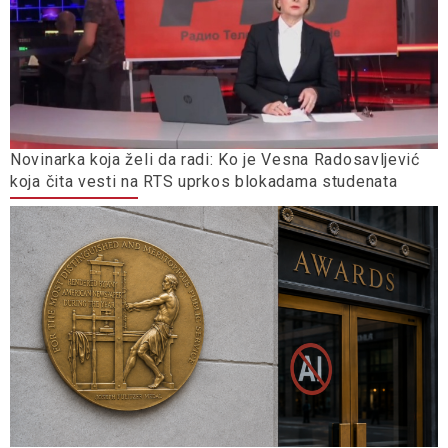
Novinarka koja želi da radi: Ko je Vesna Radosavljević
koja čita vesti na RTS uprkos blokadama studenata