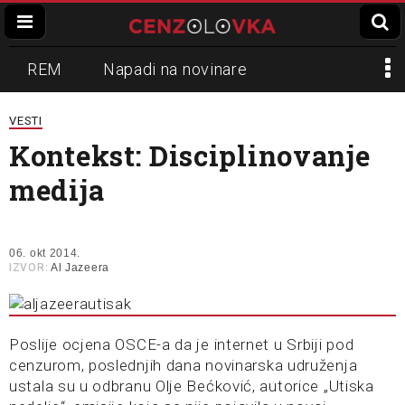
REM
Napadi na novinare
Zvučni top
Crna Gora
N1
VESTI
Kontekst: Disciplinovanje
Propaganda
Lokalni mediji
medija
Informer
Slavko Ćuruvija
06. okt 2014.
IZVOR:
Al Jazeera
Poslije ocjena OSCE-a da je internet u Srbiji pod
cenzurom, poslednjih dana novinarska udruženja
ustala su u odbranu Olje Bećković, autorice „Utiska