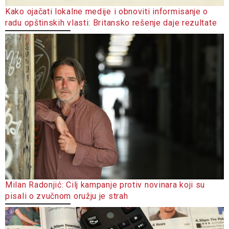
Kako ojačati lokalne medije i obnoviti informisanje o
radu opštinskih vlasti: Britansko rešenje daje rezultate
Milan Radonjić: Cilj kampanje protiv novinara koji su
pisali o zvučnom oružju je strah