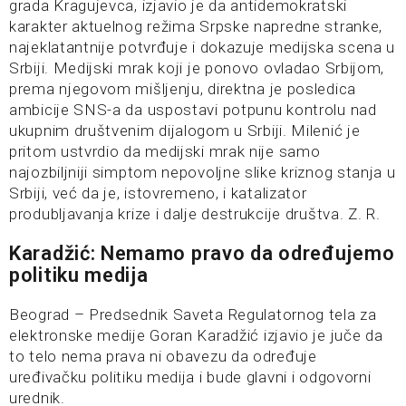
grada Kragujevca, izjavio je da antidemokratski
karakter aktuelnog režima Srpske napredne stranke,
najeklatantnije potvrđuje i dokazuje medijska scena u
Srbiji. Medijski mrak koji je ponovo ovladao Srbijom,
prema njegovom mišljenju, direktna je posledica
ambicije SNS-a da uspostavi potpunu kontrolu nad
ukupnim društvenim dijalogom u Srbiji. Milenić je
pritom ustvrdio da medijski mrak nije samo
najozbiljniji simptom nepovoljne slike kriznog stanja u
Srbiji, već da je, istovremeno, i katalizator
produbljavanja krize i dalje destrukcije društva. Z. R.
Karadžić: Nemamo pravo da određujemo
politiku medija
Beograd – Predsednik Saveta Regulatornog tela za
elektronske medije Goran Karadžić izjavio je juče da
to telo nema prava ni obavezu da određuje
uređivačku politiku medija i bude glavni i odgovorni
urednik.