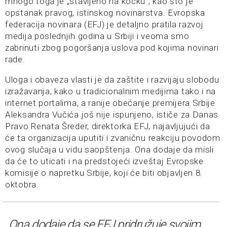
mnogo toga je „stavljeno na kocku“, kao što je
opstanak pravog, istinskog novinarstva. Evropska
federacija novinara (EFJ) je detaljno pratila razvoj
medija poslednjih godina u Srbiji i veoma smo
zabrinuti zbog pogoršanja uslova pod kojima novinari
rade.
Uloga i obaveza vlasti je da zaštite i razvijaju slobodu
izražavanja, kako u tradicionalnim medijima tako i na
internet portalima, a ranije obećanje premijera Srbije
Aleksandra Vučića još nije ispunjeno, ističe za Danas
Pravo Renata Šreder, direktorka EFJ, najavljujući da
će ta organizacija uputiti i zvaničnu reakciju povodom
ovog slučaja u vidu saopštenja. Ona dodaje da misli
da će to uticati i na predstojeći izveštaj Evropske
komisije o napretku Srbije, koji će biti objavljen 8.
oktobra.
Ona dodaje da se EFJ pridružuje svojim