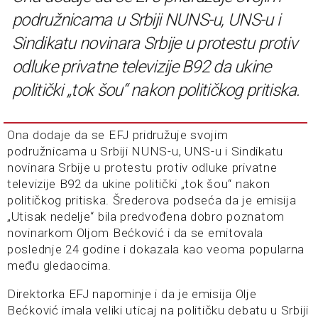
podružnicama u Srbiji NUNS-u, UNS-u i
Sindikatu novinara Srbije u protestu protiv
odluke privatne televizije B92 da ukine
politički „tok šou“ nakon političkog pritiska.
Ona dodaje da se EFJ pridružuje svojim
podružnicama u Srbiji NUNS-u, UNS-u i Sindikatu
novinara Srbije u protestu protiv odluke privatne
televizije B92 da ukine politički „tok šou“ nakon
političkog pritiska. Šrederova podseća da je emisija
„Utisak nedelje“ bila predvođena dobro poznatom
novinarkom Oljom Bećković i da se emitovala
poslednje 24 godine i dokazala kao veoma popularna
među gledaocima.
Direktorka EFJ napominje i da je emisija Olje
Bećković imala veliki uticaj na političku debatu u Srbiji