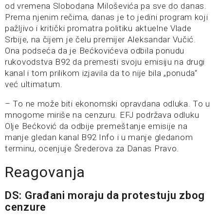
od vremena Slobodana Miloševića pa sve do danas.
Prema njenim rečima, danas je to jedini program koji
pažljivo i kritički promatra politiku aktuelne Vlade
Srbije, na čijem je čelu premijer Aleksandar Vučić.
Ona podseća da je Bećkovićeva odbila ponudu
rukovodstva B92 da premesti svoju emisiju na drugi
kanal i tom prilikom izjavila da to nije bila „ponuda“
već ultimatum.
– To ne može biti ekonomski opravdana odluka. To u
mnogome miriše na cenzuru. EFJ podržava odluku
Olje Bećković da odbije premeštanje emisije na
manje gledan kanal B92 Info i u manje gledanom
terminu, ocenjuje Šrederova za Danas Pravo.
Reagovanja
DS: Građani moraju da protestuju zbog
cenzure