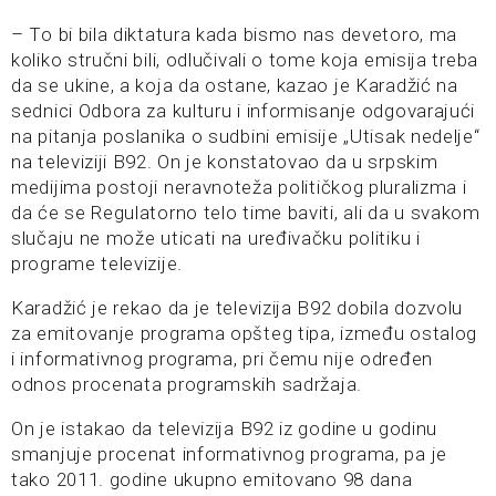
– To bi bila diktatura kada bismo nas devetoro, ma
koliko stručni bili, odlučivali o tome koja emisija treba
da se ukine, a koja da ostane, kazao je Karadžić na
sednici Odbora za kulturu i informisanje odgovarajući
na pitanja poslanika o sudbini emisije „Utisak nedelje“
na televiziji B92. On je konstatovao da u srpskim
medijima postoji neravnoteža političkog pluralizma i
da će se Regulatorno telo time baviti, ali da u svakom
slučaju ne može uticati na uređivačku politiku i
programe televizije.
Karadžić je rekao da je televizija B92 dobila dozvolu
za emitovanje programa opšteg tipa, između ostalog
i informativnog programa, pri čemu nije određen
odnos procenata programskih sadržaja.
On je istakao da televizija B92 iz godine u godinu
smanjuje procenat informativnog programa, pa je
tako 2011. godine ukupno emitovano 98 dana