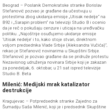
Beograd – Poslanik Demokratske stranke Borislav
Stefanović pozvao je građane da učestvuju u
protestima zbog ukidanja emisije „Utisak nedelje“ na
B92 i „Sarapin problem“ na televiziji Studio B i ocenio
da je reč o pokušaju cenzure i uticaja na uređivačku
politiku. „Najoštrije osuđujemo ukidanje emisije
‘Utisak nedelje’ i to, kako stoje stvari, direktnom
voljom predsednika Vlade Srbije (Aleksandra Vučića)“,
rekao je Stefanović novinarima u Skupštini Srbije.
Stefanović je pozvao građane da se pridruže protestu
Nezavisnog udruženja novinara Srbije koji je zakazan
za ponedeljak, 6. oktobar, u 21 sat ispred televizije
Studio B. Beta
Milenić: Medijski mrak katalizator
destrukcije
Kragujevac – Potpredsednik stranke Zajedno za
Šumadiju Saša Milenić, koji je i predsednik Skupštine