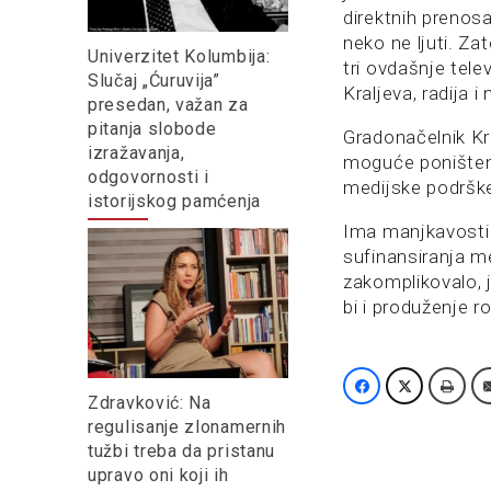
direktnih prenos
neko ne ljuti. Za
Univerzitet Kolumbija:
tri ovdašnje tele
Slučaj „Ćuruvija”
Kraljeva, radija i
presedan, važan za
pitanja slobode
Gradonačelnik Kr
izražavanja,
moguće poništenj
odgovornosti i
medijske podrške 
istorijskog pamćenja
Ima manjkavosti 
sufinansiranja me
zakomplikovalo, j
bi i produženje r
Zdravković: Na
regulisanje zlonamernih
tužbi treba da pristanu
upravo oni koji ih