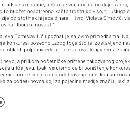
a gradske skupštine, pošto se već godinama daje svima,
to to budžet nepotrebno košta trostruko više, tj. usluga 
vizije po stotinak hiljada dinara – tvrdi Violeta Simović, v
 novina ,,Ibarske novosti”.
aljeva Tomislav Ilić upoznat je sa ovim primedbama. Naj
a konkursa, posebno ,,zbog toga što je izostavljeno n
u oblasti poljoprivrede, a to je za ovaj kraj veoma znača
i nevolja prilikom početničke primene takozvanog proje
dija u Kraljevu. Ipak, verujemo da bi poništenje konkursa
er sigurno ne bi naišlo na odobravanje onih koji su konkur
oka za podelu novca koji za pojedine medije znači i ,,lek”