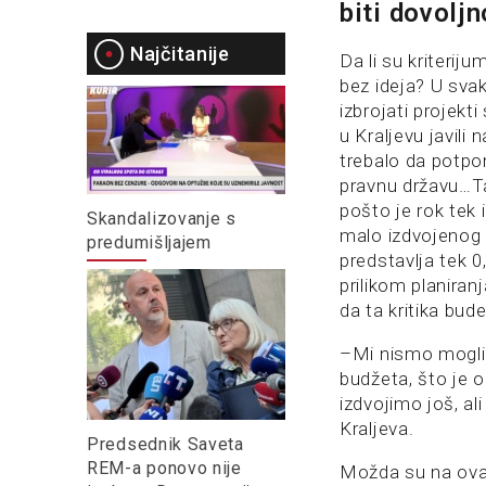
biti dovoljn
Najčitanije
Da li su kriterijum
bez ideja? U sva
izbrojati projekt
u Kraljevu javili 
trebalo da potpo
pravnu državu…Tak
pošto je rok tek 
Skandalizovanje s
malo izdvojenog n
predumišljajem
predstavlja tek 
prilikom planiranj
da ta kritika bud
–Mi nismo mogli 
budžeta, što je 
izdvojimo još, al
Kraljeva.
Predsednik Saveta
REM-a ponovo nije
Možda su na ovak