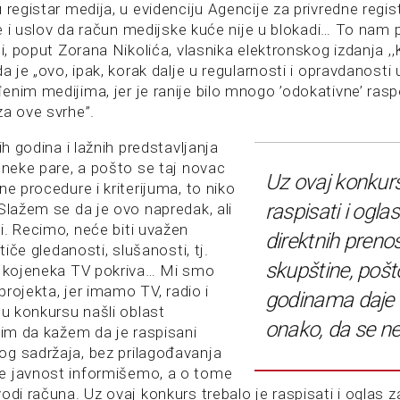
 registar medija, u evidenciju Agencije za privredne regis
 je i uslov da račun medijske kuće nije u blokadi… To nam p
li, poput Zorana Nikolića, vlasnika elektronskog izdanja ,,
da je „ovo, ipak, korak dalje u regularnosti i opravdanost
enim medijima, jer je ranije bilo mnogo ’odokativne’ ras
za ove svrhe”.
ih godina i lažnih predstavljanja
 neke pare, a pošto se taj novac
Uz ovaj konkurs
ne procedure i kriterijuma, to niko
raspisati i ogla
Slažem se da je ovo napredak, ali
i. Recimo, neće biti uvažen
direktnih preno
 tiče gledanosti, slušanosti, tj.
skupštine, pošt
a kojeneka TV pokriva… Mi smo
 projekta, jer imamo TV, radio i
godinama daje 
 u konkursu našli oblast
onako, da se nek
lim da kažem da je raspisani
g sadržaja, bez prilagođavanja
e javnost informišemo, a o tome
odi računa. Uz ovaj konkurs trebalo je raspisati i oglas z