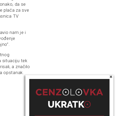
 onako, da se
se plaća za sve
lasnica TV
avio nam je i
avođenje
jno”.
ktnog
 situaciju tek
isali, a značilo
 za opstanak.