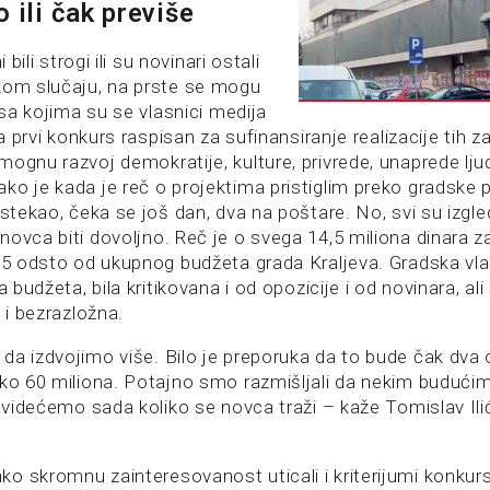
o ili čak previše
i bili strogi ili su novinari ostali
kom slučaju, na prste se mogu
i sa kojima su se vlasnici medija
na prvi konkurs raspisan za sufinansiranje realizacije tih z
mognu razvoj demokratije, kulture, privrede, unaprede lju
o je kada je reč o projektima pristiglim preko gradske p
istekao, čeka se još dan, dva na poštare. No, svi su izgle
ovca biti dovoljno. Reč je o svega 14,5 miliona dinara z
0,5 odsto od ukupnog budžeta grada Kraljeva. Gradska vla
a budžeta, bila kritikovana i od opozicije i od novinara, al
e i bezrazložna.
da izdvojimo više. Bilo je preporuka da to bude čak dva
oko 60 miliona. Potajno smo razmišljali da nekim buduć
i videćemo sada koliko se novca traži – kaže Tomislav Ili
o skromnu zainteresovanost uticali i kriterijumi konkurs