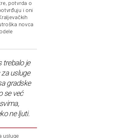
tre, potvrda o
otvrđuju i oni
Kraljevačkih
i utroška novca
podele
 trebalo je
s za usluge
sa gradske
o se već
svima,
o ne ljuti.
a usluge