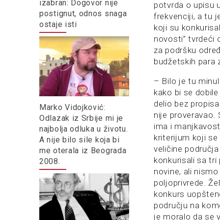
izabran: Dogovor nije
potvrda o upisu u
postignut, odnos snaga
frekvenciji, a tu
ostaje isti
koji su konkurisa
novosti” tvrdeći 
za podršku određ
budžetskih para 
– Bilo je tu minul
kako bi se dobile
delio bez propisa
Marko Vidojković:
nije proveravao. 
Odlazak iz Srbije mi je
ima i manjkavost
najbolja odluka u životu.
kriterijum koji se
A nije bilo sile koja bi
veličine područj
me oterala iz Beograda
konkurisali sa tri
2008.
novine, ali nismo
poljoprivrede. Že
konkurs uopšteno
području na kom
je moralo da se v