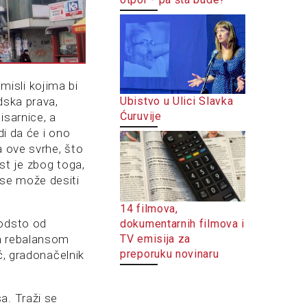
amisli kojima bi
dska prava,
Ubistvo u Ulici Slavka
Ćuruvije
isarnice, a
di da će i ono
a ove svrhe, što
st je zbog toga,
i se može desiti
14 filmova,
 odsto od
dokumentarnih filmova i
TV emisija za
im rebalansom
preporuku novinaru
ć, gradonačelnik
a. Traži se