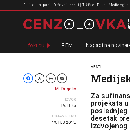
Pritisci i napadi
Država i mediji
Tržište
Etika
Mediologija
REM
Napadi na novinar
U fokusu
Slavko Ćuruvija
VESTI
Medijsk
M. Dugalić
Za sufinans
IZVOR
projekata u
Politika
poslednjeg d
OBJAVLJENO
desetak pre
19. FEB 2015.
izdvojenog 