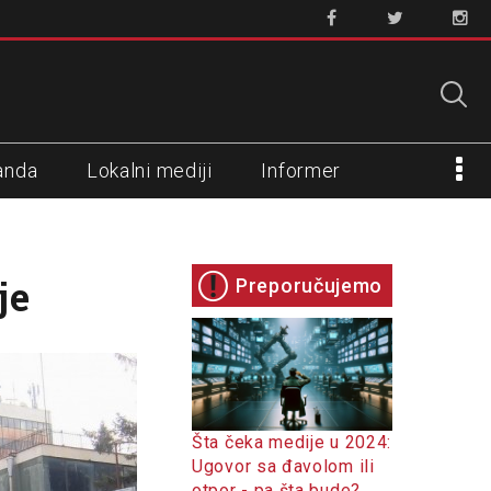
anda
Lokalni mediji
Informer
je
Preporučujemo
Šta čeka medije u 2024:
Ugovor sa đavolom ili
otpor - pa šta bude?