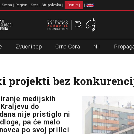
Scena
Region
Svet
Stripolovka
Doniraj
e
Zvučni top
Crna Gora
N1
Propag
i projekti bez konkurenci
iranje medijskih
 Kraljevu do
ana nije pristiglo ni
dloga, pa će malo
novca po svoj prilici