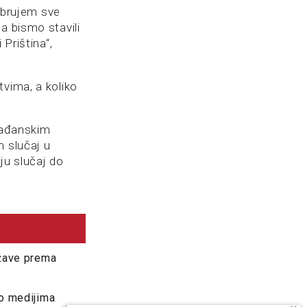
rabrujem sve
a bismo stavili
Priština“,
tvima, a koliko
građanskim
m slučaj u
aju slučaj do
ržave prema
 o medijima