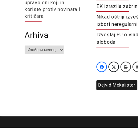
upravo oni koji ih
EK izrazila zabrin
koriste protiv novinara i
kritičara
Nikad oštriji izve
izbori neregularni
Arhiva
Izveštaj EU o vla
sloboda
Arhiva
Dejvid Mekalister
O nama
Impresum
Podrška
Kontakt
Newsletter
Us