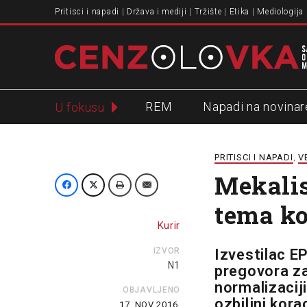
Pritisci i napadi
Država i mediji
Tržište
Etika
Mediologija
REM
Napadi na novinar
U fokusu
Slavko Ćuruvija
PRITISCI I NAPADI
V
,
Mekalis
tema ko
Kurir
IZVOR
Izvestilac EP
N1
pregovora zav
normalizacij
OBJAVLJENO
ozbiljni kor
17. NOV 2016.