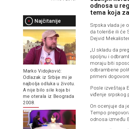
odnosa u regi
tema koja za
Najčitanije
Srpska vlada je o
da toleriše ili ć
Dejvid Mekaliste
„U skladu da preg
spoljnu i odbramb
moraju biti sposo
odbrambene polit
Marko Vidojković:
primeni dogovoren
Odlazak iz Srbije mi je
najbolja odluka u životu.
Posle izveštaja 
A nije bilo sile koja bi
viđenje srpskog p
me oterala iz Beograda
2008.
On ocenjuje da je 
Tempo pregovora z
odnosa između Be