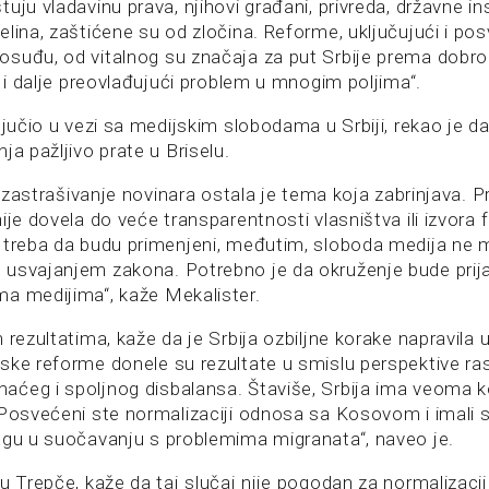
uju vladavinu prava, njihovi građani, privreda, državne inst
elina, zaštićene su od zločina. Reforme, uključujući i p
suđu, od vitalnog su značaja za put Srbije prema dobro
e i dalje preovlađujući problem u mnogim poljima“.
ljučio u vezi sa medijskim slobodama u Srbiji, rekao je da
ja pažljivo prate u Briselu.
 i zastrašivanje novinara ostala je tema koja zabrinjava. Pr
ije dovela do veće transparentnosti vlasništva ili izvora f
 treba da budu primenjeni, međutim, sloboda medija ne
usvajanjem zakona. Potrebno je da okruženje bude prija
a medijima“, kaže Mekalister.
 rezultatima, kaže da je Srbija ozbiljne korake napravila 
ske reforme donele su rezultate u smislu perspektive ras
ćeg i spoljnog disbalansa. Štaviše, Srbija ima veoma k
 Posvećeni ste normalizaciji odnosa sa Kosovom i imali 
ogu u suočavanju s problemima migranata“, naveo je.
ju Trepče, kaže da taj slučaj nije pogodan za normalizac