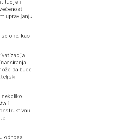
itucije i
osvećenost
m upravljanju.
 se one, kao i
ivatizacija
inansiranja.
 može da bude
teljski
u nekoliko
ta i
onstruktivnu
ste
iju odnosa