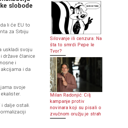
jske slobode
da li će EU to
enta za Srbiju
Silovanje ili cenzura: Na
šta to smrdi Pepe le
a uskladi svoju
Tvor?
i države članice
dnosne i
 akcijama i da
cijama svoje
ekalister.
Milan Radonjić: Cilj
kampanje protiv
i dalje ostali.
novinara koji su pisali o
ormalizaciji
zvučnom oružju je strah