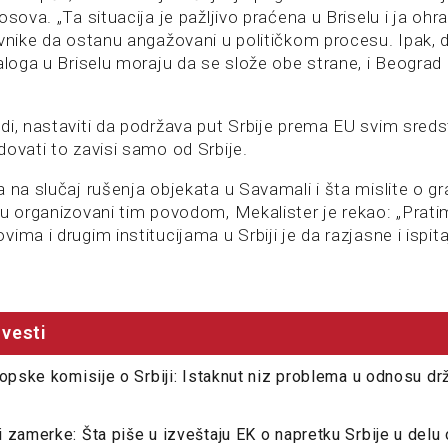
osova. „Ta situacija je pažljivo praćena u Briselu i ja oh
avnike da ostanu angažovani u političkom procesu. Ipak, d
aloga u Briselu moraju da se slože obe strane, i Beograd i 
di, nastaviti da podržava put Srbije prema EU svim sreds
dovati to zavisi samo od Srbije.
a na slučaj rušenja objekata u Savamali i šta mislite o 
su organizovani tim povodom, Mekalister je rekao: „Prati
ima i drugim institucijama u Srbiji je da razjasne i ispit
vesti
ropske komisije o Srbiji: Istaknut niz problema u odnosu d
 zamerke: Šta piše u izveštaju EK o napretku Srbije u delu