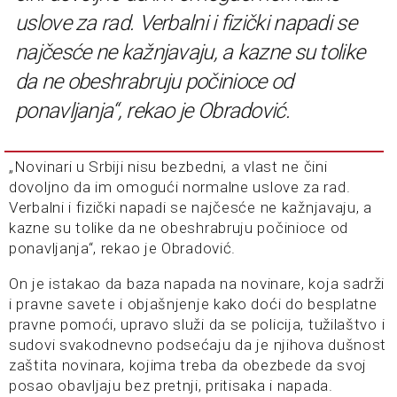
uslove za rad. Verbalni i fizički napadi se
najčesće ne kažnjavaju, a kazne su tolike
da ne obeshrabruju počinioce od
ponavljanja“, rekao je Obradović.
„Novinari u Srbiji nisu bezbedni, a vlast ne čini
dovoljno da im omogući normalne uslove za rad.
Verbalni i fizički napadi se najčesće ne kažnjavaju, a
kazne su tolike da ne obeshrabruju počinioce od
ponavljanja“, rekao je Obradović.
On je istakao da baza napada na novinare, koja sadrži
i pravne savete i objašnjenje kako doći do besplatne
pravne pomoći, upravo služi da se policija, tužilaštvo i
sudovi svakodnevno podsećaju da je njihova dušnost
zaštita novinara, kojima treba da obezbede da svoj
posao obavljaju bez pretnji, pritisaka i napada.