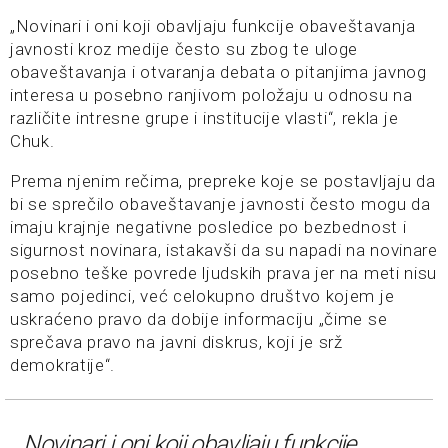
„Novinari i oni koji obavljaju funkcije obaveštavanja
javnosti kroz medije često su zbog te uloge
obaveštavanja i otvaranja debata o pitanjima javnog
interesa u posebno ranjivom položaju u odnosu na
različite intresne grupe i institucije vlasti“, rekla je
Chuk.
Prema njenim rečima, prepreke koje se postavljaju da
bi se sprečilo obaveštavanje javnosti često mogu da
imaju krajnje negativne posledice po bezbednost i
sigurnost novinara, istakavši da su napadi na novinare
posebno teške povrede ljudskih prava jer na meti nisu
samo pojedinci, već celokupno društvo kojem je
uskraćeno pravo da dobije informaciju „čime se
sprečava pravo na javni diskrus, koji je srž
demokratije“.
„Novinari i oni koji obavljaju funkcije