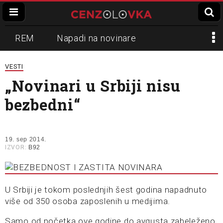
REM
Napadi na novinare
Zvučni top
Crna Gora
N1
VESTI
„Novinari u Srbiji nisu
Propaganda
Lokalni mediji
bezbedni“
Informer
Slavko Ćuruvija
19. sep 2014.
IZVOR:
B92
U Srbiji je tokom poslednjih šest godina napadnuto
više od 350 osoba zaposlenih u medijima.
Samo od početka ove godine do avgusta zabeleženo