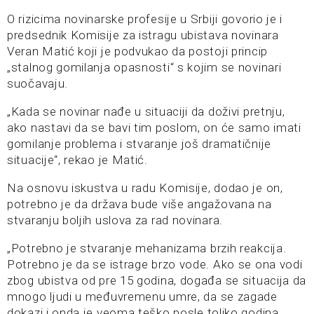
O rizicima novinarske profesije u Srbiji govorio je i
predsednik Komisije za istragu ubistava novinara
Veran Matić koji je podvukao da postoji princip
„stalnog gomilanja opasnosti“ s kojim se novinari
suočavaju.
„Kada se novinar nađe u situaciji da doživi pretnju,
ako nastavi da se bavi tim poslom, on će samo imati
gomilanje problema i stvaranje još dramatičnije
situacije“, rekao je Matić.
Na osnovu iskustva u radu Komisije, dodao je on,
potrebno je da država bude više angažovana na
stvaranju boljih uslova za rad novinara.
„Potrebno je stvaranje mehanizama brzih reakcija.
Potrebno je da se istrage brzo vode. Ako se ona vodi
zbog ubistva od pre 15 godina, događa se situacija da
mnogo ljudi u međuvremenu umre, da se zagade
dokazi i onda je veoma teško posle toliko godina