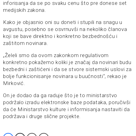
inforisanja da se po svaku cenu što pre donese set
medijskih zakona.
Kako je objasnio oni su doneti i stupili na snagu u
avgustu, posebno se osvrnuvši na nekoliko članova
koji se bave direktno i konkretno bezbednošću i
zaštitom novinara.
„Želeli smo da ovom zakonkom regulativom
konkretno pokažemo koliki je značaj da novinari budu
bezbedni i zaštićeni i da se stvore sistemski uslovi za
bolje funkcionisanje novinara u buućnosti“, rekao je
Mirković.
On je dodao da ga raduje što je to ministarstvo
podržalo izradu elektronske baze podataka, poručivši
da će Ministarstvo kulture i informisanja nastaviti da
podržava i druge slične projekte.