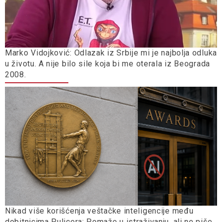
Marko Vidojković: Odlazak iz Srbije mi je najbolja odluka
u životu. A nije bilo sile koja bi me oterala iz Beograda
2008.
Nikad više korišćenja veštačke inteligencije među
dobitnicima Pulicera: Pomaže u istraživanju, ali ne piše