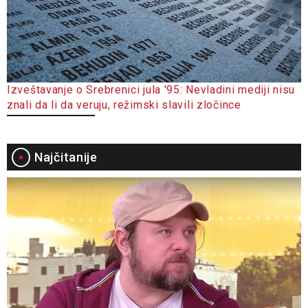
Izveštavanje o Srebrenici jula '95: Nevladini mediji nisu
znali da li da veruju, režimski slavili zločince
Najčitanije