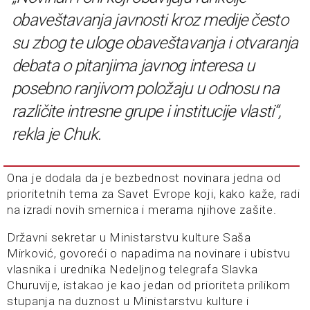
obaveštavanja javnosti kroz medije često
su zbog te uloge obaveštavanja i otvaranja
debata o pitanjima javnog interesa u
posebno ranjivom položaju u odnosu na
različite intresne grupe i institucije vlasti“,
rekla je Chuk.
Ona je dodala da je bezbednost novinara jedna od
prioritetnih tema za Savet Evrope koji, kako kaže, radi
na izradi novih smernica i merama njihove zašite.
Državni sekretar u Ministarstvu kulture Saša
Mirković, govoreći o napadima na novinare i ubistvu
vlasnika i urednika Nedeljnog telegrafa Slavka
Churuvije, istakao je kao jedan od prioriteta prilikom
stupanja na duznost u Ministarstvu kulture i