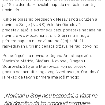
je 18 incidenata – fizičkih napada i verbalnih pretnji
novinarima.
Kako je objasnio predsednik Nezavisnog udruženja
novinara Srbije (NUNS) Vukašin Obradović,
predstavljajući elektronsku bazu podataka napada na
novinare www.bazenuns.rs, u Srbiji ima mnogo
primera napada na novinare na čijoj zaštiti i
rasvetljavanju tih incidenata država ne radi dovoljno.
Podsećajući na novinare Dejana Anastasijevića,
Vladimira Mitrića, Slađanu Novosel, Draganu
Sotirovski, Stojana Markovića, koji su proteklih
godina napadnuti zbog svog izveštavanja, Obradović
je rekao da takvih primera ima još mnogo.
„Novinari u Srbiji nisu bezbedni, a vlast ne
čini dovoljno da im omogući normalne