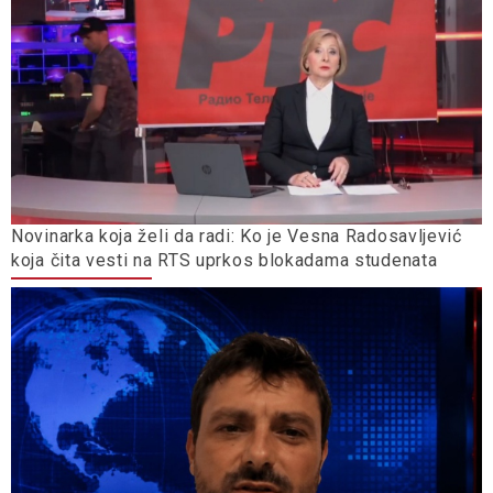
Novinarka koja želi da radi: Ko je Vesna Radosavljević
koja čita vesti na RTS uprkos blokadama studenata