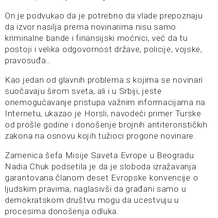
On je podvukao da je potrebno da vlade prepoznaju
da izvor nasilja prema novinarima nisu samo
kriminalne bande i finansijski moćnici, već da tu
postoji i velika odgovornost države, policije, vojske,
pravosuđa…
Kao jedan od glavnih problema s kojima se novinari
suočavaju širom sveta, ali i u Srbiji, jeste
onemogućavanje pristupa važnim informacijama na
Internetu, ukazao je Horsli, navodeći primer Turske
od prošle godine i donošenje brojnih antiterorističkih
zakona na osnovu kojih tužioci progone novinare.
Zamenica šefa Misije Saveta Evrope u Beogradu
Nadia Chuk podsetila je da je sloboda izražavanja
garantovana članom deset Evropske konvencije o
ljudskim pravima, naglasivši da građani samo u
demokratskom društvu mogu da ucestvuju u
procesima donošenja odluka.