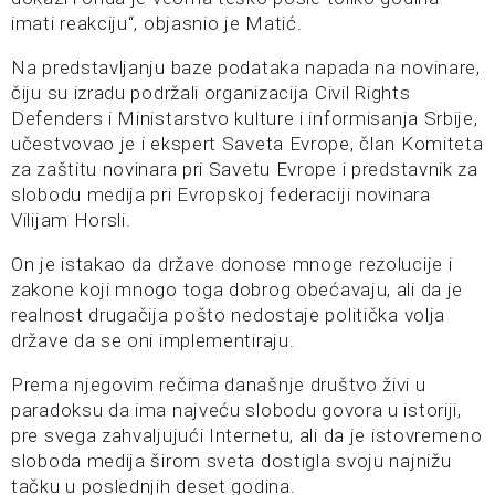
imati reakciju“, objasnio je Matić.
Na predstavljanju baze podataka napada na novinare,
čiju su izradu podržali organizacija Civil Rights
Defenders i Ministarstvo kulture i informisanja Srbije,
učestvovao je i ekspert Saveta Evrope, član Komiteta
za zaštitu novinara pri Savetu Evrope i predstavnik za
slobodu medija pri Evropskoj federaciji novinara
Vilijam Horsli.
On je istakao da države donose mnoge rezolucije i
zakone koji mnogo toga dobrog obećavaju, ali da je
realnost drugačija pošto nedostaje politička volja
države da se oni implementiraju.
Prema njegovim rečima današnje društvo živi u
paradoksu da ima najveću slobodu govora u istoriji,
pre svega zahvaljujući Internetu, ali da je istovremeno
sloboda medija širom sveta dostigla svoju najnižu
tačku u poslednjih deset godina.