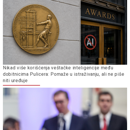
Nikad više korišćenja veštačke inteligencije među
dobitnicima Pulicera: Pomaže u istraživanju, ali ne piše
niti uređuje