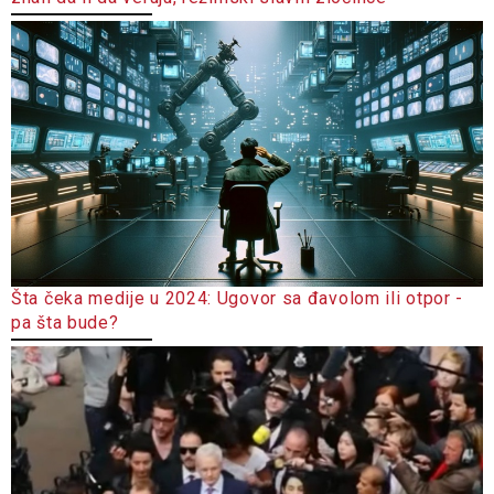
Šta čeka medije u 2024: Ugovor sa đavolom ili otpor -
pa šta bude?