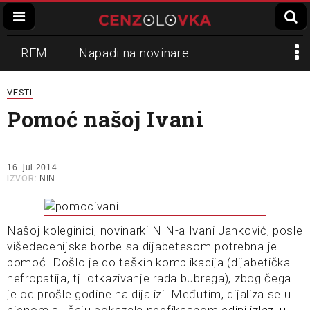
REM
Napadi na novinare
Zvučni top
Crna Gora
N1
VESTI
Pomoć našoj Ivani
Propaganda
Lokalni mediji
Informer
Slavko Ćuruvija
16. jul 2014.
IZVOR:
NIN
Našoj koleginici, novinarki NIN-a Ivani Janković, posle
višedecenijske borbe sa dijabetesom potrebna je
pomoć. Došlo je do teških komplikacija (dijabetička
nefropatija, tj. otkazivanje rada bubrega), zbog čega
je od prošle godine na dijalizi. Međutim, dijaliza se u