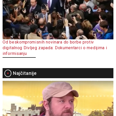
Od beskompromisnih novinara do borbe protiv
digitalnog Divljeg zapada: Dokumentarci o medijima i
informisanju
Najčitanije