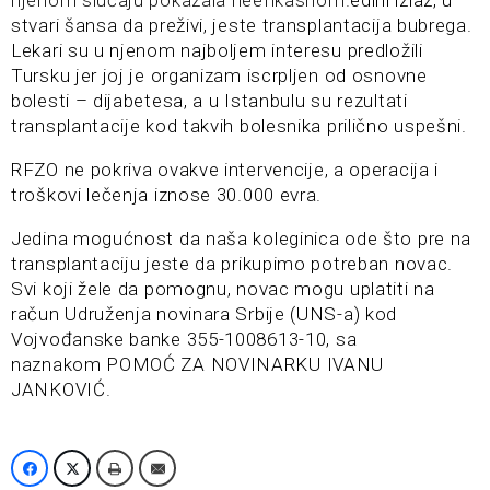
njenom slučaju pokazala neefikasnom.
edini izlaz, u
stvari šansa da preživi, jeste transplantacija bubrega.
Lekari su u njenom najboljem interesu predložili
Tursku jer joj je organizam iscrpljen od osnovne
bolesti – dijabetesa, a u Istanbulu su rezultati
transplantacije kod takvih bolesnika prilično uspešni.
RFZO ne pokriva ovakve intervencije, a operacija i
troškovi lečenja iznose 30.000 evra.
Jedina mogućnost da naša koleginica ode što pre na
transplantaciju jeste da prikupimo potreban novac.
Svi koji žele da pomognu, novac mogu uplatiti na
račun Udruženja novinara Srbije (UNS-a) kod
Vojvođanske banke 355-1008613-10, sa
naznakom POMOĆ ZA NOVINARKU IVANU
JANKOVIĆ.