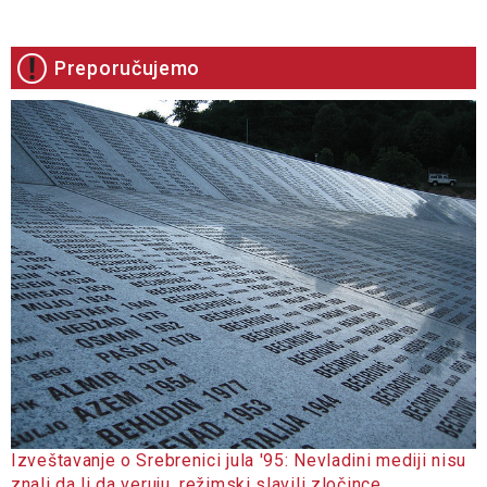
Preporučujemo
Izveštavanje o Srebrenici jula '95: Nevladini mediji nisu
znali da li da veruju, režimski slavili zločince