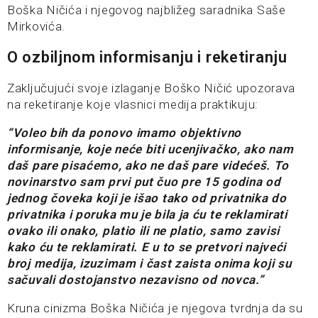
Boška Ničića i njegovog najbližeg saradnika Saše
Mirkovića.
O ozbiljnom informisanju i reketiranju
Zaključujući svoje izlaganje Boško Ničić upozorava
na reketiranje koje vlasnici medija praktikuju:
“Voleo bih da ponovo imamo objektivno
informisanje, koje neće biti ucenjivačko, ako nam
daš pare pisaćemo, ako ne daš pare videćeš. To
novinarstvo sam prvi put čuo pre 15 godina od
jednog čoveka koji je išao tako od privatnika do
privatnika i poruka mu je bila ja ću te reklamirati
ovako ili onako, platio ili ne platio, samo zavisi
kako ću te reklamirati. E u to se pretvori najveći
broj medija, izuzimam i čast zaista onima koji su
sačuvali dostojanstvo nezavisno od novca.”
Kruna cinizma Boška Ničića je njegova tvrdnja da su