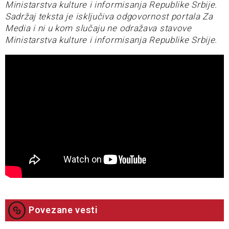
Ministarstva kulture i informisanja Republike Srbije.
Sadržaj teksta je isključiva odgovornost portala Za
Media i ni u kom slučaju ne odražava stavove
Ministarstva kulture i informisanja Republike Srbije.
Povezane vesti