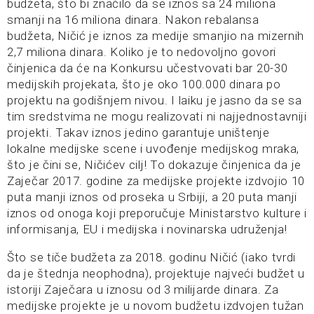
budžeta, što bi značilo da se iznos sa 24 miliona
smanji na 16 miliona dinara. Nakon rebalansa
budžeta, Ničić je iznos za medije smanjio na mizernih
2,7 miliona dinara. Koliko je to nedovoljno govori
činjenica da će na Konkursu učestvovati bar 20-30
medijskih projekata, što je oko 100.000 dinara po
projektu na godišnjem nivou. I laiku je jasno da se sa
tim sredstvima ne mogu realizovati ni najjednostavniji
projekti. Takav iznos jedino garantuje uništenje
lokalne medijske scene i uvođenje medijskog mraka,
što je čini se, Ničićev cilj! To dokazuje činjenica da je
Zaječar 2017. godine za medijske projekte izdvojio 10
puta manji iznos od proseka u Srbiji, a 20 puta manji
iznos od onoga koji preporučuje Ministarstvo kulture i
informisanja, EU i medijska i novinarska udruženja!
Što se tiče budžeta za 2018. godinu Ničić (iako tvrdi
da je štednja neophodna), projektuje najveći budžet u
istoriji Zaječara u iznosu od 3 milijarde dinara. Za
medijske projekte je u novom budžetu izdvojen tužan