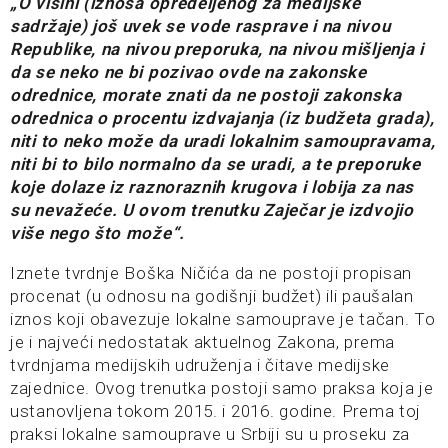
„O visini (iznosa opredeljenog za medijske
sadržaje) još uvek se vode rasprave i na nivou
Republike, na nivou preporuka, na nivou mišljenja i
da se neko ne bi pozivao ovde na zakonske
odrednice, morate znati da ne postoji zakonska
odrednica o procentu izdvajanja (iz budžeta grada),
niti to neko može da uradi lokalnim samoupravama,
niti bi to bilo normalno da se uradi, a te preporuke
koje dolaze iz raznoraznih krugova i lobija za nas
su nevažeće. U ovom trenutku Zaječar je izdvojio
više nego što može“.
Iznete tvrdnje Boška Ničića da ne postoji propisan
procenat (u odnosu na godišnji budžet) ili paušalan
iznos koji obavezuje lokalne samouprave je tačan. To
je i najveći nedostatak aktuelnog Zakona, prema
tvrdnjama medijskih udruženja i čitave medijske
zajednice. Ovog trenutka postoji samo praksa koja je
ustanovljena tokom 2015. i 2016. godine. Prema toj
praksi lokalne samouprave u Srbiji su u proseku za