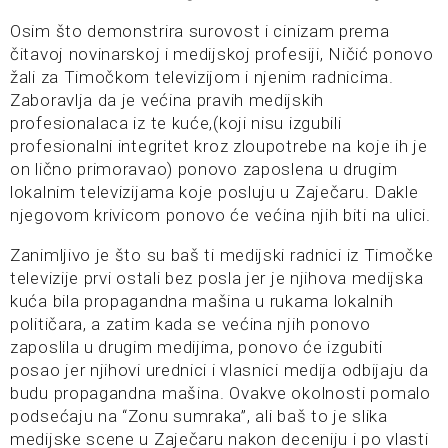
Osim što demonstrira surovost i cinizam prema
čitavoj novinarskoj i medijskoj profesiji, Ničić ponovo
žali za Timočkom televizijom i njenim radnicima.
Zaboravlja da je većina pravih medijskih
profesionalaca iz te kuće,(koji nisu izgubili
profesionalni integritet kroz zloupotrebe na koje ih je
on lično primoravao) ponovo zaposlena u drugim
lokalnim televizijama koje posluju u Zaječaru. Dakle
njegovom krivicom ponovo će većina njih biti na ulici.
Zanimljivo je što su baš ti medijski radnici iz Timočke
televizije prvi ostali bez posla jer je njihova medijska
kuća bila propagandna mašina u rukama lokalnih
političara, a zatim kada se većina njih ponovo
zaposlila u drugim medijima, ponovo će izgubiti
posao jer njihovi urednici i vlasnici medija odbijaju da
budu propagandna mašina. Ovakve okolnosti pomalo
podsećaju na “Zonu sumraka”, ali baš to je slika
medijske scene u Zaječaru nakon deceniju i po vlasti