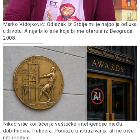
Marko Vidojković: Odlazak iz Srbije mi je najbolja odluka
u životu. A nije bilo sile koja bi me oterala iz Beograda
2008.
Nikad više korišćenja veštačke inteligencije među
dobitnicima Pulicera: Pomaže u istraživanju, ali ne piše
niti uređuje