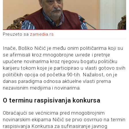
Preuzeto sa
zamedia.rs
Inače, Boško Ničić je među onim političarima koji su
se afirmisali kroz mnogobrojne uvrede i pretnje
upućene novinarima kroz njegovu bogatu političku
karijeru tokom koje je participirao u vlasti gotovo svih
političkih opcija od početka 90-tih. Nažalost, on je
danas paradigma odnosa aktuelne vlasti prema
nezavisnim medijima i novinarima.
O terminu raspisivanja konkursa
Obraćajući se većnicima pred mnogobrojnim
novinarskim ekipama Ničić se prvo osvrnuo na termin
raspisivanja Konkursa za sufinasiranje javnog