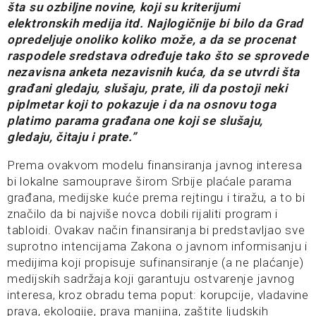
šta su ozbiljne novine, koji su kriterijumi
elektronskih medija itd. Najlogičnije bi bilo da Grad
opredeljuje onoliko koliko može, a da se procenat
raspodele sredstava određuje tako što se sprovede
nezavisna anketa nezavisnih kuća, da se utvrdi šta
građani gledaju, slušaju, prate, ili da postoji neki
piplmetar koji to pokazuje i da na osnovu toga
platimo parama građana one koji se slušaju,
gledaju, čitaju i prate.”
Prema ovakvom modelu finansiranja javnog interesa
bi lokalne samouprave širom Srbije plaćale parama
građana, medijske kuće prema rejtingu i tiražu, a to bi
značilo da bi najviše novca dobili rijaliti program i
tabloidi. Ovakav način finansiranja bi predstavljao sve
suprotno intencijama Zakona o javnom informisanju i
medijima koji propisuje sufinansiranje (a ne plaćanje)
medijskih sadržaja koji garantuju ostvarenje javnog
interesa, kroz obradu tema poput: korupcije, vladavine
prava, ekologije, prava manjina, zaštite ljudskih