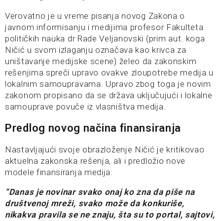
Verovatno je u vreme pisanja novog Zakona o
javnom informisanju i medijima profesor Fakulteta
političkih nauka dr Rade Veljanovski (prim aut. koga
Ničić u svom izlaganju označava kao krivca za
uništavanje medijske scene) želeo da zakonskim
rešenjima spreči upravo ovakve zloupotrebe medija u
lokalnim samoupravama. Upravo zbog toga je novim
zakonom propisano da se država uključujući i lokalne
samouprave povuče iz vlasništva medija.
Predlog novog načina finansiranja
Nastavljajući svoje obrazloženje Ničić je kritikovao
aktuelna zakonska rešenja, ali i predložio nove
modele finansiranja medija:
“Danas je novinar svako onaj ko zna da piše na
društvenoj mreži, svako može da konkuriše,
nikakva pravila se ne znaju, šta su to portal, sajtovi,