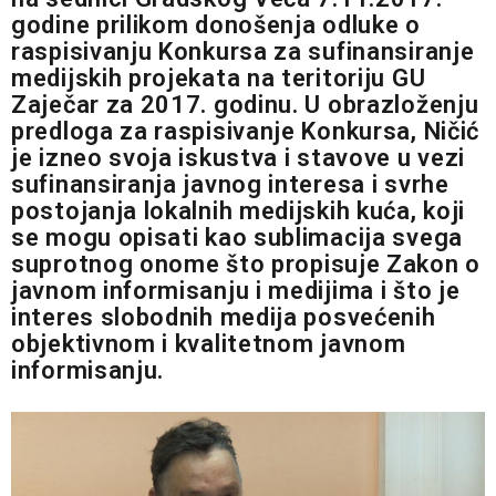
godine prilikom donošenja odluke o
raspisivanju Konkursa za sufinansiranje
medijskih projekata na teritoriju GU
Zaječar za 2017. godinu. U obrazloženju
predloga za raspisivanje Konkursa, Ničić
je izneo svoja iskustva i stavove u vezi
sufinansiranja javnog interesa i svrhe
postojanja lokalnih medijskih kuća, koji
se mogu opisati kao sublimacija svega
suprotnog onome što propisuje Zakon o
javnom informisanju i medijima i što je
interes slobodnih medija posvećenih
objektivnom i kvalitetnom javnom
informisanju.