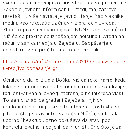
svi oni vlasnici medija koji insistiraju da se primenjuje
Zakon o javnom informisanju i medijima, zapravo
reketaši. U više navrata je javno i targetirao vlasnike
medija kao reketaše uz čitav niz pratećih uvreda.
Zbog toga se nedavno oglasio NUNS, zahtevajući od
Ničića da prekine sa iznošenjem neistina i uvreda na
račun vlasnika medija u Zaječaru. Saopštenje u
celosti možete pročitati na sledećem linku:
http://nuns.rs/info/statements/32198/nuns-osudio-
uvredljivo-ponasanje-gr…
Očigledno da je iz ugla Boška Ničića reketiranje, kada
lokalne samouprave sufinansiraju medijske sadržaje
radi ostvarivanja javnog interesa, a ne interesa vlasti.
To samo znači da građani Zaječara i njihov
gradonačelnik imaju različite interese. Postavlja se
pitanje šta je pravi interes Boška Ničića, kada tako
uporno i beskrupulozno pokušava da stavi pod
kontrolu lokalne medije ili da ih uništi. Ono što je za