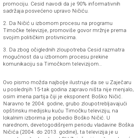
promociju. Cesid navodi da je 90% informativnih
sadržaja posvećeno upravo Ničiću.
2. Da Ničić u izbornom procesu na programu
Timočke televizije, promoviše govor mržnje prema
svojim političkim protivnicima.
3. Da zbog očiglednih zloupotreba Cesid razmatra
mogućnost da u izbornom procesu prekine
komunikaciju sa Timočkom televizijom…
Ovo pismo možda najbolje ilustruje da se u Zaječaru
u poslednjih 15-tak godina zapravo ništa nije menjalo,
osim imena partija čiji je eksponent Boško Ničić.
Naravno te 2004. godine, grubo zloupotrebljavajući
opštinsku medijsku kuću Timočku televiziju, na
lokalnim izborima je pobedio Boško Ničić. U
narednom, devetogodišnjem periodu vladavine Boška
Ničića (2004. do 2013. godine), ta televizija je u