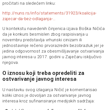
pročitati na sledećem linku:
http://nuns.rs/info/statements/31923/koalicija-
zajecar-da-bez-odlaganja-…
U kontekstu navedenih činjenica izjava Boška Ničića
da je konkurs besmislen zbog raspisivanja u
novembru predstavlja vrhunski cinizam ili
jednostavnije rečeno prvorazredni bezobrazluk jer je
jedina odgovornost za obesmišljavanje ostvarivanja
javnog interesa u 2017. godini u Zaječaru isključivo
njegova.
O iznosu koji treba opredeliti za
ostvarivanje javnog interesa
U nastavku svog izlaganja Ničić je komentarisao
koliki iznos je dovoljan za ostvarivanje javnog
interesa kroz sufinansiranje medijskih sadržaja: