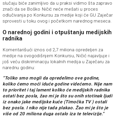
slučaju biće zanimljivo da u praksi vidimo šta zapravo
znači da se Boško Ničić neće mešati u proces
odlučivanja po Konkursu za medije koji će GU Zaječar
sprovesti u toku ovog i početkom narednog meseca.
O narednoj godini i otpuštanju medijskih
radnika
Komentarišući iznos od 2,7 miliona opredeljen za
medije na ovogodišnjem Konkursu, Ničić najavljuje i
još veću diskriminaciju lokalnih medija u Zaječaru za
narednu godinu:
“Toliko smo mogli da opredelimo ove godine,
koliko ćemo moći iduće godine videćemo. Nije nam
to prioritet i taj lament koliko će medijskih radnika
ostati bez posla, žao mi je što su onih stotinak ljudi
iz onako jake medijske kuće (Timočka TV ) ostali
bez posla. I niko nije tada plakao. Žao mi je što je
više od 20 miliona duga ostalo iza te televizije.“