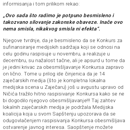
informisanja i tom prilikom rekao:
„Ovo sada što radimo je potpuno besmisleno i
takozvano silovanje zakonske obaveze. Inače ovo
nema smisla, nikakvog smisla ni efekta“.
Njegove tvrdnje, da je besmisleno da se Konkurs za
sufinansiranje medijskih sadržaja koji se odnosi na
celu godinu raspisuje u novembru, a realizuje u
decembru, su nažalost tačne, ali je apsurd u tome da
je jedini krivac za obesmišljavanje Konkursa zapravo
on lično. Tome u prilog ide činjenica da je 14
zaječarskih medija (što je kompletna lokalna
medijska scena u Zaječaru) još u avgustu upravo od
Ničića tražilo hitno raspisivanje Konkursa kako se ne
bi dogodilo njegovo obesmišljavanje!!! Taj zahtev
lokalnih zaječarskih medija je podržala Medijska
koalicija koja u svom Sapštenju upozorava da se
odugovlačenjem raspisivanja Konkursa obesmišljava
ostvarenje javnog interesa. Saopštenje možete