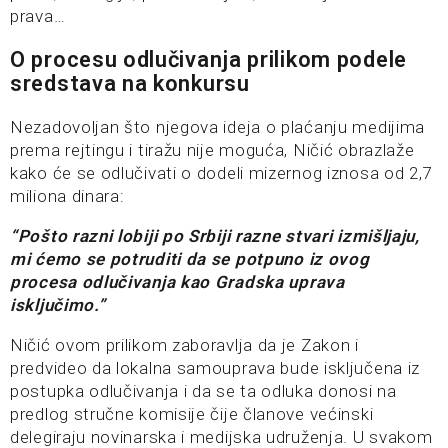
prava…
O procesu odlučivanja prilikom podele
sredstava na konkursu
Nezadovoljan što njegova ideja o plaćanju medijima
prema rejtingu i tiražu nije moguća, Ničić obrazlaže
kako će se odlučivati o dodeli mizernog iznosa od 2,7
miliona dinara:
“Pošto razni lobiji po Srbiji razne stvari izmišljaju,
mi ćemo se potruditi da se potpuno iz ovog
procesa odlučivanja kao Gradska uprava
isključimo.”
Ničić ovom prilikom zaboravlja da je Zakon i
predvideo da lokalna samouprava bude isključena iz
postupka odlučivanja i da se ta odluka donosi na
predlog stručne komisije čije članove većinski
delegiraju novinarska i medijska udruženja. U svakom