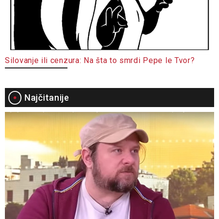
Silovanje ili cenzura: Na šta to smrdi Pepe le Tvor?
Najčitanije