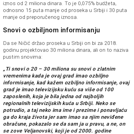
iznos od 2 miliona dinara. To je 0,075% budžeta,
odnosno 15 puta manje od proseka u Srbiji i 30 puta
manje od preporučenog iznosa.
Snovi o ozbiljnom informisanju
Da se Ničić držao proseka u Srbiji on bi za 2018.
godinu projektovao 30 miliona dinara, ali on to naziva
pustim snovima:
„Ti snovi o 20 – 30 miliona su snovi o zlatnim
vremenima kada je ovaj grad imao ozbiljno
informisanje, kad kažem ozbiljno informisanje, ovaj
grad je imao televizijsku kuću sa više od 100
zaposlenih, koja je bila jedna od najboljih
regionalnih televizijskih kuća u Srbiji. Neko se
potrudio, a taj neko ima ime i prezime i ponavljaću
ga do kraja života jer sam imao sa njim neviđene
obračune, pokazalo se da sam ja u pravu, a ne, on
se zove Veljanovski, koji je od 2000. godine