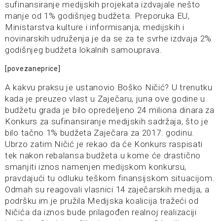
sufinansiranje medijskih projekata izdvajale nešto
manje od 1% godišnjeg budžeta. Preporuka EU,
Ministarstva kulture i informisanja, medijskih i
novinarskih udruženja je da se za te svrhe izdvaja 2%
godišnjeg budžeta lokalnih samouprava.
[povezaneprice]
A kakvu praksu je ustanovio Boško Ničić? U trenutku
kada je preuzeo vlast u Zaječaru, juna ove godine u
budžetu grada je bilo opredeljeno 24 miliona dinara za
Konkurs za sufinansiranje medijskih sadržaja, što je
bilo tačno 1% budžeta Zaječara za 2017. godinu.
Ubrzo zatim Ničić je rekao da će Konkurs raspisati
tek nakon rebalansa budžeta u kome će drastično
smanjiti iznos namenjen medijskom konkursu,
pravdajući tu odluku teškom finansijskom situacijom.
Odmah su reagovali vlasnici 14 zaječarskih medija, a
podršku im je pružila Medijska koalicija tražeći od
Ničića da iznos bude prilagođen realnoj realizaciji