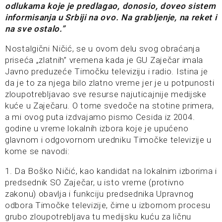
odlukama koje je predlagao, donosio, doveo sistem
informisanja u Srbiji na ovo. Na grabljenje, na reket i
na sve ostalo.”
Nostalgični Ničić, se u ovom delu svog obraćanja
priseća „zlatnih” vremena kada je GU Zaječar imala
Javno preduzeće Timočku televiziju i radio. Istina je
da je to za njega bilo zlatno vreme jer je u potpunosti
zloupotrebljavao sve resurse najuticajnije medijske
kuće u Zaječaru. O tome svedoče na stotine primera,
a mi ovog puta izdvajamo pismo Cesida iz 2004.
godine u vreme lokalnih izbora koje je upućeno
glavnom i odgovornom uredniku Timočke televizije u
kome se navodi:
1. Da Boško Ničić, kao kandidat na lokalnim izborima i
predsednik SO Zaječar, u isto vreme (protivno
zakonu) obavlja i funkciju predsednika Upravnog
odbora Timočke televizije, čime u izbornom procesu
grubo zloupotrebljava tu medijsku kuću za ličnu