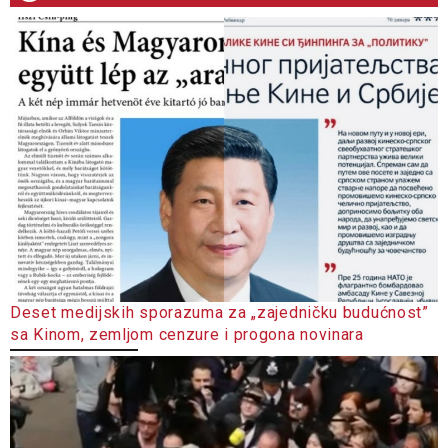
Deset medijskih sporazuma za „zajedničku budućnost”
sa Kinom, zemljom cenzure i progona novinara