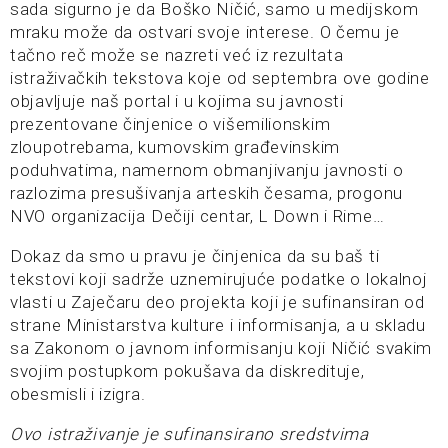
sada sigurno je da Boško Ničić, samo u medijskom
mraku može da ostvari svoje interese. O čemu je
tačno reč može se nazreti već iz rezultata
istraživačkih tekstova koje od septembra ove godine
objavljuje naš portal i u kojima su javnosti
prezentovane činjenice o višemilionskim
zloupotrebama, kumovskim građevinskim
poduhvatima, namernom obmanjivanju javnosti o
razlozima presušivanja arteskih česama, progonu
NVO organizacija Dečiji centar, L Down i Rime…
Dokaz da smo u pravu je činjenica da su baš ti
tekstovi koji sadrže uznemirujuće podatke o lokalnoj
vlasti u Zaječaru deo projekta koji je sufinansiran od
strane Ministarstva kulture i informisanja, a u skladu
sa Zakonom o javnom informisanju koji Ničić svakim
svojim postupkom pokušava da diskredituje,
obesmisli i izigra.
Ovo istraživanje je sufinansirano sredstvima