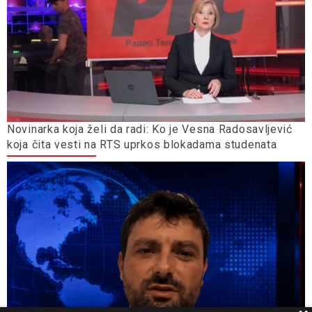
Novinarka koja želi da radi: Ko je Vesna Radosavljević
koja čita vesti na RTS uprkos blokadama studenata