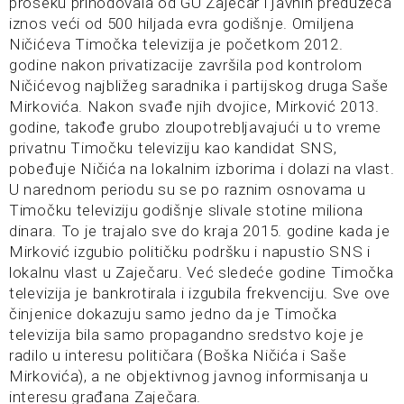
proseku prihodovala od GU Zaječar i javnih preduzeća
iznos veći od 500 hiljada evra godišnje. Omiljena
Ničićeva Timočka televizija je početkom 2012.
godine nakon privatizacije završila pod kontrolom
Ničićevog najbližeg saradnika i partijskog druga Saše
Mirkovića. Nakon svađe njih dvojice, Mirković 2013.
godine, takođe grubo zloupotrebljavajući u to vreme
privatnu Timočku televiziju kao kandidat SNS,
pobeđuje Ničića na lokalnim izborima i dolazi na vlast.
U narednom periodu su se po raznim osnovama u
Timočku televiziju godišnje slivale stotine miliona
dinara. To je trajalo sve do kraja 2015. godine kada je
Mirković izgubio političku podršku i napustio SNS i
lokalnu vlast u Zaječaru. Već sledeće godine Timočka
televizija je bankrotirala i izgubila frekvenciju. Sve ove
činjenice dokazuju samo jedno da je Timočka
televizija bila samo propagandno sredstvo koje je
radilo u interesu političara (Boška Ničića i Saše
Mirkovića), a ne objektivnog javnog informisanja u
interesu građana Zaječara.