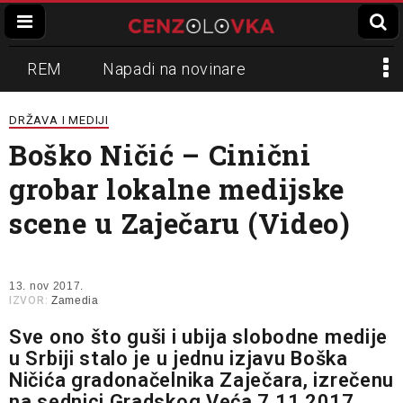
REM
Napadi na novinare
Zvučni top
Crna Gora
N1
DRŽAVA I MEDIJI
Boško Ničić – Cinični
Propaganda
Lokalni mediji
grobar lokalne medijske
Informer
Slavko Ćuruvija
scene u Zaječaru (Video)
13. nov 2017.
IZVOR:
Zamedia
Sve ono što guši i ubija slobodne medije
u Srbiji stalo je u jednu izjavu Boška
Ničića gradonačelnika Zaječara, izrečenu
na sednici Gradskog Veća 7.11.2017.