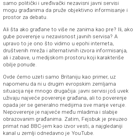
samo politički i uređivački nezavisni javni servisi
mogu građanima da pruže objektivno informisanje i
prostor za debatu.
Ali šta ako građane to više ne zanima kao pre? Ili, ako
gube poverenje u nezavisnost javnih servisa? A
upravo to je ono što vidimo u epohi interneta,
društvenih mreža i alternativnih izvora informisanja,
ali i zabave, u medijskom prostoru koji karakteriše
obilje ponude.
Ovde ćemo uzeti samo Britaniju kao primer, uz
napomenu da ni u drugim evropskim zemljama
situacija nije mnogo drugačija: javni servisi još uvek
uživaju najveće poverenje građana, ali to poverenje
opada jer se generalno medijima sve manje veruje.
Nepoverenje je najveće među mladima i slabije
obrazovanim građanima. Zatim, Fejsbuk je preuzeo
primat nad BBC-jem kao izvor vesti, a najgledaniji
kanal u zemlji odnedavno je YouTube.