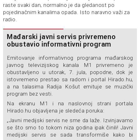
raste svaki dan, normalno je da gledanost po
pojedinačnim kanalima opada. Isto naravno važi za
radio.
Mađarski javni servis privremeno
obustavio informativni program
Emitovanje informativnog programa mađarskog
javnog televizijskog kanala M1 privremeno je
obustavljeno u utorak, 7. jula, popodne, dok je
istovremeno prestao sa radom i portal Hirado.hu,
a na talasima Radija Košut emituje se muzički
program bez vesti.
Na ekranu M1 i na naslovnoj strani portala
Hirado.hu objavljena je sledeća poruka:
„Javni medijski servis ne sme da laže. Izvinjavamo
se što smo to tokom niza godina ipak činili! Javni
medijski servis se sada transformiše kako bi