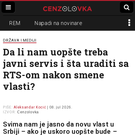
REM
Napadi na novinare
Zvučni top
Crna Gora
N1
DRŽAVA I MEDIJI
Da li nam uopšte treba
Propaganda
Lokalni mediji
javni servis i šta uraditi sa
Informer
Slavko Ćuruvija
RTS-om nakon smene
vlasti?
PIŠE:
Aleksandar Kocić
| 08. jul 2026.
IZVOR:
Cenzolovka
Svima nam je jasno da novu vlast u
Srbiji – ako je uskoro uopšte bude –