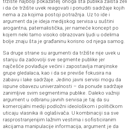
tržište najbolji pokazatelj onoga šta publika zaista želi
i da će tržište uvek reagovati i ponuditi sadržaje kojih
nema a za kojima postoji potražnja. Uz to ide i
argument da je ideja medijskog servisa u suštini
arogantna, paternalistička, jer nameće koncept po
kojem neki tamo visoko obrazovani ljudi u odelima
bolje znaju šta je građaninu korisno od njega samog.
Sa druge strane su argumenti da tržište nije uvek u
stanju da zadovolji sve segmente publike jer
najčešće povlađuje većini i zapostavlja manjinske
grupe gledalaca, kao i da se previše fokusira na
zabavu i lake sadržaje. Jedino javni servisi mogu da
ispune obavezu univerzalnosti – da ponude sadržaje
zanimljive svim segmentima publike. Daleko važniji
argument u odbranu javnih servisa je taj da su
komercijalni mediji podložni ideološkom i političkom
uticaju vlasnika ili oglašivača. U kombinaciji sa sve
rasprostranjenijim lažnim vestima i sofisticiranim
akcijama manipulacije informacija, argument je da