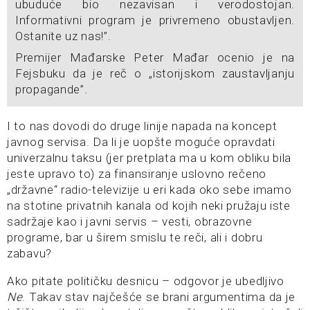
ubuduće bio nezavisan i verodostojan.
Informativni program je privremeno obustavljen.
Ostanite uz nas!”.
Premijer Mađarske Peter Mađar ocenio je na
Fejsbuku da je reč o „istorijskom zaustavljanju
propagande”.
I to nas dovodi do druge linije napada na koncept
javnog servisa. Da li je uopšte moguće opravdati
univerzalnu taksu (jer pretplata ma u kom obliku bila
jeste upravo to) za finansiranje uslovno rečeno
„državne“ radio-televizije u eri kada oko sebe imamo
na stotine privatnih kanala od kojih neki pružaju iste
sadržaje kao i javni servis – vesti, obrazovne
programe, bar u širem smislu te reči, ali i dobru
zabavu?
Ako pitate političku desnicu – odgovor je ubedljivo
Ne
. Takav stav najčešće se brani argumentima da je