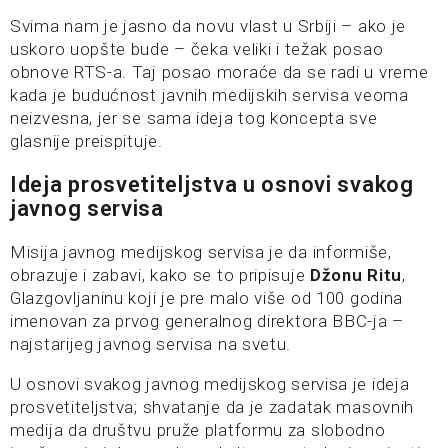
Svima nam je jasno da novu vlast u Srbiji – ako je
uskoro uopšte bude – čeka veliki i težak posao
obnove RTS-a. Taj posao moraće da se radi u vreme
kada je budućnost javnih medijskih servisa veoma
neizvesna, jer se sama ideja tog koncepta sve
glasnije preispituje.
Ideja prosvetiteljstva u osnovi svakog
javnog servisa
Misija javnog medijskog servisa je da informiše,
obrazuje i zabavi, kako se to pripisuje
Džonu Ritu
,
Glazgovljaninu koji je pre malo više od 100 godina
imenovan za prvog generalnog direktora BBC-ja –
najstarijeg javnog servisa na svetu.
U osnovi svakog javnog medijskog servisa je ideja
prosvetiteljstva; shvatanje da je zadatak masovnih
medija da društvu pruže platformu za slobodno