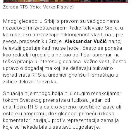
Zgrada RTS (foto: Marko Risović)
Mnogi gledaoci u Srbiji s pravom su već godinama
nezadovoljni izveštavanjem Radio-televizije Srbije, u
kom se lako prepoznaje naklonjenost vlastima i, pre
svega, predsedniku Srbije.
Aleksandar Vučić
na toj
televiziji gostuje kad mu se hoće i često se ponaša
kao reditelj i urednik, a ne kao političar spreman na
teška pitanja u interesu gledalaca. Važne vesti, često
upravo o događajima koji se dešavaju bukvalno
ispred vrata RTS-a, urednici ignorišu ili smeštaju u
zabite delove Dnevnika.
Situacija nije mnogo bolja ni u drugim redakcijama;
tokom Svetskog prvenstva u fudbalu jedan od
analitičara RTS-a daje otvoreno rasističke izjave ali
ostaje u programu, dok gledaoci primećuju kako
komentatori navijaju protiv reprezentacija zemalja
koje su nekada bile u sastavu Jugoslavije.