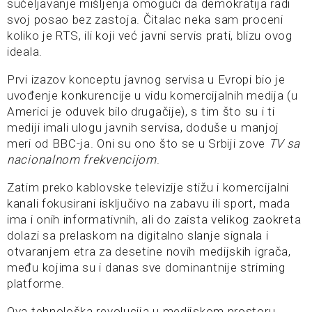
sučeljavanje mišljenja omogući da demokratija radi
svoj posao bez zastoja. Čitalac neka sam proceni
koliko je RTS, ili koji već javni servis prati, blizu ovog
ideala.
Prvi izazov konceptu javnog servisa u Evropi bio je
uvođenje konkurencije u vidu komercijalnih medija (u
Americi je oduvek bilo drugačije), s tim što su i ti
mediji imali ulogu javnih servisa, doduše u manjoj
meri od BBC-ja. Oni su ono što se u Srbiji zove
TV sa
nacionalnom frekvencijom
.
Zatim preko kablovske televizije stižu i komercijalni
kanali fokusirani isključivo na zabavu ili sport, mada
ima i onih informativnih, ali do zaista velikog zaokreta
dolazi sa prelaskom na digitalno slanje signala i
otvaranjem etra za desetine novih medijskih igrača,
među kojima su i danas sve dominantnije striming
platforme.
Ova tehnološka revolucija u medijskom prostoru