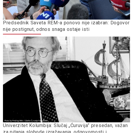
Predsednik Saveta REM-a ponovo nije izabran: Dogovor
nije postignut, odnos snaga ostaje isti
Univerzitet Kolumbija: Slučaj „Ćuruvija” presedan, važan
za pitanja slobode izražavanja, odgovornosti i