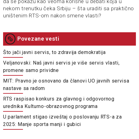
da se pokažu kao veoma korisne u debati koja u
nekom trenutku čeka Srbiju – šta uraditi sa praktično
uništenim RTS-om nakon smene vlasti?
Povezane vesti
Što jači javni servis, to zdravija demokratija
Veljanovski: Naš javni servis je više servis vlasti,
promene samo prividne
MIT: Pravno je osnovano da članovi UO javnih servisa
nastave sa radom
RTS raspisao konkurs za glavnog i odgovornog
urednika Kulturno-obrazovnog programa
U parlament stigao izveštaj o poslovanju RTS-a za
2025: Manje sporta manji i gubici