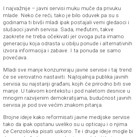
I najvažnije – javni servisi muku muče da privuku
mlade. Neko će reći, tako je bilo oduvek pa su s
godinama ti bivši mladi ipak postajali verni gledaoci i
slušaoci javnih servisa. Sada, međutim, takve
zaokrete ne treba očekivati jer ovoga puta imamo
generaciju koja odrasta u obilju ponude i alternativnih
izvora informacija i zabave. I ta ponuda se samo
povećava.
Mladi sve manje konzumiraju javne servise i taj trend
će se verovatno nastaviti. Najlojalnija publika javnih
servisa su najstariji građani, kojih će prirodno biti sve
manje. U takvom kontekstu i pod naletom desnice u
mnogim razvijenim demokratijama, budućnost javnih
servisa je pod sve većim znakom pitanja.
Brojne ideje kako reformisati javne medijske servise
tako da ipak opstanu uveliko su u opticaju i o njima
će Cenzolovka pisati uskoro. Te i druge ideje mogle bi