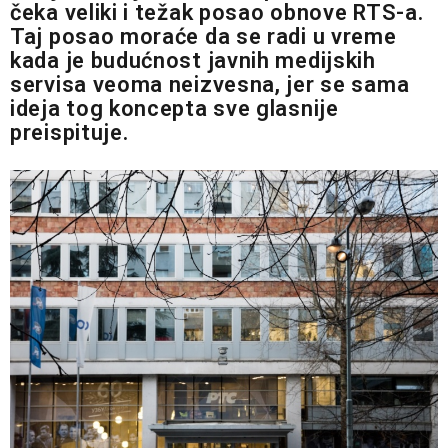
čeka veliki i težak posao obnove RTS-a.
Taj posao moraće da se radi u vreme
kada je budućnost javnih medijskih
servisa veoma neizvesna, jer se sama
ideja tog koncepta sve glasnije
preispituje.