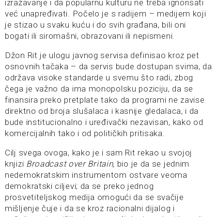
izražavanje i da popularnu kulturu ne treba ignorisati
već unapređivati. Počelo je s radijem – medijem koji
je stizao u svaku kuću i do svih građana, bili oni
bogati ili siromašni, obrazovani ili nepismeni.
Džon Rit je ulogu javnog servisa definisao kroz pet
osnovnih tačaka – da servis bude dostupan svima, da
održava visoke standarde u svemu što radi, zbog
čega je važno da ima monopolsku poziciju, da se
finansira preko pretplate tako da programi ne zavise
direktno od broja slušalaca i kasnije gledalaca, i da
bude institucionalno i uređivački nezavisan, kako od
komercijalnih tako i od političkih pritisaka.
Cilj svega ovoga, kako je i sam Rit rekao u svojoj
knjizi
Broadcast over Britain,
bio je da se jednim
nedemokratskim instrumentom ostvare veoma
demokratski ciljevi; da se preko jednog
prosvetiteljskog medija omogući da se svačije
mišljenje čuje i da se kroz racionalni dijalog i