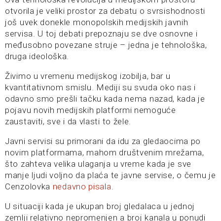
otvorila je veliki prostor za debatu o svrsishodnosti
još uvek donekle monopolskih medijskih javnih
servisa. U toj debati prepoznaju se dve osnovne i
međusobno povezane struje – jedna je tehnološka,
druga ideološka.
Živimo u vremenu medijskog izobilja, bar u
kvantitativnom smislu. Mediji su svuda oko nas i
odavno smo prešli tačku kada nema nazad, kada je
pojavu novih medijskih platformi nemoguće
zaustaviti, sve i da vlasti to žele.
Javni servisi su primorani da idu za gledaocima po
novim platformama, mahom društvenim mrežama,
što zahteva velika ulaganja u vreme kada je sve
manje ljudi voljno da plaća te javne servise, o čemu je
Cenzolovka
nedavno pisala
.
U situaciji kada je ukupan broj gledalaca u jednoj
zemlji relativno nepromenjen a broj kanala u ponudi