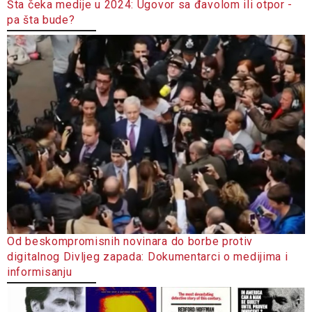
Šta čeka medije u 2024: Ugovor sa đavolom ili otpor -
pa šta bude?
Od beskompromisnih novinara do borbe protiv
digitalnog Divljeg zapada: Dokumentarci o medijima i
informisanju