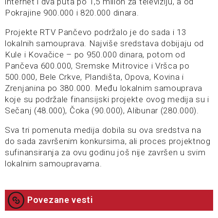
internet i dva puta po 1,5 milion za televiziju, a od
Pokrajine 900.000 i 820.000 dinara.
Projekte RTV Pančevo podržalo je do sada i 13
lokalnih samouprava. Najviše sredstava dobijaju od
Kule i Kovačice – po 950.000 dinara, potom od
Pančeva 600.000, Sremske Mitrovice i Vršca po
500.000, Bele Crkve, Plandišta, Opova, Kovina i
Zrenjanina po 380.000. Među lokalnim samouprava
koje su podržale finansijski projekte ovog medija su i
Sečanj (48.000), Čoka (90.000), Alibunar (280.000).
Sva tri pomenuta medija dobila su ova sredstva na
do sada završenim konkursima, ali proces projektnog
sufinansiranja za ovu godinu još nije završen u svim
lokalnim samoupravama.
Povezane vesti