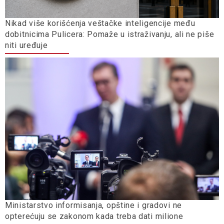
Nikad više korišćenja veštačke inteligencije među
dobitnicima Pulicera: Pomaže u istraživanju, ali ne piše
niti uređuje
Ministarstvo informisanja, opštine i gradovi ne
opterećuju se zakonom kada treba dati milione