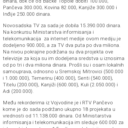
dinara, dok če od Bačke Topole dobiti 100.000,
Pančeva 300.000, Kovina 82.000, Kanjiže 300.000 i
Inđije 250.000 dinara.
Novosadska TV za sada je dobila 15.390.000 dinara.
Na konkursu Ministarstva informisanja i
telekomunikacija za internet medije ovom mediju je
dodeljeno 900.000, a za TV dva puta po dva miliona.
Na nivou pokrajine podržana su dva projekta ove
televizije za koja su im dodeljena sredstva u iznosima
od po tri i dva miliona dinara. Prošli su i osam lokalnih
samouprava, odnosno u Sremskoj Mitrovici (500.000
i 1.000.000), Temerinu (400.000), Senti (540.000),
Titelu (200.000), Kanjiži (600.000), Kuli (2.050.000) i
Adi (200.000).
Među rekorderima iz Vojvodine je i RTV Pančevo
kome je do sada podržano ukupno 18 projekata u
vrednosti od 11.138.000 dinara. Od Ministarstva
informisanja i telekomunikacija im sleduje 600.000 za