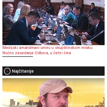
Medijski amandmani umiru u skupštinskom mraku:
Noćno zasedanje Odbora, u četiri čina
Najčitanije