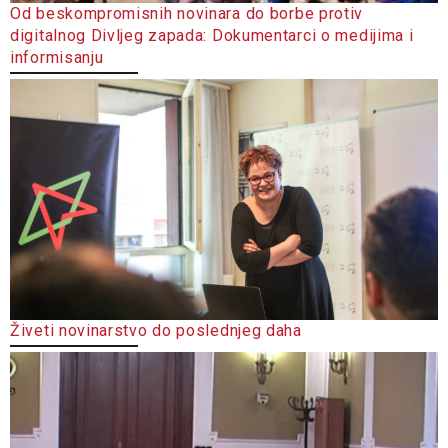
Od beskompromisnih novinara do borbe protiv
digitalnog Divljeg zapada: Dokumentarci o medijima i
informisanju
Živeti novinarstvo do poslednjeg daha