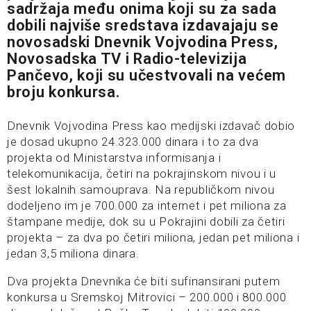
sadržaja među onima koji su za sada
dobili najviše sredstava izdavajaju se
novosadski Dnevnik Vojvodina Press,
Novosadska TV i Radio-televizija
Pančevo, koji su učestvovali na većem
broju konkursa.
Dnevnik Vojvodina Press kao medijski izdavač dobio
je dosad ukupno 24.323.000 dinara i to za dva
projekta od Ministarstva informisanja i
telekomunikacija, četiri na pokrajinskom nivou i u
šest lokalnih samouprava. Na republičkom nivou
dodeljeno im je 700.000 za internet i pet miliona za
štampane medije, dok su u Pokrajini dobili za četiri
projekta – za dva po četiri miliona, jedan pet miliona i
jedan 3,5 miliona dinara.
Dva projekta Dnevnika će biti sufinansirani putem
konkursa u Sremskoj Mitrovici – 200.000 i 800.000