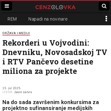
REM
Napadi na novinare
Zvučni top
Crna Gora
N1
DRŽAVA I MEDIJI
Rekorderi u Vojvodini:
Propaganda
Lokalni mediji
Dnevniku, Novosadskoj TV
Informer
Slavko Ćuruvija
i RTV Pančevo desetine
miliona za projekte
15. jul 2025.
IZVOR:
Javni servis
Na do sada završenim konkursima za
projektno sufinansiranje medijskih