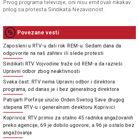
Prvog programa televizije, oni nisu emitovali nikakav
prilog sa protesta Sindikata Nezavisnost.
Povezane vesti
Zaposleni u RTV-u dali rok REM-u: Sedam dana da
odgovorite na naš zahtev ili slede protesti
Sindikati RTV Vojvodine traže od REM-a da razreši
Upravni odbor zbog neaktivnosti
Svaka čast: RTV nema Upravni odbor i direktora
programa, od danas je i bez generalnog direktora
Patrijarh Porfirije uručio Orden Svetog Save drugog
stepena RTV-u i generalnom direktoru Koprivici
Koprivica: RTV primio za stalno 45 radnika angažovanih
preko agencije, 69 je dobilo ugovore, a 96 je ostalo bez
angažovanja