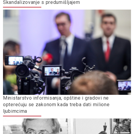
Skandalizovanje s predumišljajem
Ministarstvo informisanja, opštine i gradovi ne
opterećuju se zakonom kada treba dati milione
ljubimcima