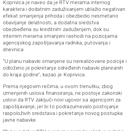
Koprivica je naveo da je RTV merama internog
karaktera i dodatnim zaduživanjem ublažio negativan
efekat smanjenja prihoda i obezbedio nesmetano
obavljanje delatnosti, a dodatna sredstva
obezbeđena su kreditnim zaduženjem, dok su
internim merama smanjeni rashodi na pozicijama
agencijskog zapošljavanja radnika, putovanja i
dnevnica.
“U planu nabavki smanjene su nerealizovane pozicije i
odloženo je pokretanje određenih nabavki planiranih
do kraja godine”, kazao je Koprivica.
Prema njegovim rečima, u ovom trenutku, zbog
izmenjenih uslova finansiranja, ne postoje zakonski
uslovi da RTV zaključi novi ugovor sa agencijom za
zapošljavanje, jer bi to podrazumevalo postojanje
raspoloživih sredstava i pokretanje novog postupka
javne nabavke.