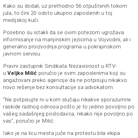
Kako su dodali, uz prethodno 56 otpuštenih tokom
jula, to čini 20 odsto ukupno zaposlenih u toj
medijskoj kući.
Posebno su istakli da se ovim potezom ugrožava
informisanje na manjinskim jezicima u Vojvodini, ali i
generalno proizvodnja programa u pokrajinskom
javnom servisu.
Pravni zastupnik Sindikata Nezavisnost u RTV-
u
Veljko Milić
poručio je svim zaposlenima koji su
angažovani preko agencije da ne potpisuju nikakvo
novo rešenje bez konsultacije sa advokatom.
“Ne potpisujte ni u kom slučaju nikakve sporazumne
raskide radnog odnosa pošto je to jedino povoljno po
vašeg sadašnjeg poslodavca, nikako nije povoljno po
vas”, poručio je Milić.
Iako je na licu mesta juče na protestu bila ekipa