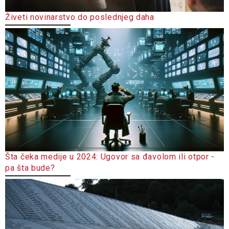
Živeti novinarstvo do poslednjeg daha
Šta čeka medije u 2024: Ugovor sa đavolom ili otpor -
pa šta bude?