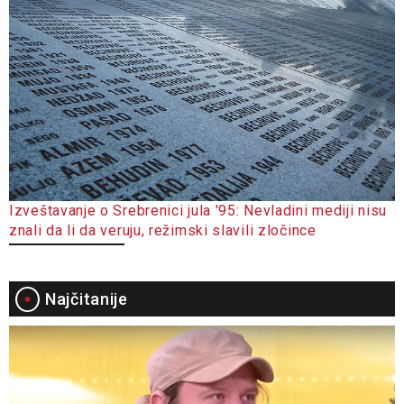
Izveštavanje o Srebrenici jula '95: Nevladini mediji nisu
znali da li da veruju, režimski slavili zločince
Najčitanije