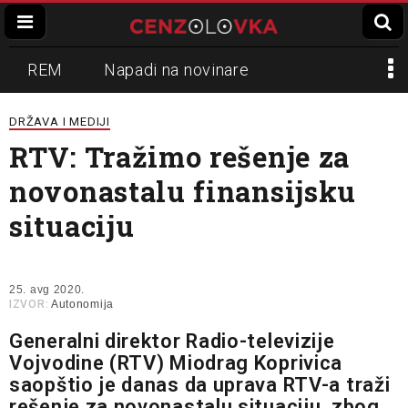
REM
Napadi na novinare
Zvučni top
Crna Gora
N1
DRŽAVA I MEDIJI
RTV: Tražimo rešenje za
Propaganda
Lokalni mediji
novonastalu finansijsku
Informer
Slavko Ćuruvija
situaciju
25. avg 2020.
IZVOR:
Autonomija
Generalni direktor Radio-televizije
Vojvodine (RTV) Miodrag Koprivica
saopštio je danas da uprava RTV-a traži
rešenje za novonastalu situaciju, zbog