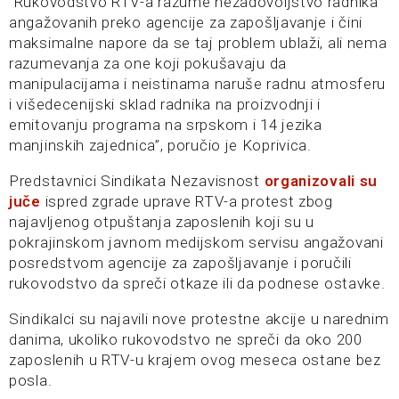
“Rukovodstvo RTV-a razume nezadovoljstvo radnika
angažovanih preko agencije za zapošljavanje i čini
maksimalne napore da se taj problem ublaži, ali nema
razumevanja za one koji pokušavaju da
manipulacijama i neistinama naruše radnu atmosferu
i višedecenijski sklad radnika na proizvodnji i
emitovanju programa na srpskom i 14 jezika
manjinskih zajednica”, poručio je Koprivica.
Predstavnici Sindikata Nezavisnost
organizovali su
juče
ispred zgrade uprave RTV-a protest zbog
najavljenog otpuštanja zaposlenih koji su u
pokrajinskom javnom medijskom servisu angažovani
posredstvom agencije za zapošljavanje i poručili
rukovodstvo da spreči otkaze ili da podnese ostavke.
Sindikalci su najavili nove protestne akcije u narednim
danima, ukoliko rukovodstvo ne spreči da oko 200
zaposlenih u RTV-u krajem ovog meseca ostane bez
posla.