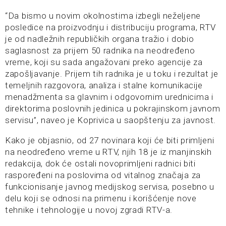
“Da bismo u novim okolnostima izbegli neželjene
posledice na proizvodnju i distribuciju programa, RTV
je od nadležnih republičkih organa tražio i dobio
saglasnost za prijem 50 radnika na neodređeno
vreme, koji su sada angažovani preko agencije za
zapošljavanje. Prijem tih radnika je u toku i rezultat je
temeljnih razgovora, analiza i stalne komunikacije
menadžmenta sa glavnim i odgovornim urednicima i
direktorima poslovnih jedinica u pokrajinskom javnom
servisu”, naveo je Koprivica u saopštenju za javnost.
Kako je objasnio, od 27 novinara koji će biti primljeni
na neodređeno vreme u RTV, njih 18 je iz manjinskih
redakcija, dok će ostali novoprimljeni radnici biti
raspoređeni na poslovima od vitalnog značaja za
funkcionisanje javnog medijskog servisa, posebno u
delu koji se odnosi na primenu i korišćenje nove
tehnike i tehnologije u novoj zgradi RTV-a.