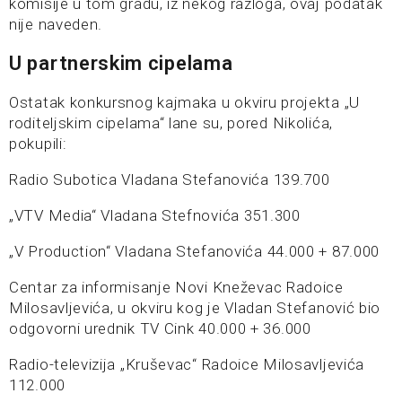
komisije u tom gradu, iz nekog razloga, ovaj podatak
nije naveden.
U partnerskim cipelama
Ostatak konkursnog kajmaka u okviru projekta „U
roditeljskim cipelama“ lane su, pored Nikolića,
pokupili:
Radio Subotica Vladana Stefanovića 139.700
„VTV Media“ Vladana Stefnovića 351.300
„V Production“ Vladana Stefanovića 44.000 + 87.000
Centar za informisanje Novi Kneževac Radoice
Milosavljevića, u okviru kog je Vladan Stefanović bio
odgovorni urednik TV Cink 40.000 + 36.000
Radio-televizija „Kruševac“ Radoice Milosavljevića
112.000