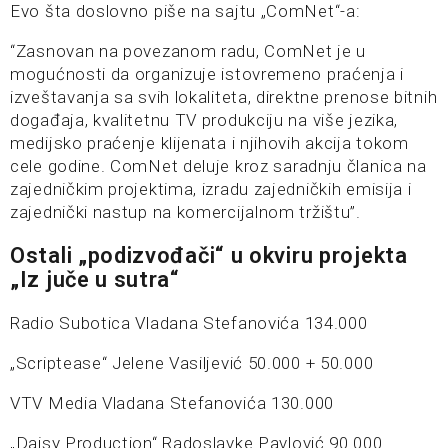
Evo šta doslovno piše na sajtu „ComNet“-a:
“Zasnovan na povezanom radu, ComNet je u
mogućnosti da organizuje istovremeno praćenja i
izveštavanja sa svih lokaliteta, direktne prenose bitnih
događaja, kvalitetnu TV produkciju na više jezika,
medijsko praćenje klijenata i njihovih akcija tokom
cele godine. ComNet deluje kroz saradnju članica na
zajedničkim projektima, izradu zajedničkih emisija i
zajednički nastup na komercijalnom tržištu”.
Ostali „podizvođači“ u okviru projekta
„Iz juče u sutra“
Radio Subotica Vladana Stefanovića 134.000
„Scriptease“ Jelene Vasiljević 50.000 + 50.000
VTV Media Vladana Stefanovića 130.000
„Daisy Production“ Radoslavke Pavlović 90.000