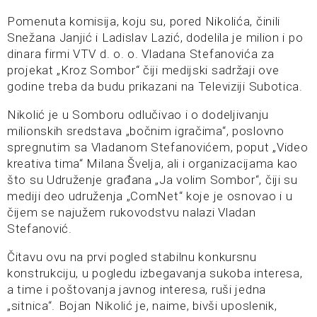
Pomenuta komisija, koju su, pored Nikolića, činili
Snežana Janjić i Ladislav Lazić, dodelila je milion i po
dinara firmi VTV d. o. o. Vladana Stefanovića za
projekat „Kroz Sombor“ čiji medijski sadržaji ove
godine treba da budu prikazani na Televiziji Subotica.
Nikolić je u Somboru odlučivao i o dodeljivanju
milionskih sredstava „bočnim igračima“, poslovno
spregnutim sa Vladanom Stefanovićem, poput „Video
kreativa tima“ Milana Švelja, ali i organizacijama kao
što su Udruženje građana „Ja volim Sombor“, čiji su
mediji deo udruženja „ComNet“ koje je osnovao i u
čijem se najužem rukovodstvu nalazi Vladan
Stefanović.
Čitavu ovu na prvi pogled stabilnu konkursnu
konstrukciju, u pogledu izbegavanja sukoba interesa,
a time i poštovanja javnog interesa, ruši jedna
„sitnica“. Bojan Nikolić je, naime, bivši uposlenik,