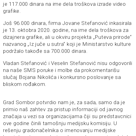
je 117.000 dinara na ime dela troškova izrade video
grafike.
Još 96.000 dinara, firma Jovane Stefanović inkasirala
je 13. oktobra 2020. godine, na ime dela troškova za
dizajnera grafike, ali u okviru projekta „Puteva prirode“
nazvanog „Iz juče u sutra“ koji je Ministarstvo kulture
podržalo takođe sa 700.000 dinara.
Vladan Stefanović i Veselin Stefanović nisu odgovorili
na naše SMS poruke i molbe da prokomentarišu
slučaj Bojana Nikolića i konkursno poslovanje sa
bliskom rođakom.
Grad Sombor potvrdio nam je, za sada, samo da je
primio naš zahtev za pristup informaciji od javnog
značaja u vezi sa organizacijama čiji su predstavcnici
ove godine činili tamošnju medijsku komisiju. U
rešenju gradonačelnika o imenovanju medijske