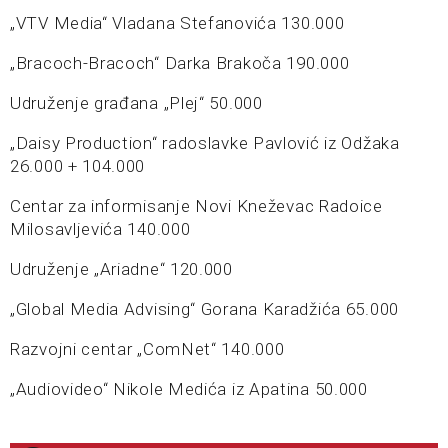
„VTV Media“ Vladana Stefanovića 130.000
„Bracoch-Bracoch“ Darka Brakoča 190.000
Udruženje građana „Plej“ 50.000
„Daisy Production“ radoslavke Pavlović iz Odžaka
26.000 + 104.000
Centar za informisanje Novi Kneževac Radoice
Milosavljevića 140.000
Udruženje „Ariadne“ 120.000
„Global Media Advising“ Gorana Karadžića 65.000
Razvojni centar „ComNet“ 140.000
„Audiovideo“ Nikole Medića iz Apatina 50.000