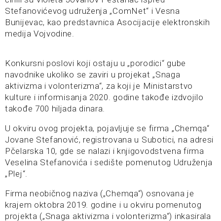
Stefanovićevog udruženja „ComNet“ i Vesna
Bunijevac, kao predstavnica Asocijacije elektronskih
medija Vojvodine.
Konkursni poslovi koji ostaju u „porodici“ gube
navodnike ukoliko se zaviri u projekat „Snaga
aktivizma i volonterizma“, za koji je Ministarstvo
kulture i informisanja 2020. godine takođe izdvojilo
takođe 700 hiljada dinara.
U okviru ovog projekta, pojavljuje se firma „Chemqa“
Jovane Stefanović, registrovana u Subotici, na adresi
Pčelarska 10, gde se nalazi i knjigovodstvena firma
Veselina Stefanovića i sedište pomenutog Udruženja
„Plej“.
Firma neobičnog naziva („Chemqa“) osnovana je
krajem oktobra 2019. godine i u okviru pomenutog
projekta („Snaga aktivizma i volonterizma“) inkasirala