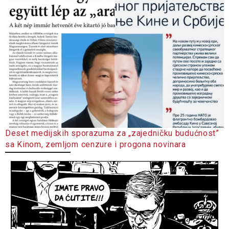
Deset medijskih sporazuma za „zajedničku budućnost”
sa Kinom, zemljom cenzure i progona novinara