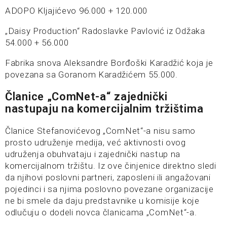
ADOPO Kljajićevo 96.000 + 120.000
„Daisy Production“ Radoslavke Pavlović iz Odžaka
54.000 + 56.000
Fabrika snova Aleksandre Borđoški Karadžić koja je
povezana sa Goranom Karadžićem 55.000.
Članice „ComNet-a“ zajednički
nastupaju na komercijalnim tržištima
Članice Stefanovićevog „ComNet“-a nisu samo
prosto udruženje medija, već aktivnosti ovog
udruženja obuhvataju i zajednički nastup na
komercijalnom tržištu. Iz ove činjenice direktno sledi
da njihovi poslovni partneri, zaposleni ili angažovani
pojedinci i sa njima poslovno povezane organizacije
ne bi smele da daju predstavnike u komisije koje
odlučuju o dodeli novca članicama „ComNet“-a.