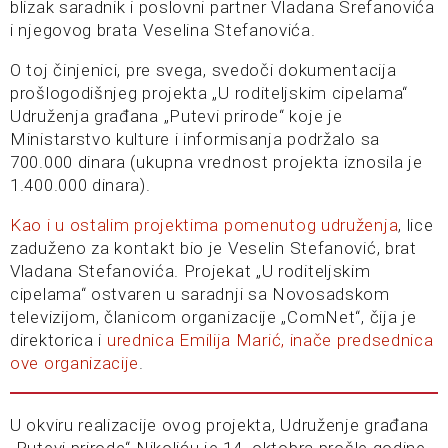
blizak saradnik i poslovni partner Vladana Srefanovića
i njegovog brata Veselina Stefanovića.
O toj činjenici, pre svega, svedoči dokumentacija
prošlogodišnjeg projekta „U roditeljskim cipelama“
Udruženja građana „Putevi prirode“ koje je
Ministarstvo kulture i informisanja podržalo sa
700.000 dinara (ukupna vrednost projekta iznosila je
1.400.000 dinara).
Kao i u ostalim projektima pomenutog udruženja
, lice
zaduženo za kontakt bio je Veselin Stefanović, brat
Vladana Stefanovića. Projekat „U roditeljskim
cipelama“ ostvaren u saradnji sa Novosadskom
televizijom, članicom organizacije „ComNet“, čija je
direktorica i
urednica Emilija Marić, inače predsednica
ove organizacije
.
U okviru realizacije ovog projekta, Udruženje građana