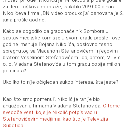
„Putevi prirode“ Nikoliću je 14. oktobra prošle godine,
za deo troškova montaže, isplatilo 209.000 dinara.
Nikolićeva firma „BN video produkcija“ osnovana je 2.
juna prošle godine.
Kako se dogodilo da gradonačelnik Sombora u
sastav medijske komisije u svom gradu prošle i ove
godine imenuje Bojana Nikolića, poslovno tesno
spregnutog sa Vladanom Stefanovićem i njegovim
bratom Veselinom Stefanovićem i da, pritom, VTV d.
o. o. Vladana Stefanovića u tom gradu dobije milion i
po dinara?
Ukoliko to nije očigledan sukob interesa, šta jeste?
Kao što smo pomenuli, Nikolić je ranije bio
angažovan u firmama Vladana Stefanovića.
O tome
svedoče vesti koje je Nikolić potpisivao u
Stefanovićevim medijima, kao što je Televizija
Subotica
.