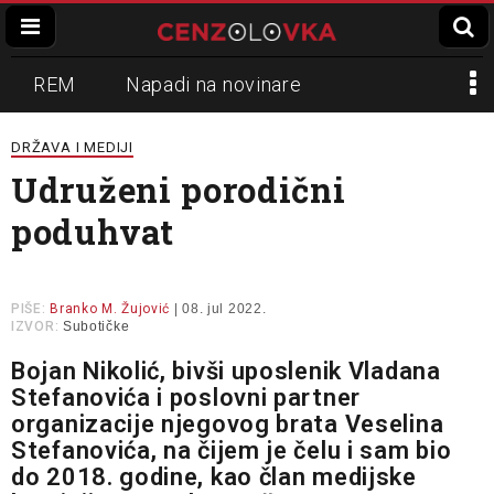
REM
Napadi na novinare
Zvučni top
Crna Gora
N1
DRŽAVA I MEDIJI
Udruženi porodični
Propaganda
Lokalni mediji
poduhvat
Informer
Slavko Ćuruvija
PIŠE:
Branko M. Žujović
| 08. jul 2022.
IZVOR:
Subotičke
Bojan Nikolić, bivši uposlenik Vladana
Stefanovića i poslovni partner
organizacije njegovog brata Veselina
Stefanovića, na čijem je čelu i sam bio
do 2018. godine, kao član medijske