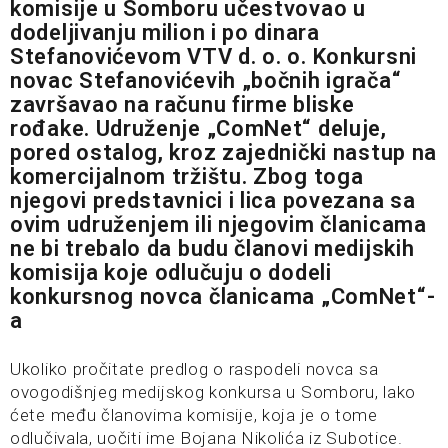
komisije u Somboru učestvovao u
dodeljivanju milion i po dinara
Stefanovićevom VTV d. o. o. Konkursni
novac Stefanovićevih „bočnih igrača“
završavao na računu firme bliske
rođake. Udruženje „ComNet“ deluje,
pored ostalog, kroz zajednički nastup na
komercijalnom tržištu. Zbog toga
njegovi predstavnici i lica povezana sa
ovim udruženjem ili njegovim članicama
ne bi trebalo da budu članovi medijskih
komisija koje odlučuju o dodeli
konkursnog novca članicama „ComNet“-
a
Ukoliko pročitate predlog o raspodeli novca sa
ovogodišnjeg medijskog konkursa u Somboru, lako
ćete među članovima komisije, koja je o tome
odlučivala, uočiti ime Bojana Nikolića iz Subotice.