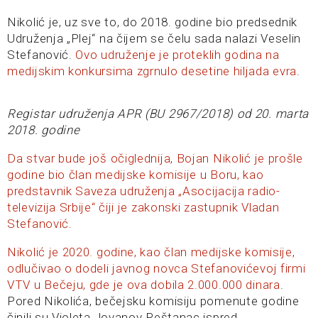
Nikolić je, uz sve to, do 2018. godine bio predsednik
Udruženja „Plej“ na čijem se čelu sada nalazi Veselin
Stefanović.
Ovo udruženje je proteklih godina na
medijskim konkursima zgrnulo desetine hiljada evra
.
Registar udruženja APR (BU 2967/2018) od 20. marta
2018. godine
Da stvar bude još očiglednija, Bojan Nikolić je prošle
godine bio član medijske komisije u Boru, kao
predstavnik Saveza udruženja „Asocijacija radio-
televizija Srbije“ čiji je zakonski zastupnik Vladan
Stefanović.
Nikolić je 2020. godine, kao član medijske komisije,
odlučivao o dodeli javnog novca Stefanovićevoj firmi
VTV u Bečeju, gde je ova dobila 2.000.000 dinara
.
Pored Nikolića, bečejsku komisiju pomenute godine
činili su Violeta Jovanov Peštanac ispred