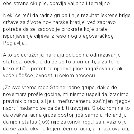
obe strane okupile, obavlja valjano i temeljno.
Neki će reći da radna grupa i nije rezultat iskrene brige
države za živote novinarske bratije, već zapravo
potreba da se zadovolje birokrate koje prate
ispunjavanje ciljeva iz resornog pregovaračkog
Poglavlja…
Ako se udruženja na kraju odluče na odmrzavanje
statusa, očekuju da će se to promeniti, a za to je,
kako ističu, potrebno njihovo jače angažovanje, ali i
veće učešće javnosti u celom procesu.
„Za sve vreme rada Stalne radne grupe, dakle do
novembra prošle godine, mi nismo uspeli da izradimo
pravilnik o radu, ali je u međuvremenu sačinjen njegov
nacrt i nadamo se da će biti usvojen. S obzirom na to
da ovakva radna grupa postoji još samo u Holandiji, i
da njen status (još) nije zakonski regulisan, važno je
da se zada okvir u kojem ćemo raditi, ali i razgovarati,