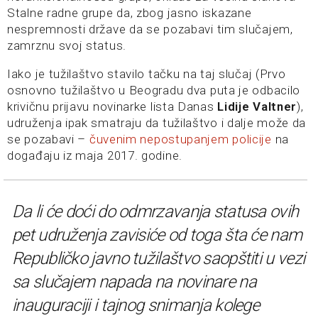
Stalne radne grupe da, zbog jasno iskazane
nespremnosti države da se pozabavi tim slučajem,
zamrznu svoj status.
Iako je tužilaštvo stavilo tačku na taj slučaj (Prvo
osnovno tužilaštvo u Beogradu dva puta je odbacilo
krivičnu prijavu novinarke lista Danas
Lidije Valtner
),
udruženja ipak smatraju da tužilaštvo i dalje može da
se pozabavi –
čuvenim nepostupanjem policije
na
događaju iz maja 2017. godine.
Da li će doći do odmrzavanja statusa ovih
pet udruženja zavisiće od toga šta će nam
Republičko javno tužilaštvo saopštiti u vezi
sa slučajem napada na novinare na
inauguraciji i tajnog snimanja kolege