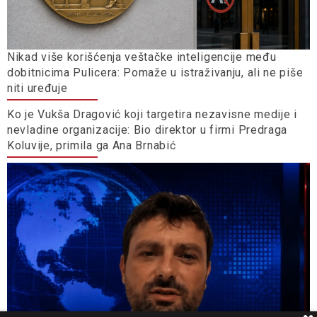
Nikad više korišćenja veštačke inteligencije među
dobitnicima Pulicera: Pomaže u istraživanju, ali ne piše
niti uređuje
Ko je Vukša Dragović koji targetira nezavisne medije i
nevladine organizacije: Bio direktor u firmi Predraga
Koluvije, primila ga Ana Brnabić