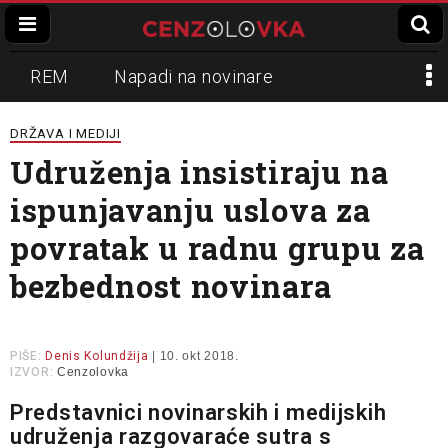
REM
Napadi na novinare
Zvučni top
Crna Gora
N1
DRŽAVA I MEDIJI
Udruženja insistiraju na
Propaganda
Lokalni mediji
ispunjavanju uslova za
Informer
Slavko Ćuruvija
povratak u radnu grupu za
bezbednost novinara
PIŠE:
Denis Kolundžija
| 10. okt 2018.
IZVOR:
Cenzolovka
Predstavnici novinarskih i medijskih
udruženja razgovaraće sutra s