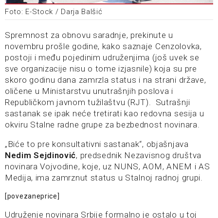
Foto: E-Stock / Darja Balšić
Spremnost za obnovu saradnje, prekinute u
novembru prošle godine, kako saznaje Cenzolovka,
postoji i među pojedinim udruženjima (još uvek se
sve organizacije nisu o tome izjasnile) koja su pre
skoro godinu dana zamrzla status i na strani države,
oličene u Ministarstvu unutrašnjih poslova i
Republičkom javnom tužilaštvu (RJT). Sutrašnji
sastanak se ipak neće tretirati kao redovna sesija u
okviru Stalne radne grupe za bezbednost novinara.
„Biće to pre konsultativni sastanak“, objašnjava
Nedim Sejdinović
, predsednik Nezavisnog društva
novinara Vojvodine, koje, uz NUNS, AOM, ANEM i AS
Medija, ima zamrznut status u Stalnoj radnoj grupi.
[povezaneprice]
Udruženje novinara Srbije formalno je ostalo u toj