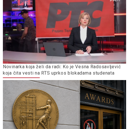
Novinarka koja želi da radi: Ko je Vesna Radosavljević
koja čita vesti na RTS uprkos blokadama studenata