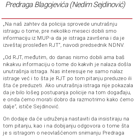
Predraga Blagojevića (Nedim Sejdinović)
„Na naš zahtev da policija sprovede unutrašnju
istragu o tome, pre nekoliko meseci dobili smo
informaciju iz MUP-a da je istraga završena i da je
izveštaj prosleđen RJT“, navodi predsednik NDNV.
„Od RJT, međutim, do danas nismo dobili ama baš
nikakvu informaciju o tome do kakvih je nalaza došla
unutrašnja istraga. Nas interesuje ne samo nalaz
istrage već i to šta je RJT po tom pitanju preduzeo ili
šta će preduzeti. Ako unutrašnja istraga nije pokazala
da je bilo lošeg postupanja policije na tom događaju,
e onda ćemo morati dobro da razmotrimo kako ćemo
dalje“, ističe Sejdinović.
On dodaje da će udruženja nastaviti da insistiraju na
tom pitanju, kao i na dobijanju odgovora o tome šta
je s istragom o neovlašćenom snimanju Predraga