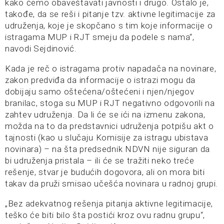
kako ćemo obaveštavati javnosti i drugo. Ostalo je,
takođe, da se reši i pitanje tzv. aktivne legitimacije za
udruženja, koje je skopčano s tim koje informacije o
istragama MUP i RJT smeju da podele s nama“,
navodi Sejdinović.
Kada je reč o istragama protiv napadača na novinare,
zakon predviđa da informacije o istrazi mogu da
dobijaju samo oštećena/oštećeni i njen/njegov
branilac, stoga su MUP i RJT negativno odgovorili na
zahtev udruženja. Da li će se ići na izmenu zakona,
možda na to da predstavnici udruženja potpišu akt o
tajnosti (kao u slučaju Komisije za istragu ubistava
novinara) – na šta predsednik NDVN nije siguran da
bi udruženja pristala – ili će se tražiti neko treće
rešenje, stvar je budućih dogovora, ali on mora biti
takav da pruži smisao učešća novinara u radnoj grupi.
„Bez adekvatnog rešenja pitanja aktivne legitimacije,
teško će biti bilo šta postići kroz ovu radnu grupu“,