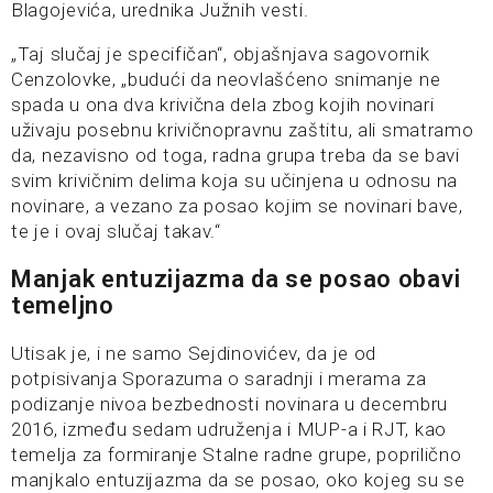
Blagojevića, urednika Južnih vesti.
„Taj slučaj je specifičan“, objašnjava sagovornik
Cenzolovke, „budući da neovlašćeno snimanje ne
spada u ona dva krivična dela zbog kojih novinari
uživaju posebnu krivičnopravnu zaštitu, ali smatramo
da, nezavisno od toga, radna grupa treba da se bavi
svim krivičnim delima koja su učinjena u odnosu na
novinare, a vezano za posao kojim se novinari bave,
te je i ovaj slučaj takav.“
Manjak entuzijazma da se posao obavi
temeljno
Utisak je, i ne samo Sejdinovićev, da je od
potpisivanja Sporazuma o saradnji i merama za
podizanje nivoa bezbednosti novinara u decembru
2016, između sedam udruženja i MUP-a i RJT, kao
temelja za formiranje Stalne radne grupe, poprilično
manjkalo entuzijazma da se posao, oko kojeg su se