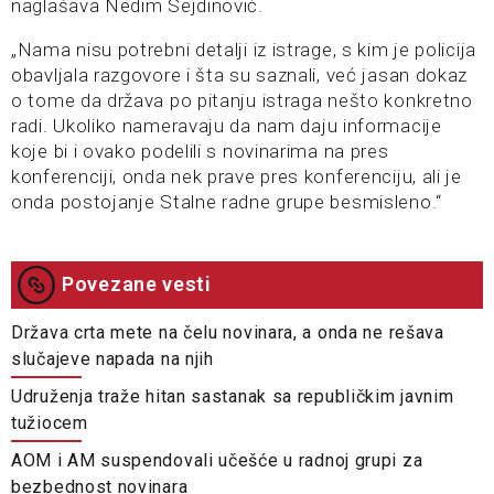
naglašava Nedim Sejdinović.
„Nama nisu potrebni detalji iz istrage, s kim je policija
obavljala razgovore i šta su saznali, već jasan dokaz
o tome da država po pitanju istraga nešto konkretno
radi. Ukoliko nameravaju da nam daju informacije
koje bi i ovako podelili s novinarima na pres
konferenciji, onda nek prave pres konferenciju, ali je
onda postojanje Stalne radne grupe besmisleno.“
Povezane vesti
Država crta mete na čelu novinara, a onda ne rešava
slučajeve napada na njih
Udruženja traže hitan sastanak sa republičkim javnim
tužiocem
AOM i AM suspendovali učešće u radnoj grupi za
bezbednost novinara