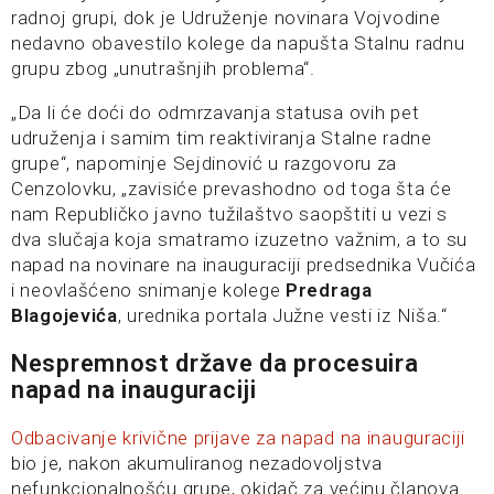
radnoj grupi, dok je Udruženje novinara Vojvodine
nedavno obavestilo kolege da napušta Stalnu radnu
grupu zbog „unutrašnjih problema“.
„Da li će doći do odmrzavanja statusa ovih pet
udruženja i samim tim reaktiviranja Stalne radne
grupe“, napominje Sejdinović u razgovoru za
Cenzolovku, „zavisiće prevashodno od toga šta će
nam Republičko javno tužilaštvo saopštiti u vezi s
dva slučaja koja smatramo izuzetno važnim, a to su
napad na novinare na inauguraciji predsednika Vučića
i neovlašćeno snimanje kolege
Predraga
Blagojevića
, urednika portala Južne vesti iz Niša.“
Nespremnost države da procesuira
napad na inauguraciji
Odbacivanje krivične prijave za napad na inauguraciji
bio je, nakon akumuliranog nezadovoljstva
nefunkcionalnošću grupe, okidač za većinu članova