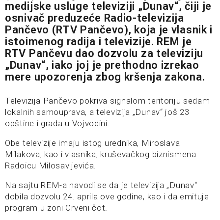
medijske usluge televiziji „Dunav“, čiji je
osnivač preduzeće Radio-televizija
Pančevo (RTV Pančevo), koja je vlasnik i
istoimenog radija i televizije. REM je
RTV Pančevu dao dozvolu za televiziju
„Dunav“, iako joj je prethodno izrekao
mere upozorenja zbog kršenja zakona.
Televizija Pančevo pokriva signalom teritoriju sedam
lokalnih samouprava, a televizija „Dunav“ još 23
opštine i grada u Vojvodini.
Obe televizije imaju istog urednika, Miroslava
Milakova, kao i vlasnika, kruševačkog biznismena
Radoicu Milosavljevića.
Na sajtu REM-a navodi se da je televizija „Dunav“
dobila dozvolu 24. aprila ove godine, kao i da emituje
program u zoni Crveni čot.