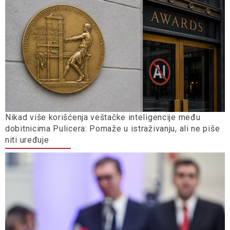
Nikad više korišćenja veštačke inteligencije među
dobitnicima Pulicera: Pomaže u istraživanju, ali ne piše
niti uređuje