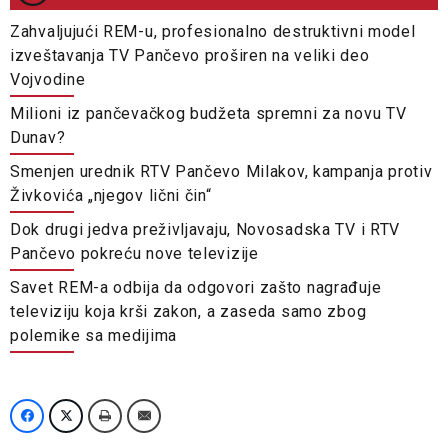
Zahvaljujući REM-u, profesionalno destruktivni model
izveštavanja TV Pančevo proširen na veliki deo
Vojvodine
Milioni iz pančevačkog budžeta spremni za novu TV
Dunav?
Smenjen urednik RTV Pančevo Milakov, kampanja protiv
Živkovića „njegov lični čin“
Dok drugi jedva preživljavaju, Novosadska TV i RTV
Pančevo pokreću nove televizije
Savet REM-a odbija da odgovori zašto nagrađuje
televiziju koja krši zakon, a zaseda samo zbog
polemike sa medijima