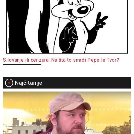
Silovanje ili cenzura: Na šta to smrdi Pepe le Tvor?
Najčitanije