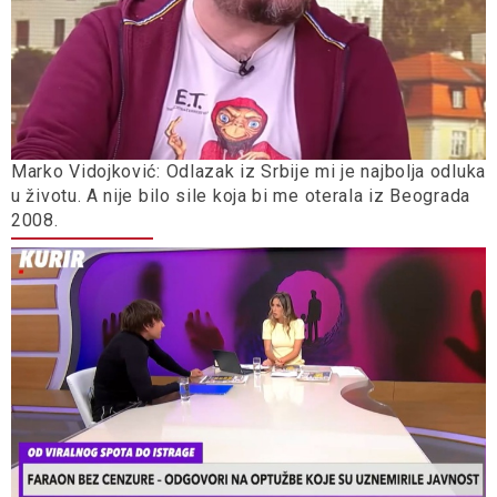
Marko Vidojković: Odlazak iz Srbije mi je najbolja odluka
u životu. A nije bilo sile koja bi me oterala iz Beograda
2008.