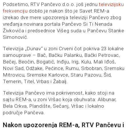
Podsetimo, RTV Pančevo d.o.o. još jednu
televizijsku
frekvenciju
dobilo je nakon što je Savet REM-a
izrekao dve mere upozorenja televiziji Pančevo zbog
vređanja novinara portala Pančevo Si Ti Nenada
Živkovića i predsednice Višeg suda u Pančevu Stanke
Simonović.
Televizija „Dunav“ u zoni Crveni čot pokriva 23 lokalne
samouprave – Bač, Bačku Palanku, Bački Petrovac,
Bečej, Beočin, Bogatić, Inđiju, Irig, Kulu, Mali Iđoš,
Novi Sad, Odžake, Pećince, Rumu, Srbobran, Sremsku
Mitrovicu, Sremske Karlovce, Staru Pazovu, Šid,
Temerin, Titel, Vrbas i Žabalj.
Televizija Pančevo ima pokrivenost, kako stoji na
sajtu REM-a, u zoni Vršac koja obuhvata: Alibunar,
Bela Crkva, Plandište, Sečanj, Vršac i lokalno
područje Pančeva.
Nakon upozorenja REM-a, RTV Pančevu i