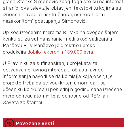
grada Stanke Simonović zbog toga što su na internet
stranici ove televizije objavljeni tekstovi „u kojima su
iznošeni navodi o nestručnosti, nemoralnom i
nezakonitom“ postupanju Simonović.
Uprkos izrečenim merama REM-a na ovogodišnjem
konkursu za sufinansiranje medijskog sadržaja u
Pančevu RTV Pančevo je direktno i preko
produkcija
dobilo rekordnih 139.000 evra
.
U Pravilniku za sufinansiranju projekata za
ostvarivanje javnog interesa u oblasti javnog
informisanja navodi se da komisija koja ocenjuje
projekte treba da se vodi kriterijumom da li su
učesniku konkursa u poslednjih godinu dana izrečene
mere od regulatornih tela, odnosno od REM-a i
Saveta za štampu.
Povezane vesti