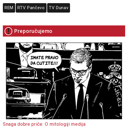
REM
RTV Pančevo
TV Dunav
Preporučujemo
Snaga dobre priče: O mitologiji medija