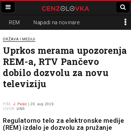
REM
Napadi na novinare
Zvučni top
Crna Gora
N1
DRŽAVA I MEDIJI
Uprkos merama upozorenja
Propaganda
Lokalni mediji
REM-a, RTV Pančevo
Informer
Slavko Ćuruvija
dobilo dozvolu za novu
televiziju
PIŠE:
J. Pešić
| 20. avg 2019.
IZVOR:
UNS
Regulatorno telo za elektronske medije
(REM) izdalo je dozvolu za pružanje