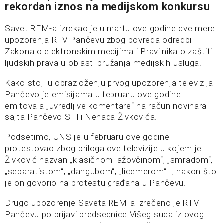
rekordan iznos na medijskom konkursu
Savet REM-a izrekao je u martu ove godine dve mere
upozorenja RTV Pančevu zbog povreda odredbi
Zakona o elektronskim medijima i Pravilnika o zaštiti
ljudskih prava u oblasti pružanja medijskih usluga.
Kako stoji u obrazloženju prvog upozorenja televizija
Pančevo je emisijama u februaru ove godine
emitovala „uvredljive komentare“ na račun novinara
sajta Pančevo Si Ti Nenada Živkovića.
Podsetimo, UNS je u februaru ove godine
protestovao zbog priloga ove televizije u kojem je
Živković nazvan „klasičnom lažovčinom“, „smradom“,
„separatistom“, „dangubom“, „licemerom“…, nakon što
je on govorio na protestu građana u Pančevu.
Drugo upozorenje Saveta REM-a izrečeno je RTV
Pančevu po prijavi predsednice Višeg suda iz ovog